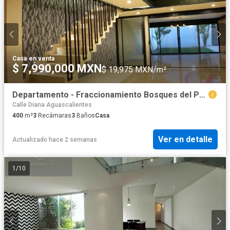
Casa
·
en venta
$ 7,990,000 MXN
$ 19,975 MXN/m²
Departamento - Fraccionamiento Bosques del Prado Sur
Calle Diana Aguascalientes
400
m²
3
Recámaras
3
Baños
Casa
Ver en detalle
Actualizado hace 2 semanas
1
/
10