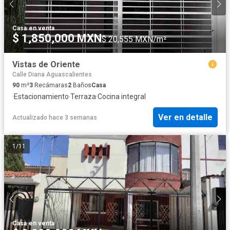
Casa
·
en venta
$ 1,850,000 MXN
$ 20,555 MXN/m²
Vistas de Oriente
Calle Diana Aguascalientes
90
m²
3
Recámaras
2
Baños
Casa
·
Estacionamiento
·
Terraza
·
Cocina integral
Ver en detalle
Actualizado hace 3 semanas
1
/
11
Casa
·
en venta