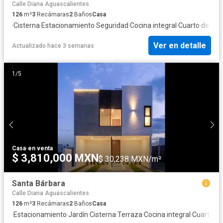
Calle Diana Aguascalientes
126
m²
3
Recámaras
2
Baños
Casa
·
Cisterna
·
Estacionamiento
·
Seguridad
·
Cocina integral
·
Cuarto de serv
Ver en detalle
Actualizado hace 3 semanas
1
/
5
Casa
·
en venta
$ 3,810,000 MXN
$ 30,238 MXN/m²
Santa Bárbara
Calle Diana Aguascalientes
126
m²
3
Recámaras
2
Baños
Casa
·
Estacionamiento
·
Jardín
·
Cisterna
·
Terraza
·
Cocina integral
·
Cuarto de