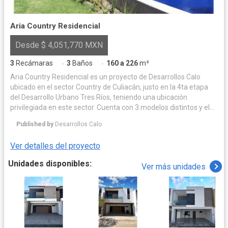
Aria Country Residencial
Desde $ 4,051,770 MXN
3
Recámaras
3
Baños
160 a 226
m²
·
·
Aria Country Residencial es un proyecto de Desarrollos Calo
ubicado en el sector Country de Culiacán, justo en la 4ta etapa
del Desarrollo Urbano Tres Ríos, teniendo una ubicación
privilegiada en este sector. Cuenta con 3 modelos distintos y el
área común más grande de toda la zona. Construidas de block y
Published by
Desarrollos Calo
acabados de alta gama, Aria Country se ha convertido en el
referente habitacional de doctores, agrónomos y
Ver detalles del proyecto
emprendedores.
Unidades disponibles:
Ver más unidades