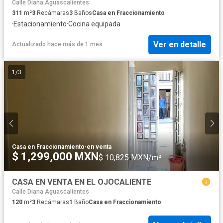
Calle Diana Aguascalientes
311
m²
3
Recámaras
3
Baños
Casa en Fraccionamiento
·
Estacionamiento
·
Cocina equipada
Ver en detalle
Actualizado hace más de 1 mes
1
/
3
Casa en Fraccionamiento
·
en venta
$ 1,299,000 MXN
$ 10,825 MXN/m²
CASA EN VENTA EN EL OJOCALIENTE
Calle Diana Aguascalientes
120
m²
3
Recámaras
1
Baño
Casa en Fraccionamiento