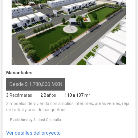
Manantiales
Desde $ 1,780,000 MXN
3
Recámaras
2
Baños
110 a 137
m²
·
·
3 modelos de vivienda con amplios interiores, áreas verdes, reja
de fútbol y área de básquetbol.
Published by
Sadasi Coahuila
Ver detalles del proyecto