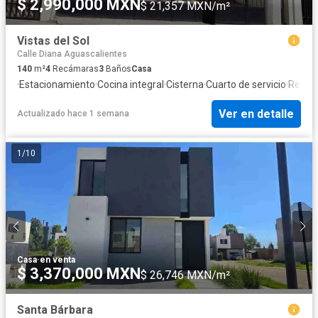
$ 2,990,000 MXN
$ 21,357 MXN/m²
Vistas del Sol
Calle Diana Aguascalientes
140
m²
4
Recámaras
3
Baños
Casa
·
Estacionamiento
·
Cocina integral
·
Cisterna
·
Cuarto de servicio
·
Recáma
Ver en detalle
Actualizado hace 1 semana
1
/
10
Casa
·
en venta
$ 3,370,000 MXN
$ 26,746 MXN/m²
Santa Bárbara