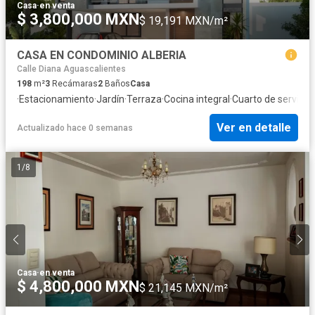
Casa
·
en venta
$ 3,800,000 MXN
$ 19,191 MXN/m²
CASA EN CONDOMINIO ALBERIA
Calle Diana Aguascalientes
198
m²
3
Recámaras
2
Baños
Casa
·
Estacionamiento
·
Jardín
·
Terraza
·
Cocina integral
·
Cuarto de servicio
·
Ver en detalle
Actualizado hace 0 semanas
1
/
8
Casa
·
en venta
$ 4,800,000 MXN
$ 21,145 MXN/m²