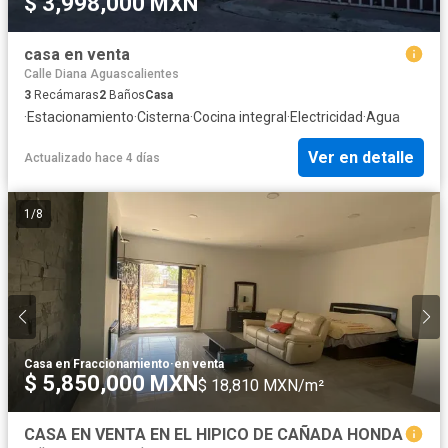
$ 3,998,000 MXN
casa en venta
Calle Diana Aguascalientes
3
Recámaras
2
Baños
Casa
·
Estacionamiento
·
Cisterna
·
Cocina integral
·
Electricidad
·
Agua
Ver en detalle
Actualizado hace 4 días
1
/
8
Casa en Fraccionamiento
·
en venta
$ 5,850,000 MXN
$ 18,810 MXN/m²
CASA EN VENTA EN EL HIPICO DE CAÑADA HONDA