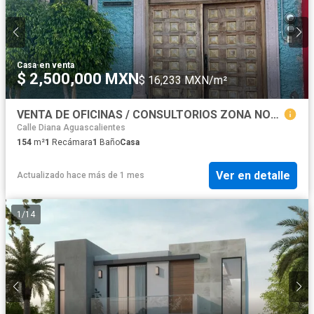
Casa
·
en venta
$ 2,500,000 MXN
$ 16,233 MXN/m²
VENTA DE OFICINAS / CONSULTORIOS ZONA NORTE
Calle Diana Aguascalientes
154
m²
1
Recámara
1
Baño
Casa
Ver en detalle
Actualizado hace más de 1 mes
1
/
14