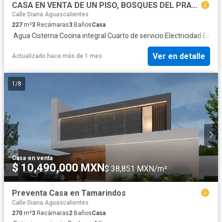
CASA EN VENTA DE UN PISO, BOSQUES DEL PRADO SUR, AGUASCALIENTES
Calle Diana Aguascalientes
227
m²
3
Recámaras
3
Baños
Casa
·
Agua
·
Cisterna
·
Cocina integral
·
Cuarto de servicio
·
Electricidad
·
Estac
Ver en detalle
Actualizado hace más de 1 mes
1
/
8
Casa
·
en venta
$ 10,490,000 MXN
$ 38,851 MXN/m²
Preventa Casa en Tamarindos
Calle Diana Aguascalientes
270
m²
3
Recámaras
2
Baños
Casa