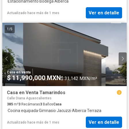
·
Estacionamiento
·
Bodega
·
Alberca
Ver en detalle
Actualizado hace más de 1 mes
1
/
5
Casa
·
en venta
$ 11,990,000 MXN
$ 31,142 MXN/m²
Casa en Venta Tamarindos
Calle Diana Aguascalientes
385
m²
3
Recámaras
3
Baños
Casa
·
Cocina equipada
·
Gimnasio
·
Jacuzzi
·
Alberca
·
Terraza
Ver en detalle
Actualizado hace más de 1 mes