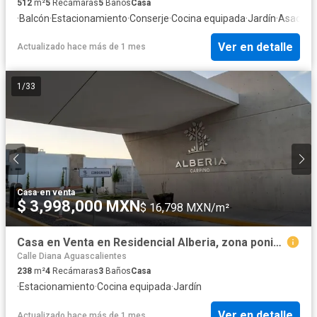
512
m²
5
Recámaras
5
Baños
Casa
·
Balcón
·
Estacionamiento
·
Conserje
·
Cocina equipada
·
Jardín
·
Asador
Ver en detalle
Actualizado hace más de 1 mes
1
/
33
Casa
·
en venta
$ 3,998,000 MXN
$ 16,798 MXN/m²
Casa en Venta en Residencial Alberia, zona poniente de Aguascalientes
Calle Diana Aguascalientes
238
m²
4
Recámaras
3
Baños
Casa
·
Estacionamiento
·
Cocina equipada
·
Jardín
Ver en detalle
Actualizado hace más de 1 mes