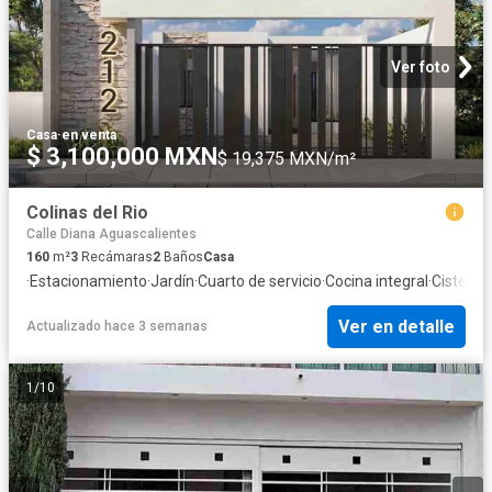
Ver foto
Casa
·
en venta
$ 3,100,000 MXN
$ 19,375 MXN/m²
Colinas del Rio
Calle Diana Aguascalientes
160
m²
3
Recámaras
2
Baños
Casa
·
Estacionamiento
·
Jardín
·
Cuarto de servicio
·
Cocina integral
·
Cisterna
Ver en detalle
Actualizado hace 3 semanas
1
/
10