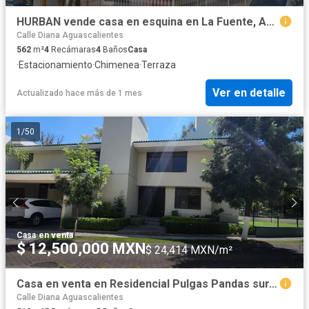
HURBAN vende casa en esquina en La Fuente, Aguascalientes.
Calle Diana Aguascalientes
562
m²
4
Recámaras
4
Baños
Casa
·
Estacionamiento
·
Chimenea
·
Terraza
Ver en detalle
Actualizado hace más de 1 mes
1
/
50
Casa
·
en venta
$ 12,500,000 MXN
$ 24,414 MXN/m²
Casa en venta en Residencial Pulgas Pandas sur, al norte de Aguascalientes
Calle Diana Aguascalientes