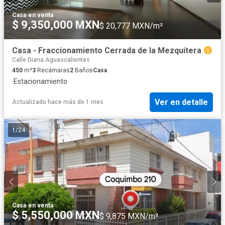
Casa
·
en venta
$ 9,350,000 MXN
$ 20,777 MXN/m²
Casa - Fraccionamiento Cerrada de la Mezquitera
Calle Diana Aguascalientes
450
m²
3
Recámaras
2
Baños
Casa
·
Estacionamiento
Ver en detalle
Actualizado hace más de 1 mes
1
/
24
Casa
·
en venta
$ 5,550,000 MXN
$ 9,875 MXN/m²