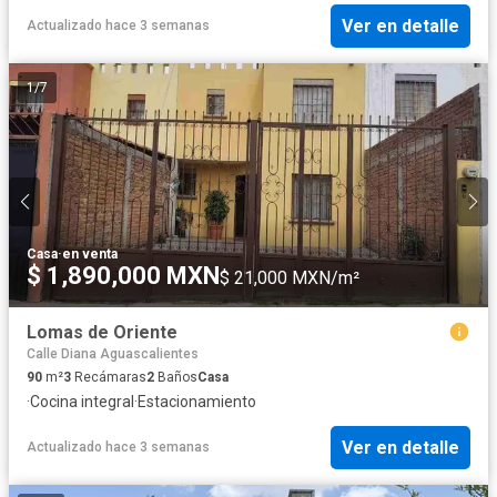
Ver en detalle
Actualizado hace 3 semanas
1
/
7
Casa
·
en venta
$ 1,890,000 MXN
$ 21,000 MXN/m²
Lomas de Oriente
Calle Diana Aguascalientes
90
m²
3
Recámaras
2
Baños
Casa
·
Cocina integral
·
Estacionamiento
Ver en detalle
Actualizado hace 3 semanas