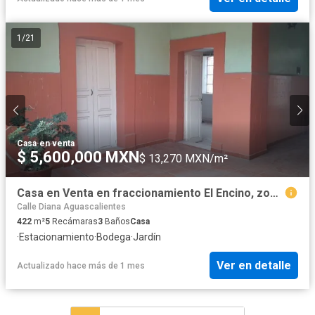
1
/
21
Casa
·
en venta
$ 5,600,000 MXN
$ 13,270 MXN/m²
Casa en Venta en fraccionamiento El Encino, zona centro de Aguascalientes
Calle Diana Aguascalientes
422
m²
5
Recámaras
3
Baños
Casa
·
Estacionamiento
·
Bodega
·
Jardín
Ver en detalle
Actualizado hace más de 1 mes