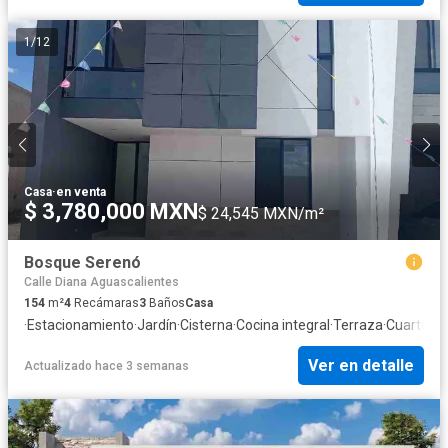
1
/
12
Casa
·
en venta
$ 3,780,000 MXN
$ 24,545 MXN/m²
Bosque Serenó
Calle Diana Aguascalientes
154
m²
4
Recámaras
3
Baños
Casa
·
Estacionamiento
·
Jardín
·
Cisterna
·
Cocina integral
·
Terraza
·
Cuarto de
Ver en detalle
Actualizado hace 3 semanas