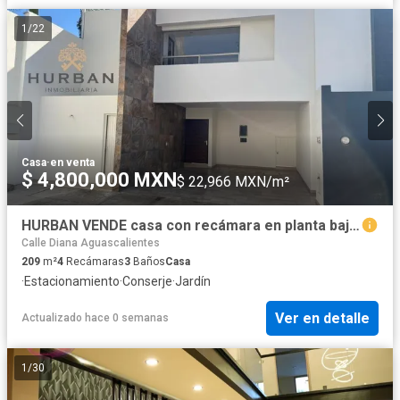
1
/
22
Casa
·
en venta
$ 4,800,000 MXN
$ 22,966 MXN/m²
HURBAN VENDE casa con recámara en planta baja al norte en coto.
Calle Diana Aguascalientes
209
m²
4
Recámaras
3
Baños
Casa
·
Estacionamiento
·
Conserje
·
Jardín
Ver en detalle
Actualizado hace 0 semanas
1
/
30