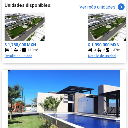
Unidades disponibles:
Ver más unidades
$ 1,780,000 MXN
$ 1,990,000 MXN
3
2
110m²
3
2
137m²
Detalle de unidad
Detalle de unidad