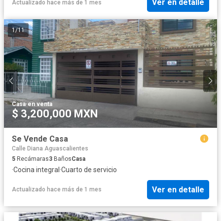
Ver en detalle
Actualizado hace más de 1 mes
1
/
11
Casa
·
en venta
$ 3,200,000 MXN
Se Vende Casa
Calle Diana Aguascalientes
5
Recámaras
3
Baños
Casa
·
Cocina integral
·
Cuarto de servicio
Ver en detalle
Actualizado hace más de 1 mes