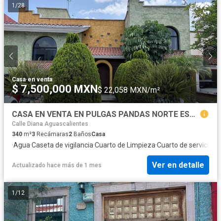
1
/
28
Casa
·
en venta
$ 7,500,000 MXN
$ 22,058 MXN/m²
CASA EN VENTA EN PULGAS PANDAS NORTE ESTILO COLONIAL CONTEMPORÁNEO
Calle Diana Aguascalientes
340
m²
3
Recámaras
2
Baños
Casa
·
Agua
·
Caseta de vigilancia
·
Cuarto de Limpieza
·
Cuarto de servicio
·
El
Ver en detalle
Actualizado hace más de 1 mes
1
/
12