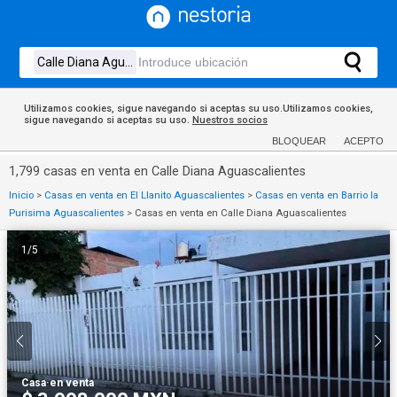
Utilizamos cookies, sigue navegando si aceptas su uso.Utilizamos cookies,
sigue navegando si aceptas su uso.
Nuestros socios
BLOQUEAR
ACEPTO
1,799 casas en venta en Calle Diana Aguascalientes
Inicio
>
Casas en venta en El Llanito Aguascalientes
>
Casas en venta en Barrio la
Purisima Aguascalientes
>
Casas en venta en Calle Diana Aguascalientes
1
/
5
Casa
·
en venta