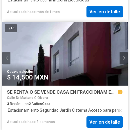
Ver en detalle
Actualizado hace más de 1 mes
1
/
15
Casa
·
en alquiler
$ 14,500 MXN
SE RENTA O SE VENDE CASA EN FRACCIONAMIENTO LA RIVERA I, TOLUCA, EDO MÉXICO.
Calle Dr Mariano C Olvera
3
Recámaras
2
Baños
Casa
·
Estacionamiento
·
Seguridad
·
Jardín
·
Cisterna
·
Acceso para personas 
Ver en detalle
Actualizado hace 3 semanas