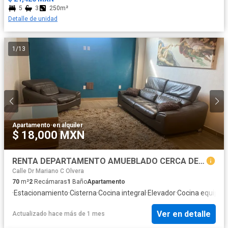
5
3
250m²
Detalle de unidad
1
/
13
Apartamento
·
en alquiler
$ 18,000 MXN
RENTA DEPARTAMENTO AMUEBLADO CERCA DEL CENTRO DE TOLUCA CON ROOF GARDEN Y GIMNACIO
Calle Dr Mariano C Olvera
70
m²
2
Recámaras
1
Baño
Apartamento
·
Estacionamiento
·
Cisterna
·
Cocina integral
·
Elevador
·
Cocina equipad
Ver en detalle
Actualizado hace más de 1 mes