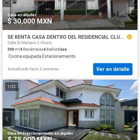
Casa
·
en alquiler
$ 30,000 MXN
SE RENTA CASA DENTRO DEL RESIDENCIAL CLUB DE GOLF SAN CARLOS, METEPEC. 4 recámaras c/u con baño, se aceptan mascotas.
Calle Dr Mariano C Olvera
500
m²
4
Recámaras
4
Baños
Casa
·
Cocina equipada
·
Estacionamiento
Ver en detalle
Actualizado hace 2 semanas
1
/
22
Casa en Fraccionamiento
·
en alquiler
$ 75,000 MXN