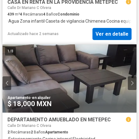
CASA EN RENTA EN LA PROVIDENCIA METEPEC
Calle Dr Mariano C Olvera
439
m²
4
Recámaras
4
Baños
Condominio
·
Agua
·
Zona infantil
·
Caseta de vigilancia
·
Chimenea
·
Cocina equipada
Ver en detalle
Actualizado hace 2 semanas
1
/
8
Apartamento
·
en alquiler
$ 18,000 MXN
DEPARTAMENTO AMUEBLADO EN METEPEC
Calle Dr Mariano C Olvera
2
Recámaras
2
Baños
Apartamento
·
Estacionamiento
·
Cocina integral
·
Electricidad