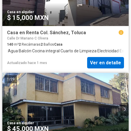
Casa
·
en alquiler
$ 15,000 MXN
Casa en Renta Col. Sánchez, Toluca
Calle Dr Mariano C Olvera
140
m²
2
Recámaras
2
Baños
Casa
·
Agua
·
Balcón
·
Cocina integral
·
Cuarto de Limpieza
·
Electricidad
·
Estac
Ver en detalle
Actualizado hace 1 mes
1
/
29
Casa
·
en alquiler
$ 45,000 MXN