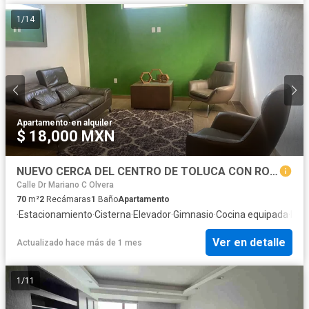
1
/
14
Apartamento
·
en alquiler
$ 18,000 MXN
NUEVO CERCA DEL CENTRO DE TOLUCA CON ROOF GARDEN Y GIMNACIO
Calle Dr Mariano C Olvera
70
m²
2
Recámaras
1
Baño
Apartamento
·
Estacionamiento
·
Cisterna
·
Elevador
·
Gimnasio
·
Cocina equipada
·
Inte
Ver en detalle
Actualizado hace más de 1 mes
1
/
11