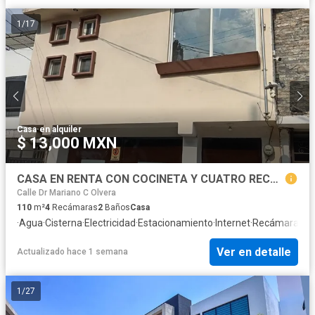
1
/
17
Casa
·
en alquiler
$ 13,000 MXN
CASA EN RENTA CON COCINETA Y CUATRO RECAMARAS, TRES ESTACIONAMIENTOS
Calle Dr Mariano C Olvera
110
m²
4
Recámaras
2
Baños
Casa
·
Agua
·
Cisterna
·
Electricidad
·
Estacionamiento
·
Internet
·
Recámara con
Ver en detalle
Actualizado hace 1 semana
1
/
27