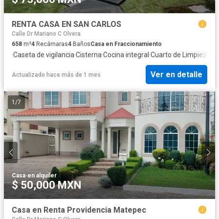
RENTA CASA EN SAN CARLOS
Calle Dr Mariano C Olvera
658
m²
4
Recámaras
4
Baños
Casa en Fraccionamiento
·
Caseta de vigilancia
·
Cisterna
·
Cocina integral
·
Cuarto de Limpieza
·
Cu
Ver en detalle
Actualizado hace más de 1 mes
1
/
7
Casa
·
en alquiler
$ 50,000 MXN
Casa en Renta Providencia Matepec