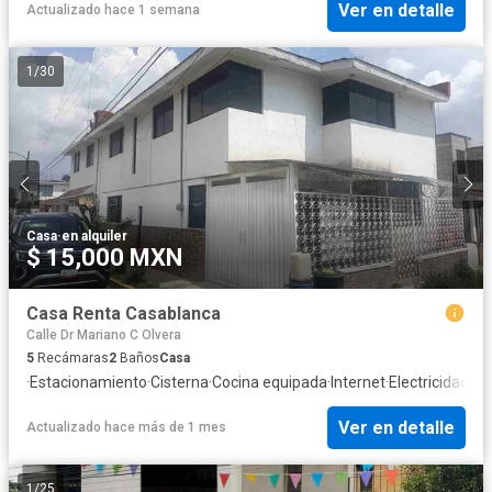
Ver en detalle
Actualizado hace 1 semana
1
/
30
Casa
·
en alquiler
$ 15,000 MXN
Casa Renta Casablanca
Calle Dr Mariano C Olvera
5
Recámaras
2
Baños
Casa
·
Estacionamiento
·
Cisterna
·
Cocina equipada
·
Internet
·
Electricidad
·
Ag
Ver en detalle
Actualizado hace más de 1 mes
1
/
25