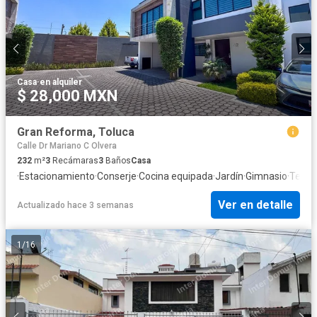
Casa
·
en alquiler
$ 28,000 MXN
Gran Reforma, Toluca
Calle Dr Mariano C Olvera
232
m²
3
Recámaras
3
Baños
Casa
·
Estacionamiento
·
Conserje
·
Cocina equipada
·
Jardín
·
Gimnasio
·
Terra
Ver en detalle
Actualizado hace 3 semanas
1
/
16