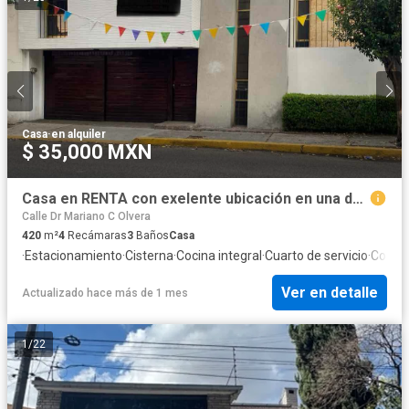
Casa
·
en alquiler
$ 35,000 MXN
Casa en RENTA con exelente ubicación en una de las mejores zonas de Toluca.
Calle Dr Mariano C Olvera
420
m²
4
Recámaras
3
Baños
Casa
·
Estacionamiento
·
Cisterna
·
Cocina integral
·
Cuarto de servicio
·
Cocina
Ver en detalle
Actualizado hace más de 1 mes
1
/
22