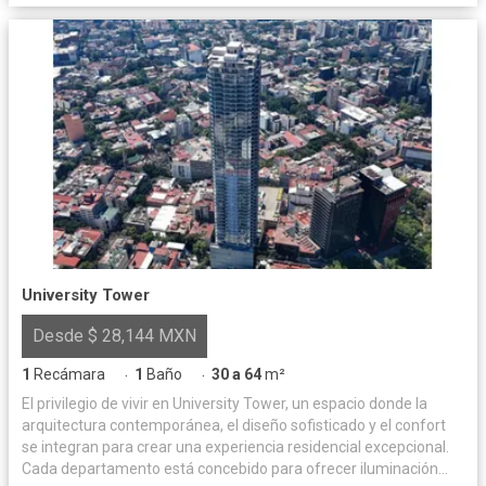
University Tower
Desde $ 28,144 MXN
1
Recámara
1
Baño
30 a 64
m²
·
·
El privilegio de vivir en University Tower, un espacio donde la
arquitectura contemporánea, el diseño sofisticado y el confort
se integran para crear una experiencia residencial excepcional.
Cada departamento está concebido para ofrecer iluminación