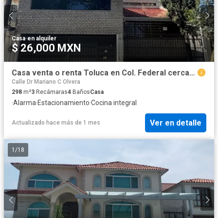
Casa
·
en alquiler
$ 26,000 MXN
Casa venta o renta Toluca en Col. Federal cerca de Tollocan y del Sanatorio Toluca, remodelada.
Calle Dr Mariano C Olvera
298
m²
3
Recámaras
4
Baños
Casa
·
Alarma
·
Estacionamiento
·
Cocina integral
Ver en detalle
Actualizado hace más de 1 mes
1
/
18