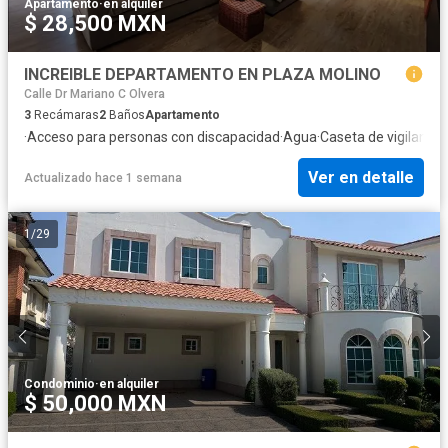
Apartamento
·
en alquiler
$ 28,500 MXN
INCREIBLE DEPARTAMENTO EN PLAZA MOLINO
Calle Dr Mariano C Olvera
3
Recámaras
2
Baños
Apartamento
·
Acceso para personas con discapacidad
·
Agua
·
Caseta de vigilancia
·
Ver en detalle
Actualizado hace 1 semana
1
/
29
Condominio
·
en alquiler
$ 50,000 MXN