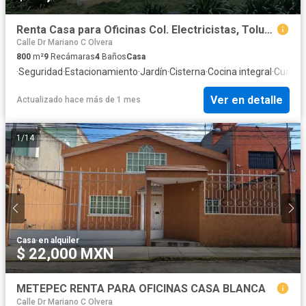
Renta Casa para Oficinas Col. Electricistas, Toluca
Calle Dr Mariano C Olvera
800
m²
9
Recámaras
4
Baños
Casa
·
Seguridad
·
Estacionamiento
·
Jardín
·
Cisterna
·
Cocina integral
·
Cuarto 
Ver en detalle
Actualizado hace más de 1 mes
1
/
14
Casa
·
en alquiler
$ 22,000 MXN
METEPEC RENTA PARA OFICINAS CASA BLANCA
Calle Dr Mariano C Olvera