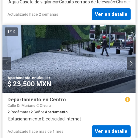
·
Agua
·
Caseta de vigilancia
·
Circuito cerrado de televisión
·
Chimenea
·
Ver en detalle
Actualizado hace 2 semanas
1
/
10
Apartamento
·
en alquiler
$ 23,500 MXN
Departamento en Centro
Calle Dr Mariano C Olvera
2
Recámaras
2
Baños
Apartamento
·
Estacionamiento
·
Electricidad
·
Internet
Ver en detalle
Actualizado hace más de 1 mes