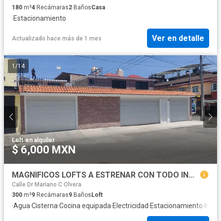
180
m²
4
Recámaras
2
Baños
Casa
·
Estacionamiento
Ver en detalle
Actualizado hace más de 1 mes
1
/
14
Loft
·
en alquiler
$ 6,000 MXN
MAGNIFICOS LOFTS A ESTRENAR CON TODO INCLUIDO
Calle Dr Mariano C Olvera
300
m²
9
Recámaras
9
Baños
Loft
·
Agua
·
Cisterna
·
Cocina equipada
·
Electricidad
·
Estacionamiento
·
Inter