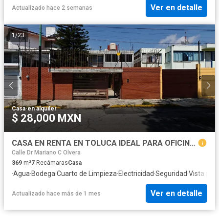
Ver en detalle
Actualizado hace 2 semanas
1
/
23
Casa
·
en alquiler
$ 28,000 MXN
CASA EN RENTA EN TOLUCA IDEAL PARA OFICINAS
Calle Dr Mariano C Olvera
369
m²
7
Recámaras
Casa
·
Agua
·
Bodega
·
Cuarto de Limpieza
·
Electricidad
·
Seguridad
·
Vista pa
Ver en detalle
Actualizado hace más de 1 mes