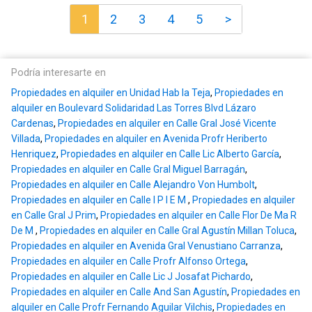
1
2
3
4
5
>
Podría interesarte en
Propiedades en alquiler en Unidad Hab la Teja
,
Propiedades en
alquiler en Boulevard Solidaridad Las Torres Blvd Lázaro
Cardenas
,
Propiedades en alquiler en Calle Gral José Vicente
Villada
,
Propiedades en alquiler en Avenida Profr Heriberto
Henriquez
,
Propiedades en alquiler en Calle Lic Alberto García
,
Propiedades en alquiler en Calle Gral Miguel Barragán
,
Propiedades en alquiler en Calle Alejandro Von Humbolt
,
Propiedades en alquiler en Calle I P I E M
,
Propiedades en alquiler
en Calle Gral J Prim
,
Propiedades en alquiler en Calle Flor De Ma R
De M
,
Propiedades en alquiler en Calle Gral Agustín Millan Toluca
,
Propiedades en alquiler en Avenida Gral Venustiano Carranza
,
Propiedades en alquiler en Calle Profr Alfonso Ortega
,
Propiedades en alquiler en Calle Lic J Josafat Pichardo
,
Propiedades en alquiler en Calle And San Agustín
,
Propiedades en
alquiler en Calle Profr Fernando Aguilar Vilchis
,
Propiedades en