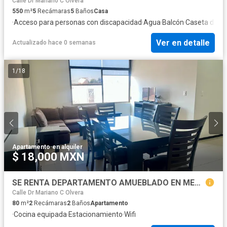
Calle Dr Mariano C Olvera
550
m²
5
Recámaras
5
Baños
Casa
·
Acceso para personas con discapacidad
·
Agua
·
Balcón
·
Caseta de vig
Ver en detalle
Actualizado hace 0 semanas
1
/
18
Apartamento
·
en alquiler
$ 18,000 MXN
SE RENTA DEPARTAMENTO AMUEBLADO EN METEPEC, CON ESTACIONAMIENTO Y VIGILANCIA. Factura disponible.
Calle Dr Mariano C Olvera
80
m²
2
Recámaras
2
Baños
Apartamento
·
Cocina equipada
·
Estacionamiento
·
Wifi