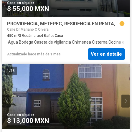
Casa
·
en alquiler
$ 55,000 MXN
PROVIDENCIA, METEPEC, RESIDENCIA EN RENTA, EXCELENTE ESTADO
Calle Dr Mariano C Olvera
450
m²
3
Recámaras
4
Baños
Casa
·
Agua
·
Bodega
·
Caseta de vigilancia
·
Chimenea
·
Cisterna
·
Cocina equi
Ver en detalle
Actualizado hace más de 1 mes
1
/
18
Casa
·
en alquiler
$ 13,000 MXN