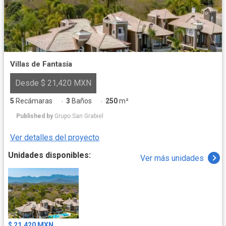
Villas de Fantasía
Desde $ 21,420 MXN
5
Recámaras
3
Baños
250
m²
·
·
Published by
Grupo San Grabiel
Ver detalles del proyecto
Unidades disponibles:
Ver más unidades
$ 21,420 MXN