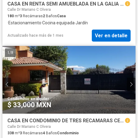
CASA EN RENTA SEMI AMUEBLADA EN LA GALIA TOLUCA
Calle Dr Mariano C Olvera
180
m²
3
Recámaras
2
Baños
Casa
·
Estacionamiento
·
Cocina equipada
·
Jardín
Ver en detalle
Actualizado hace más de 1 mes
1
/
8
Condominio
·
en alquiler
$ 33,000 MXN
CASA EN CONDOMINIO DE TRES RECAMARAS CERCA DE TOWN SQUARE PROVIDENCIA
Calle Dr Mariano C Olvera
338
m²
3
Recámaras
4
Baños
Condominio