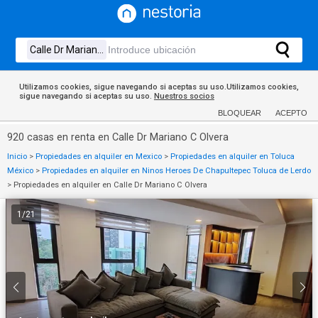
Utilizamos cookies, sigue navegando si aceptas su uso.Utilizamos cookies,
sigue navegando si aceptas su uso.
Nuestros socios
BLOQUEAR
ACEPTO
920 casas en renta en Calle Dr Mariano C Olvera
Inicio
>
Propiedades en alquiler en Mexico
>
Propiedades en alquiler en Toluca
México
>
Propiedades en alquiler en Ninos Heroes De Chapultepec Toluca de Lerdo
>
Propiedades en alquiler en Calle Dr Mariano C Olvera
1
/
21