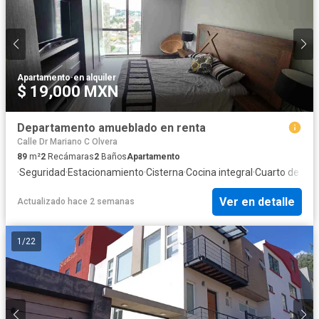
Apartamento
·
en alquiler
$ 19,000 MXN
Departamento amueblado en renta
Calle Dr Mariano C Olvera
89
m²
2
Recámaras
2
Baños
Apartamento
·
Seguridad
·
Estacionamiento
·
Cisterna
·
Cocina integral
·
Cuarto de serv
Ver en detalle
Actualizado hace 2 semanas
1
/
22