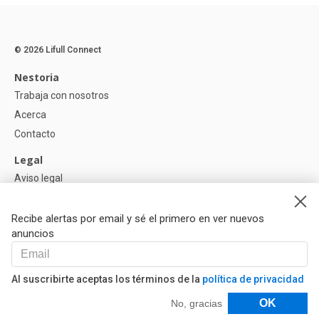
© 2026 Lifull Connect
Nestoria
Trabaja con nosotros
Acerca
Contacto
Legal
Aviso legal
Política de Privacidad
Política de Cookies
Recibe alertas por email y sé el primero en ver nuevos
anuncios
Ayuda
Preguntas
Al suscribirte aceptas los términos de la
política de privacidad
Nuestros Partners
Filtros
OK
No, gracias