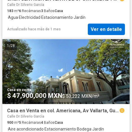
Calle Dr Silverio García
183
m²
6
Recámaras
3
Baños
Casa
·
Agua
·
Electricidad
·
Estacionamiento
·
Jardín
Ver en detalle
Actualizado hace más de 1 mes
1
/
28
Casa
·
en venta
$ 47,900,000 MXN
$ 53,222 MXN/m²
Casa en Venta en col. Americana, Av Vallarta, Guadalajara, Jalisco.
Calle Dr Silverio García
900
m²
5
Recámaras
4
Baños
Casa
·
Aire acondicionado
·
Estacionamiento
·
Bodega
·
Jardín