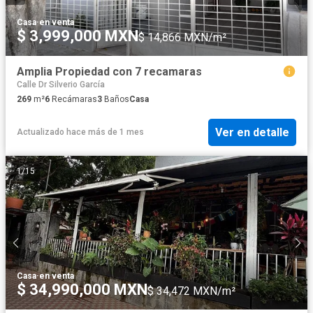
Casa
·
en venta
$ 3,999,000 MXN
$ 14,866 MXN/m²
Amplia Propiedad con 7 recamaras
Calle Dr Silverio García
269
m²
6
Recámaras
3
Baños
Casa
Ver en detalle
Actualizado hace más de 1 mes
1
/
15
Casa
·
en venta
$ 34,990,000 MXN
$ 34,472 MXN/m²