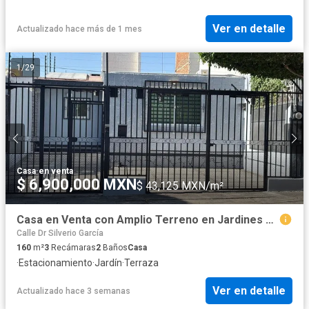
Ver en detalle
Actualizado hace más de 1 mes
1
/
29
Casa
·
en venta
$ 6,900,000 MXN
$ 43,125 MXN/m²
Casa en Venta con Amplio Terreno en Jardines Alcalde
Calle Dr Silverio García
160
m²
3
Recámaras
2
Baños
Casa
·
Estacionamiento
·
Jardín
·
Terraza
Ver en detalle
Actualizado hace 3 semanas