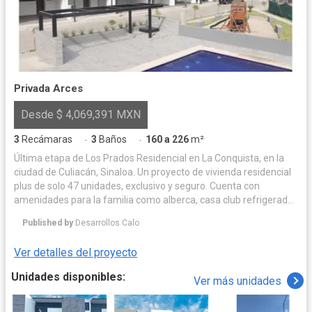
Privada Arces
Desde $ 4,069,391 MXN
3
Recámaras
3
Baños
160 a 226
m²
·
·
Última etapa de Los Prados Residencial en La Conquista, en la
ciudad de Culiacán, Sinaloa. Un proyecto de vivienda residencial
plus de solo 47 unidades, exclusivo y seguro. Cuenta con
amenidades para la familia como alberca, casa club refrigerada,
juegos infantiles y acceso controlado, a escasos metros de
Published by
Desarrollos Calo
populares plazas comerciales, escuelas y supermercados.
Ver detalles del proyecto
Unidades disponibles:
Ver más unidades