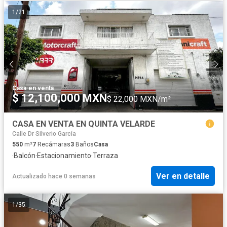
1
/
21
Casa
·
en venta
$ 12,100,000 MXN
$ 22,000 MXN/m²
CASA EN VENTA EN QUINTA VELARDE
Calle Dr Silverio García
550
m²
7
Recámaras
3
Baños
Casa
·
Balcón
·
Estacionamiento
·
Terraza
Ver en detalle
Actualizado hace 0 semanas
1
/
35