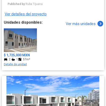
Published by
Ruba Tijuana
Ver detalles del proyecto
Unidades disponibles:
Ver más unidades
$ 1,725,000 MXN
2
1
57m²
Detalle de unidad