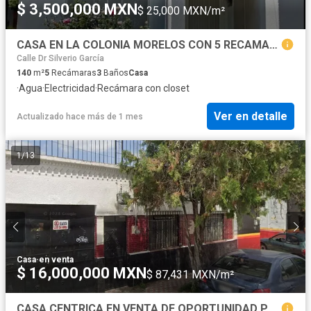
$ 3,500,000 MXN
$ 25,000 MXN/m²
CASA EN LA COLONIA MORELOS CON 5 RECAMARAS
Calle Dr Silverio García
140
m²
5
Recámaras
3
Baños
Casa
·
Agua
·
Electricidad
·
Recámara con closet
Ver en detalle
Actualizado hace más de 1 mes
1
/
13
Casa
·
en venta
$ 16,000,000 MXN
$ 87,431 MXN/m²
CASA CENTRICA EN VENTA DE OPORTUNIDAD PARA USO COMERCIAL