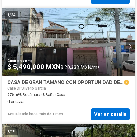
1
/
34
Casa
·
en venta
$ 5,490,000 MXN
$ 20,333 MXN/m²
CASA DE GRAN TAMAÑO CON OPORTUNIDAD DE TENER LOCAL COMERCIAL
Calle Dr Silverio García
270
m²
3
Recámaras
3
Baños
Casa
·
Terraza
Ver en detalle
Actualizado hace más de 1 mes
1
/
28