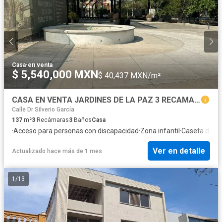
Casa
·
en venta
$ 5,540,000 MXN
$ 40,437 MXN/m²
CASA EN VENTA JARDINES DE LA PAZ 3 RECAMARAS C BAÑO COMPLETO Y VESITDOR
Calle Dr Silverio García
137
m²
3
Recámaras
3
Baños
Casa
·
Acceso para personas con discapacidad
·
Zona infantil
·
Caseta de vig
Ver en detalle
Actualizado hace más de 1 mes
1
/
13