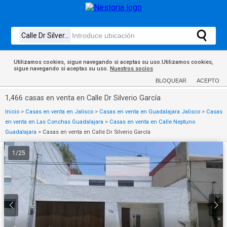
Utilizamos cookies, sigue navegando si aceptas su uso.Utilizamos cookies,
sigue navegando si aceptas su uso.
Nuestros socios
BLOQUEAR
ACEPTO
1,466 casas en venta en Calle Dr Silverio García
Inicio
>
Casas en venta en Jalisco
>
Casas en venta en Guadalajara Jalisco
>
Casas
en venta en Las Conchas Guadalajara
>
Casas en venta en Calle Neptuno
Guadalajara
>
Casas en venta en Calle Dr Silverio García
1
/
25