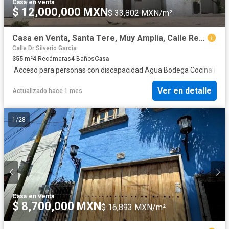
Casa
·
en venta
$ 12,000,000 MXN
$ 33,802 MXN/m²
Casa en Venta, Santa Tere, Muy Amplia, Calle Reforma
Calle Dr Silverio García
355
m²
4
Recámaras
4
Baños
Casa
·
Acceso para personas con discapacidad
·
Agua
·
Bodega
·
Cocina integ
Ver en detalle
Actualizado hace 1 mes
1
/
28
Casa
·
en venta
$ 8,700,000 MXN
$ 16,893 MXN/m²