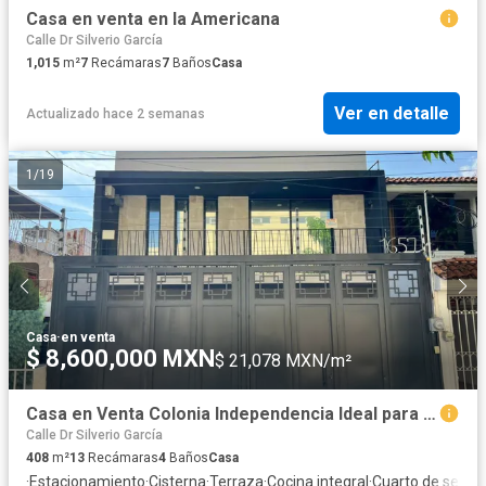
Casa en venta en la Americana
Calle Dr Silverio García
1,015
m²
7
Recámaras
7
Baños
Casa
Ver en detalle
Actualizado hace 2 semanas
1
/
19
Casa
·
en venta
$ 8,600,000 MXN
$ 21,078 MXN/m²
Casa en Venta Colonia Independencia Ideal para Renta de Oficinas
Calle Dr Silverio García
408
m²
13
Recámaras
4
Baños
Casa
·
Estacionamiento
·
Cisterna
·
Terraza
·
Cocina integral
·
Cuarto de servic