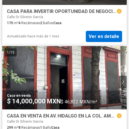
CASA PARA INVERTIR OPORTUNIDAD DE NEGOCIO "FLIPPING"
Calle Dr Silverio García
175
m²
4
Recámaras
2
Baños
Casa
Ver en detalle
Actualizado hace más de 1 mes
1
/
15
Casa
·
en venta
$ 14,000,000 MXN
$ 46,822 MXN/m²
CASA EN VENTA EN AV. HIDALGO EN LA COL. AMERICANA CON PROYECTO HOSTAL BOUTIQUE
Calle Dr Silverio García
299
m²
8
Recámaras
1
Baño
Casa