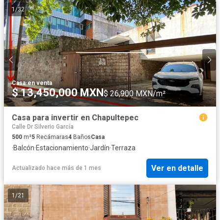
1
/
32
Casa
·
en venta
$ 13,450,000 MXN
$ 26,900 MXN/m²
Casa para invertir en Chapultepec
Calle Dr Silverio García
500
m²
5
Recámaras
4
Baños
Casa
·
Balcón
·
Estacionamiento
·
Jardín
·
Terraza
Ver en detalle
Actualizado hace más de 1 mes
1
/
21