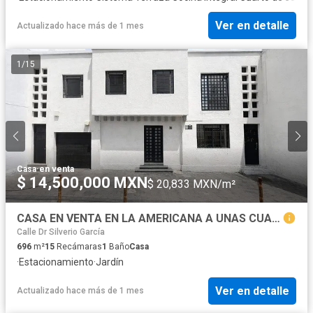
Ver en detalle
Actualizado hace más de 1 mes
1
/
15
Casa
·
en venta
$ 14,500,000 MXN
$ 20,833 MXN/m²
CASA EN VENTA EN LA AMERICANA A UNAS CUADRAS DE UNIVERSIDAD DE GUADALAJARA
Calle Dr Silverio García
696
m²
15
Recámaras
1
Baño
Casa
·
Estacionamiento
·
Jardín
Ver en detalle
Actualizado hace más de 1 mes