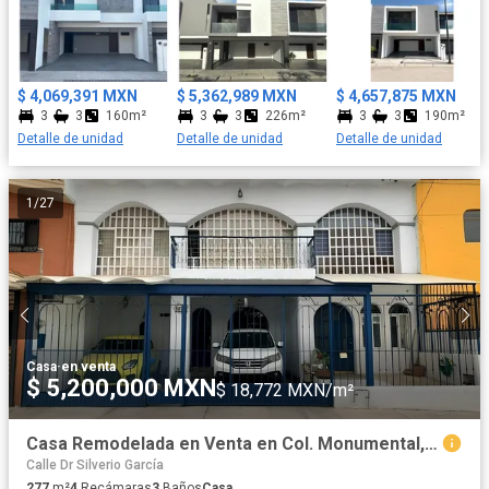
$ 4,069,391 MXN
$ 5,362,989 MXN
$ 4,657,875 MXN
3
3
160m²
3
3
226m²
3
3
190m²
Detalle de unidad
Detalle de unidad
Detalle de unidad
1
/
27
Casa
·
en venta
$ 5,200,000 MXN
$ 18,772 MXN/m²
Casa Remodelada en Venta en Col. Monumental, Guadalajara – Excelente Ubicación
Calle Dr Silverio García
277
m²
4
Recámaras
3
Baños
Casa