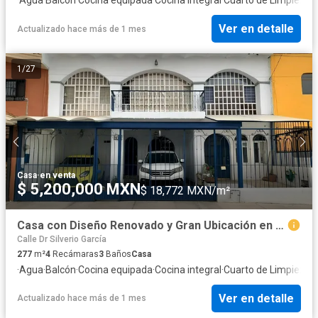
Ver en detalle
Actualizado hace más de 1 mes
1
/
27
Casa
·
en venta
$ 5,200,000 MXN
$ 18,772 MXN/m²
Casa con Diseño Renovado y Gran Ubicación en Col. Monumental
Calle Dr Silverio García
277
m²
4
Recámaras
3
Baños
Casa
·
Agua
·
Balcón
·
Cocina equipada
·
Cocina integral
·
Cuarto de Limpieza
·
C
Ver en detalle
Actualizado hace más de 1 mes