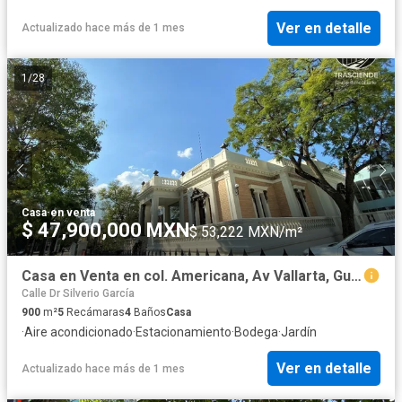
Ver en detalle
Actualizado hace más de 1 mes
1
/
28
Casa
·
en venta
$ 47,900,000 MXN
$ 53,222 MXN/m²
Casa en Venta en col. Americana, Av Vallarta, Guadalajara, Jalisco.
Calle Dr Silverio García
900
m²
5
Recámaras
4
Baños
Casa
·
Aire acondicionado
·
Estacionamiento
·
Bodega
·
Jardín
Ver en detalle
Actualizado hace más de 1 mes