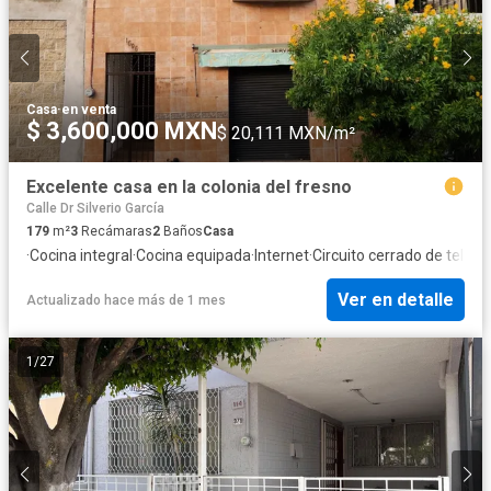
Casa
·
en venta
$ 3,600,000 MXN
$ 20,111 MXN/m²
Excelente casa en la colonia del fresno
Calle Dr Silverio García
179
m²
3
Recámaras
2
Baños
Casa
·
Cocina integral
·
Cocina equipada
·
Internet
·
Circuito cerrado de televi
Ver en detalle
Actualizado hace más de 1 mes
1
/
27