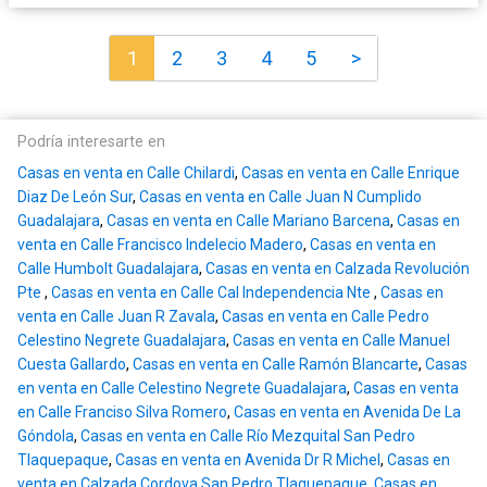
1
2
3
4
5
>
Podría interesarte en
Casas en venta en Calle Chilardi
,
Casas en venta en Calle Enrique
Diaz De León Sur
,
Casas en venta en Calle Juan N Cumplido
Guadalajara
,
Casas en venta en Calle Mariano Barcena
,
Casas en
venta en Calle Francisco Indelecio Madero
,
Casas en venta en
Calle Humbolt Guadalajara
,
Casas en venta en Calzada Revolución
Pte
,
Casas en venta en Calle Cal Independencia Nte
,
Casas en
venta en Calle Juan R Zavala
,
Casas en venta en Calle Pedro
Celestino Negrete Guadalajara
,
Casas en venta en Calle Manuel
Cuesta Gallardo
,
Casas en venta en Calle Ramón Blancarte
,
Casas
en venta en Calle Celestino Negrete Guadalajara
,
Casas en venta
en Calle Franciso Silva Romero
,
Casas en venta en Avenida De La
Góndola
,
Casas en venta en Calle Río Mezquital San Pedro
Tlaquepaque
,
Casas en venta en Avenida Dr R Michel
,
Casas en
venta en Calzada Cordova San Pedro Tlaquepaque
,
Casas en