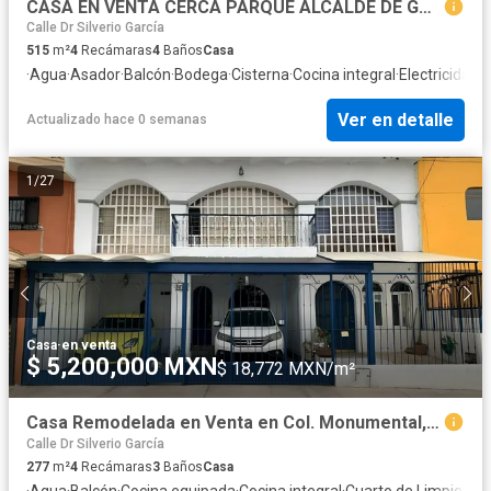
CASA EN VENTA CERCA PARQUE ALCALDE DE GUADALAJARA
Calle Dr Silverio García
515
m²
4
Recámaras
4
Baños
Casa
·
Agua
·
Asador
·
Balcón
·
Bodega
·
Cisterna
·
Cocina integral
·
Electricidad
·
E
Ver en detalle
Actualizado hace 0 semanas
1
/
27
Casa
·
en venta
$ 5,200,000 MXN
$ 18,772 MXN/m²
Casa Remodelada en Venta en Col. Monumental, Guadalajara – Excelente Ubicación
Calle Dr Silverio García
277
m²
4
Recámaras
3
Baños
Casa
·
Agua
·
Balcón
·
Cocina equipada
·
Cocina integral
·
Cuarto de Limpieza
·
C