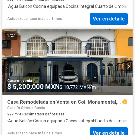
·
Agua
·
Balcón
·
Cocina equipada
·
Cocina integral
·
Cuarto de Limpieza
·
C
Ver en detalle
Actualizado hace más de 1 mes
1
/
27
Casa
·
en venta
$ 5,200,000 MXN
$ 18,772 MXN/m²
Casa Remodelada en Venta en Col. Monumental, Guadalajara – Excelente Ubicación
Calle Dr Silverio García
277
m²
4
Recámaras
3
Baños
Casa
·
Agua
·
Balcón
·
Cocina equipada
·
Cocina integral
·
Cuarto de Limpieza
·
C
Ver en detalle
Actualizado hace más de 1 mes