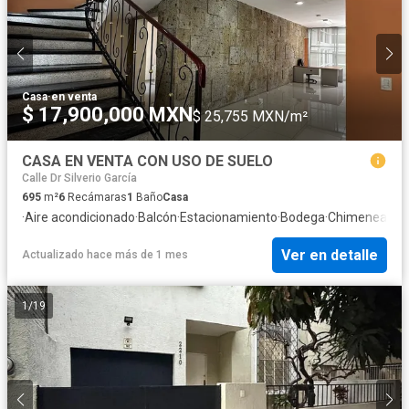
Casa
·
en venta
$ 17,900,000 MXN
$ 25,755 MXN/m²
CASA EN VENTA CON USO DE SUELO
Calle Dr Silverio García
695
m²
6
Recámaras
1
Baño
Casa
·
Aire acondicionado
·
Balcón
·
Estacionamiento
·
Bodega
·
Chimenea
·
Jar
Ver en detalle
Actualizado hace más de 1 mes
1
/
19