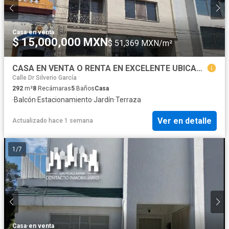
Casa
·
en venta
$ 15,000,000 MXN
$ 51,369 MXN/m²
CASA EN VENTA O RENTA EN EXCELENTE UBICACION
Calle Dr Silverio García
292
m²
8
Recámaras
5
Baños
Casa
·
Balcón
·
Estacionamiento
·
Jardín
·
Terraza
Ver en detalle
Actualizado hace 1 semana
1
/
7
Casa
·
en venta