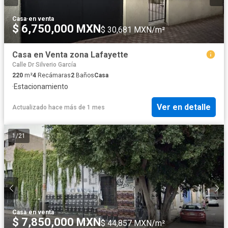
Casa
·
en venta
$ 6,750,000 MXN
$ 30,681 MXN/m²
Casa en Venta zona Lafayette
Calle Dr Silverio García
220
m²
4
Recámaras
2
Baños
Casa
·
Estacionamiento
Ver en detalle
Actualizado hace más de 1 mes
1
/
21
Casa
·
en venta
$ 7,850,000 MXN
$ 44,857 MXN/m²