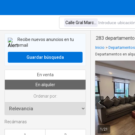
283 departamentos 
Recibe nuevos anuncios en tu
email
Inicio
>
Departamentos 
Departamentos en alqui
Guardar búsqueda
En venta
En alquiler
Ordenar por:
Recámaras
1
/
21