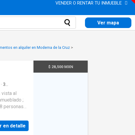
VENDER O RENTAR TU INMUEBLE
Ver mapa
mentos en alquiler en Moderna de la Cruz
>
$ 28,500 MXN
·
3
ara personas
vista al
Circuito
amueblado ;
 de Limpieza
·
atural
·
evisión por
y
2 colchones
r en detalle