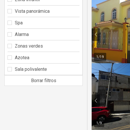
Vista panorámica
Spa
Alarma
Zonas verdes
Azotea
1
/
19
Sala polivalente
Borrar filtros
1
/
9