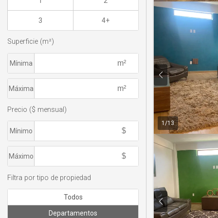
1
2
3
4+
Superficie (m²)
Mínima
Máxima
Precio ($ mensual)
1
/
13
Mínimo
Máximo
Filtra por tipo de propiedad
Todos
Departamentos