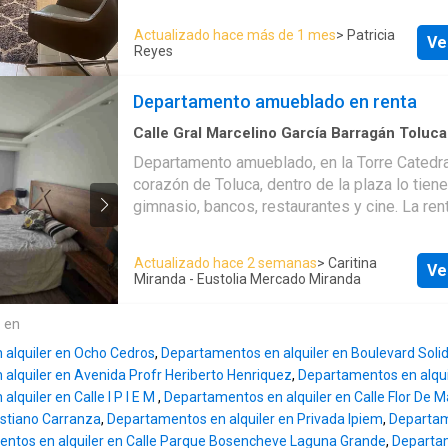
DOS RECAMARAS CON CLOSETR CADA UNA
LAVBADO TANQUE ESTACIONARIO UN LUGAR DE
Actualizado hace más de 1 mes
> Patricia
Ve
ESTACIONAMIENTO CISTERNA TOTALMENTE
Reyes
AMUEBLADO, CON UTENCILIOS DE COCINA
MICROHONDAS, LAVADORA Y SECADORA ROOFGARDEN
Departamento amueblado en renta
COMUN EN EL EDIFICIO GIMNACIO
Calle Gral Marcelino García Barragán Toluca
Recámaras
·
2
Baños
·
Apartamento
·
Segurida
Departamento amueblado, en la Torre Catedral
Estacionamiento
·
Cisterna
·
Cocina integral
·
Cu
corazón de Toluca, dentro de la plaza lo tien
servicio
·
Elevador
·
Balcón
·
Acceso para perso
discapacidad
·
Sala polivalente
·
Electricidad
·
Ag
gimnasio, bancos, restaurantes y cine. La renta incluye
natural
·
Vista panorámica
·
Zonas verdes
·
Case
mantenimiento Recámara principal con baño y clóset
vigilancia
segunda recámara con clóset Sala comedor 
Actualizado hace 2 semanas
> Caritina
Ve
completo Cocina equipada Cuánto de lavado
Miranda - Eustolia Mercado Miranda
Estacionamiento para un auto Vigilancia 24/7 Elevadores
Se renta con póliza jurídica
e en
alquiler en Ocho Cedros
,
Departamentos en alquiler en Boulevard Soli
alquiler en Avenida Profr Heriberto Henriquez
,
Departamentos en alqui
lquiler en Calle I P I E M
,
Departamentos en alquiler en Calle Flor De 
stiano Carranza
,
Departamentos en alquiler en Privada Ipiem
,
Departame
ntos en alquiler en Calle Parque Bosencheve Laguna Grande
,
Departam