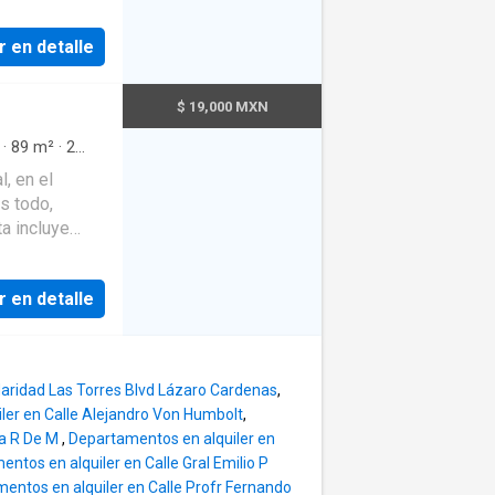
 CUARTO DE
r en detalle
, HORNO DE
$ 19,000 MXN
·
89
m²
·
2
d
·
, en el
arto de
es todo,
nas con
ua
·
Gas
ta de
Baño
r en detalle
daridad Las Torres Blvd Lázaro Cardenas
,
ler en Calle Alejandro Von Humbolt
,
Ma R De M
,
Departamentos en alquiler en
ntos en alquiler en Calle Gral Emilio P
entos en alquiler en Calle Profr Fernando