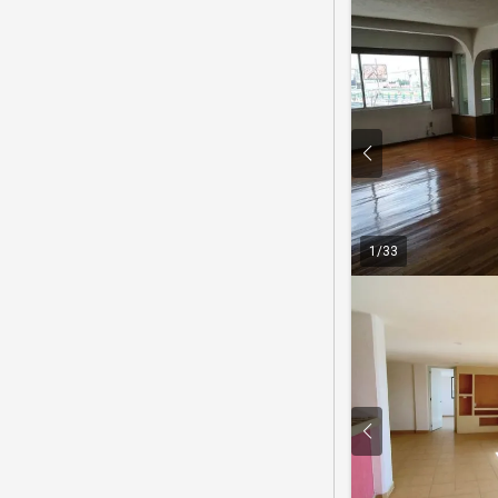
1
/
33