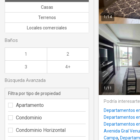
Casas
1
/
14
Terrenos
Locales comerciales
Baños
1
2
3
4+
Búsqueda Avanzada
1
/
11
Filtra por tipo de propiedad
Podría interesart
Apartamento
Departamentos en 
Condominio
Departamentos en 
Departamentos en a
Condominio Horizontal
Avenida Gral Venu
Campa
,
Departame