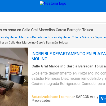
en renta en Calle Gral Marcelino García Barragán Toluca
en alquiler en Mexico
>
Departamentos en alquiler en Toluca México
>
Departa
ler en Calle Gral Marcelino García Barragán Toluca
INCREIBLE DEPARTAMENTO EN PLAZA
MOLINO
Calle Gral Marcelino García Barragán Toluca
Recámaras
·
2
Baños
·
Apartamento
·
Acceso p
Excelente departamento en Plaza Molino con 
con discapacidad
·
Agua
·
Caseta de vigilancia
·
estadio Nemesio Díez recién remodelado y 
cerrado de televisión
·
Cocina equipada
·
Cuarto
Electricidad
·
Elevador
·
Estacionamiento
·
Gas n
Cocina integrada Refrigerador Comedor para 8 personas
Internet
·
Recámara con closet
·
Seguridad
·
Tel
Sala en L con mesa de centro Pantalla de 75" Base 
cable
·
Vista panorámica
·
Wifi
colchón king size Pantalla de 40" 2 bases y 
Actualizado hace 1 semana
> SARCON Arq. y
Ve
matrimoniales Persianas incluidas Acceso al elevador con
Propiedades
tag Un mirador increíble 2 lugares de estacionamiento