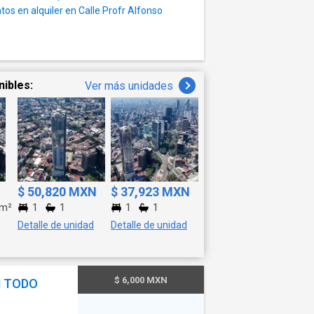
s en alquiler en Calle Profr Alfonso
nibles:
Ver más unidades
$ 50,820 MXN
$ 37,923 MXN
m²
1
1
1
1
Detalle de unidad
Detalle de unidad
$ 6,000 MXN
N TODO