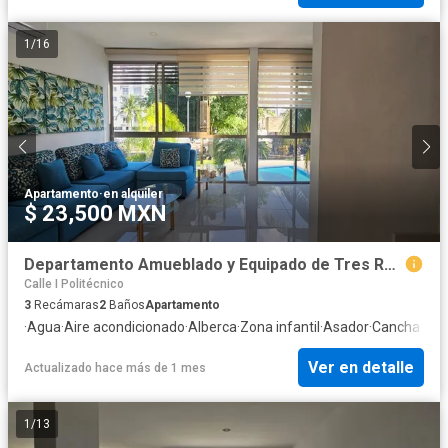
1
/
16
Apartamento
·
en alquiler
$ 23,500 MXN
Departamento Amueblado y Equipado de Tres Recámaras
Calle I Politécnico
3
Recámaras
2
Baños
Apartamento
·
Agua
·
Aire acondicionado
·
Alberca
·
Zona infantil
·
Asador
·
Cancha de t
Ver en detalle
Actualizado hace más de 1 mes
1
/
13