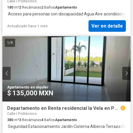
Calle I Politécnico
180
m²
2
Recámaras
2
Baños
Apartamento
·
Acceso para personas con discapacidad
·
Agua
·
Aire acondicionado
·
Ver en detalle
Actualizado hace 1 mes
1
/
9
Apartamento
·
en alquiler
$ 135,000 MXN
Departamento en Renta residencial la Vela en Puerto Cancún unidad: Garden House
Calle I Politécnico
380
m²
3
Recámaras
4
Baños
Apartamento
·
Seguridad
·
Estacionamiento
·
Jardín
·
Cisterna
·
Alberca
·
Terraza
·
Cocina