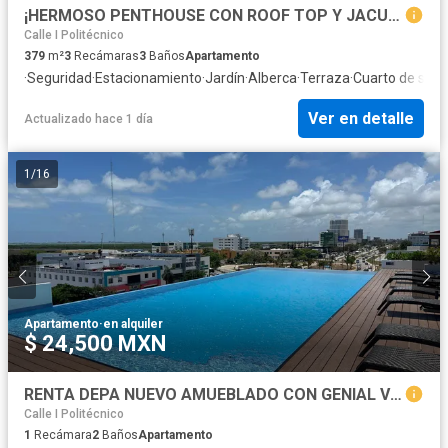
¡HERMOSO PENTHOUSE CON ROOF TOP Y JACUZZI CON VISTA A LA CIUDAD!
Calle I Politécnico
379
m²
3
Recámaras
3
Baños
Apartamento
·
Seguridad
·
Estacionamiento
·
Jardín
·
Alberca
·
Terraza
·
Cuarto de servi
Ver en detalle
Actualizado hace 1 día
1
/
16
Apartamento
·
en alquiler
$ 24,500 MXN
RENTA DEPA NUEVO AMUEBLADO CON GENIAL VISTA PISO 12 EN AVE.TULUM
Calle I Politécnico
1
Recámara
2
Baños
Apartamento