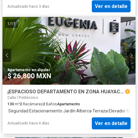
Ver en detalle
Actualizado hace 3 días
1
/
11
Apartamento
·
en alquiler
$ 26,800 MXN
¡ESPACIOSO DEPARTAMENTO EN ZONA HUAYACÁN EN RENTA!
Calle I Politécnico
130
m²
2
Recámaras
2
Baños
Apartamento
·
Seguridad
·
Estacionamiento
·
Jardín
·
Alberca
·
Terraza
·
Elevador
·
Gimna
Ver en detalle
Actualizado hace 4 días