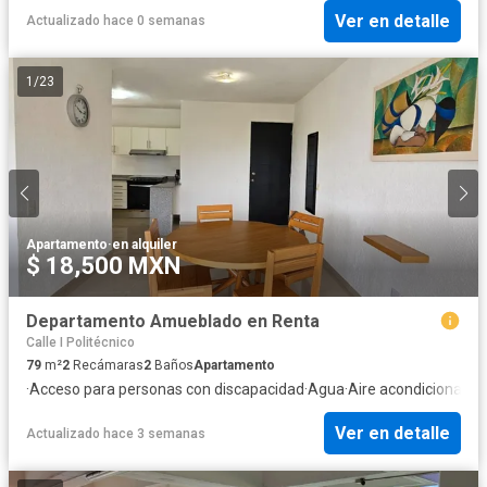
Ver en detalle
Actualizado hace 0 semanas
1
/
23
Apartamento
·
en alquiler
$ 18,500 MXN
Departamento Amueblado en Renta
Calle I Politécnico
79
m²
2
Recámaras
2
Baños
Apartamento
·
Acceso para personas con discapacidad
·
Agua
·
Aire acondicionado
·
Ver en detalle
Actualizado hace 3 semanas