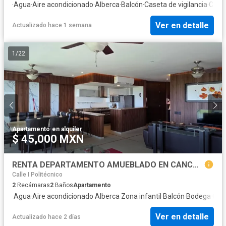
·
Agua
·
Aire acondicionado
·
Alberca
·
Balcón
·
Caseta de vigilancia
·
Cocin
Ver en detalle
Actualizado hace 1 semana
1
/
22
Apartamento
·
en alquiler
$ 45,000 MXN
RENTA DEPARTAMENTO AMUEBLADO EN CANCUN TOWERS
Calle I Politécnico
2
Recámaras
2
Baños
Apartamento
·
Agua
·
Aire acondicionado
·
Alberca
·
Zona infantil
·
Balcón
·
Bodega
·
Case
Ver en detalle
Actualizado hace 2 días