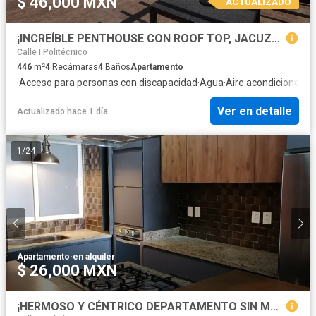
$ 46,000 MXN
ACTUALIZADO
¡INCREÍBLE PENTHOUSE CON ROOF TOP, JACUZZI Y PANELES SOLARES COMPLETAMENTE EQUIPADO!
Calle I Politécnico
446
m²
4
Recámaras
4
Baños
Apartamento
·
Acceso para personas con discapacidad
·
Agua
·
Aire acondicionado
·
Ver en detalle
Actualizado hace 1 día
1
/
24
Apartamento
·
en alquiler
$ 26,000 MXN
¡HERMOSO Y CÉNTRICO DEPARTAMENTO SIN MUEBLES!