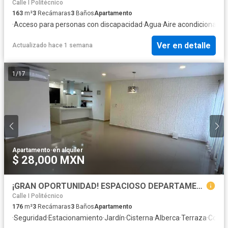
Calle I Politécnico
163
m²
3
Recámaras
3
Baños
Apartamento
·
Acceso para personas con discapacidad
·
Agua
·
Aire acondicionado
·
Ver en detalle
Actualizado hace 1 semana
1
/
17
Apartamento
·
en alquiler
$ 28,000 MXN
¡GRAN OPORTUNIDAD! ESPACIOSO DEPARTAMENTO CON DOBLE TERRAZA, ZONA CENTRO DE CANCÚN
Calle I Politécnico
176
m²
3
Recámaras
3
Baños
Apartamento
·
Seguridad
·
Estacionamiento
·
Jardín
·
Cisterna
·
Alberca
·
Terraza
·
Cocina