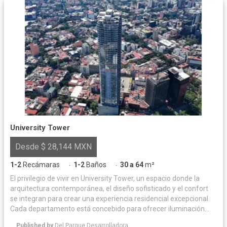
University Tower
Desde $ 28,144 MXN
1-2
Recámaras
1-2
Baños
30 a 64
m²
·
·
El privilegio de vivir en University Tower, un espacio donde la
arquitectura contemporánea, el diseño sofisticado y el confort
se integran para crear una experiencia residencial excepcional.
Cada departamento está concebido para ofrecer iluminación
natural y acabados de alta calidad, logrando un equilibrio
Published by
Del Parque Desarrolladora