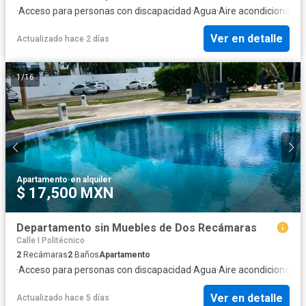
·
Acceso para personas con discapacidad
·
Agua
·
Aire acondicionado
·
Ver en detalle
Actualizado hace 2 días
1
/
16
Apartamento
·
en alquiler
$ 17,500 MXN
Departamento sin Muebles de Dos Recámaras
Calle I Politécnico
2
Recámaras
2
Baños
Apartamento
·
Acceso para personas con discapacidad
·
Agua
·
Aire acondicionado
·
Ver en detalle
Actualizado hace 5 días