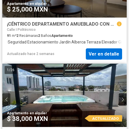
Apartamento
·
en alquiler
$ 25,000 MXN
¡CÉNTRICO DEPARTAMENTO AMUEBLADO CON AMENIDADES!
Calle I Politécnico
91
m²
2
Recámaras
2
Baños
Apartamento
·
Seguridad
·
Estacionamiento
·
Jardín
·
Alberca
·
Terraza
·
Elevador
·
Gimna
Ver en detalle
Actualizado hace 2 semanas
1
/
26
Apartamento
·
en alquiler
$ 38,000 MXN
ACTUALIZADO