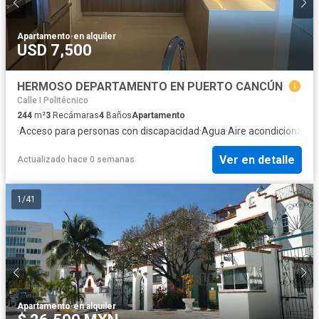
Apartamento
·
en alquiler
USD 7,500
HERMOSO DEPARTAMENTO EN PUERTO CANCÚN
Calle I Politécnico
244
m²
3
Recámaras
4
Baños
Apartamento
·
Acceso para personas con discapacidad
·
Agua
·
Aire acondicionado
·
Ver en detalle
Actualizado hace 0 semanas
1
/
41
Apartamento
·
en alquiler