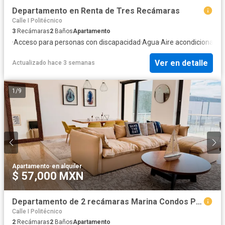
Departamento en Renta de Tres Recámaras
Calle I Politécnico
3
Recámaras
2
Baños
Apartamento
·
Acceso para personas con discapacidad
·
Agua
·
Aire acondicionado
·
Ver en detalle
Actualizado hace 3 semanas
1
/
9
Apartamento
·
en alquiler
$ 57,000 MXN
Departamento de 2 recámaras Marina Condos Puerto Cancún
Calle I Politécnico
2
Recámaras
2
Baños
Apartamento