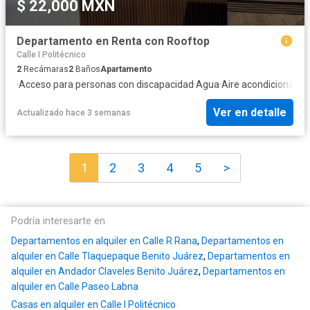
$ 22,000 MXN
Departamento en Renta con Rooftop
Calle I Politécnico
2
Recámaras
2
Baños
Apartamento
·
Acceso para personas con discapacidad
·
Agua
·
Aire acondicionado
·
Ver en detalle
Actualizado hace 3 semanas
1
2
3
4
5
>
Podría interesarte en
Departamentos en alquiler en Calle R Rana
,
Departamentos en
alquiler en Calle Tlaquepaque Benito Juárez
,
Departamentos en
alquiler en Andador Claveles Benito Juárez
,
Departamentos en
alquiler en Calle Paseo Labna
Casas en alquiler en Calle I Politécnico