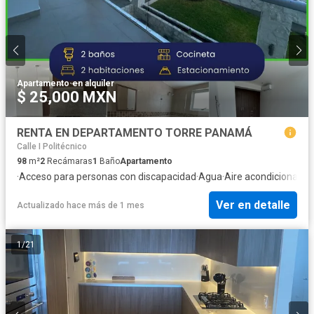
Apartamento
·
en alquiler
$ 25,000 MXN
RENTA EN DEPARTAMENTO TORRE PANAMÁ
Calle I Politécnico
98
m²
2
Recámaras
1
Baño
Apartamento
·
Acceso para personas con discapacidad
·
Agua
·
Aire acondicionado
·
Ver en detalle
Actualizado hace más de 1 mes
1
/
21