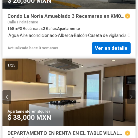
$ 26,500 MXN
Condo La Noria Amueblado 3 Recamaras en KM0 de Zona Hotelera
Calle I Politécnico
160
m²
3
Recámaras
2
Baños
Apartamento
·
Agua
·
Aire acondicionado
·
Alberca
·
Balcón
·
Caseta de vigilancia
·
Circu
Ver en detalle
Actualizado hace 0 semanas
1
/
25
Apartamento
·
en alquiler
$ 38,000 MXN
DEPARTAMENTO EN RENTA EN EL TABLE VILLALTA, CANCUN Q ROO