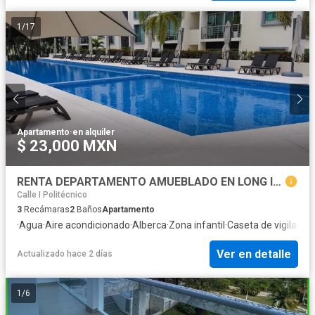
1
/
17
Apartamento
·
en alquiler
$ 23,000 MXN
RENTA DEPARTAMENTO AMUEBLADO EN LONG ISLAND
Calle I Politécnico
3
Recámaras
2
Baños
Apartamento
·
Agua
·
Aire acondicionado
·
Alberca
·
Zona infantil
·
Caseta de vigilancia
Ver en detalle
Actualizado hace 2 días
1
/
6