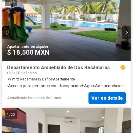
1
/
16
Apartamento
·
en alquiler
$ 18,500 MXN
Departamento Amueblado de Dos Recámaras
Calle I Politécnico
79
m²
2
Recámaras
2
Baños
Apartamento
·
Acceso para personas con discapacidad
·
Agua
·
Aire acondicionado
·
Ver en detalle
Actualizado hace más de 1 mes
1
/
20