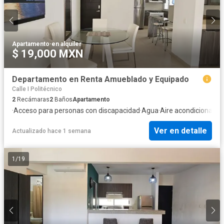
Apartamento
·
en alquiler
$ 19,000 MXN
Departamento en Renta Amueblado y Equipado
Calle I Politécnico
2
Recámaras
2
Baños
Apartamento
·
Acceso para personas con discapacidad
·
Agua
·
Aire acondicionado
·
Ver en detalle
Actualizado hace 1 semana
1
/
19