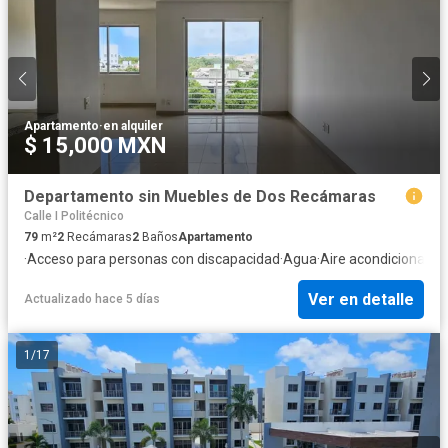
Apartamento
·
en alquiler
$ 15,000 MXN
Departamento sin Muebles de Dos Recámaras
Calle I Politécnico
79
m²
2
Recámaras
2
Baños
Apartamento
·
Acceso para personas con discapacidad
·
Agua
·
Aire acondicionado
·
Ver en detalle
Actualizado hace 5 días
1
/
17