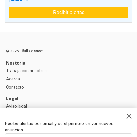
Recibir alertas
© 2026 Lifull Connect
Nestoria
Trabaja con nosotros
Acerca
Contacto
Legal
Aviso legal
Política de Privacidad
Política de Cookies
Recibe alertas por email y sé el primero en ver nuevos
anuncios
Ayuda