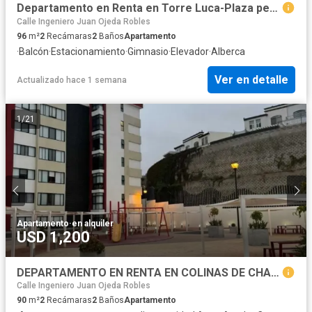
Departamento en Renta en Torre Luca-Plaza peninsula
Calle Ingeniero Juan Ojeda Robles
96
m²
2
Recámaras
2
Baños
Apartamento
·
Balcón
·
Estacionamiento
·
Gimnasio
·
Elevador
·
Alberca
Ver en detalle
Actualizado hace 1 semana
1
/
21
Apartamento
·
en alquiler
USD 1,200
DEPARTAMENTO EN RENTA EN COLINAS DE CHAPULTEPEC
Calle Ingeniero Juan Ojeda Robles
90
m²
2
Recámaras
2
Baños
Apartamento