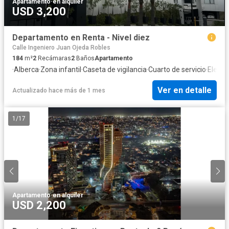
Apartamento
·
en alquiler
USD 3,200
Departamento en Renta - Nivel diez
Calle Ingeniero Juan Ojeda Robles
184
m²
2
Recámaras
2
Baños
Apartamento
·
Alberca
·
Zona infantil
·
Caseta de vigilancia
·
Cuarto de servicio
·
Elevad
Ver en detalle
Actualizado hace más de 1 mes
1
/
17
Apartamento
·
en alquiler
USD 2,200