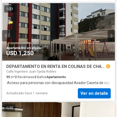
1
/
23
Apartamento
·
en alquiler
USD 1,250
DEPARTAMENTO EN RENTA EN COLINAS DE CHAPULTEPEC
Calle Ingeniero Juan Ojeda Robles
95
m²
2
Recámaras
2
Baños
Apartamento
·
Acceso para personas con discapacidad
·
Asador
·
Caseta de vigilanc
Ver en detalle
Actualizado hace 1 semana
1
/
20