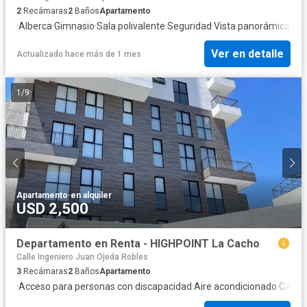
2
Recámaras
2
Baños
Apartamento
·
Alberca
·
Gimnasio
·
Sala polivalente
·
Seguridad
·
Vista panorámica
Ver en detalle
Actualizado hace más de 1 mes
1
/
9
Apartamento
·
en alquiler
USD 2,500
Departamento en Renta - HIGHPOINT La Cacho
Calle Ingeniero Juan Ojeda Robles
3
Recámaras
2
Baños
Apartamento
·
Acceso para personas con discapacidad
·
Aire acondicionado
·
Calefa