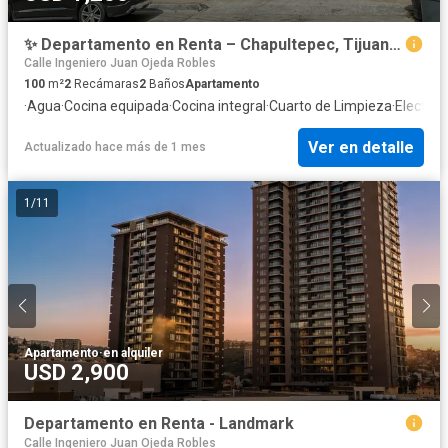
✨ Departamento en Renta – Chapultepec, Tijuana ✨
Calle Ingeniero Juan Ojeda Robles
100
m²
2
Recámaras
2
Baños
Apartamento
·
Agua
·
Cocina equipada
·
Cocina integral
·
Cuarto de Limpieza
·
Electric
Ver en detalle
Actualizado hace más de 1 mes
1
/
11
Apartamento
·
en alquiler
USD 2,900
Departamento en Renta - Landmark
Calle Ingeniero Juan Ojeda Robles