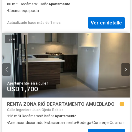
80
m²
1
Recámara
1
Baño
Apartamento
·
Cocina equipada
Ver en detalle
Actualizado hace más de 1 mes
1
/
24
Apartamento
·
en alquiler
USD 1,700
RENTA ZONA RIÓ DEPARTAMENTO AMUEBLADO
Calle Ingeniero Juan Ojeda Robles
126
m²
3
Recámaras
2
Baños
Apartamento
·
Aire acondicionado
·
Estacionamiento
·
Bodega
·
Conserje
·
Cocina equ