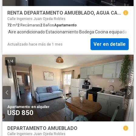
RENTA DEPARTAMENTO AMUEBLADO, AGUA CALIENTE, "ADAMANT HIPODROMO"
Calle Ingeniero Juan Ojeda Robles
72
m²
2
Recámaras
2
Baños
Apartamento
·
Aire acondicionado
·
Estacionamiento
·
Bodega
·
Cocina equipada
·
Gim
Ver en detalle
Actualizado hace más de 1 mes
1
/
4
Apartamento
·
en alquiler
USD 850
DEPARTAMENTO AMUEBLADO
Calle Ingeniero Juan Ojeda Robles