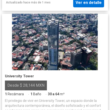
Ver en detalle
Actualizado hace más de 1 mes
University Tower
Desde $ 28,144 MXN
1
Recámara
1
Baño
30 a 64
m²
·
·
El privilegio de vivir en University Tower, un espacio donde la
arquitectura contemporánea, el diseño sofisticado y el confort