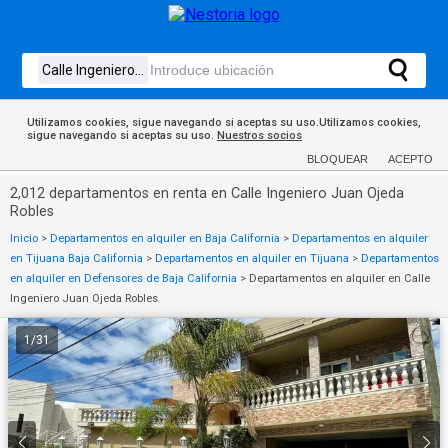
Utilizamos cookies, sigue navegando si aceptas su uso.Utilizamos cookies,
sigue navegando si aceptas su uso.
Nuestros socios
BLOQUEAR
ACEPTO
2,012 departamentos en renta en Calle Ingeniero Juan Ojeda
Robles
Inicio
>
Departamentos en alquiler en Baja California
>
Departamentos en alquiler
en Tijuana Baja California
>
Departamentos en alquiler en Tijuana
>
Departamentos
en alquiler en Defensores de Baja California
>
Departamentos en alquiler en Calle
Ingeniero Juan Ojeda Robles
1
/
31