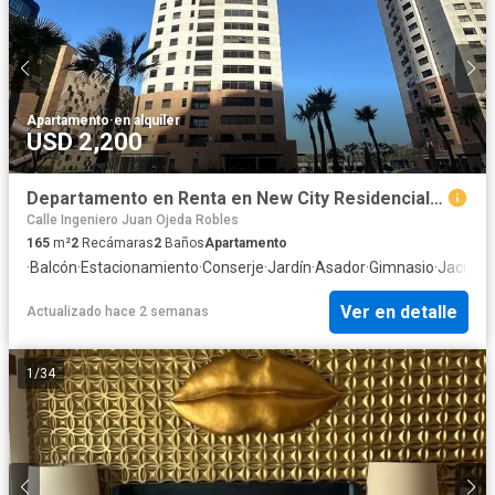
Apartamento
·
en alquiler
USD 2,200
Departamento en Renta en New City Residencial Torre Ónix | Zona Río Tijuana
Calle Ingeniero Juan Ojeda Robles
165
m²
2
Recámaras
2
Baños
Apartamento
·
Balcón
·
Estacionamiento
·
Conserje
·
Jardín
·
Asador
·
Gimnasio
·
Jacuzzi
Ver en detalle
Actualizado hace 2 semanas
1
/
34