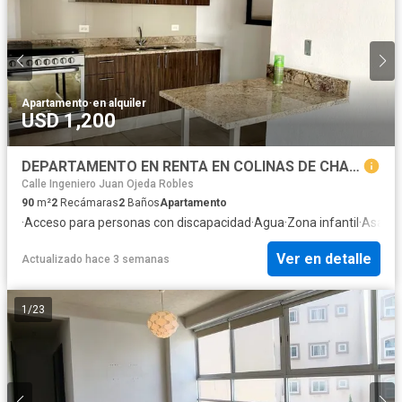
Apartamento
·
en alquiler
USD 1,200
DEPARTAMENTO EN RENTA EN COLINAS DE CHAPULTEPEC
Calle Ingeniero Juan Ojeda Robles
90
m²
2
Recámaras
2
Baños
Apartamento
·
Acceso para personas con discapacidad
·
Agua
·
Zona infantil
·
Asado
Ver en detalle
Actualizado hace 3 semanas
1
/
23