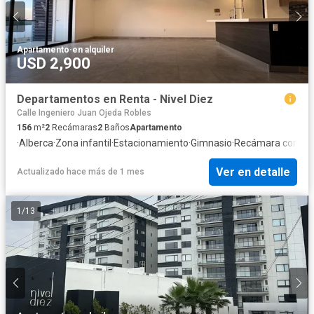
Apartamento
·
en alquiler
USD 2,900
Departamentos en Renta - Nivel Diez
Calle Ingeniero Juan Ojeda Robles
156
m²
2
Recámaras
2
Baños
Apartamento
·
Alberca
·
Zona infantil
·
Estacionamiento
·
Gimnasio
·
Recámara con clo
Ver en detalle
Actualizado hace más de 1 mes
1
/
13