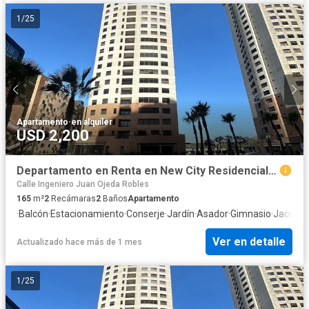
1
/
25
Apartamento
·
en alquiler
USD 2,200
Departamento en Renta en New City Residencial Torre Ónix | Zona Río Tijuana
Calle Ingeniero Juan Ojeda Robles
165
m²
2
Recámaras
2
Baños
Apartamento
·
Balcón
·
Estacionamiento
·
Conserje
·
Jardín
·
Asador
·
Gimnasio
·
Jacuzzi
Ver en detalle
Actualizado hace más de 1 mes
1
/
25