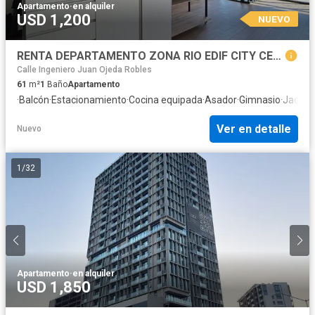
Apartamento
·
en alquiler
USD 1,200
NUEVO
RENTA DEPARTAMENTO ZONA RIO EDIF CITY CENTER
Calle Ingeniero Juan Ojeda Robles
61
m²
1
Baño
Apartamento
·
Balcón
·
Estacionamiento
·
Cocina equipada
·
Asador
·
Gimnasio
·
Jacuzz
Ver en detalle
Nuevo
1
/
32
Apartamento
·
en alquiler
USD 1,850