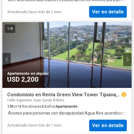
Ver en detalle
Actualizado hace más de 1 mes
1
/
8
Apartamento
·
en alquiler
USD 2,200
Condominio en Renta Green View Tower Tijuana, Baja California, Mexico.
Calle Ingeniero Juan Ojeda Robles
130
m²
2
Recámaras
2
Baños
Apartamento
·
Acceso para personas con discapacidad
·
Agua
·
Aire acondicionado
·
Ver en detalle
Actualizado hace más de 1 mes