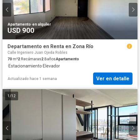
Apartamento
·
en alquiler
USD 900
Departamento en Renta en Zona Río
Calle Ingeniero Juan Ojeda Robles
70
m²
2
Recámaras
2
Baños
Apartamento
·
Estacionamiento
·
Elevador
Ver en detalle
Actualizado hace 1 semana
1
/
12