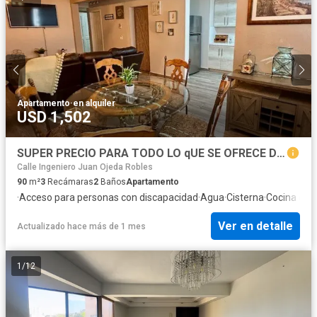
Apartamento
·
en alquiler
USD 1,502
SUPER PRECIO PARA TODO LO qUE SE OFRECE DEPARTAMENTO AMUEBLADO EN PLANTA BAJA ENFRENTE DE PALACIO CON INTERNET INCLUIDO Y CUOTA DE MANTENIMIENTO
Calle Ingeniero Juan Ojeda Robles
90
m²
3
Recámaras
2
Baños
Apartamento
·
Acceso para personas con discapacidad
·
Agua
·
Cisterna
·
Cocina equ
Ver en detalle
Actualizado hace más de 1 mes
1
/
12