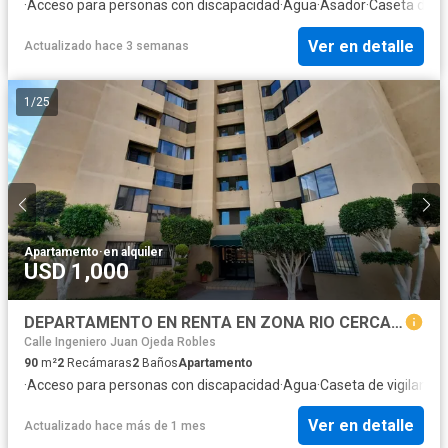
·
Acceso para personas con discapacidad
·
Agua
·
Asador
·
Caseta de vi
Ver en detalle
Actualizado hace 3 semanas
1
/
25
Apartamento
·
en alquiler
USD 1,000
DEPARTAMENTO EN RENTA EN ZONA RIO CERCA DE GARITA
Calle Ingeniero Juan Ojeda Robles
90
m²
2
Recámaras
2
Baños
Apartamento
·
Acceso para personas con discapacidad
·
Agua
·
Caseta de vigilancia
·
Ver en detalle
Actualizado hace más de 1 mes