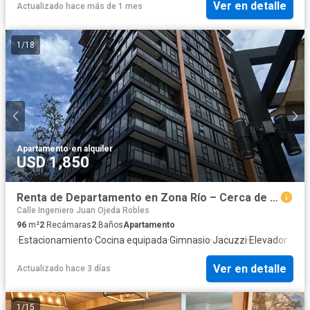
Ver en detalle
Actualizado hace más de 1 mes
1
/
18
Apartamento
·
en alquiler
USD 1,850
Renta de Departamento en Zona Río – Cerca de la Garita San Ysidro 🏙️
Calle Ingeniero Juan Ojeda Robles
96
m²
2
Recámaras
2
Baños
Apartamento
·
Estacionamiento
·
Cocina equipada
·
Gimnasio
·
Jacuzzi
·
Elevador
Ver en detalle
Actualizado hace 3 días
1
/
15