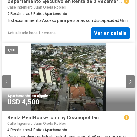
Departamento Ejecutivo en Renta de 2 Recámaras (100 m²) | Link
Calle Ingeniero Juan Ojeda Robles
2
Recámaras
2
Baños
Apartamento
·
Estacionamiento
·
Acceso para personas con discapacidad
·
Gimnasi
Ver en detalle
Actualizado hace 1 semana
1
/
38
Apartamento
·
en alquiler
USD 4,500
Renta PentHouse Icon by Cosmopolitan
Calle Ingeniero Juan Ojeda Robles
4
Recámaras
4
Baños
Apartamento
·
Aire acondicionado
·
Balcón
·
Estacionamiento
·
Acceso para personas