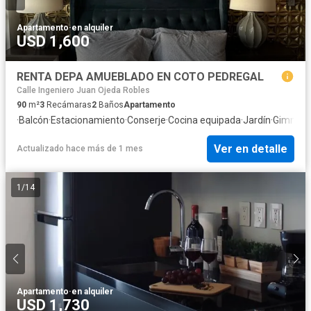
Apartamento
·
en alquiler
USD 1,600
RENTA DEPA AMUEBLADO EN COTO PEDREGAL
Calle Ingeniero Juan Ojeda Robles
90
m²
3
Recámaras
2
Baños
Apartamento
·
Balcón
·
Estacionamiento
·
Conserje
·
Cocina equipada
·
Jardín
·
Gimnasi
Ver en detalle
Actualizado hace más de 1 mes
1
/
14
Apartamento
·
en alquiler
USD 1,730