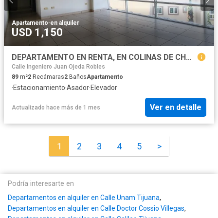
Apartamento
·
en alquiler
USD 1,150
DEPARTAMENTO EN RENTA, EN COLINAS DE CHAPULTEPEC, ZONA DORADA, TIJUANA
Calle Ingeniero Juan Ojeda Robles
89
m²
2
Recámaras
2
Baños
Apartamento
·
Estacionamiento
·
Asador
·
Elevador
Ver en detalle
Actualizado hace más de 1 mes
1
2
3
4
5
>
Podría interesarte en
Departamentos en alquiler en Calle Unam Tijuana
,
Departamentos en alquiler en Calle Doctor Cossio Villegas
,