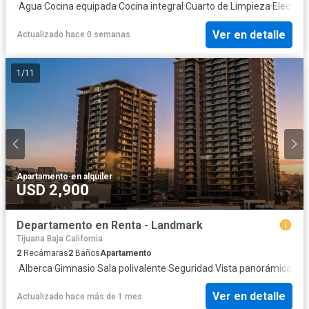
·
Agua
·
Cocina equipada
·
Cocina integral
·
Cuarto de Limpieza
·
Electric
Ver en detalle
Actualizado hace 0 semanas
1
/
11
Apartamento
·
en alquiler
USD 2,900
Departamento en Renta - Landmark
Tijuana Baja California
2
Recámaras
2
Baños
Apartamento
·
Alberca
·
Gimnasio
·
Sala polivalente
·
Seguridad
·
Vista panorámica
Ver en detalle
Actualizado hace más de 1 mes