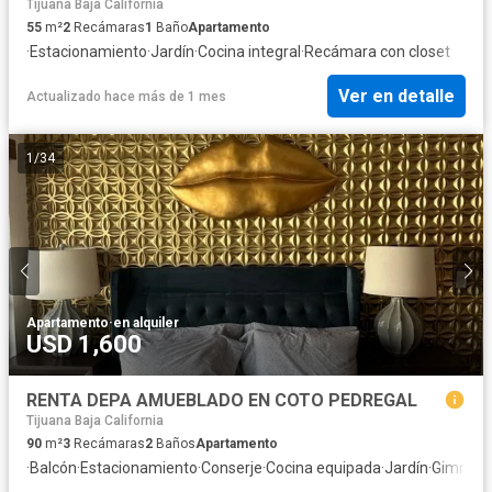
Tijuana Baja California
55
m²
2
Recámaras
1
Baño
Apartamento
·
Estacionamiento
·
Jardín
·
Cocina integral
·
Recámara con closet
Ver en detalle
Actualizado hace más de 1 mes
1
/
34
Apartamento
·
en alquiler
USD 1,600
RENTA DEPA AMUEBLADO EN COTO PEDREGAL
Tijuana Baja California
90
m²
3
Recámaras
2
Baños
Apartamento
·
Balcón
·
Estacionamiento
·
Conserje
·
Cocina equipada
·
Jardín
·
Gimnasi