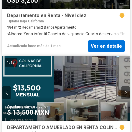
USD 3,200
Departamento en Renta - Nivel diez
Tijuana Baja California
184
m²
2
Recámaras
2
Baños
Apartamento
·
Alberca
·
Zona infantil
·
Caseta de vigilancia
·
Cuarto de servicio
·
Elevad
Ver en detalle
Actualizado hace más de 1 mes
1
/
13
Apartamento
·
en alquiler
$ 13,500 MXN
DEPARTAMENTO AMUEBLADO EN RENTA COLINAS DE CALIFORNIA