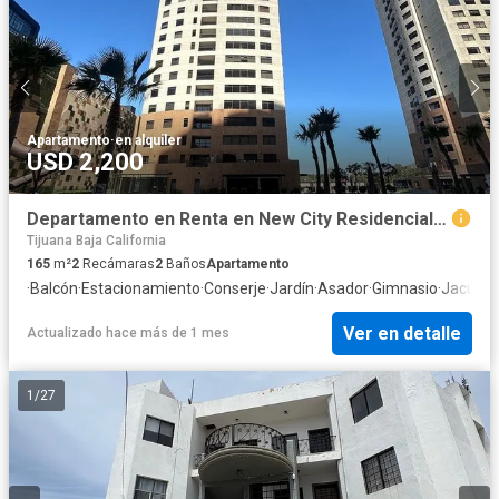
Apartamento
·
en alquiler
USD 2,200
Departamento en Renta en New City Residencial Torre Ónix | Zona Río Tijuana
Tijuana Baja California
165
m²
2
Recámaras
2
Baños
Apartamento
·
Balcón
·
Estacionamiento
·
Conserje
·
Jardín
·
Asador
·
Gimnasio
·
Jacuzzi
Ver en detalle
Actualizado hace más de 1 mes
1
/
27