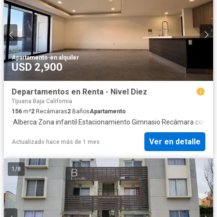
Apartamento
·
en alquiler
USD 2,900
Departamentos en Renta - Nivel Diez
Tijuana Baja California
156
m²
2
Recámaras
2
Baños
Apartamento
·
Alberca
·
Zona infantil
·
Estacionamiento
·
Gimnasio
·
Recámara con clo
Ver en detalle
Actualizado hace más de 1 mes
1
/
8