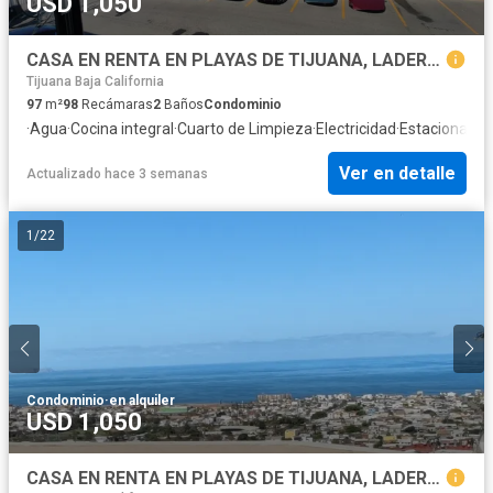
USD 1,050
CASA EN RENTA EN PLAYAS DE TIJUANA, LADERAS DEL MAR
Tijuana Baja California
97
m²
98
Recámaras
2
Baños
Condominio
·
Agua
·
Cocina integral
·
Cuarto de Limpieza
·
Electricidad
·
Estacionami
Ver en detalle
Actualizado hace 3 semanas
1
/
22
Condominio
·
en alquiler
USD 1,050
CASA EN RENTA EN PLAYAS DE TIJUANA, LADERAS DEL MAR, closets, cocina, sanitarios nuevos, 3 Rec. 2 baños completos, Terracita, increíble vista al mar