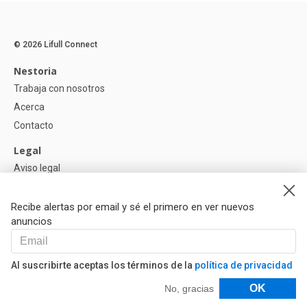
© 2026 Lifull Connect
Nestoria
Trabaja con nosotros
Acerca
Contacto
Legal
Aviso legal
Política de Privacidad
Política de Cookies
Recibe alertas por email y sé el primero en ver nuevos
anuncios
Ayuda
Preguntas
Al suscribirte aceptas los términos de la
política de privacidad
Nuestros Partners
Filtros
OK
No, gracias