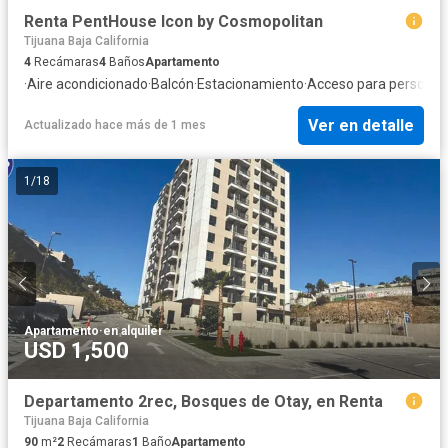
Renta PentHouse Icon by Cosmopolitan
Tijuana Baja California
4
Recámaras
4
Baños
Apartamento
·
Aire acondicionado
·
Balcón
·
Estacionamiento
·
Acceso para personas
Ver en detalle
Actualizado hace más de 1 mes
1
/
18
Apartamento
·
en alquiler
USD 1,500
Departamento 2rec, Bosques de Otay, en Renta
Tijuana Baja California
90
m²
2
Recámaras
1
Baño
Apartamento