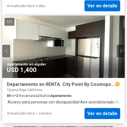
Ver en detalle
Actualizado hace 4 días
1
/
7
Apartamento
·
en alquiler
USD 1,400
Departamento en RENTA. City Point By Cosmopolitan. (Tercera Etapa del Río).
Tijuana Baja California
89
m²
2
Recámaras
2
Baños
Apartamento
·
Acceso para personas con discapacidad
·
Aire acondicionado
·
Alber
Ver en detalle
Actualizado hace 1 semana