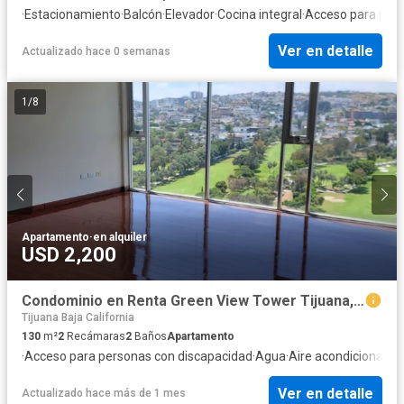
·
Estacionamiento
·
Balcón
·
Elevador
·
Cocina integral
·
Acceso para pers
Ver en detalle
Actualizado hace 0 semanas
1
/
8
Apartamento
·
en alquiler
USD 2,200
Condominio en Renta Green View Tower Tijuana, Baja California, Mexico.
Tijuana Baja California
130
m²
2
Recámaras
2
Baños
Apartamento
·
Acceso para personas con discapacidad
·
Agua
·
Aire acondicionado
·
Ver en detalle
Actualizado hace más de 1 mes