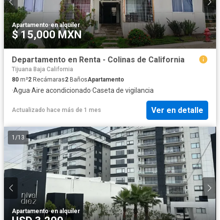
Apartamento
·
en alquiler
$ 15,000 MXN
Departamento en Renta - Colinas de California
Tijuana Baja California
80
m²
2
Recámaras
2
Baños
Apartamento
·
Agua
·
Aire acondicionado
·
Caseta de vigilancia
Ver en detalle
Actualizado hace más de 1 mes
1
/
13
Apartamento
·
en alquiler