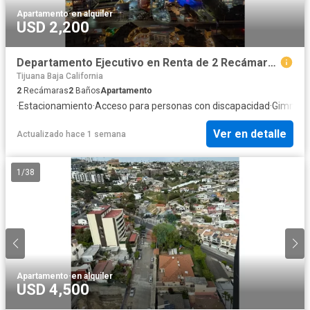
Apartamento
·
en alquiler
USD 2,200
Departamento Ejecutivo en Renta de 2 Recámaras (100 m²) | Link
Tijuana Baja California
2
Recámaras
2
Baños
Apartamento
·
Estacionamiento
·
Acceso para personas con discapacidad
·
Gimnasi
Ver en detalle
Actualizado hace 1 semana
1
/
38
Apartamento
·
en alquiler
USD 4,500