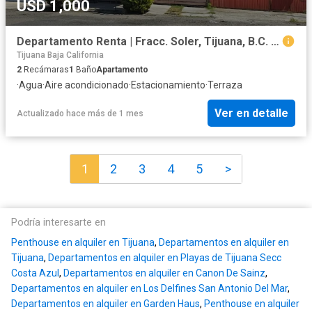
USD 1,000
Departamento Renta | Fracc. Soler, Tijuana, B.C. México.
Tijuana Baja California
2
Recámaras
1
Baño
Apartamento
·
Agua
·
Aire acondicionado
·
Estacionamiento
·
Terraza
Ver en detalle
Actualizado hace más de 1 mes
1
2
3
4
5
>
Podría interesarte en
Penthouse en alquiler en Tijuana
,
Departamentos en alquiler en
Tijuana
,
Departamentos en alquiler en Playas de Tijuana Secc
Costa Azul
,
Departamentos en alquiler en Canon De Sainz
,
Departamentos en alquiler en Los Delfines San Antonio Del Mar
,
Departamentos en alquiler en Garden Haus
,
Penthouse en alquiler