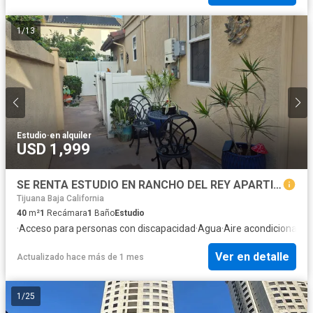
1
/
13
Estudio
·
en alquiler
USD 1,999
SE RENTA ESTUDIO EN RANCHO DEL REY APARTIR DE AGOSTO 2026
Tijuana Baja California
40
m²
1
Recámara
1
Baño
Estudio
·
Acceso para personas con discapacidad
·
Agua
·
Aire acondicionado
·
Ver en detalle
Actualizado hace más de 1 mes
1
/
25