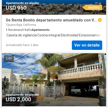
Apartamento
·
en alquiler
USD 950
NUEVO
Se Renta Bonito departamento amueblado con Vista al Mar
Tijuana Baja California
1
Recámara
1
Baño
Apartamento
·
Caseta de vigilancia
·
Cocina integral
·
Electricidad
·
Estacionamiento
·
G
Ver en detalle
Actualizado hace 2 días
1
/
31
Apartamento
·
en alquiler
USD 2,000