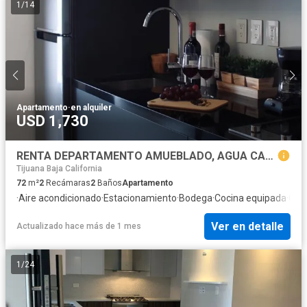
1
/
14
Apartamento
·
en alquiler
USD 1,730
RENTA DEPARTAMENTO AMUEBLADO, AGUA CALIENTE, "ADAMANT HIPODROMO"
Tijuana Baja California
72
m²
2
Recámaras
2
Baños
Apartamento
·
Aire acondicionado
·
Estacionamiento
·
Bodega
·
Cocina equipada
·
Gim
Ver en detalle
Actualizado hace más de 1 mes
1
/
24