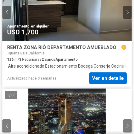
Apartamento
·
en alquiler
USD 1,700
RENTA ZONA RIÓ DEPARTAMENTO AMUEBLADO
Tijuana Baja California
126
m²
3
Recámaras
2
Baños
Apartamento
·
Aire acondicionado
·
Estacionamiento
·
Bodega
·
Conserje
·
Cocina equ
Ver en detalle
Actualizado hace 0 semanas
1
/
17