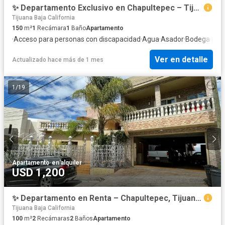
✨ Departamento Exclusivo en Chapultepec – Tijuana ✨
Tijuana Baja California
150
m²
1
Recámara
1
Baño
Apartamento
·
Acceso para personas con discapacidad
·
Agua
·
Asador
·
Bodega
·
Chi
Ver en detalle
Actualizado hace más de 1 mes
1
/
19
Apartamento
·
en alquiler
USD 1,200
✨ Departamento en Renta – Chapultepec, Tijuana ✨
Tijuana Baja California
100
m²
2
Recámaras
2
Baños
Apartamento