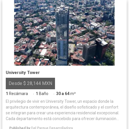
University Tower
Desde $ 28,144 MXN
1
Recámara
1
Baño
30 a 64
m²
·
·
El privilegio de vivir en University Tower, un espacio donde la
arquitectura contemporánea, el diseño sofisticado y el confort
se integran para crear una experiencia residencial excepcional.
Cada departamento está concebido para ofrecer iluminación
natural y acabados de alta calidad, logrando un equilibrio
Published by
Del Parque Desarrolladora