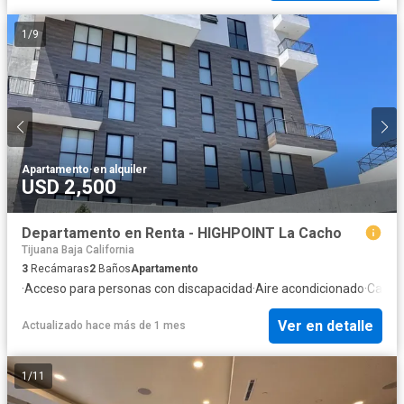
1
/
9
Apartamento
·
en alquiler
USD 2,500
Departamento en Renta - HIGHPOINT La Cacho
Tijuana Baja California
3
Recámaras
2
Baños
Apartamento
·
Acceso para personas con discapacidad
·
Aire acondicionado
·
Calefa
Ver en detalle
Actualizado hace más de 1 mes
1
/
11