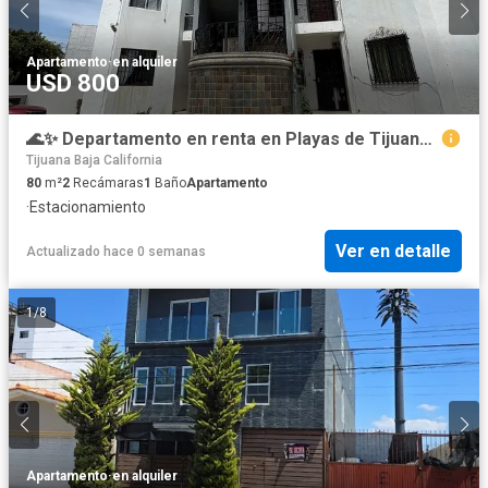
Apartamento
·
en alquiler
USD 800
🌊✨ Departamento en renta en Playas de Tijuana – Sección Costa Azul ✨🌊
Tijuana Baja California
80
m²
2
Recámaras
1
Baño
Apartamento
·
Estacionamiento
Ver en detalle
Actualizado hace 0 semanas
1
/
8
Apartamento
·
en alquiler