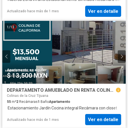
Ver en detalle
Actualizado hace más de 1 mes
1
/
13
Apartamento
·
en alquiler
$ 13,500 MXN
DEPARTAMENTO AMUEBLADO EN RENTA COLINAS DE CALIFORNIA
Colinas de la Cruz Tijuana
55
m²
2
Recámaras
1
Baño
Apartamento
·
Estacionamiento
·
Jardín
·
Cocina integral
·
Recámara con closet
Ver en detalle
Actualizado hace más de 1 mes