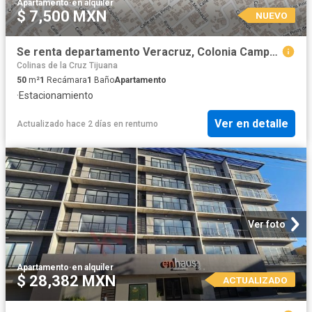
Apartamento
·
en alquiler
$ 7,500 MXN
NUEVO
Se renta departamento Veracruz, Colonia Campos, C.P. 22127
Colinas de la Cruz Tijuana
50
m²
1
Recámara
1
Baño
Apartamento
·
Estacionamiento
Ver en detalle
Actualizado hace 2 días
en
rentumo
Ver foto
Apartamento
·
en alquiler
$ 28,382 MXN
ACTUALIZADO