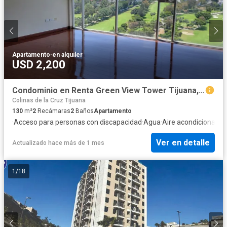
Apartamento
·
en alquiler
USD 2,200
Condominio en Renta Green View Tower Tijuana, Baja California, Mexico.
Colinas de la Cruz Tijuana
130
m²
2
Recámaras
2
Baños
Apartamento
·
Acceso para personas con discapacidad
·
Agua
·
Aire acondicionado
·
Ver en detalle
Actualizado hace más de 1 mes
1
/
18