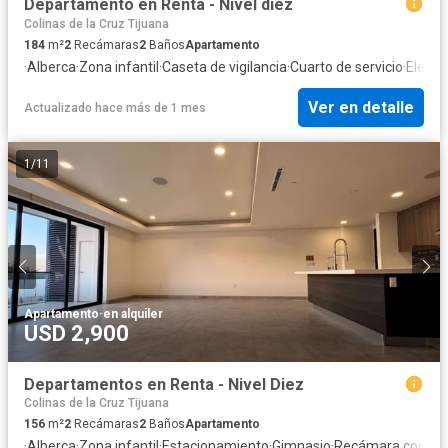
Departamento en Renta - Nivel diez
Colinas de la Cruz Tijuana
184
m²
2
Recámaras
2
Baños
Apartamento
·
Alberca
·
Zona infantil
·
Caseta de vigilancia
·
Cuarto de servicio
·
Elevad
Ver en detalle
Actualizado hace más de 1 mes
1
/
11
Apartamento
·
en alquiler
USD 2,900
Departamentos en Renta - Nivel Diez
Colinas de la Cruz Tijuana
156
m²
2
Recámaras
2
Baños
Apartamento
·
Alberca
·
Zona infantil
·
Estacionamiento
·
Gimnasio
·
Recámara con clo