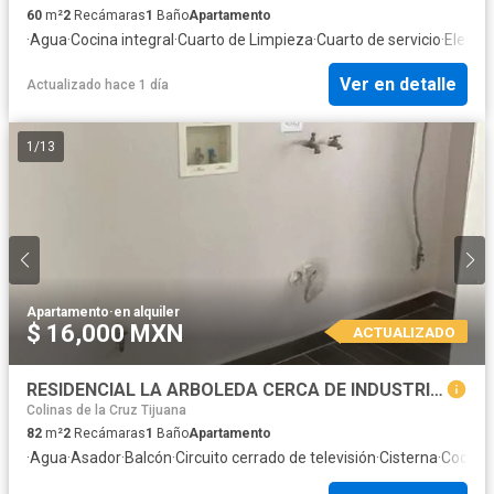
60
m²
2
Recámaras
1
Baño
Apartamento
·
Agua
·
Cocina integral
·
Cuarto de Limpieza
·
Cuarto de servicio
·
Electri
Ver en detalle
Actualizado hace 1 día
1
/
13
Apartamento
·
en alquiler
$ 16,000 MXN
ACTUALIZADO
RESIDENCIAL LA ARBOLEDA CERCA DE INDUSTRIAL PINOS FRENTE AL HOSP REGIONAL 1 DEL IMSS
Colinas de la Cruz Tijuana
82
m²
2
Recámaras
1
Baño
Apartamento
·
Agua
·
Asador
·
Balcón
·
Circuito cerrado de televisión
·
Cisterna
·
Cocina 