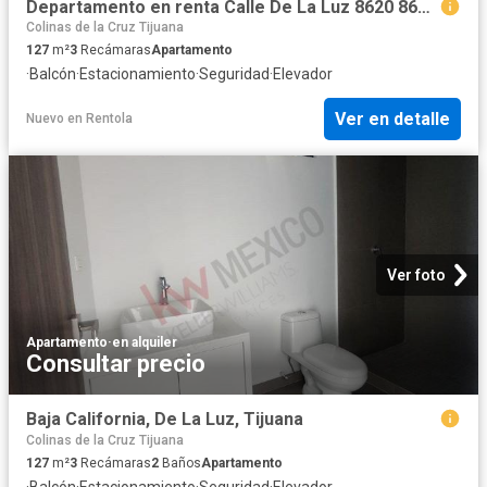
Departamento en renta Calle De La Luz 8620 8620, Lomas, Colinas De La Cruz, Tijuana, Baja California, 22127, Mex
Colinas de la Cruz Tijuana
127
m²
3
Recámaras
Apartamento
·
Balcón
·
Estacionamiento
·
Seguridad
·
Elevador
Ver en detalle
Nuevo
en
Rentola
Ver foto
Apartamento
·
en alquiler
Consultar precio
Baja California, De La Luz, Tijuana
Colinas de la Cruz Tijuana
127
m²
3
Recámaras
2
Baños
Apartamento
·
Balcón
·
Estacionamiento
·
Seguridad
·
Elevador