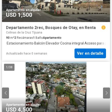
Apartamento
·
en alquiler
USD 1,500
Departamento 2rec, Bosques de Otay, en Renta
Colinas de la Cruz Tijuana
90
m²
2
Recámaras
1
Baño
Apartamento
·
Estacionamiento
·
Balcón
·
Elevador
·
Cocina integral
·
Acceso para pers
Ver en detalle
Actualizado hace 0 semanas
1
/
38
Apartamento
·
en alquiler
USD 4,500