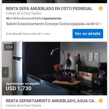
RENTA DEPA AMUEBLADO EN COTO PEDREGAL
Colinas de la Cruz Tijuana
90
m²
3
Recámaras
2
Baños
Apartamento
·
Balcón
·
Estacionamiento
·
Conserje
·
Cocina equipada
·
Jardín
·
Gimnasi
Ver en detalle
Actualizado hace más de 1 mes
1
/
14
Apartamento
·
en alquiler
USD 1,730
RENTA DEPARTAMENTO AMUEBLADO, AGUA CALIENTE, "ADAMANT HIPODROMO"
Colinas de la Cruz Tijuana