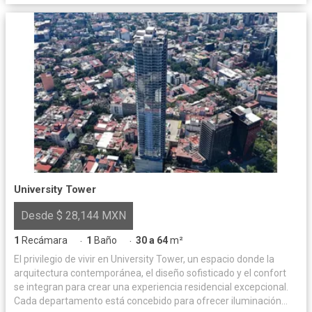
University Tower
Desde $ 28,144 MXN
1
Recámara
1
Baño
30 a 64
m²
·
·
El privilegio de vivir en University Tower, un espacio donde la
arquitectura contemporánea, el diseño sofisticado y el confort
se integran para crear una experiencia residencial excepcional.
Cada departamento está concebido para ofrecer iluminación