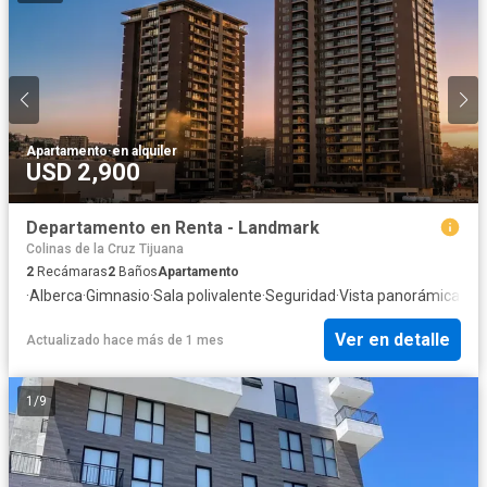
Apartamento
·
en alquiler
USD 2,900
Departamento en Renta - Landmark
Colinas de la Cruz Tijuana
2
Recámaras
2
Baños
Apartamento
·
Alberca
·
Gimnasio
·
Sala polivalente
·
Seguridad
·
Vista panorámica
Ver en detalle
Actualizado hace más de 1 mes
1
/
9