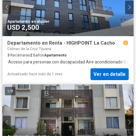
Apartamento
·
en alquiler
USD 2,500
Departamento en Renta - HIGHPOINT La Cacho
Colinas de la Cruz Tijuana
3
Recámaras
2
Baños
Apartamento
·
Acceso para personas con discapacidad
·
Aire acondicionado
·
Calefa
Ver en detalle
Actualizado hace más de 1 mes
1
/
8