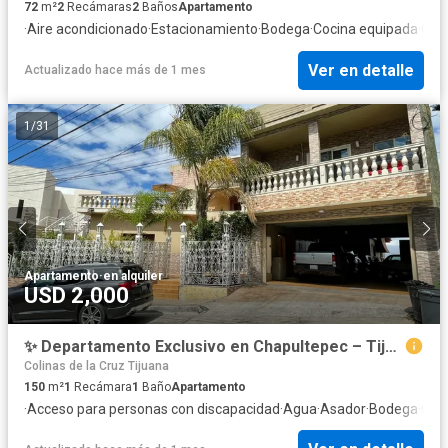
72
m²
2
Recámaras
2
Baños
Apartamento
·
Aire acondicionado
·
Estacionamiento
·
Bodega
·
Cocina equipada
·
Gim
Ver en detalle
Actualizado hace más de 1 mes
1
/
31
Apartamento
·
en alquiler
USD 2,000
✨ Departamento Exclusivo en Chapultepec – Tijuana ✨
Colinas de la Cruz Tijuana
150
m²
1
Recámara
1
Baño
Apartamento
·
Acceso para personas con discapacidad
·
Agua
·
Asador
·
Bodega
·
Chi