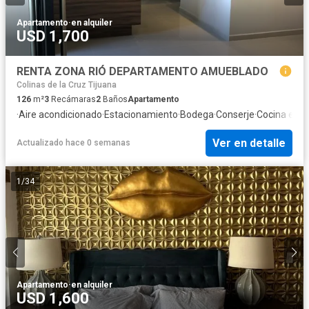
Apartamento
·
en alquiler
USD 1,700
RENTA ZONA RIÓ DEPARTAMENTO AMUEBLADO
Colinas de la Cruz Tijuana
126
m²
3
Recámaras
2
Baños
Apartamento
·
Aire acondicionado
·
Estacionamiento
·
Bodega
·
Conserje
·
Cocina equ
Ver en detalle
Actualizado hace 0 semanas
1
/
34
Apartamento
·
en alquiler
USD 1,600