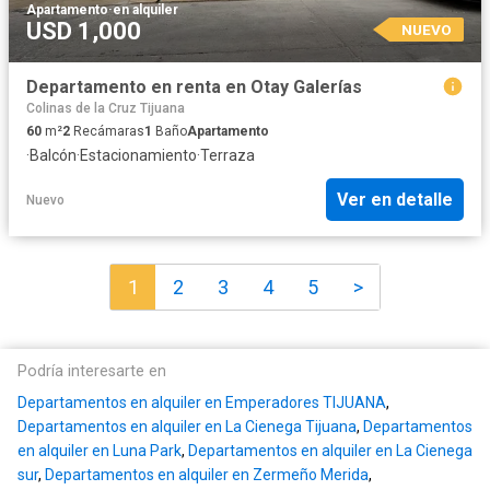
Apartamento
·
en alquiler
USD 1,000
NUEVO
Departamento en renta en Otay Galerías
Colinas de la Cruz Tijuana
60
m²
2
Recámaras
1
Baño
Apartamento
·
Balcón
·
Estacionamiento
·
Terraza
Ver en detalle
Nuevo
1
2
3
4
5
>
Podría interesarte en
Departamentos en alquiler en Emperadores TIJUANA
,
Departamentos en alquiler en La Cienega Tijuana
,
Departamentos
en alquiler en Luna Park
,
Departamentos en alquiler en La Cienega
sur
,
Departamentos en alquiler en Zermeño Merida
,