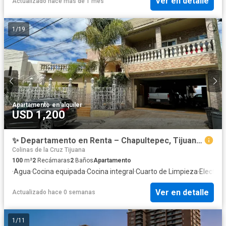
Ver en detalle
Actualizado hace más de 1 mes
1
/
19
Apartamento
·
en alquiler
USD 1,200
✨ Departamento en Renta – Chapultepec, Tijuana ✨
Colinas de la Cruz Tijuana
100
m²
2
Recámaras
2
Baños
Apartamento
·
Agua
·
Cocina equipada
·
Cocina integral
·
Cuarto de Limpieza
·
Electric
Ver en detalle
Actualizado hace 0 semanas
1
/
11