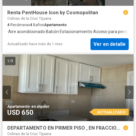
Renta PentHouse Icon by Cosmopolitan
Colinas de la Cruz Tijuana
4
Recámaras
4
Baños
Apartamento
·
Aire acondicionado
·
Balcón
·
Estacionamiento
·
Acceso para personas
Ver en detalle
Actualizado hace más de 1 mes
1
/
9
Apartamento
·
en alquiler
USD 650
ACTUALIZADO
DEPARTAMENTO EN PRIMER PISO , EN FRACCIONAMIENTO CERRADO
Colinas de la Cruz Tijuana