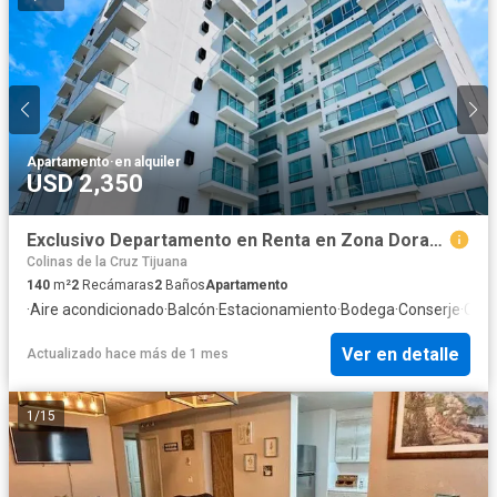
Apartamento
·
en alquiler
USD 2,350
Exclusivo Departamento en Renta en Zona Dorada con Vista al Campo de Golf
Colinas de la Cruz Tijuana
140
m²
2
Recámaras
2
Baños
Apartamento
·
Aire acondicionado
·
Balcón
·
Estacionamiento
·
Bodega
·
Conserje
·
Coci
Ver en detalle
Actualizado hace más de 1 mes
1
/
15