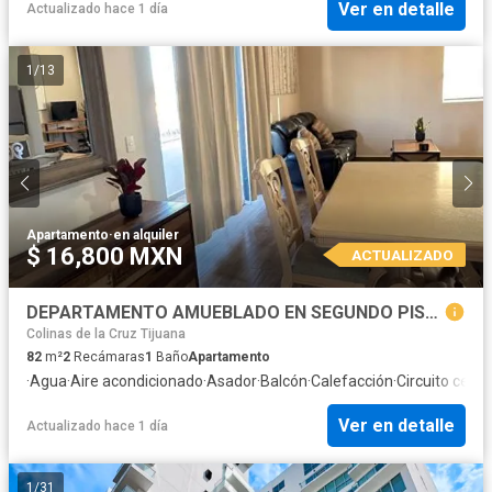
Ver en detalle
Actualizado hace 1 día
1
/
13
Apartamento
·
en alquiler
$ 16,800 MXN
ACTUALIZADO
DEPARTAMENTO AMUEBLADO EN SEGUNDO PISO EN ZONA INDUSTRIAL A 15 MIN DE GARITAS Y ENFRENTE DEL H. REGIONAL 1 DEL IMSS
Colinas de la Cruz Tijuana
82
m²
2
Recámaras
1
Baño
Apartamento
·
Agua
·
Aire acondicionado
·
Asador
·
Balcón
·
Calefacción
·
Circuito cerra
Ver en detalle
Actualizado hace 1 día
1
/
31