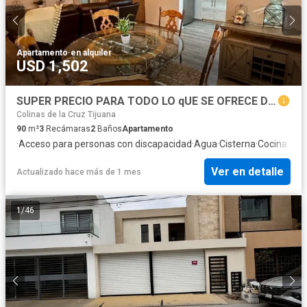
Apartamento
·
en alquiler
USD 1,502
SUPER PRECIO PARA TODO LO qUE SE OFRECE DEPARTAMENTO AMUEBLADO EN PLANTA BAJA ENFRENTE DE PALACIO CON INTERNET INCLUIDO Y CUOTA DE MANTENIMIENTO
Colinas de la Cruz Tijuana
90
m²
3
Recámaras
2
Baños
Apartamento
·
Acceso para personas con discapacidad
·
Agua
·
Cisterna
·
Cocina equ
Ver en detalle
Actualizado hace más de 1 mes
1
/
46