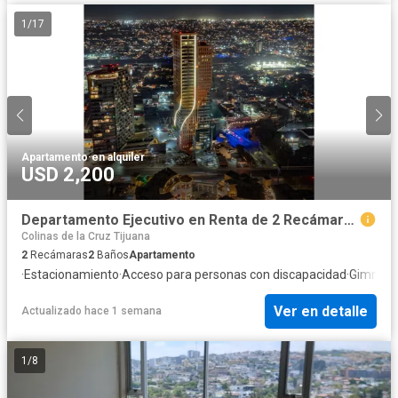
1
/
17
Apartamento
·
en alquiler
USD 2,200
Departamento Ejecutivo en Renta de 2 Recámaras (100 m²) | Link
Colinas de la Cruz Tijuana
2
Recámaras
2
Baños
Apartamento
·
Estacionamiento
·
Acceso para personas con discapacidad
·
Gimnasi
Ver en detalle
Actualizado hace 1 semana
1
/
8