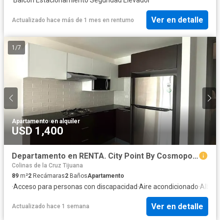
Ver en detalle
Actualizado hace más de 1 mes
en
rentumo
1
/
7
Apartamento
·
en alquiler
USD 1,400
Departamento en RENTA. City Point By Cosmopolitan. (Tercera Etapa del Río).
Colinas de la Cruz Tijuana
89
m²
2
Recámaras
2
Baños
Apartamento
·
Acceso para personas con discapacidad
·
Aire acondicionado
·
Alber
Ver en detalle
Actualizado hace 1 semana