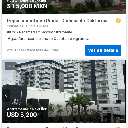
Apartamento
·
en alquiler
$ 15,000 MXN
Departamento en Renta - Colinas de California
Colinas de la Cruz Tijuana
80
m²
2
Recámaras
2
Baños
Apartamento
·
Agua
·
Aire acondicionado
·
Caseta de vigilancia
Ver en detalle
Actualizado hace más de 1 mes
1
/
13
Apartamento
·
en alquiler
USD 3,200