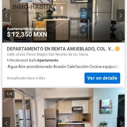
Apartamento
·
en alquiler
$ 12,350 MXN
DEPARTAMENTO EN RENTA AMUEBLADO, COL. VILLA UNIVERSIDAD, NUEVO LEON.
Calle Jesús Flores Magón San Nicolás de los Garza
1
Recámara
1
Baño
Apartamento
·
Agua
·
Aire acondicionado
·
Asador
·
Calefacción
·
Cocina equipada
·
Coc
Ver en detalle
Actualizado hace 4 días
1
/
9