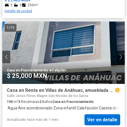
$ 21,420 MXN
5
3
250m²
Detalle de unidad
1
/
19
Casa en Fraccionamiento
·
en alquiler
$ 25,000 MXN
Casa en Renta en Villas de Anáhuac, amueblada y equipada
Calle Jesús Flores Magón San Nicolás de los Garza
190
m²
3
Recámaras
2
Baños
Casa en Fraccionamiento
·
Agua
·
Aire acondicionado
·
Zona infantil
·
Calefacción
·
Caseta de vigil
Ver en detalle
Actualizado hace más de 1 mes