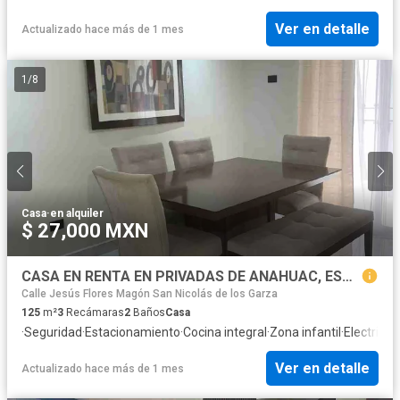
Ver en detalle
Actualizado hace más de 1 mes
1
/
8
Casa
·
en alquiler
$ 27,000 MXN
CASA EN RENTA EN PRIVADAS DE ANAHUAC, ESCOBEDO , N.L.
Calle Jesús Flores Magón San Nicolás de los Garza
125
m²
3
Recámaras
2
Baños
Casa
·
Seguridad
·
Estacionamiento
·
Cocina integral
·
Zona infantil
·
Electricid
Ver en detalle
Actualizado hace más de 1 mes