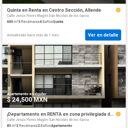
Quinta en Renta en Centro Sección, Allende
Calle Jesús Flores Magón San Nicolás de los Garza
600
m²
3
Recámaras
4
Baños
Quinta
Ver en detalle
Actualizado hace más de 1 mes
1
/
18
Apartamento
·
en alquiler
$ 24,500 MXN
¡Departamento en RENTA en zona privilegiada de Guadalupe-Linda Vista, Nuevo León!
Calle Jesús Flores Magón San Nicolás de los Garza
85
m²
2
Recámaras
2
Baños
Apartamento