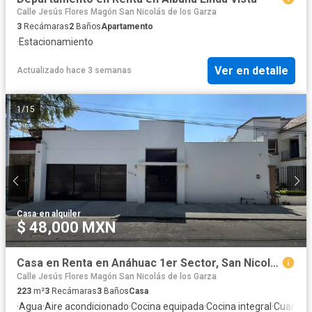
Calle Jesús Flores Magón San Nicolás de los Garza
3
Recámaras
2
Baños
Apartamento
·
Estacionamiento
Ver en detalle
Actualizado hace 3 semanas
1
/
15
Casa
·
en alquiler
$ 48,000 MXN
Casa en Renta en Anáhuac 1er Sector, San Nicolás de los Garza, N.L.
Calle Jesús Flores Magón San Nicolás de los Garza
223
m²
3
Recámaras
3
Baños
Casa
·
Agua
·
Aire acondicionado
·
Cocina equipada
·
Cocina integral
·
Cuarto d