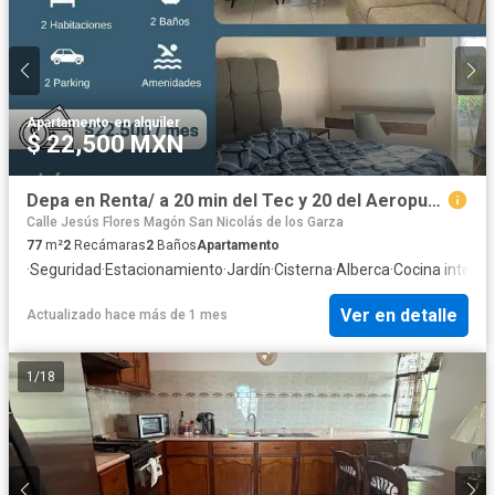
Apartamento
·
en alquiler
$ 22,500 MXN
Depa en Renta/ a 20 min del Tec y 20 del Aeropuerto
Calle Jesús Flores Magón San Nicolás de los Garza
77
m²
2
Recámaras
2
Baños
Apartamento
·
Seguridad
·
Estacionamiento
·
Jardín
·
Cisterna
·
Alberca
·
Cocina integra
Ver en detalle
Actualizado hace más de 1 mes
1
/
18