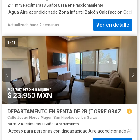
211
m²
3
Recámaras
3
Baños
Casa en Fraccionamiento
·
Agua
·
Aire acondicionado
·
Zona infantil
·
Balcón
·
Calefacción
·
Cocina 
Ver en detalle
Actualizado hace 2 semanas
1
/
41
Apartamento
·
en alquiler
$ 23,950 MXN
DEPARTAMENTO EN RENTA DE 2R (TORRE GRAZIA) EN SAN NICOLÁS, NUEVO LEÓN
Calle Jesús Flores Magón San Nicolás de los Garza
80
m²
2
Recámaras
2
Baños
Apartamento
·
Acceso para personas con discapacidad
·
Aire acondicionado
·
Alber