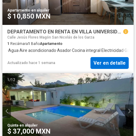
Apartamento
·
en alquiler
$ 10,850 MXN
DEPARTAMENTO EN RENTA EN VILLA UNIVERSIDAD, SAN NICOLAS DE LOS GARZA, NUEVO LEON.
Calle Jesús Flores Magón San Nicolás de los Garza
1
Recámara
1
Baño
Apartamento
·
Agua
·
Aire acondicionado
·
Asador
·
Cocina integral
·
Electricidad
·
Gas n
Ver en detalle
Actualizado hace 1 semana
1
/
12
Quinta
·
en alquiler
$ 37,000 MXN