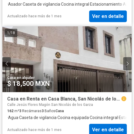
·
Asador
·
Caseta de vigilancia
·
Cocina integral
·
Estacionamiento
·
Azot
Ver en detalle
Actualizado hace más de 1 mes
1
/
18
Casa
·
en alquiler
$ 18,500 MXN
Casa en Renta en Casa Blanca, San Nicolás de los Garza, Nuevo León
Calle Jesús Flores Magón San Nicolás de los Garza
162
m²
3
Recámaras
3
Baños
Casa
·
Agua
·
Caseta de vigilancia
·
Cocina equipada
·
Cocina integral
·
Estacio
Ver en detalle
Actualizado hace más de 1 mes