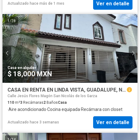
Ver en detalle
Actualizado hace más de 1 mes
1
/
28
Casa
·
en alquiler
$ 18,000 MXN
CASA EN RENTA EN LINDA VISTA, GUADALUPE, NUEVO LEÓN
Calle Jesús Flores Magón San Nicolás de los Garza
110
m²
3
Recámaras
2
Baños
Casa
·
Aire acondicionado
·
Cocina equipada
·
Recámara con closet
Ver en detalle
Actualizado hace 3 semanas
1
/
74