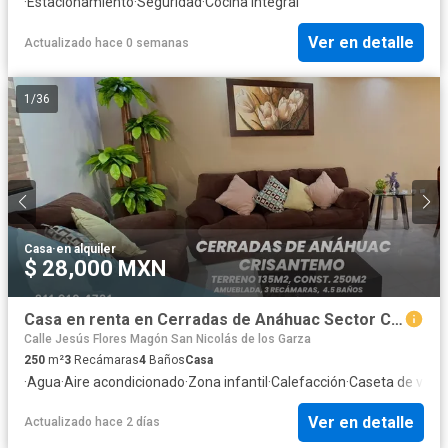
·
Estacionamiento
·
Seguridad
·
Cocina integral
Ver en detalle
Actualizado hace 0 semanas
1
/
36
Casa
·
en alquiler
$ 28,000 MXN
Casa en renta en Cerradas de Anáhuac Sector Crisantemo, de 3 niveles, amueblada.
Calle Jesús Flores Magón San Nicolás de los Garza
250
m²
3
Recámaras
4
Baños
Casa
·
Agua
·
Aire acondicionado
·
Zona infantil
·
Calefacción
·
Caseta de vigil
Ver en detalle
Actualizado hace 2 días