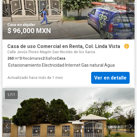
Casa
·
en alquiler
$ 96,000 MXN
Casa de uso Comercial en Renta, Col. Linda Vista
Calle Jesús Flores Magón San Nicolás de los Garza
260
m²
3
Recámaras
2
Baños
Casa
·
Estacionamiento
·
Electricidad
·
Internet
·
Gas natural
·
Agua
Ver en detalle
Actualizado hace más de 1 mes
1
/
11