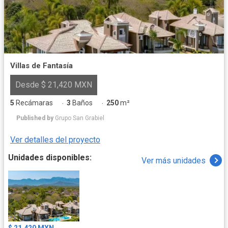
Villas de Fantasía
Desde $ 21,420 MXN
5
Recámaras
3
Baños
250
m²
·
·
Published by
Grupo San Grabiel
Ver detalles del proyecto
Unidades disponibles:
Ver más unidades