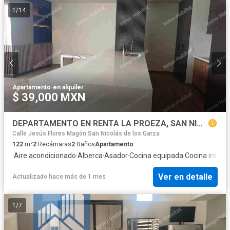
1
/
14
Apartamento
·
en alquiler
$ 39,000 MXN
DEPARTAMENTO EN RENTA LA PROEZA, SAN NICOLAS DE LOS GARZA, NUEVO LEON.
Calle Jesús Flores Magón San Nicolás de los Garza
122
m²
2
Recámaras
2
Baños
Apartamento
·
Aire acondicionado
·
Alberca
·
Asador
·
Cocina equipada
·
Cocina integra
Ver en detalle
Actualizado hace más de 1 mes
1
/
7