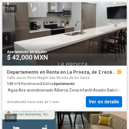
1
/
30
Apartamento
·
en alquiler
$ 42,000 MXN
Departamento en Renta en La Proeza, de 2 recámaras, amueblado y equipado.
Calle Jesús Flores Magón San Nicolás de los Garza
120
m²
2
Recámaras
2
Baños
Apartamento
·
Agua
·
Aire acondicionado
·
Alberca
·
Zona infantil
·
Asador
·
Balcón
·
Cale
Ver en detalle
Actualizado hace más de 1 mes
1
/
20