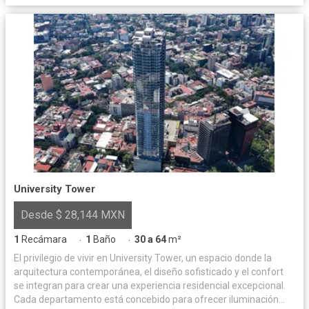
University Tower
Desde $ 28,144 MXN
1
Recámara
1
Baño
30 a 64
m²
·
·
El privilegio de vivir en University Tower, un espacio donde la
arquitectura contemporánea, el diseño sofisticado y el confort
se integran para crear una experiencia residencial excepcional.
Cada departamento está concebido para ofrecer iluminación