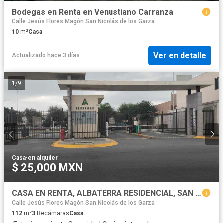
Bodegas en Renta en Venustiano Carranza
Calle Jesús Flores Magón San Nicolás de los Garza
10
m²
Casa
Ver en detalle
Actualizado hace 3 días
1
/
9
Casa
·
en alquiler
$ 25,000 MXN
CASA EN RENTA, ALBATERRA RESIDENCIAL, SAN NICOLÁS. MONTERREY, NL
Calle Jesús Flores Magón San Nicolás de los Garza
112
m²
3
Recámaras
Casa