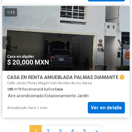
1
/
15
Casa
·
en alquiler
$ 20,000 MXN
CASA EN RENTA AMUEBLADA PALMAS DIAMANTE
Calle Jesús Flores Magón San Nicolás de los Garza
180
m²
3
Recámaras
2
Baños
Casa
·
Aire acondicionado
·
Estacionamiento
·
Jardín
Ver en detalle
Actualizado hace 1 mes
1
2
3
4
5
>