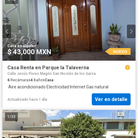
Casa
·
en alquiler
$ 43,000 MXN
NUEVO
Casa Renta en Parque la Talaverna
Calle Jesús Flores Magón San Nicolás de los Garza
6
Recámaras
4
Baños
Casa
·
Aire acondicionado
·
Electricidad
·
Internet
·
Gas natural
Ver en detalle
Actualizado hace 1 día
1
/
33