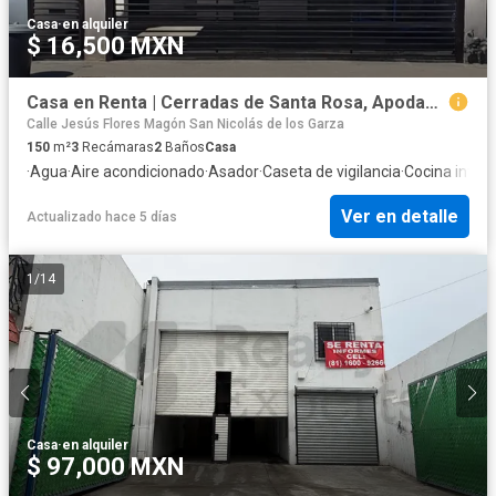
Casa
·
en alquiler
$ 16,500 MXN
Casa en Renta | Cerradas de Santa Rosa, Apodaca, N.L. | $16,500 mensuales
Calle Jesús Flores Magón San Nicolás de los Garza
150
m²
3
Recámaras
2
Baños
Casa
·
Agua
·
Aire acondicionado
·
Asador
·
Caseta de vigilancia
·
Cocina integr
Ver en detalle
Actualizado hace 5 días
1
/
14
Casa
·
en alquiler
$ 97,000 MXN