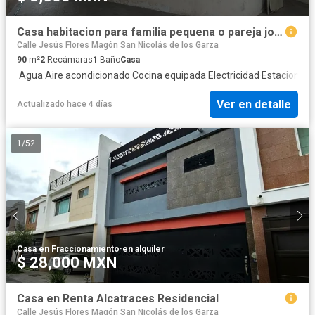
Casa habitacion para familia pequena o pareja joven
Calle Jesús Flores Magón San Nicolás de los Garza
90
m²
2
Recámaras
1
Baño
Casa
·
Agua
·
Aire acondicionado
·
Cocina equipada
·
Electricidad
·
Estacionam
Ver en detalle
Actualizado hace 4 días
1
/
52
Casa en Fraccionamiento
·
en alquiler
$ 28,000 MXN
Casa en Renta Alcatraces Residencial
Calle Jesús Flores Magón San Nicolás de los Garza