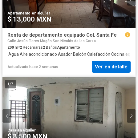
Apartamento
·
en alquiler
$ 13,000 MXN
Renta de departamento equipado Col. Santa Fe
Calle Jesús Flores Magón San Nicolás de los Garza
200
m²
2
Recámaras
2
Baños
Apartamento
·
Agua
·
Aire acondicionado
·
Asador
·
Balcón
·
Calefacción
·
Cocina equip
Ver en detalle
Actualizado hace 2 semanas
1
/
7
Casa
·
en alquiler
$ 8,500 MXN