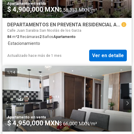
Apartamento
·
en venta
$ 4,900,000 MXN
$ 58,333 MXN/m²
DEPARTAMENTOS EN PREVENTA RESIDENCIAL ANAHUAC SAN NICOLAS DE LOS GARZA, N.L.
Calle Juan Sarabia San Nicolás de los Garza
84
m²
2
Recámaras
2
Baños
Apartamento
·
Estacionamiento
Ver en detalle
Actualizado hace más de 1 mes
1
/
14
Apartamento
·
en venta
$ 4,950,000 MXN
$ 66,000 MXN/m²