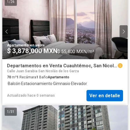
1
/
26
Apartamento
·
en venta
$ 3,878,000 MXN
$ 55,400 MXN/m²
Departamentos en Venta Cuauhtémoc, San Nicolas de los Garza
Calle Juan Sarabia San Nicolás de los Garza
70
m²
1
Recámara
1
Baño
Apartamento
·
Balcón
·
Estacionamiento
·
Gimnasio
·
Elevador
Ver en detalle
Actualizado hace 0 semanas
1
/
31