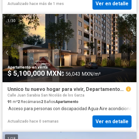
Ver en detalle
Actualizado hace más de 1 mes
1
/
30
Apartamento
·
en venta
$ 5,100,000 MXN
$ 56,043 MXN/m²
Unnico tu nuevo hogar para vivir, Departamentos en Sendero Divisorio
Calle Juan Sarabia San Nicolás de los Garza
91
m²
2
Recámaras
2
Baños
Apartamento
·
Acceso para personas con discapacidad
·
Agua
·
Aire acondicionado
·
Ver en detalle
Actualizado hace 0 semanas
1
/
18