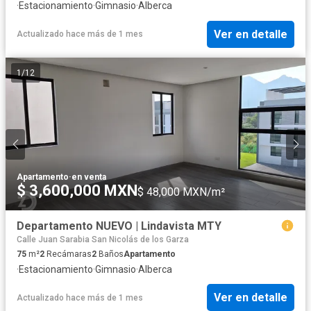
·
Estacionamiento
·
Gimnasio
·
Alberca
Ver en detalle
Actualizado hace más de 1 mes
1
/
12
Apartamento
·
en venta
$ 3,600,000 MXN
$ 48,000 MXN/m²
Departamento NUEVO | Lindavista MTY
Calle Juan Sarabia San Nicolás de los Garza
75
m²
2
Recámaras
2
Baños
Apartamento
·
Estacionamiento
·
Gimnasio
·
Alberca
Ver en detalle
Actualizado hace más de 1 mes