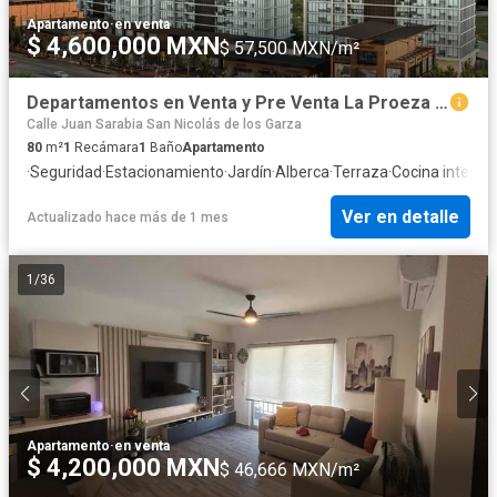
Apartamento
·
en venta
$ 4,600,000 MXN
$ 57,500 MXN/m²
Departamentos en Venta y Pre Venta La Proeza San Nicolas
Calle Juan Sarabia San Nicolás de los Garza
80
m²
1
Recámara
1
Baño
Apartamento
·
Seguridad
·
Estacionamiento
·
Jardín
·
Alberca
·
Terraza
·
Cocina integral
Ver en detalle
Actualizado hace más de 1 mes
1
/
36
Apartamento
·
en venta
$ 4,200,000 MXN
$ 46,666 MXN/m²