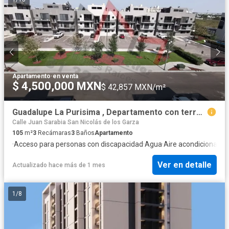
Apartamento
·
en venta
$ 4,500,000 MXN
$ 42,857 MXN/m²
Guadalupe La Purisima , Departamento con terraza y asador.
Calle Juan Sarabia San Nicolás de los Garza
105
m²
3
Recámaras
3
Baños
Apartamento
·
Acceso para personas con discapacidad
·
Agua
·
Aire acondicionado
·
Ver en detalle
Actualizado hace más de 1 mes
1
/
8