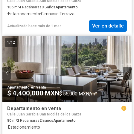
Calle Juan Sarabia San Nicolás de los Garza
106
m²
4
Recámaras
3
Baños
Apartamento
·
Estacionamiento
·
Gimnasio
·
Terraza
Ver en detalle
Actualizado hace más de 1 mes
1
/
12
Apartamento
·
en venta
$ 4,400,000 MXN
$ 55,000 MXN/m²
Departamento en venta
Calle Juan Sarabia San Nicolás de los Garza
80
m²
2
Recámaras
2
Baños
Apartamento
·
Estacionamiento