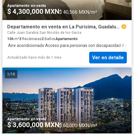
Apartamento
·
en venta
$ 4,300,000 MXN
$ 40,566 MXN/m²
Departamento en venta en La Purisima, Guadalupe, Nuevo León
Calle Juan Sarabia San Nicolás de los Garza
106
m²
3
Recámaras
2
Baños
Apartamento
·
Aire acondicionado
·
Acceso para personas con discapacidad
·
Asado
Ver en detalle
Actualizado hace más de 1 mes
1
/
10
Apartamento
·
en venta
$ 3,600,000 MXN
$ 60,000 MXN/m²