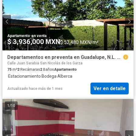
Apartamento
·
en venta
$ 3,936,000 MXN
$ 52,480 MXN/m²
Departamentos en preventa en Guadalupe, N.L. en zona Linda Vista
Calle Juan Sarabia San Nicolás de los Garza
75
m²
2
Recámaras
2
Baños
Apartamento
·
Estacionamiento
·
Bodega
·
Alberca
Ver en detalle
Actualizado hace más de 1 mes
1
/
10