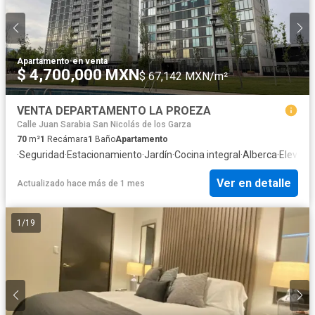
Apartamento
·
en venta
$ 4,700,000 MXN
$ 67,142 MXN/m²
VENTA DEPARTAMENTO LA PROEZA
Calle Juan Sarabia San Nicolás de los Garza
70
m²
1
Recámara
1
Baño
Apartamento
·
Seguridad
·
Estacionamiento
·
Jardín
·
Cocina integral
·
Alberca
·
Elevado
Ver en detalle
Actualizado hace más de 1 mes
1
/
19