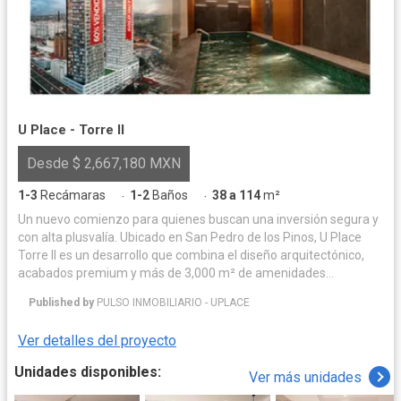
U Place - Torre II
Desde $ 2,667,180 MXN
1-3
Recámaras
1-2
Baños
38 a 114
m²
·
·
Un nuevo comienzo para quienes buscan una inversión segura y
con alta plusvalía. Ubicado en San Pedro de los Pinos, U Place
Torre II es un desarrollo que combina el diseño arquitectónico,
acabados premium y más de 3,000 m² de amenidades
pensadas para tu bienestar. Con respaldo de Pulso Inmobiliario y
Published by
PULSO INMOBILIARIO - UPLACE
el diseño de ARDITTI + RDT arquitectos, este proyecto redefine
la elegancia urbana con departamentos de 1, 2 y 3 recámaras,
Ver detalles del proyecto
ubicación y vistas privilegiadas. No dejes pasar la PREVENTA de
Two nuevo departamento.
Unidades disponibles:
Ver más unidades