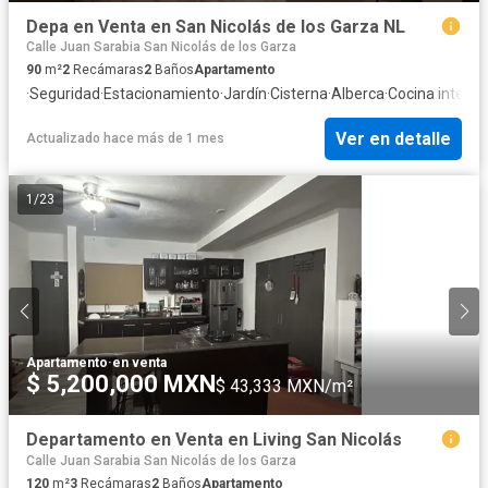
Depa en Venta en San Nicolás de los Garza NL
Calle Juan Sarabia San Nicolás de los Garza
90
m²
2
Recámaras
2
Baños
Apartamento
·
Seguridad
·
Estacionamiento
·
Jardín
·
Cisterna
·
Alberca
·
Cocina integra
Ver en detalle
Actualizado hace más de 1 mes
1
/
23
Apartamento
·
en venta
$ 5,200,000 MXN
$ 43,333 MXN/m²
Departamento en Venta en Living San Nicolás
Calle Juan Sarabia San Nicolás de los Garza
120
m²
3
Recámaras
2
Baños
Apartamento