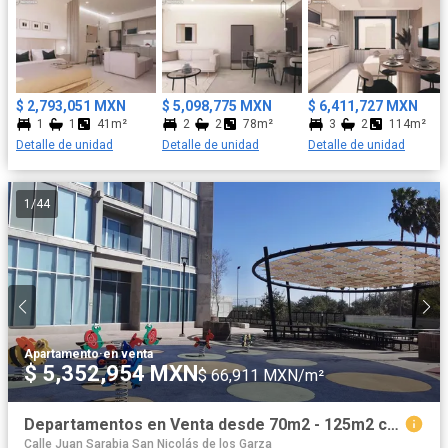
$ 2,793,051 MXN
$ 5,098,775 MXN
$ 6,411,727 MXN
1
1
41m²
2
2
78m²
3
2
114m²
Detalle de unidad
Detalle de unidad
Detalle de unidad
1
/
44
Apartamento
·
en venta
$ 5,352,954 MXN
$ 66,911 MXN/m²
Departamentos en Venta desde 70m2 - 125m2 con 2 cajones de Estacionamiento.
Calle Juan Sarabia San Nicolás de los Garza