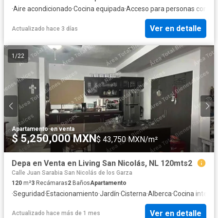
·
Aire acondicionado
·
Cocina equipada
·
Acceso para personas con di
Ver en detalle
Actualizado hace 3 días
1
/
22
Apartamento
·
en venta
$ 5,250,000 MXN
$ 43,750 MXN/m²
Depa en Venta en Living San Nicolás, NL 120mts2
Calle Juan Sarabia San Nicolás de los Garza
120
m²
3
Recámaras
2
Baños
Apartamento
·
Seguridad
·
Estacionamiento
·
Jardín
·
Cisterna
·
Alberca
·
Cocina integra
Ver en detalle
Actualizado hace más de 1 mes