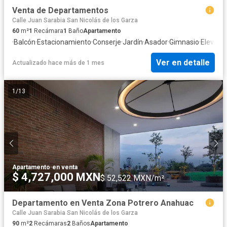
Venta de Departamentos
Calle Juan Sarabia San Nicolás de los Garza
60
m²
1
Recámara
1
Baño
Apartamento
·
Balcón
·
Estacionamiento
·
Conserje
·
Jardín
·
Asador
·
Gimnasio
·
Elevado
Ver en detalle
Actualizado hace más de 1 mes
1
/
13
Apartamento
·
en venta
$ 4,727,000 MXN
$ 52,522 MXN/m²
Departamento en Venta Zona Potrero Anahuac
Calle Juan Sarabia San Nicolás de los Garza
90
m²
2
Recámaras
2
Baños
Apartamento