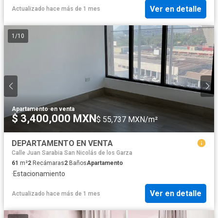
Ver en detalle
Actualizado hace más de 1 mes
1
/
10
Apartamento
·
en venta
$ 3,400,000 MXN
$ 55,737 MXN/m²
DEPARTAMENTO EN VENTA
Calle Juan Sarabia San Nicolás de los Garza
61
m²
2
Recámaras
2
Baños
Apartamento
·
Estacionamiento
Ver en detalle
Actualizado hace más de 1 mes