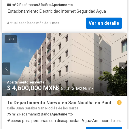
80
m²
2
Recámaras
2
Baños
Apartamento
·
Estacionamiento
·
Electricidad
·
Internet
·
Seguridad
·
Agua
Ver en detalle
Actualizado hace más de 1 mes
1
/
37
Apartamento
·
en venta
$ 4,600,000 MXN
$ 61,333 MXN/m²
Tu Departamento Nuevo en San Nicolás en Punto Principal
Calle Juan Sarabia San Nicolás de los Garza
75
m²
2
Recámaras
2
Baños
Apartamento
·
Acceso para personas con discapacidad
·
Agua
·
Aire acondicionado
·