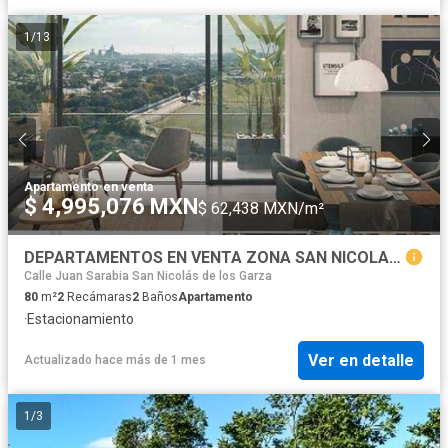
1
/
13
Apartamento
·
en venta
$ 4,995,076 MXN
$ 62,438 MXN/m²
DEPARTAMENTOS EN VENTA ZONA SAN NICOLAS DE LOS GARZA, N.L.
Calle Juan Sarabia San Nicolás de los Garza
80
m²
2
Recámaras
2
Baños
Apartamento
·
Estacionamiento
Ver en detalle
Actualizado hace más de 1 mes
1
/
3