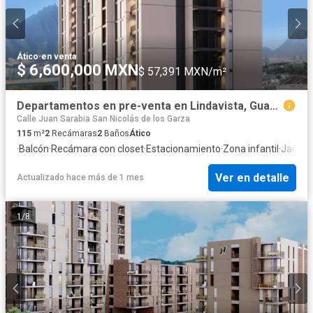
Ático
·
en venta
$ 6,600,000 MXN
$ 57,391 MXN/m²
Departamentos en pre-venta en Lindavista, Guadalupe, Nuevo León. (PTorres)
Calle Juan Sarabia San Nicolás de los Garza
115
m²
2
Recámaras
2
Baños
Ático
·
Balcón
·
Recámara con closet
·
Estacionamiento
·
Zona infantil
·
Jardín
·
Ver en detalle
Actualizado hace más de 1 mes
1
/
8