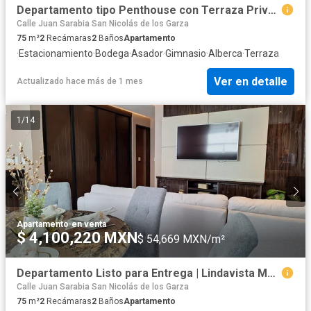
Departamento tipo Penthouse con Terraza Privada | Lindavista
Calle Juan Sarabia San Nicolás de los Garza
75
m²
2
Recámaras
2
Baños
Apartamento
·
Estacionamiento
·
Bodega
·
Asador
·
Gimnasio
·
Alberca
·
Terraza
Ver en detalle
Actualizado hace más de 1 mes
1
/
14
Apartamento
·
en venta
$ 4,100,220 MXN
$ 54,669 MXN/m²
Departamento Listo para Entrega | Lindavista MTY
Calle Juan Sarabia San Nicolás de los Garza
75
m²
2
Recámaras
2
Baños
Apartamento