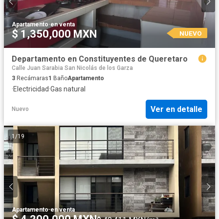
Apartamento
·
en venta
$ 1,350,000 MXN
NUEVO
Departamento en Constituyentes de Queretaro
Calle Juan Sarabia San Nicolás de los Garza
3
Recámaras
1
Baño
Apartamento
·
Electricidad
·
Gas natural
Ver en detalle
Nuevo
1
/
19
Apartamento
·
en venta