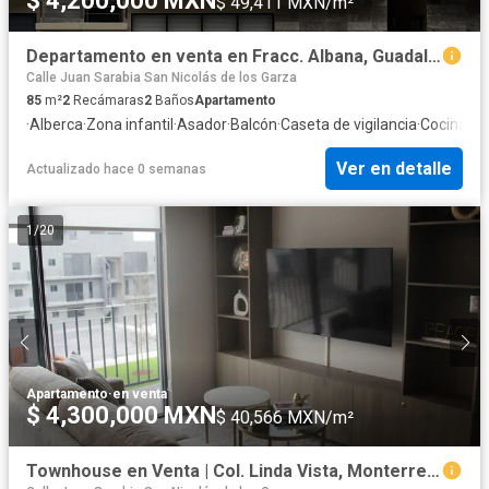
$ 4,200,000 MXN
$ 49,411 MXN/m²
Departamento en venta en Fracc. Albana, Guadalupe
Calle Juan Sarabia San Nicolás de los Garza
85
m²
2
Recámaras
2
Baños
Apartamento
·
Alberca
·
Zona infantil
·
Asador
·
Balcón
·
Caseta de vigilancia
·
Cocina eq
Ver en detalle
Actualizado hace 0 semanas
1
/
20
Apartamento
·
en venta
$ 4,300,000 MXN
$ 40,566 MXN/m²
Townhouse en Venta | Col. Linda Vista, Monterrey, N