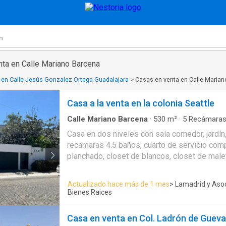
nta en Calle Mariano Barcena
 en Calle Jesús Gonzalez Ortega Guadalajara
>
Casas en venta en Calle Maria
Casa a la venta en la colonia Seattle
Calle Mariano Barcena
·
530
m²
·
5
Recámara
Estacionamiento
·
Bodega
·
Jardín
·
Alberca
·
Te
Casa en dos niveles con sala comedor, jardín, terraza, alberca, 5
recamaras 4.5 baños, cuarto de servicio comp
planchado, closet de blancos, closet de malet
cuarto de tiliches, lugar para guardar pedador
despensa. Cochera para 4 autos. EasyBroker
Actualizado hace más de 1 mes
> Lamadrid y Aso
Bienes Raices
Casa en venta en Col. Ladrón de Gueva