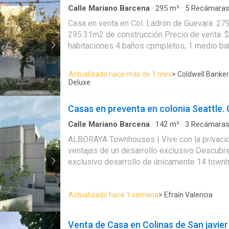
Calle Mariano Barcena
·
295
m²
·
5
Recámara
Recámara con closet
·
Cuarto de servicio
Casa en venta en Col. Ladrón de Guevara. 279.50m2 de terreno
295.31m2 de construcción Precio de venta: $12,000,000.00 5
habitaciones 4 baños cpmpletos, 1 medio baño Área de sala
Comedor Cocina Cuarto de servicio Jardín trasero de 100m2 Cochera
para 1 auto
Actualizado hace más de 1 mes
> Coldwell Banker
Deluxe
Casas en preventa en colonia Seattle.
Calle Mariano Barcena
·
142
m²
·
3
Recámara
Alberca
·
Balcón
·
Bodega
·
Caseta de vigilancia
ALBORAYA Townhouses | Vive con la privacid
·
Cuarto de Limpieza
·
Cuarto de servicio
·
Electr
ventajas de un desarrollo exclusivo Descubre ALBORAYA, un
Estacionamiento
·
Internet
·
Recámara con clos
Vista panorámica
·
Zonas verdes
exclusivo desarrollo de únicamente 14 town
quienes buscan amplitud, privacidad, segurid
privilegiada en Zapopan. Ubicado en Lago Camécuaro 44, En la
Actualizado hace 1 semana
> Efraín Valencia
confluencia de la Col. Lagos del Country y la 
pasos de Av. San Jorge, ALBORAYA te permite
excelente conectividad y tener todo lo que 
Venta de Casa en Colinas de San javier