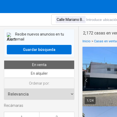
2,172 casas en ve
Recibe nuevos anuncios en tu
email
Inicio
>
Casas en venta
Guardar búsqueda
En venta
En alquiler
Ordenar por:
1
/
24
Recámaras