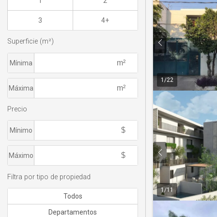
1
2
3
4+
Superficie (m²)
Mínima
1
/
22
Máxima
Precio
Mínimo
Máximo
Filtra por tipo de propiedad
1
/
11
Todos
Departamentos