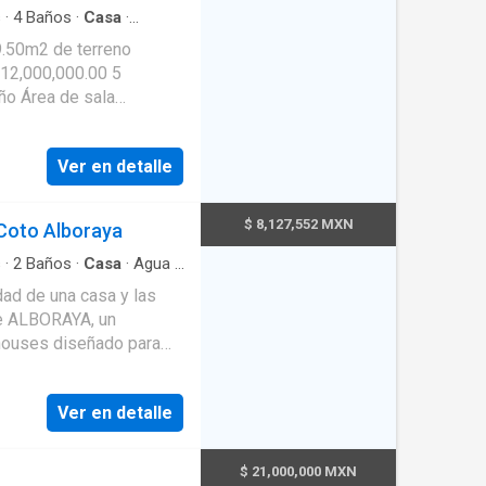
s
·
4
Baños
·
Casa
·
Ver en detalle
$ 8,127,552 MXN
 Coto Alboraya
s
·
2
Baños
·
Casa
·
Agua
·
·
Cisterna
·
Cocina integral
ad de una casa y las
icidad
·
Elevador
·
et
·
Televisión por cable
·
houses diseñado para
ad y una ubicación
Ver en detalle
colonia Seattle, a unos
 disfrutar de una
necesitas a menos de 10
$ 21,000,000 MXN