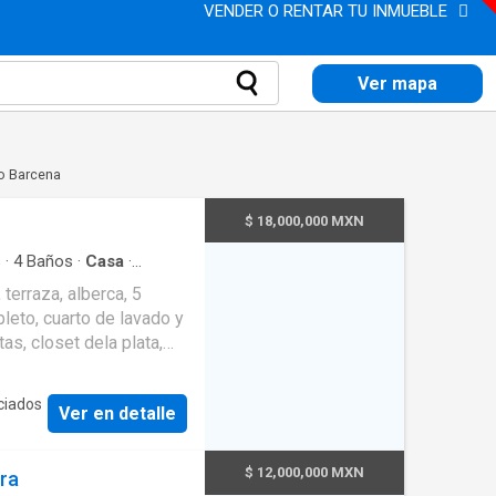
VENDER O RENTAR TU INMUEBLE
Ver mapa
no Barcena
$ 18,000,000 MXN
s
·
4
Baños
·
Casa
·
rraza
leto, cuarto de lavado y
as, closet dela plata,
a e insumos jardín y
 ID: EB-SR1178
ciados
Ver en detalle
$ 12,000,000 MXN
ra