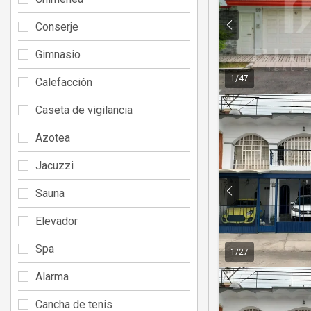
Conserje
Gimnasio
1
/
47
Calefacción
Caseta de vigilancia
Azotea
Jacuzzi
Sauna
Elevador
Spa
1
/
27
Alarma
Cancha de tenis