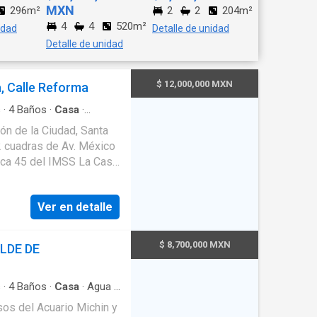
MXN
296m²
2
2
204m²
4
4
520m²
idad
Detalle de unidad
Detalle de unidad
$ 12,000,000 MXN
, Calle Reforma
s
·
4
Baños
·
Casa
·
·
Bodega
·
Cocina integral
ón de la Ciudad, Santa
acionamiento
·
Terraza
·
 2 cuadras de Av. México
5 del IMSS La Casa
so habitacional, clínica,
e renta etc.. distribuida
Ver en detalle
tio de servicio, bodega,
terraza techada y
$ 8,700,000 MXN
LDE DE
os y jardín. 2do
arto de
s
·
4
Baños
·
Casa
·
Agua
·
gral
·
Electricidad
·
s del Acuario Michin y
oset
·
Terraza