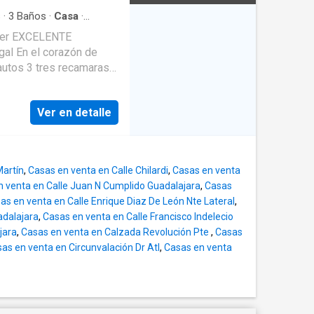
ila Camacho, Línea 3 del
tes, bancos, farmacias,
s
·
3
Baños
·
Casa
·
cina integral
·
Cuarto de
NTE
 independiente,
comodidad de vivir
 desarrollo
vigilancia. Doble filtro
Ver en detalle
ido Venta $21’000,000
lectrificado. Sistema de
n arbolado. Las
 funcionales que
Martín
,
Casas en venta en Calle Chilardi
,
Casas en venta
ación. Cocina integral.
n venta en Calle Juan N Cumplido Guadalajara
,
Casas
atio o terraza,
as en venta en Calle Enrique Diaz De León Nte Lateral
,
 unidades incluyen
adalajara
,
Casas en venta en Calle Francisco Indelecio
ies
jara
,
Casas en venta en Calzada Revolución Pte
,
Casas
ta 175.00 m²,
as en venta en Circunvalación Dr Atl
,
Casas en venta
ra adaptarse a
con mayor demanda de
ale la pena conocer.