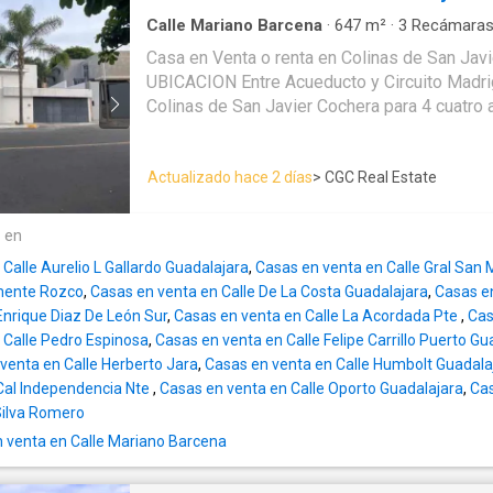
minutos caminando: Plaza Patria, Walmart Áv
Tren Ligero, Parque Ávila Camacho, restauran
Calle Mariano Barcena
·
647
m²
·
3
Recámara
Estacionamiento
·
Jardín
·
Cisterna
·
Terraza
·
Co
escuelas, gimnasios y mucho más. Cada townhouse combina lo
Casa en Venta o renta en Colinas de San Javier EXCELE
servicio
mejor de una casa y un departamento: acceso
UBICACION Entre Acueducto y Circuito Madrigal En el corazón de
espacios distribuidos en varios niveles y la 
Colinas de San Javier Cochera para 4 cuatro autos 3 tres recamaras
dentro de un desarrollo con amenidades y seguridad. El
con su baño Baño de visita Sala y comedor Cocina Chimenea
ofrece: Solo 14 residencias. 2 cajones de estacionamiento por
aparente Terraza Muy amplio y bello jardín Cuarto de servicio con
unidad en sótano. Elevador central. Caseta de 
Actualizado hace 2 días
> CGC Real Estate
baño Espacio de lavado y tend
de acceso peatonal. Muro perimetral. Cerco e
cámaras CCTV. Alberca. Áreas verdes y jardín co
e en
residencias cuentan con espacios amplios y
incluyen: 3 recámaras. Recámara principal con baño completo y walk-
Calle Aurelio L Gallardo Guadalajara
,
Casas en venta en Calle Gral San 
in closet. Sala y comedor con excelente ilumin
emente Rozco
,
Casas en venta en Calle De La Costa Guadalajara
,
Casas e
2.5 baños (según modelo). Cuarto de lavado. P
Enrique Diaz De León Sur
,
Casas en venta en Calle La Acordada Pte
,
Cas
dependiendo del tipo de residencia. Algunas
 Calle Pedro Espinosa
,
Casas en venta en Calle Felipe Carrillo Puerto Gu
cuarto de servicio con baño completo y balcón. Con superfic
venta en Calle Herberto Jara
,
Casas en venta en Calle Humbolt Guadala
privativas aproximadas desde 141.60 m² has
 Cal Independencia Nte
,
Casas en venta en Calle Oporto Guadalajara
,
Cas
ALBORAYA ofrece distintas distribuciones pa
Silva Romero
diferentes estilos de vida. Si buscas un hogar moderno, seguro, con
 venta en Calle Mariano Barcena
excelente plusvalía y en una de las zonas 
Zapopan, ALBORAYA es una oportunidad que v