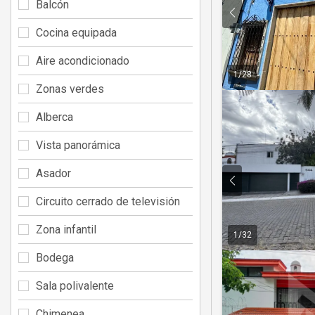
Balcón
Cocina equipada
Aire acondicionado
1
/
28
Zonas verdes
Alberca
Vista panorámica
Asador
Circuito cerrado de televisión
Zona infantil
1
/
32
Bodega
Sala polivalente
Chimenea