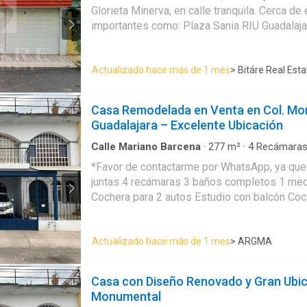
mismo nivel encontraras una terraza, area te
Glorieta Minerva, en calle tranquila. Cerca de escuelas y puntos
panorámicas hacia el centro histórico, brinda
importantes como: Plaza Sania RIU Guadalajara Midtown Consulado
para contemplar la ciudad. Coronada con una 
Americano etc. Planta baja: -Cochera para 3 autos chicos -Amplia sala
aporta luz y diseño.
-Ante comedor -Comedor -Cocina Integral -1
Actualizado hace más de 1 mes
> Bitáre Real Esta
amplia -Jardín -Cuarto de servicio con baño completo Planta alta: -
Sala de TV -Estudio/Recámara -2 recámaras
completo cada una -Recámara principal con b
Casa Remodelada en Venta en Col. Mo
vestidor y jacuzzi Casa en venta en Arcos Sur , Guadalajara , Jalisco.
Guadalajara – Excelente Ubicación
PRECIO Y DISPONIBILIDAD SUJETOS A CA
AVISO. EasyBroker ID: EB-UI3858
Calle Mariano Barcena
·
277
m²
·
4
Recámara
Balcón
·
Cocina equipada
·
Cocina integral
·
Cuar
*Favor de contactarme por WhatsApp, ya que
de servicio
·
Electricidad
·
Estacionamiento
·
Gas
juntas 4 recámaras 3 baños completos 1 medio baño 3 plantas
Recámara con closet
Cochera para 2 autos Estudio con balcón Coc
lavado Sala Comedor Área de lavado Construcción: 277 m2 Terreno:
135 m2 Se vende casa con una ubicación inmejorable,
Actualizado hace más de 1 mes
> ARGMA
completamente remodelada hace 2 años, cerc
vías de acceso, servicios y medios de trans
encuentra en una zona estratégica, a pocos m
Casa con Diseño Renovado y Gran Ubic
Toros Nuevo Progreso, el Parque Belisario D
Monumental
Jalisco y el Centro Médico Nacional de Occ