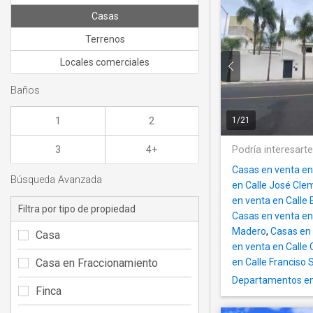
Casas
Terrenos
Locales comerciales
Baños
1
2
1
/
21
3
4+
Podría interesart
Casas en venta en 
Búsqueda Avanzada
en Calle José Cl
en venta en Calle 
Filtra por tipo de propiedad
Casas en venta en
Madero
,
Casas en 
Casa
en venta en Calle
Casa en Fraccionamiento
en Calle Franciso 
Departamentos en
Finca