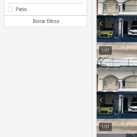
Patio
Borrar filtros
1
/
27
1
/
27