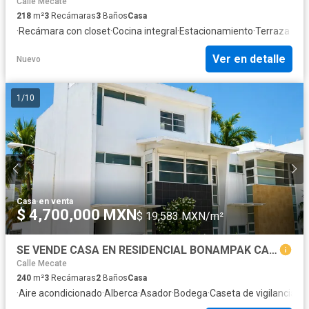
Calle Mecate
218
m²
3
Recámaras
3
Baños
Casa
·
Recámara con closet
·
Cocina integral
·
Estacionamiento
·
Terraza
Ver en detalle
Nuevo
1
/
10
Casa
·
en venta
$ 4,700,000 MXN
$ 19,583 MXN/m²
SE VENDE CASA EN RESIDENCIAL BONAMPAK CANCUN
Calle Mecate
240
m²
3
Recámaras
2
Baños
Casa
·
Aire acondicionado
·
Alberca
·
Asador
·
Bodega
·
Caseta de vigilancia
·
Ci