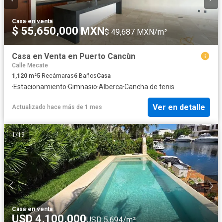
Casa
·
en venta
$ 55,650,000 MXN
$ 49,687 MXN/m²
Casa en Venta en Puerto Cancùn
Calle Mecate
1,120
m²
5
Recámaras
6
Baños
Casa
·
Estacionamiento
·
Gimnasio
·
Alberca
·
Cancha de tenis
Ver en detalle
Actualizado hace más de 1 mes
1
/
19
Casa
·
en venta
USD 4,100,000
USD 5,694/m²