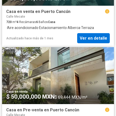
Casa en venta en Puerto Cancún
Calle Mecate
720
m²
4
Recámaras
6
Baños
Casa
·
Aire acondicionado
·
Estacionamiento
·
Alberca
·
Terraza
Ver en detalle
Actualizado hace más de 1 mes
1
/
15
Casa
·
en venta
$ 50,000,000 MXN
$ 69,444 MXN/m²
Casa en Pre-venta en Puerto Cancùn
Calle Mecate