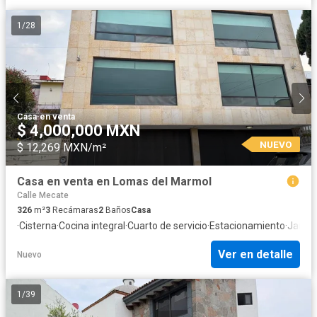
1
/
28
Casa
·
en venta
$ 4,000,000 MXN
NUEVO
$ 12,269 MXN/m²
Casa en venta en Lomas del Marmol
Calle Mecate
326
m²
3
Recámaras
2
Baños
Casa
·
Cisterna
·
Cocina integral
·
Cuarto de servicio
·
Estacionamiento
·
Jardín
Ver en detalle
Nuevo
1
/
39