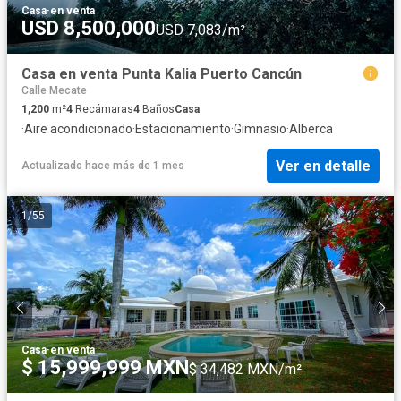
Casa
·
en venta
USD 8,500,000
USD 7,083/m²
Casa en venta Punta Kalia Puerto Cancún
Calle Mecate
1,200
m²
4
Recámaras
4
Baños
Casa
·
Aire acondicionado
·
Estacionamiento
·
Gimnasio
·
Alberca
Ver en detalle
Actualizado hace más de 1 mes
1
/
55
Casa
·
en venta
$ 15,999,999 MXN
$ 34,482 MXN/m²