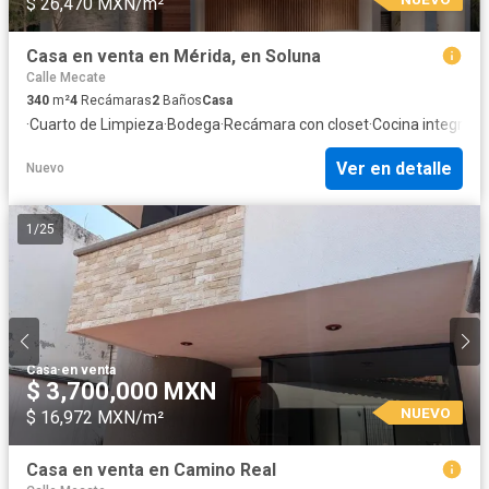
$ 26,470 MXN/m²
Casa en venta en Mérida, en Soluna
Calle Mecate
340
m²
4
Recámaras
2
Baños
Casa
·
Cuarto de Limpieza
·
Bodega
·
Recámara con closet
·
Cocina integral
·
A
Ver en detalle
Nuevo
1
/
25
Casa
·
en venta
$ 3,700,000 MXN
NUEVO
$ 16,972 MXN/m²
Casa en venta en Camino Real