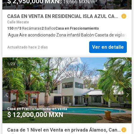
$ 2,950,000 MXN
$ 19,666 MXN/m²
CASA EN VENTA EN RESIDENCIAL ISLA AZUL CANCUN
Calle Mecate
150
m²
3
Recámaras
2
Baños
Casa en Fraccionamiento
·
Agua
·
Aire acondicionado
·
Zona infantil
·
Balcón
·
Caseta de vigilancia
·
Ver en detalle
Actualizado hace 2 días
1
/
23
Casa en Fraccionamiento
·
en venta
$ 12,000,000 MXN
Casa de 1 Nivel en Venta en privada Álamos, Cancún