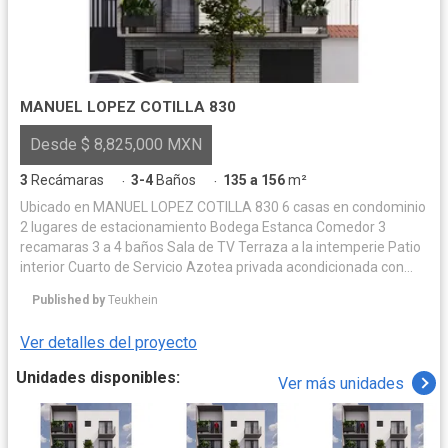
MANUEL LOPEZ COTILLA 830
Desde $ 8,825,000 MXN
3
Recámaras
3-4
Baños
135 a 156
m²
·
·
Ubicado en MANUEL LOPEZ COTILLA 830 6 casas en condominio
2 lugares de estacionamiento Bodega Estanca Comedor 3
recamaras 3 a 4 baños Sala de TV Terraza a la intemperie Patio
interior Cuarto de Servicio Azotea privada acondicionada con
acabados.
Published by
Teukhein
Ver detalles del proyecto
Unidades disponibles:
Ver más unidades