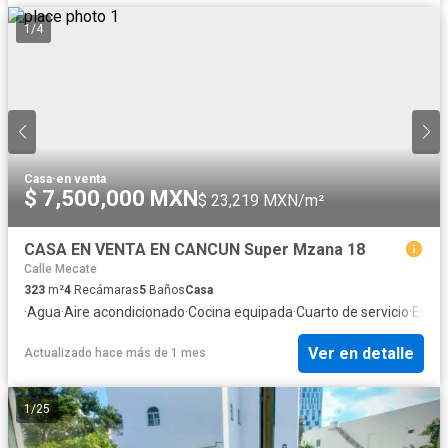
1
/
4
Casa
·
en venta
$ 7,500,000 MXN
$ 23,219 MXN/m²
CASA EN VENTA EN CANCUN Super Mzana 18
Calle Mecate
323
m²
4
Recámaras
5
Baños
Casa
·
Agua
·
Aire acondicionado
·
Cocina equipada
·
Cuarto de servicio
·
Elect
Ver en detalle
Actualizado hace más de 1 mes
1
/
25