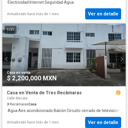
·
Electricidad
·
Internet
·
Seguridad
·
Agua
Ver en detalle
Actualizado hace más de 1 mes
1
/
21
Casa
·
en venta
$ 2,200,000 MXN
Casa en Venta de Tres Recàmaras
Calle Mecate
3
Recámaras
Casa
·
Agua
·
Aire acondicionado
·
Balcón
·
Circuito cerrado de televisión
·
Cist
Ver en detalle
Actualizado hace más de 1 mes