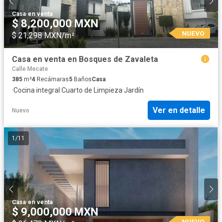
Casa
·
en venta
$ 8,200,000 MXN
NUEVO
$ 21,298 MXN/m²
Casa en venta en Bosques de Zavaleta
Calle Mecate
385
m²
4
Recámaras
5
Baños
Casa
·
Cocina integral
·
Cuarto de Limpieza
·
Jardín
Ver en detalle
Nuevo
1
/
11
Casa
·
en venta
$ 9,000,000 MXN
NUEVO