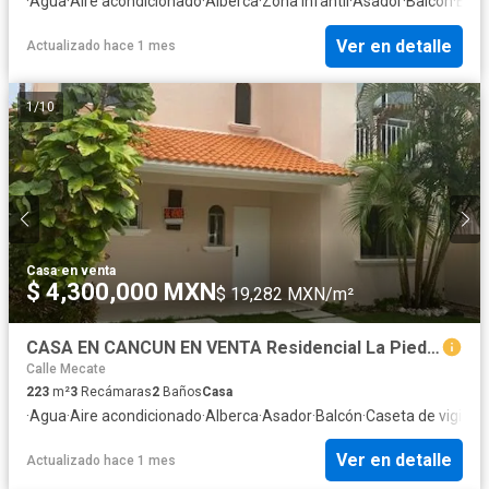
·
Agua
·
Aire acondicionado
·
Alberca
·
Zona infantil
·
Asador
·
Balcón
·
Bod
Ver en detalle
Actualizado hace 1 mes
1
/
10
Casa
·
en venta
$ 4,300,000 MXN
$ 19,282 MXN/m²
CASA EN CANCUN EN VENTA Residencial La Piedra II
Calle Mecate
223
m²
3
Recámaras
2
Baños
Casa
·
Agua
·
Aire acondicionado
·
Alberca
·
Asador
·
Balcón
·
Caseta de vigilanc
Ver en detalle
Actualizado hace 1 mes