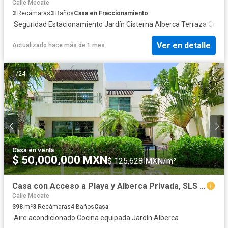
Calle Mecate
3
Recámaras
3
Baños
Casa en Fraccionamiento
·
Seguridad
·
Estacionamiento
·
Jardín
·
Cisterna
·
Alberca
·
Terraza
·
Cocina
Ver en detalle
Actualizado hace más de 1 mes
1
/
24
Casa
·
en venta
$ 50,000,000 MXN
$ 125,628 MXN/m²
Casa con Acceso a Playa y Alberca Privada, SLS Residences
Calle Mecate
398
m²
3
Recámaras
4
Baños
Casa
·
Aire acondicionado
·
Cocina equipada
·
Jardín
·
Alberca