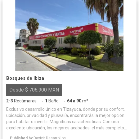
Bosques de Ibiza
Desde $ 706,900 MXN
2-3
Recámaras
1
Baño
64 a 90
m²
·
·
Exclusivo desarrollo único en Tizayuca, donde por su confort,
ubicación, privacidad y plusvalía, encontrarás la mejor opción
para habitar o invertir. Magníficas características. Con una
excelente ubicación, los mejores acabados, el más completo
equipamiento urbano y sus espacios flexibles, Bosques de Ibiza
Published by
Davivir Desarrollos