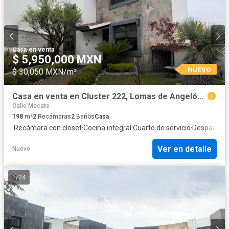
Casa
·
en venta
$ 5,950,000 MXN
NUEVO
$ 30,050 MXN/m²
Casa en venta en Cluster 222, Lomas de Angelópolis
Calle Mecate
198
m²
2
Recámaras
2
Baños
Casa
·
Recámara con closet
·
Cocina integral
·
Cuarto de servicio
·
Despacho
·
Ver en detalle
Nuevo
1
/
24