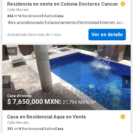
Residencia en venta en Colonia Doctores Cancun
Calle Mecate
464
m²
4
Recámaras
5
Baños
Casa
·
Aire acondicionado
·
Estacionamiento
·
Electricidad
·
Internet
·
Jacuzzi
Ver en detalle
Actualizado hace más de 1 mes
1
/
15
Casa
·
en venta
$ 7,650,000 MXN
$ 21,794 MXN/m²
Casa en Residencial Aqua en Venta
Calle Mecate
351
m²
4
Recámaras
4
Baños
Casa