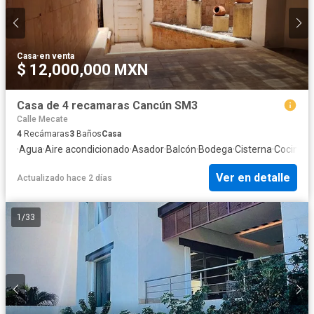
Casa
·
en venta
$ 12,000,000 MXN
Casa de 4 recamaras Cancún SM3
Calle Mecate
4
Recámaras
3
Baños
Casa
·
Agua
·
Aire acondicionado
·
Asador
·
Balcón
·
Bodega
·
Cisterna
·
Cocina in
Ver en detalle
Actualizado hace 2 días
1
/
33