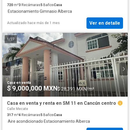
720
m²
3
Recámaras
5
Baños
Casa
·
Estacionamiento
·
Gimnasio
·
Alberca
Ver en detalle
Actualizado hace más de 1 mes
1
/
27
Casa
·
en venta
$ 9,000,000 MXN
$ 28,391 MXN/m²
Casa en venta y renta en SM 11 en Cancún centro
Calle Mecate
317
m²
4
Recámaras
5
Baños
Casa
·
Aire acondicionado
·
Estacionamiento
·
Alberca