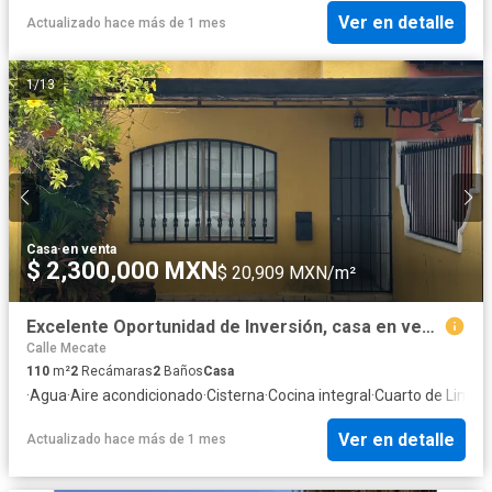
Ver en detalle
Actualizado hace más de 1 mes
1
/
13
Casa
·
en venta
$ 2,300,000 MXN
$ 20,909 MXN/m²
Excelente Oportunidad de Inversión, casa en venta.
Calle Mecate
110
m²
2
Recámaras
2
Baños
Casa
·
Agua
·
Aire acondicionado
·
Cisterna
·
Cocina integral
·
Cuarto de Limpi
Ver en detalle
Actualizado hace más de 1 mes