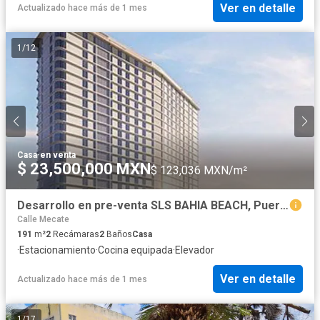
Ver en detalle
Actualizado hace más de 1 mes
1
/
12
Casa
·
en venta
$ 23,500,000 MXN
$ 123,036 MXN/m²
Desarrollo en pre-venta SLS BAHIA BEACH, Puerto Cancún
Calle Mecate
191
m²
2
Recámaras
2
Baños
Casa
·
Estacionamiento
·
Cocina equipada
·
Elevador
Ver en detalle
Actualizado hace más de 1 mes
1
/
17