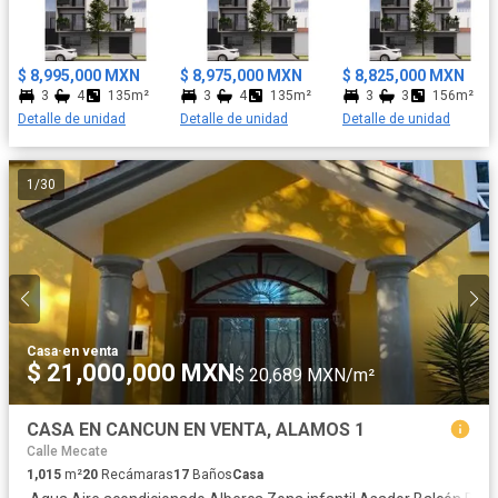
$ 8,995,000 MXN
$ 8,975,000 MXN
$ 8,825,000 MXN
3
4
135m²
3
4
135m²
3
3
156m²
Detalle de unidad
Detalle de unidad
Detalle de unidad
1
/
30
Casa
·
en venta
$ 21,000,000 MXN
$ 20,689 MXN/m²
CASA EN CANCUN EN VENTA, ALAMOS 1
Calle Mecate
1,015
m²
20
Recámaras
17
Baños
Casa