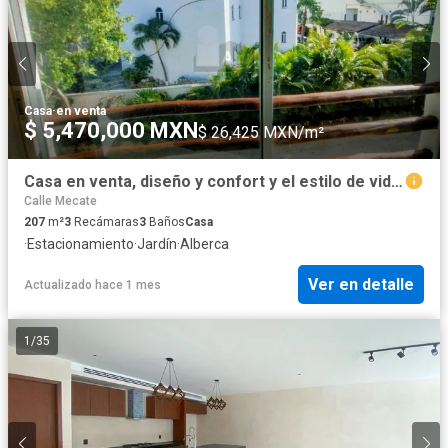
Casa
·
en venta
$ 5,470,000 MXN
$ 26,425 MXN/m²
Casa en venta, diseño y confort y el estilo de vida familiar, 3 recámaras, 2.5 baños, sala, cocina.
Calle Mecate
207
m²
3
Recámaras
3
Baños
Casa
·
Estacionamiento
·
Jardín
·
Alberca
Ver en detalle
Actualizado hace 1 mes
1
/
35