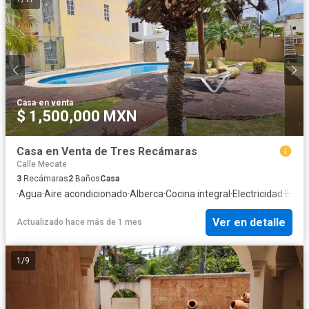
Casa
·
en venta
$ 1,500,000 MXN
Casa en Venta de Tres Recámaras
Calle Mecate
3
Recámaras
2
Baños
Casa
·
Agua
·
Aire acondicionado
·
Alberca
·
Cocina integral
·
Electricidad
·
Esta
Ver en detalle
Actualizado hace más de 1 mes
1
/
9