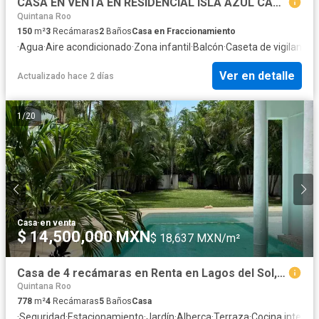
CASA EN VENTA EN RESIDENCIAL ISLA AZUL CANCUN
Quintana Roo
150
m²
3
Recámaras
2
Baños
Casa en Fraccionamiento
·
Agua
·
Aire acondicionado
·
Zona infantil
·
Balcón
·
Caseta de vigilancia
·
Ver en detalle
Actualizado hace 2 días
1
/
20
Casa
·
en venta
$ 14,500,000 MXN
$ 18,637 MXN/m²
Casa de 4 recámaras en Renta en Lagos del Sol, Cancún
Quintana Roo
778
m²
4
Recámaras
5
Baños
Casa
·
Seguridad
·
Estacionamiento
·
Jardín
·
Alberca
·
Terraza
·
Cocina integral