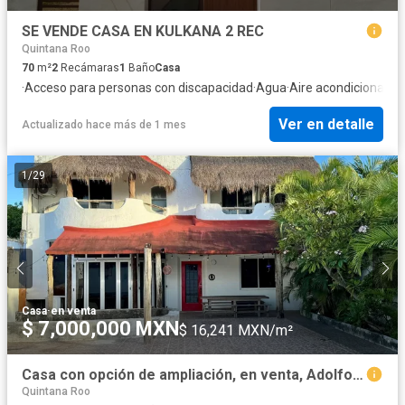
SE VENDE CASA EN KULKANA 2 REC
Quintana Roo
70
m²
2
Recámaras
1
Baño
Casa
·
Acceso para personas con discapacidad
·
Agua
·
Aire acondicionado
·
Ver en detalle
Actualizado hace más de 1 mes
1
/
29
Casa
·
en venta
$ 7,000,000 MXN
$ 16,241 MXN/m²
Casa con opción de ampliación, en venta, Adolfo Lopez Mateos, Cozumel
Quintana Roo