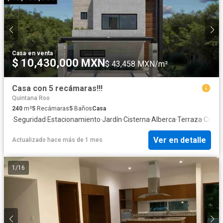
Casa
·
en venta
$ 10,430,000 MXN
$ 43,458 MXN/m²
Casa con 5 recámaras!!!
Quintana Roo
240
m²
5
Recámaras
5
Baños
Casa
·
Seguridad
·
Estacionamiento
·
Jardín
·
Cisterna
·
Alberca
·
Terraza
·
Cocina
Ver en detalle
Actualizado hace más de 1 mes
1
/
16