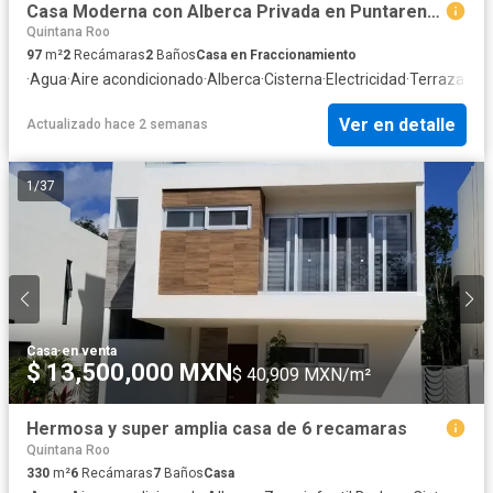
Casa Moderna con Alberca Privada en Puntarena, Puerto Morelos
Quintana Roo
97
m²
2
Recámaras
2
Baños
Casa en Fraccionamiento
·
Agua
·
Aire acondicionado
·
Alberca
·
Cisterna
·
Electricidad
·
Terraza
Ver en detalle
Actualizado hace 2 semanas
1
/
37
Casa
·
en venta
$ 13,500,000 MXN
$ 40,909 MXN/m²
Hermosa y super amplia casa de 6 recamaras
Quintana Roo
330
m²
6
Recámaras
7
Baños
Casa