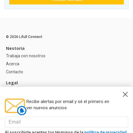
© 2026 Lifull Connect
Nestoria
Trabaja con nosotros
Acerca
Contacto
Legal
Aviso legal
Política de Privacidad
Recibe alertas por email y sé el primero en
Política de Cookies
ver nuevos anuncios
Ayuda
Preguntas
Al suscribirte aceptas los términos de la
política de privacidad
Nuestros Partners