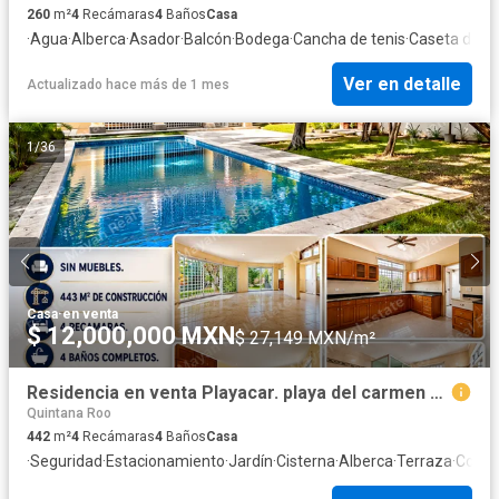
260
m²
4
Recámaras
4
Baños
Casa
·
Agua
·
Alberca
·
Asador
·
Balcón
·
Bodega
·
Cancha de tenis
·
Caseta de vi
Ver en detalle
Actualizado hace más de 1 mes
1
/
36
Casa
·
en venta
$ 12,000,000 MXN
$ 27,149 MXN/m²
Residencia en venta Playacar. playa del carmen Quintana Roo
Quintana Roo
442
m²
4
Recámaras
4
Baños
Casa
·
Seguridad
·
Estacionamiento
·
Jardín
·
Cisterna
·
Alberca
·
Terraza
·
Cocina