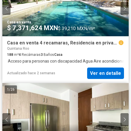
Casa
·
en venta
$ 7,371,624 MXN
$ 39,210 MXN/m²
Casa en venta 4 recamaras, Residencia en privada, Playa del Carmen, Gran terreno, Casa familiar.
Quintana Roo
188
m²
4
Recámaras
3
Baños
Casa
·
Acceso para personas con discapacidad
·
Agua
·
Aire acondicionado
·
Ver en detalle
Actualizado hace 2 semanas
1
/
26