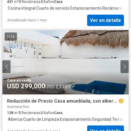
431
m²
3
Recámaras
3
Baños
Casa
·
Cocina integral
·
Cuarto de servicio
·
Estacionamiento
·
Recámara con c
Ver en detalle
Actualizado hace 1 mes
1
/
16
Casa
·
en venta
USD 299,000
USD 2,335/m²
Reducción de Precio Casa amueblada, con alberca privada en venta, Zona Hotelera sur, Cozumel
Quintana Roo
128
m²
2
Recámaras
2
Baños
Casa
·
Alberca
·
Cuarto de Limpieza
·
Estacionamiento
·
Seguridad
·
Terraza