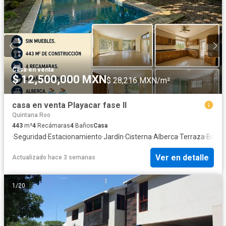
Casa
·
en venta
$ 12,500,000 MXN
$ 28,216 MXN/m²
casa en venta Playacar fase II
Quintana Roo
443
m²
4
Recámaras
4
Baños
Casa
·
Seguridad
·
Estacionamiento
·
Jardín
·
Cisterna
·
Alberca
·
Terraza
·
Balcó
Ver en detalle
Actualizado hace 3 semanas
1
/
20