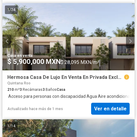
1
/
24
Casa
·
en venta
$ 5,900,000 MXN
$ 28,095 MXN/m²
Hermosa Casa De Lujo En Venta En Privada Exclusiva – Nubba Residencia
Quintana Roo
210
m²
3
Recámaras
3
Baños
Casa
·
Acceso para personas con discapacidad
·
Agua
·
Aire acondicionado
·
Ver en detalle
Actualizado hace más de 1 mes
1
/
14