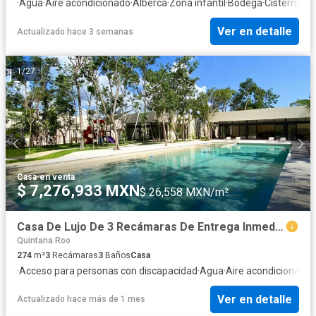
·
Agua
·
Aire acondicionado
·
Alberca
·
Zona infantil
·
Bodega
·
Cisterna
·
Co
Ver en detalle
Actualizado hace 3 semanas
1
/
27
Casa
·
en venta
$ 7,276,933 MXN
$ 26,558 MXN/m²
Casa De Lujo De 3 Recámaras De Entrega Inmediata En Privada Exclusiva – Residencial (Junto A Xcaret)
Quintana Roo
274
m²
3
Recámaras
3
Baños
Casa
·
Acceso para personas con discapacidad
·
Agua
·
Aire acondicionado
·
Ver en detalle
Actualizado hace más de 1 mes