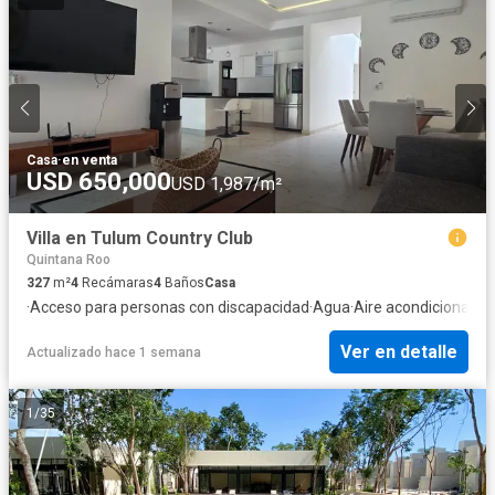
Casa
·
en venta
USD 650,000
USD 1,987/m²
Villa en Tulum Country Club
Quintana Roo
327
m²
4
Recámaras
4
Baños
Casa
·
Acceso para personas con discapacidad
·
Agua
·
Aire acondicionado
·
Ver en detalle
Actualizado hace 1 semana
1
/
35