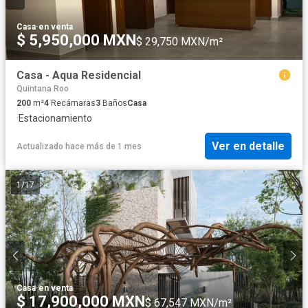
Casa
·
en venta
$ 5,950,000 MXN
$ 29,750 MXN/m²
Casa - Aqua Residencial
Quintana Roo
200
m²
4
Recámaras
3
Baños
Casa
·
Estacionamiento
Ver en detalle
Actualizado hace más de 1 mes
1
/
17
Casa
·
en venta
$ 17,900,000 MXN
$ 67,547 MXN/m²