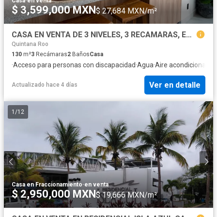
Casa
·
en venta
$ 3,599,000 MXN
$ 27,684 MXN/m²
CASA EN VENTA DE 3 NIVELES, 3 RECAMARAS, EN RESIDENCIAL PRIVADO DE PLAYA DEL CARMEN, ALBERCA, CANCHAS, GIMNASIO
Quintana Roo
130
m²
3
Recámaras
2
Baños
Casa
·
Acceso para personas con discapacidad
·
Agua
·
Aire acondicionado
·
Ver en detalle
Actualizado hace 4 días
1
/
12
Casa en Fraccionamiento
·
en venta
$ 2,950,000 MXN
$ 19,666 MXN/m²