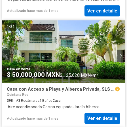
Ver en detalle
Actualizado hace más de 1 mes
1
/
24
Casa
·
en venta
$ 50,000,000 MXN
$ 125,628 MXN/m²
Casa con Acceso a Playa y Alberca Privada, SLS Residences
Quintana Roo
398
m²
3
Recámaras
4
Baños
Casa
·
Aire acondicionado
·
Cocina equipada
·
Jardín
·
Alberca
Ver en detalle
Actualizado hace más de 1 mes