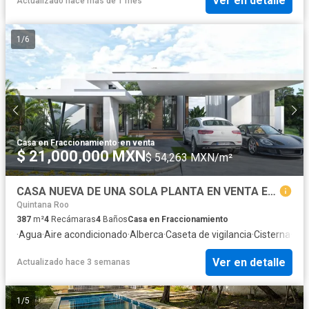
Ver en detalle
Actualizado hace más de 1 mes
1
/
6
Casa en Fraccionamiento
·
en venta
$ 21,000,000 MXN
$ 54,263 MXN/m²
CASA NUEVA DE UNA SOLA PLANTA EN VENTA EN VILLA MAGNA CANCUN
Quintana Roo
387
m²
4
Recámaras
4
Baños
Casa en Fraccionamiento
·
Agua
·
Aire acondicionado
·
Alberca
·
Caseta de vigilancia
·
Cisterna
·
Coc
Ver en detalle
Actualizado hace 3 semanas
1
/
5