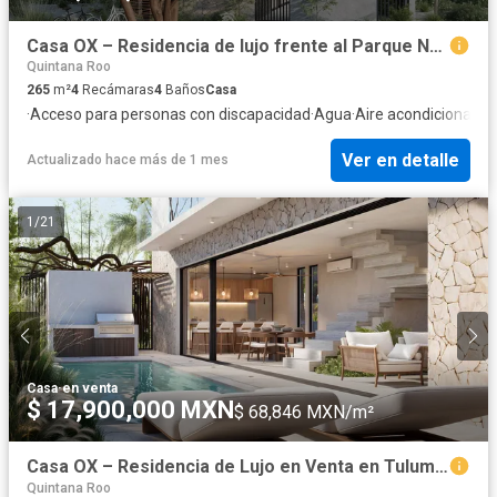
Casa OX – Residencia de lujo frente al Parque Nacional del Jaguar en Tulum | 4 Recámaras | Inversión con plusvalía y renta vacacional
Quintana Roo
265
m²
4
Recámaras
4
Baños
Casa
·
Acceso para personas con discapacidad
·
Agua
·
Aire acondicionado
·
Ver en detalle
Actualizado hace más de 1 mes
1
/
21
Casa
·
en venta
$ 17,900,000 MXN
$ 68,846 MXN/m²
Casa OX – Residencia de Lujo en Venta en Tulum | El Mirador, junto al Parque Nacional del Jaguar Precio preventa: MXN 20,900,000 – Entrega verano 202
Quintana Roo