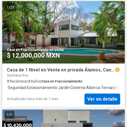
1
/
23
Casa en Fraccionamiento
·
en venta
$ 12,000,000 MXN
Casa de 1 Nivel en Venta en privada Álamos, Cancún
Quintana Roo
3
Recámaras
3
Baños
Casa en Fraccionamiento
·
Seguridad
·
Estacionamiento
·
Jardín
·
Cisterna
·
Alberca
·
Terraza
·
Cocina
Ver en detalle
Actualizado hace más de 1 mes
1
/
7