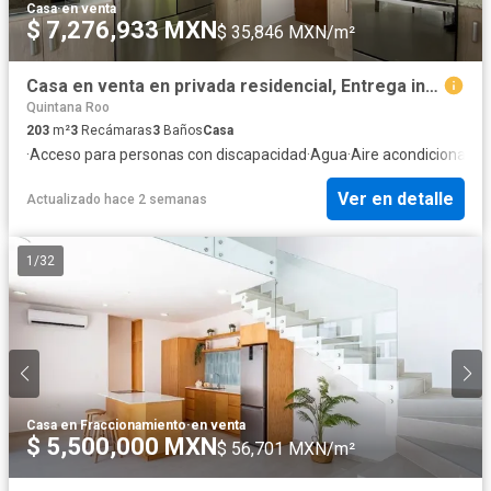
Casa
·
en venta
$ 7,276,933 MXN
$ 35,846 MXN/m²
Casa en venta en privada residencial, Entrega inmediata, Playa del Carmen, Terreno amplio, Seguridad 24/7.
Quintana Roo
203
m²
3
Recámaras
3
Baños
Casa
·
Acceso para personas con discapacidad
·
Agua
·
Aire acondicionado
·
Ver en detalle
Actualizado hace 2 semanas
1
/
32
Casa en Fraccionamiento
·
en venta
$ 5,500,000 MXN
$ 56,701 MXN/m²