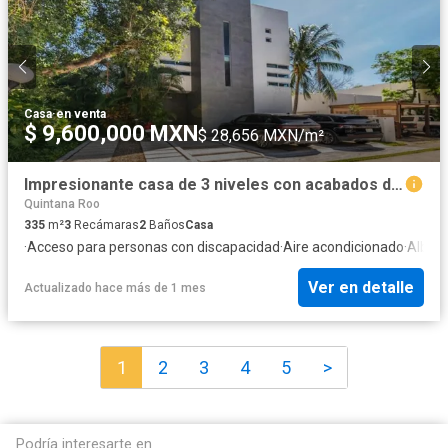
Casa
·
en venta
$ 9,600,000 MXN
$ 28,656 MXN/m²
Impresionante casa de 3 niveles con acabados de lujo y diseño moderno.
Quintana Roo
335
m²
3
Recámaras
2
Baños
Casa
·
Acceso para personas con discapacidad
·
Aire acondicionado
·
Alber
Ver en detalle
Actualizado hace más de 1 mes
1
2
3
4
5
>
Podría interesarte en