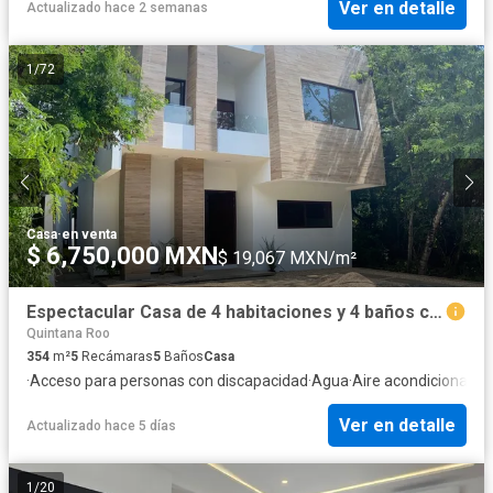
Ver en detalle
Actualizado hace 2 semanas
1
/
72
Casa
·
en venta
$ 6,750,000 MXN
$ 19,067 MXN/m²
Espectacular Casa de 4 habitaciones y 4 baños completos en Residencial Privado.
Quintana Roo
354
m²
5
Recámaras
5
Baños
Casa
·
Acceso para personas con discapacidad
·
Agua
·
Aire acondicionado
·
Ver en detalle
Actualizado hace 5 días
1
/
20