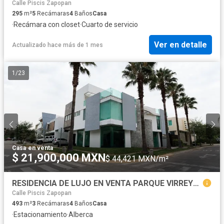
Calle Piscis Zapopan
295
m²
5
Recámaras
4
Baños
Casa
·
Recámara con closet
·
Cuarto de servicio
Ver en detalle
Actualizado hace más de 1 mes
1
/
23
Casa
·
en venta
$ 21,900,000 MXN
$ 44,421 MXN/m²
RESIDENCIA DE LUJO EN VENTA PARQUE VIRREYES
Calle Piscis Zapopan
493
m²
3
Recámaras
4
Baños
Casa
·
Estacionamiento
·
Alberca