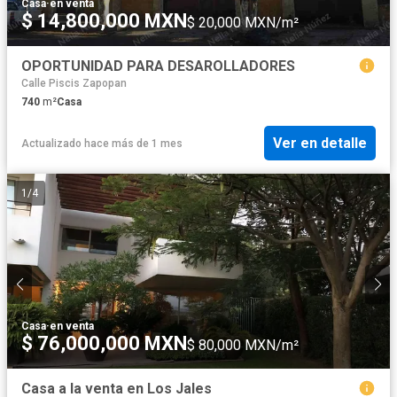
Casa
·
en venta
$ 14,800,000 MXN
$ 20,000 MXN/m²
OPORTUNIDAD PARA DESAROLLADORES
Calle Piscis Zapopan
740
m²
Casa
Ver en detalle
Actualizado hace más de 1 mes
1
/
4
Casa
·
en venta
$ 76,000,000 MXN
$ 80,000 MXN/m²
Casa a la venta en Los Jales