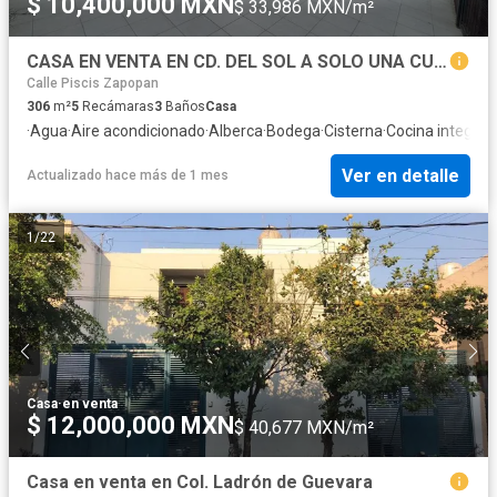
$ 10,400,000 MXN
$ 33,986 MXN/m²
CASA EN VENTA EN CD. DEL SOL A SOLO UNA CUADRA PLAZA CIUDADELA, ZAPOPAN
Calle Piscis Zapopan
306
m²
5
Recámaras
3
Baños
Casa
·
Agua
·
Aire acondicionado
·
Alberca
·
Bodega
·
Cisterna
·
Cocina integral
·
Ver en detalle
Actualizado hace más de 1 mes
1
/
22
Casa
·
en venta
$ 12,000,000 MXN
$ 40,677 MXN/m²
Casa en venta en Col. Ladrón de Guevara