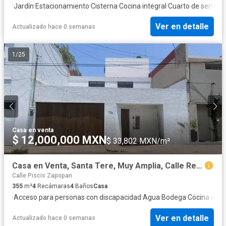
·
Jardín
·
Estacionamiento
·
Cisterna
·
Cocina integral
·
Cuarto de servicio
Ver en detalle
Actualizado hace 0 semanas
1
/
25
Casa
·
en venta
$ 12,000,000 MXN
$ 33,802 MXN/m²
Casa en Venta, Santa Tere, Muy Amplia, Calle Reforma
Calle Piscis Zapopan
355
m²
4
Recámaras
4
Baños
Casa
·
Acceso para personas con discapacidad
·
Agua
·
Bodega
·
Cocina integ
Ver en detalle
Actualizado hace 0 semanas