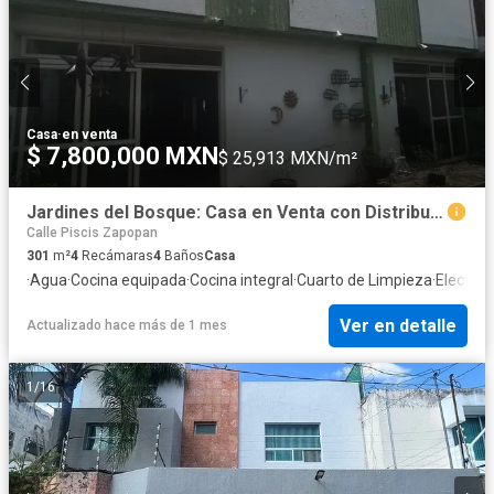
Casa
·
en venta
$ 7,800,000 MXN
$ 25,913 MXN/m²
Jardines del Bosque: Casa en Venta con Distribución Funcional y Ubicación Estratégica
Calle Piscis Zapopan
301
m²
4
Recámaras
4
Baños
Casa
·
Agua
·
Cocina equipada
·
Cocina integral
·
Cuarto de Limpieza
·
Electric
Ver en detalle
Actualizado hace más de 1 mes
1
/
16