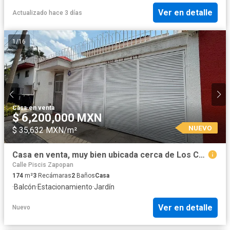
Ver en detalle
Actualizado hace 3 días
1
/
16
Casa
·
en venta
$ 6,200,000 MXN
NUEVO
$ 35,632 MXN/m²
Casa en venta, muy bien ubicada cerca de Los Cubos
Calle Piscis Zapopan
174
m²
3
Recámaras
2
Baños
Casa
·
Balcón
·
Estacionamiento
·
Jardín
Ver en detalle
Nuevo