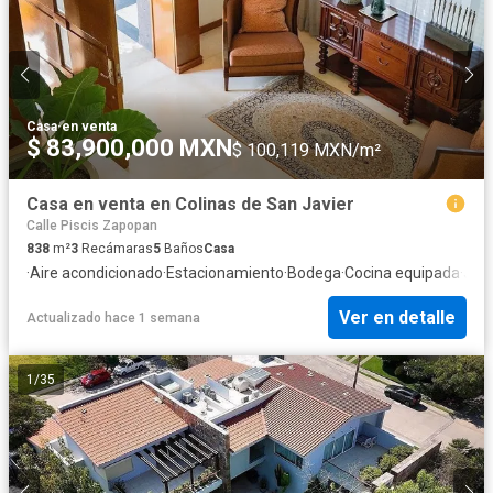
Casa
·
en venta
$ 83,900,000 MXN
$ 100,119 MXN/m²
Casa en venta en Colinas de San Javier
Calle Piscis Zapopan
838
m²
3
Recámaras
5
Baños
Casa
·
Aire acondicionado
·
Estacionamiento
·
Bodega
·
Cocina equipada
·
Jard
Ver en detalle
Actualizado hace 1 semana
1
/
35