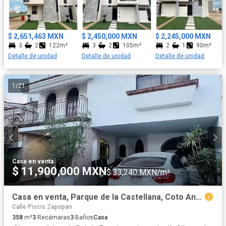
$ 2,651,463 MXN
$ 2,450,000 MXN
$ 2,245,000 MXN
3
2
122m²
3
2
105m²
2
1
90m²
Detalle de unidad
Detalle de unidad
Detalle de unidad
1
/
21
Casa
·
en venta
$ 11,900,000 MXN
$ 33,240 MXN/m²
Casa en venta, Parque de la Castellana, Coto Andalucía
Calle Piscis Zapopan
358
m²
3
Recámaras
3
Baños
Casa