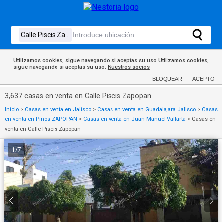
Utilizamos cookies, sigue navegando si aceptas su uso.Utilizamos cookies,
sigue navegando si aceptas su uso.
Nuestros socios
BLOQUEAR
ACEPTO
3,637 casas en venta en Calle Piscis Zapopan
Inicio
>
Casas en venta en Jalisco
>
Casas en venta en Guadalajara Jalisco
>
Casas
en venta en Pinos ZAPOPAN
>
Casas en venta en Juan Manuel Vallarta
>
Casas en
venta en Calle Piscis Zapopan
1
/
7