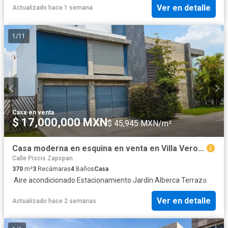
Ver en detalle
Actualizado hace 1 semana
1
/
11
Casa
·
en venta
$ 17,000,000 MXN
$ 45,945 MXN/m²
Casa moderna en esquina en venta en Villa Verona, 417 M2 de terreno
Calle Piscis Zapopan
370
m²
3
Recámaras
4
Baños
Casa
·
Aire acondicionado
·
Estacionamiento
·
Jardín
·
Alberca
·
Terraza
Ver en detalle
Actualizado hace 2 semanas