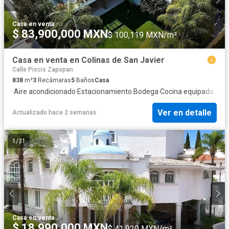
Casa
·
en venta
$ 83,900,000 MXN
$ 100,119 MXN/m²
Casa en venta en Colinas de San Javier
Calle Piscis Zapopan
838
m²
3
Recámaras
5
Baños
Casa
·
Aire acondicionado
·
Estacionamiento
·
Bodega
·
Cocina equipada
·
Jard
Ver en detalle
Actualizado hace 2 semanas
1
/
31
Casa
·
en venta
$ 18,990,000 MXN
$ 41,920 MXN/m²