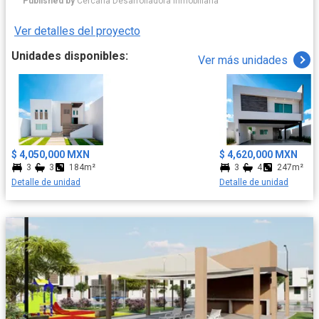
Published by
Cercana Desarrolladora Inmobiliaria
—como alberca, casa club y áreas pet friendly—, Ven y conoce el
lugar donde tu familia merece crecer. Tu nuevo hogar te espera.
Ver detalles del proyecto
Amenidades: - Alberca - Casa Club - Asadores - Kids Zone -
Baños - Cerca Eléctrica - Ciclovía - Áreas verdes - Pet Friendly -
Unidades disponibles:
Ver más unidades
Control de Acceso - Piñatero
$ 4,050,000 MXN
$ 4,620,000 MXN
3
3
184m²
3
4
247m²
Detalle de unidad
Detalle de unidad