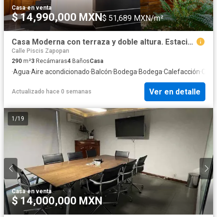
Casa
·
en venta
$ 14,990,000 MXN
$ 51,689 MXN/m²
Casa Moderna con terraza y doble altura. Estacionamiento hasta para 6 coches.Jardines del Sol.
Calle Piscis Zapopan
290
m²
3
Recámaras
4
Baños
Casa
·
Agua
·
Aire acondicionado
·
Balcón
·
Bodega
·
Bodega
·
Calefacción
·
Circu
Ver en detalle
Actualizado hace 0 semanas
1
/
19
Casa
·
en venta
$ 14,000,000 MXN