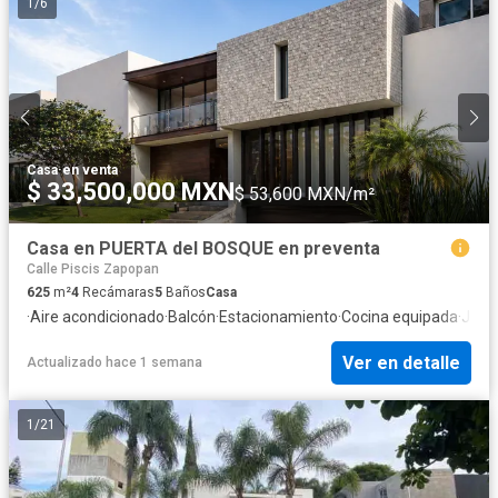
1
/
6
Casa
·
en venta
$ 33,500,000 MXN
$ 53,600 MXN/m²
Casa en PUERTA del BOSQUE en preventa
Calle Piscis Zapopan
625
m²
4
Recámaras
5
Baños
Casa
·
Aire acondicionado
·
Balcón
·
Estacionamiento
·
Cocina equipada
·
Jard
Ver en detalle
Actualizado hace 1 semana
1
/
21