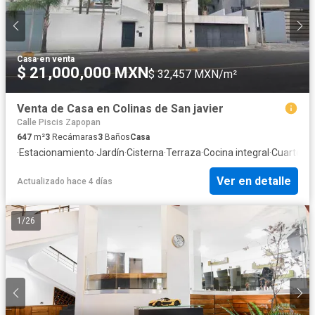
Casa
·
en venta
$ 21,000,000 MXN
$ 32,457 MXN/m²
Venta de Casa en Colinas de San javier
Calle Piscis Zapopan
647
m²
3
Recámaras
3
Baños
Casa
·
Estacionamiento
·
Jardín
·
Cisterna
·
Terraza
·
Cocina integral
·
Cuarto de
Ver en detalle
Actualizado hace 4 días
1
/
26