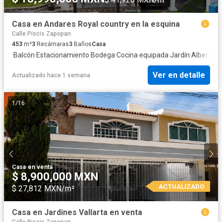
Casa en Andares Royal country en la esquina
Calle Piscis Zapopan
453
m²
3
Recámaras
3
Baños
Casa
·
Balcón
·
Estacionamiento
·
Bodega
·
Cocina equipada
·
Jardín
·
Alberca
·
C
Ver en detalle
Actualizado hace 1 semana
1
/
16
Casa
·
en venta
$ 8,900,000 MXN
ACTUALIZADO
$ 27,812 MXN/m²
Casa en Jardines Vallarta en venta
Calle Piscis Zapopan