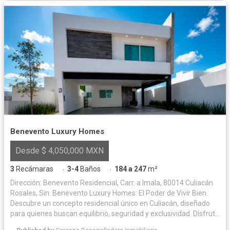
Benevento Luxury Homes
Desde $ 4,050,000 MXN
3
Recámaras
3-4
Baños
184 a 247
m²
·
·
Dirección: Benevento Residencial, Carr. a Imala, 80014 Culiacán
Rosales, Sin. Benevento Luxury Homes: El Poder de Vivir Bien.
Descubre un concepto residencial único en Culiacán, diseñado
para quienes buscan equilibrio, seguridad y exclusividad. Disfruta
de una vida plena en un entorno con amenidades de primer nivel