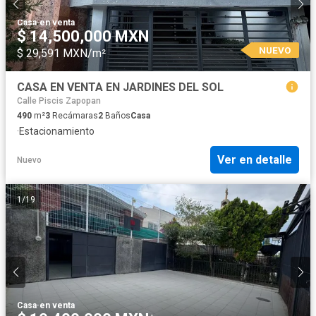
Casa
·
en venta
$ 14,500,000 MXN
NUEVO
$ 29,591 MXN/m²
CASA EN VENTA EN JARDINES DEL SOL
Calle Piscis Zapopan
490
m²
3
Recámaras
2
Baños
Casa
·
Estacionamiento
Ver en detalle
Nuevo
1
/
19
Casa
·
en venta