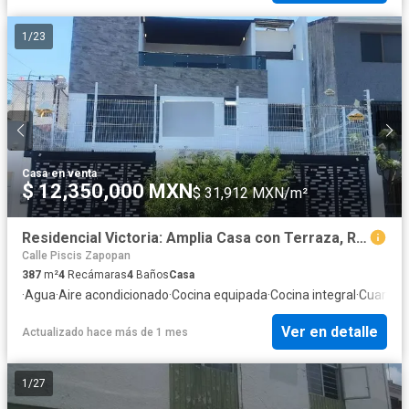
1
/
23
Casa
·
en venta
$ 12,350,000 MXN
$ 31,912 MXN/m²
Residencial Victoria: Amplia Casa con Terraza, Roof Top y Sala de Entretenimiento
Calle Piscis Zapopan
387
m²
4
Recámaras
4
Baños
Casa
·
Agua
·
Aire acondicionado
·
Cocina equipada
·
Cocina integral
·
Cuarto d
Ver en detalle
Actualizado hace más de 1 mes
1
/
27