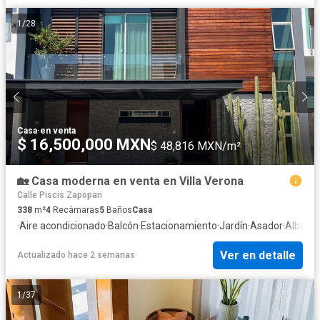
1
/
28
Casa
·
en venta
$ 16,500,000 MXN
$ 48,816 MXN/m²
🏡 Casa moderna en venta en Villa Verona
Calle Piscis Zapopan
338
m²
4
Recámaras
5
Baños
Casa
·
Aire acondicionado
·
Balcón
·
Estacionamiento
·
Jardín
·
Asador
·
Alberca
Ver en detalle
Actualizado hace 2 semanas
1
/
37