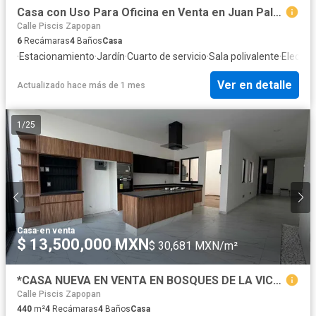
Casa con Uso Para Oficina en Venta en Juan Palomar y Arias, Lista Para Despacho
Calle Piscis Zapopan
6
Recámaras
4
Baños
Casa
·
Estacionamiento
·
Jardín
·
Cuarto de servicio
·
Sala polivalente
·
Electric
Ver en detalle
Actualizado hace más de 1 mes
1
/
25
Casa
·
en venta
$ 13,500,000 MXN
$ 30,681 MXN/m²
*CASA NUEVA EN VENTA EN BOSQUES DE LA VICTORIA A SOLO 3 CUADRAS DE EXPO GUADALAJARA*
Calle Piscis Zapopan
440
m²
4
Recámaras
4
Baños
Casa