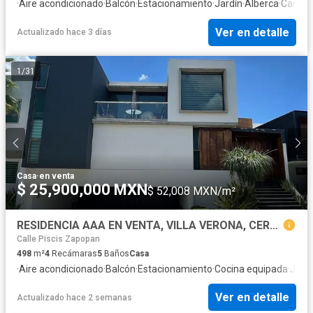
·
Aire acondicionado
·
Balcón
·
Estacionamiento
·
Jardín
·
Alberca
·
Cancha
Ver en detalle
Actualizado hace 3 días
1
/
31
Casa
·
en venta
$ 25,900,000 MXN
$ 52,008 MXN/m²
RESIDENCIA AAA EN VENTA, VILLA VERONA, CERCA DE ANDARES, DE 498M2
Calle Piscis Zapopan
498
m²
4
Recámaras
5
Baños
Casa
·
Aire acondicionado
·
Balcón
·
Estacionamiento
·
Cocina equipada
·
Jard
Ver en detalle
Actualizado hace 2 semanas