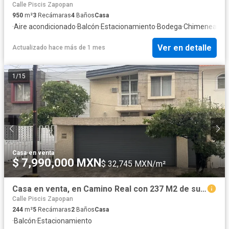
Calle Piscis Zapopan
950
m²
3
Recámaras
4
Baños
Casa
·
Aire acondicionado
·
Balcón
·
Estacionamiento
·
Bodega
·
Chimenea
·
Jar
Ver en detalle
Actualizado hace más de 1 mes
1
/
15
Casa
·
en venta
$ 7,990,000 MXN
$ 32,745 MXN/m²
Casa en venta, en Camino Real con 237 M2 de superficie!
Calle Piscis Zapopan
244
m²
5
Recámaras
2
Baños
Casa
·
Balcón
·
Estacionamiento