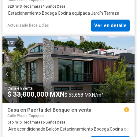
320
m²
3
Recámaras
4
Baños
Casa
·
Estacionamiento
·
Bodega
·
Cocina equipada
·
Jardín
·
Terraza
Ver en detalle
Actualizado hace 2 días
1
/
21
Casa
·
en venta
$ 33,000,000 MXN
$ 53,658 MXN/m²
Casa en Puerta del Bosque en venta
Calle Piscis Zapopan
615
m²
5
Recámaras
6
Baños
Casa
·
Aire acondicionado
·
Balcón
·
Estacionamiento
·
Bodega
·
Cocina equip