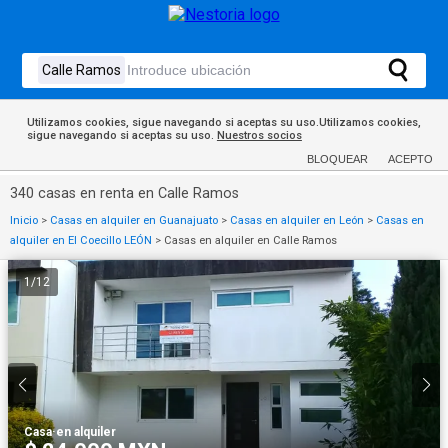
Utilizamos cookies, sigue navegando si aceptas su uso.Utilizamos cookies,
sigue navegando si aceptas su uso.
Nuestros socios
BLOQUEAR
ACEPTO
340 casas en renta en Calle Ramos
Inicio
>
Casas en alquiler en Guanajuato
>
Casas en alquiler en León
>
Casas en
alquiler en El Coecillo LEÓN
>
Casas en alquiler en Calle Ramos
1
/
12
Casa
·
en alquiler