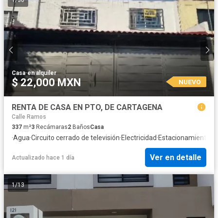
1
/
30
Casa
·
en alquiler
$ 22,000 MXN
NUEVO
RENTA DE CASA EN PTO, DE CARTAGENA
Calle Ramos
337
m²
3
Recámaras
2
Baños
Casa
·
Agua
·
Circuito cerrado de televisión
·
Electricidad
·
Estacionamiento
·
In
Ver en detalle
Actualizado hace 1 día
1
/
13