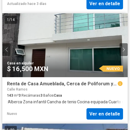
Ver en detalle
Actualizado hace 3 días
1
/
14
Casa
·
en alquiler
$ 16,500 MXN
NUEVO
Renta de Casa Amueblada, Cerca de Poliforum y Mariano Escobedo en Fraccionamiento Privado con Alberca y Cancha de Tenis
Calle Ramos
143
m²
3
Recámaras
3
Baños
Casa
·
Alberca
·
Zona infantil
·
Cancha de tenis
·
Cocina equipada
·
Cuarto de s
Ver en detalle
Nuevo