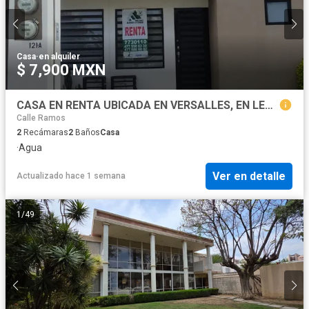
Casa
·
en alquiler
$ 7,900 MXN
CASA EN RENTA UBICADA EN VERSALLES, EN LEON, GUANAJUATO
Calle Ramos
2
Recámaras
2
Baños
Casa
·
Agua
Ver en detalle
Actualizado hace 1 semana
1
/
49