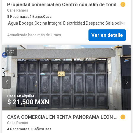
Propiedad comercial en Centro con 50m de fondo - ideal para negocio u oficinas
Calle Ramos
8
Recámaras
4
Baños
Casa
·
Agua
·
Bodega
·
Cocina integral
·
Electricidad
·
Despacho
·
Sala polivalen
Ver en detalle
Actualizado hace más de 1 mes
1
/
21
Casa
·
en alquiler
$ 21,500 MXN
CASA COMERCIAL EN RENTA PANORAMA LEON GTO ZONA NORTE A POCOS MINUTOS DE PLAZA MAYOR.
Calle Ramos
4
Recámaras
3
Baños
Casa