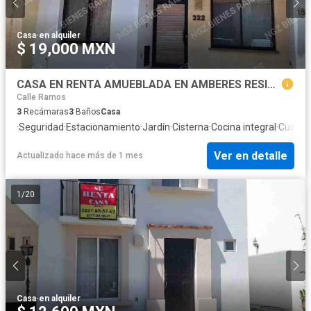
Casa
·
en alquiler
$ 19,000 MXN
CASA EN RENTA AMUEBLADA EN AMBERES RESIDENCIAL CERCA DEL LUX, IBERO, BOULEVARD MORELOS / AMUEBLADA
Calle Ramos
3
Recámaras
3
Baños
Casa
·
Seguridad
·
Estacionamiento
·
Jardín
·
Cisterna
·
Cocina integral
·
Cuarto 
Ver en detalle
Actualizado hace más de 1 mes
1
/
20
Casa
·
en alquiler