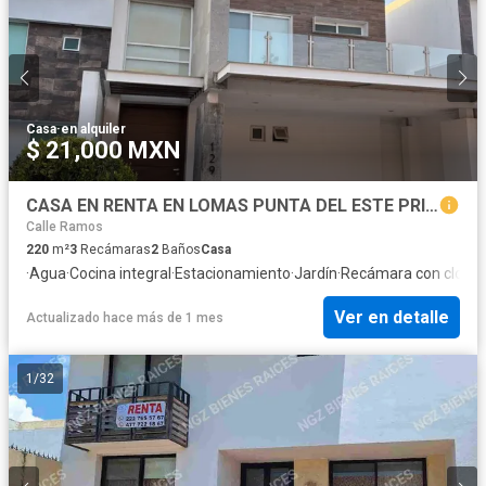
Casa
·
en alquiler
$ 21,000 MXN
CASA EN RENTA EN LOMAS PUNTA DEL ESTE PRIVADA PEÑASCO
Calle Ramos
220
m²
3
Recámaras
2
Baños
Casa
·
Agua
·
Cocina integral
·
Estacionamiento
·
Jardín
·
Recámara con closet
Ver en detalle
Actualizado hace más de 1 mes
1
/
32