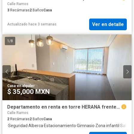
Calle Ramos
3
Recámaras
2
Baños
Casa
Ver en detalle
Actualizado hace 3 semanas
1
/
8
Casa
·
en alquiler
$ 35,000 MXN
Departamento en renta en torre HERANA frente a plaza mayor
Calle Ramos
2
Recámaras
2
Baños
Casa
·
Seguridad
·
Alberca
·
Estacionamiento
·
Gimnasio
·
Zona infantil
·
Sala po