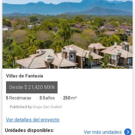
Villas de Fantasía
Desde $ 21,420 MXN
5
Recámaras
3
Baños
250
m²
·
·
Published by
Grupo San Grabiel
Ver detalles del proyecto
Unidades disponibles:
Ver más unidades