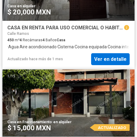
Casa
·
en alquiler
$ 20,000 MXN
CASA EN RENTA PARA USO COMERCIAL O HABITACIONAL EN LA COL ANDRADE EN LEON GUANAJUATO
Calle Ramos
450
m²
4
Recámaras
4
Baños
Casa
·
Agua
·
Aire acondicionado
·
Cisterna
·
Cocina equipada
·
Cocina integral
Ver en detalle
Actualizado hace más de 1 mes
1
/
15
Casa en Fraccionamiento
·
en alquiler
$ 15,000 MXN
ACTUALIZADO