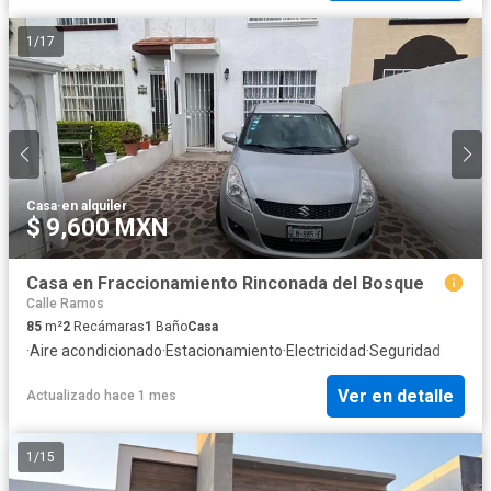
1
/
17
Casa
·
en alquiler
$ 9,600 MXN
Casa en Fraccionamiento Rinconada del Bosque
Calle Ramos
85
m²
2
Recámaras
1
Baño
Casa
·
Aire acondicionado
·
Estacionamiento
·
Electricidad
·
Seguridad
Ver en detalle
Actualizado hace 1 mes
1
/
15