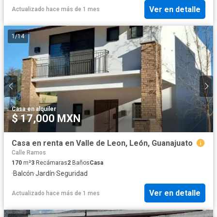
Ver en detalle
Actualizado hace más de 1 mes
1
/
14
Casa
·
en alquiler
$ 17,000 MXN
Casa en renta en Valle de Leon, León, Guanajuato
Calle Ramos
170
m²
3
Recámaras
2
Baños
Casa
·
Balcón
·
Jardín
·
Seguridad
Ver en detalle
Actualizado hace más de 1 mes