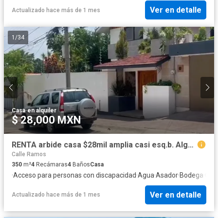
Ver en detalle
Actualizado hace más de 1 mes
1
/
34
Casa
·
en alquiler
$ 28,000 MXN
RENTA arbide casa $28mil amplia casi esq.b. Algeciras solo p/officinas,comercio, consultorios,etc.4 recam c/u baño y vestidor cto lavado/ y servicio
Calle Ramos
350
m²
4
Recámaras
4
Baños
Casa
·
Acceso para personas con discapacidad
·
Agua
·
Asador
·
Bodega
·
Coc
Ver en detalle
Actualizado hace más de 1 mes