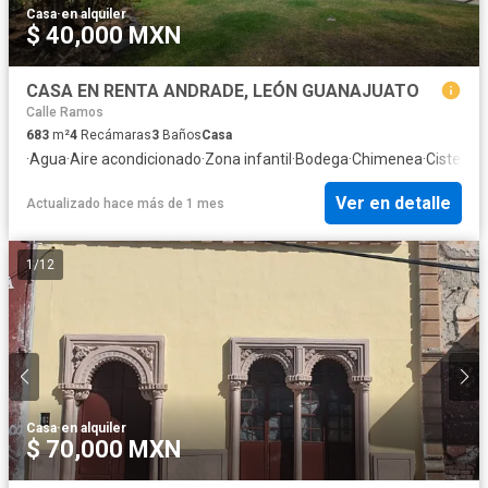
Casa
·
en alquiler
$ 40,000 MXN
CASA EN RENTA ANDRADE, LEÓN GUANAJUATO
Calle Ramos
683
m²
4
Recámaras
3
Baños
Casa
·
Agua
·
Aire acondicionado
·
Zona infantil
·
Bodega
·
Chimenea
·
Cisterna
·
Ver en detalle
Actualizado hace más de 1 mes
1
/
12
Casa
·
en alquiler
$ 70,000 MXN