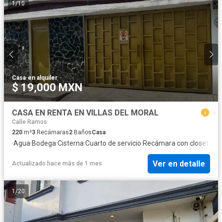
1
/
10
Casa
·
en alquiler
$ 19,000 MXN
CASA EN RENTA EN VILLAS DEL MORAL
Calle Ramos
220
m²
3
Recámaras
2
Baños
Casa
·
Agua
·
Bodega
·
Cisterna
·
Cuarto de servicio
·
Recámara con closet
Ver en detalle
Actualizado hace más de 1 mes
1
/
20