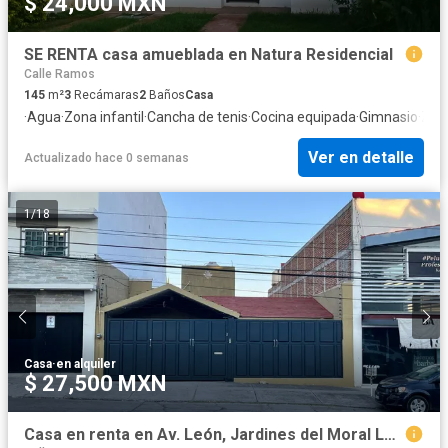
$ 24,000 MXN
SE RENTA casa amueblada en Natura Residencial
Calle Ramos
145
m²
3
Recámaras
2
Baños
Casa
·
Agua
·
Zona infantil
·
Cancha de tenis
·
Cocina equipada
·
Gimnasio
·
Zon
Ver en detalle
Actualizado hace 0 semanas
1
/
18
Casa
·
en alquiler
$ 27,500 MXN
Casa en renta en Av. León, Jardines del Moral León Gto, ideal para oficinas y consultorios.