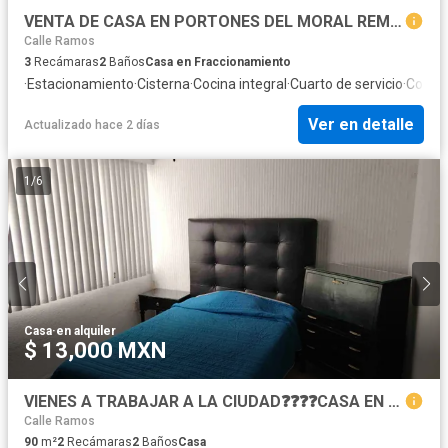
VENTA DE CASA EN PORTONES DEL MORAL REMODELADA NORTE DE LEON GUANAJUATO
Calle Ramos
3
Recámaras
2
Baños
Casa en Fraccionamiento
·
Estacionamiento
·
Cisterna
·
Cocina integral
·
Cuarto de servicio
·
Cocina
Ver en detalle
Actualizado hace 2 días
1
/
6
Casa
·
en alquiler
$ 13,000 MXN
VIENES A TRABAJAR A LA CIUDAD❓❓❓❓CASA EN RENTA AMUEBLADA EN LAS TROJES 🏡🏡🏡🏡✨✨✨
Calle Ramos
90
m²
2
Recámaras
2
Baños
Casa