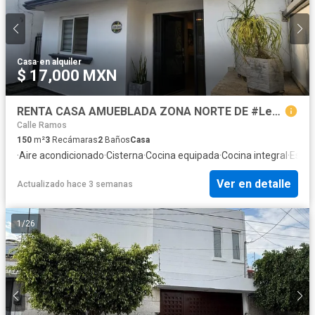
Casa
·
en alquiler
$ 17,000 MXN
RENTA CASA AMUEBLADA ZONA NORTE DE #Leon hermosa y equipada
Calle Ramos
150
m²
3
Recámaras
2
Baños
Casa
·
Aire acondicionado
·
Cisterna
·
Cocina equipada
·
Cocina integral
·
Estac
Ver en detalle
Actualizado hace 3 semanas
1
/
26