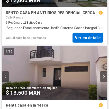
$ 12,600 MXN
RENTO CASA EN ANTURIOS RESIDENCIAL CERCA DE PUNTO VERDE Y BOULEVARD ADOLFO LOPEZ
Calle Ramos
3
Recámaras
2
Baños
Casa
·
Seguridad
·
Estacionamiento
·
Jardín
·
Cisterna
·
Cocina integral
·
Cuarto 
Ver en detalle
Actualizado hace 3 semanas
1
/
10
Casa en Fraccionamiento
·
en alquiler
$ 13,500 MXN
Renta casa en la Yesca