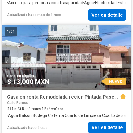
·
Acceso para personas con discapacidad
·
Agua
·
Electricidad
·
Estacio
Ver en detalle
Actualizado hace más de 1 mes
1
/
31
Casa
·
en alquiler
$ 13,000 MXN
NUEVO
Casa en renta Remodelada recien Pintada Paseo de los Pericos 234, San Isidro, León, Gto
Calle Ramos
217
m²
3
Recámaras
2
Baños
Casa
·
Agua
·
Balcón
·
Bodega
·
Cisterna
·
Cuarto de Limpieza
·
Cuarto de servic
Ver en detalle
Actualizado hace 2 días