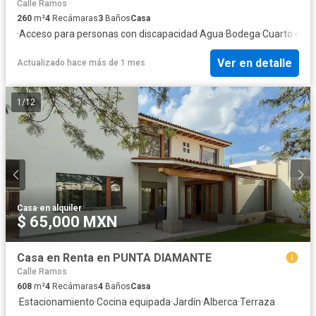
Calle Ramos
260
m²
4
Recámaras
3
Baños
Casa
·
Acceso para personas con discapacidad
·
Agua
·
Bodega
·
Cuarto de se
Ver en detalle
Actualizado hace más de 1 mes
1
/
12
Casa
·
en alquiler
$ 65,000 MXN
Casa en Renta en PUNTA DIAMANTE
Calle Ramos
608
m²
4
Recámaras
4
Baños
Casa
·
Estacionamiento
·
Cocina equipada
·
Jardín
·
Alberca
·
Terraza