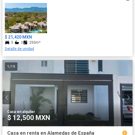
$ 21,420 MXN
5
3
250m²
Detalle de unidad
1
/
19
Casa
·
en alquiler
$ 12,500 MXN
Casa en renta en Alamedas de España