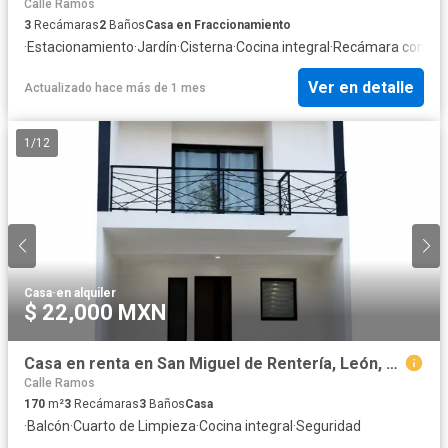
Calle Ramos
3
Recámaras
2
Baños
Casa en Fraccionamiento
·
Estacionamiento
·
Jardín
·
Cisterna
·
Cocina integral
·
Recámara con clo
Ver en detalle
Actualizado hace más de 1 mes
1
/
12
Casa
·
en alquiler
$ 22,000 MXN
Casa en renta en San Miguel de Rentería, León, Guanajuato
Calle Ramos
170
m²
3
Recámaras
3
Baños
Casa
·
Balcón
·
Cuarto de Limpieza
·
Cocina integral
·
Seguridad