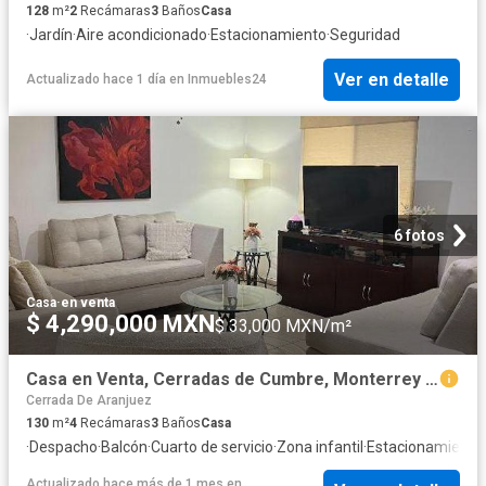
128
m²
2
Recámaras
3
Baños
Casa
·
Jardín
·
Aire acondicionado
·
Estacionamiento
·
Seguridad
Ver en detalle
Actualizado hace 1 día
en
Inmuebles24
6 fotos
Casa
·
en venta
$ 4,290,000 MXN
$ 33,000 MXN/m²
Casa en Venta, Cerradas de Cumbre, Monterrey NL
Cerrada De Aranjuez
130
m²
4
Recámaras
3
Baños
Casa
·
Despacho
·
Balcón
·
Cuarto de servicio
·
Zona infantil
·
Estacionamiento
Actualizado hace más de 1 mes
en