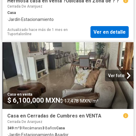
Hermosa casa en venta ?Ubicada en Zona de ? ?
Cerrada De Aranjuez
Casa
·
Jardín
·
Estacionamiento
Actualizado hace más de 1 mes
en
Ver en detalle
Tuportalonline
Ver foto
Casa
·
en venta
$ 6,100,000 MXN
$ 17,478 MXN/m²
Casa en Cerradas de Cumbres en VENTA
Cerrada De Aranjuez
349
m²
3
Recámaras
3
Baños
Casa
·
Jardín
·
Estacionamiento
·
Asador