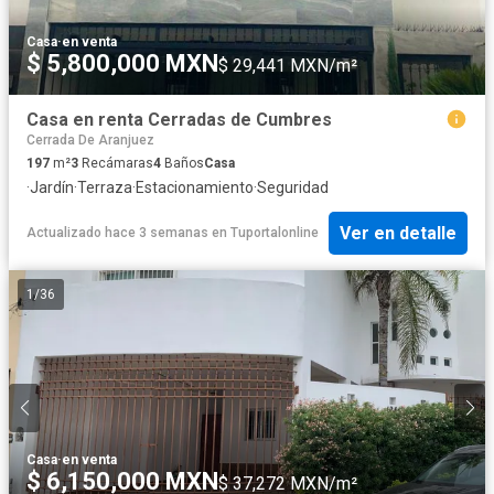
Casa
·
en venta
$ 5,800,000 MXN
$ 29,441 MXN/m²
Casa en renta Cerradas de Cumbres
Cerrada De Aranjuez
197
m²
3
Recámaras
4
Baños
Casa
·
Jardín
·
Terraza
·
Estacionamiento
·
Seguridad
Ver en detalle
Actualizado hace 3 semanas
en
Tuportalonline
1
/
36
Casa
·
en venta
$ 6,150,000 MXN
$ 37,272 MXN/m²