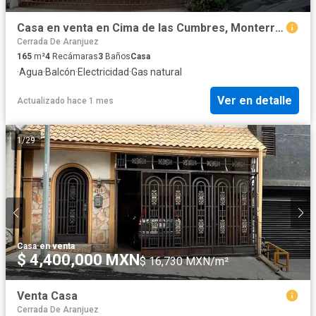
Casa en venta en Cima de las Cumbres, Monterrey | Esquina, 4 recámaras y fraccionamiento privado
Cerrada De Aranjuez
165
m²
4
Recámaras
3
Baños
Casa
·
Agua
·
Balcón
·
Electricidad
·
Gas natural
Ver en detalle
Actualizado hace 1 mes
1
/
29
Casa
·
en venta
$ 4,400,000 MXN
$ 16,730 MXN/m²
Venta Casa
Cerrada De Aranjuez