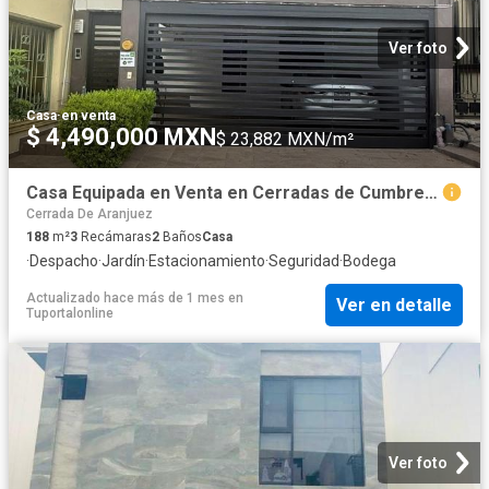
Ver foto
Casa
·
en venta
$ 4,490,000 MXN
$ 23,882 MXN/m²
Casa Equipada en Venta en Cerradas de Cumbres I 3 Recamaras Oficina
Cerrada De Aranjuez
188
m²
3
Recámaras
2
Baños
Casa
·
Despacho
·
Jardín
·
Estacionamiento
·
Seguridad
·
Bodega
Actualizado hace más de 1 mes
en
Ver en detalle
Tuportalonline
Ver foto