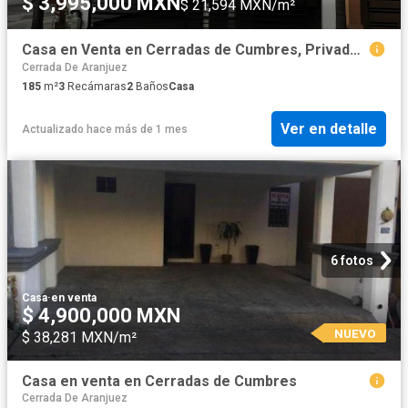
$ 3,995,000 MXN
$ 21,594 MXN/m²
Casa en Venta en Cerradas de Cumbres, Privada Xalo
Cerrada De Aranjuez
185
m²
3
Recámaras
2
Baños
Casa
Ver en detalle
Actualizado hace más de 1 mes
6 fotos
Casa
·
en venta
$ 4,900,000 MXN
NUEVO
$ 38,281 MXN/m²
Casa en venta en Cerradas de Cumbres
Cerrada De Aranjuez