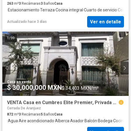
263
m²
3
Recámaras
3
Baños
Casa
·
Estacionamiento
·
Terraza
·
Cocina integral
·
Cuarto de servicio
·
Cocina
Ver en detalle
Actualizado hace 3 días
1
/
30
Casa
·
en venta
$ 30,000,000 MXN
$ 34,403 MXN/m²
VENTA Casa en Cumbres Elite Premier, Privada Vesubio, García N.L
Cerrada De Aranjuez
872
m²
3
Recámaras
5
Baños
Casa
·
Agua
·
Aire acondicionado
·
Alberca
·
Asador
·
Balcón
·
Bodega
·
Cocina e