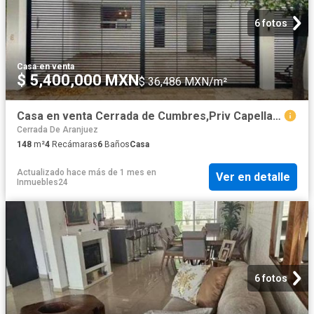
6 fotos
Casa
·
en venta
$ 5,400,000 MXN
$ 36,486 MXN/m²
Casa en venta Cerrada de Cumbres,Priv Capellanía Mty
Cerrada De Aranjuez
148
m²
4
Recámaras
6
Baños
Casa
Actualizado hace más de 1 mes
en
Ver en detalle
Inmuebles24
6 fotos