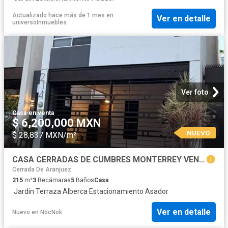
Actualizado hace más de 1 mes
en
Ver en detalle
universoInmuebles
Ver foto
Casa
·
en venta
$ 6,200,000 MXN
NUEVO
$ 28,837 MXN/m²
CASA CERRADAS DE CUMBRES MONTERREY VENTA
Cerrada De Aranjuez
215
m²
3
Recámaras
5
Baños
Casa
·
Jardín
·
Terraza
·
Alberca
·
Estacionamiento
·
Asador
Ver en detalle
Nuevo
en
NocNok