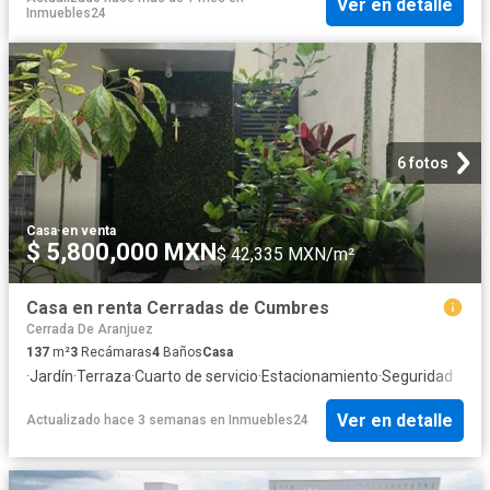
Ver en detalle
Inmuebles24
6 fotos
Casa
·
en venta
$ 5,800,000 MXN
$ 42,335 MXN/m²
Casa en renta Cerradas de Cumbres
Cerrada De Aranjuez
137
m²
3
Recámaras
4
Baños
Casa
·
Jardín
·
Terraza
·
Cuarto de servicio
·
Estacionamiento
·
Seguridad
Ver en detalle
Actualizado hace 3 semanas
en
Inmuebles24