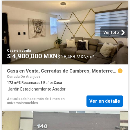
Ver foto
Casa
·
en venta
$ 4,900,000 MXN
$ 28,488 MXN/m²
Casa en Venta, Cerradas de Cumbres, Monterrey NL
Cerrada De Aranjuez
172
m²
3
Recámaras
3
Baños
Casa
·
Jardín
·
Estacionamiento
·
Asador
Actualizado hace más de 1 mes
en
Ver en detalle
universoInmuebles