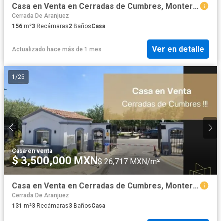
Casa en Venta en Cerradas de Cumbres, Monterrey, Nuevo León
Cerrada De Aranjuez
156
m²
3
Recámaras
2
Baños
Casa
Ver en detalle
Actualizado hace más de 1 mes
1
/
25
Casa
·
en venta
$ 3,500,000 MXN
$ 26,717 MXN/m²
Casa en Venta en Cerradas de Cumbres, Monterrey, Nuevo León
Cerrada De Aranjuez
131
m²
3
Recámaras
3
Baños
Casa