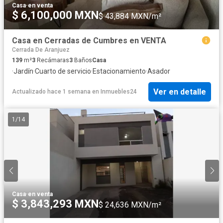
Casa
·
en venta
$ 6,100,000 MXN
$ 43,884 MXN/m²
Casa en Cerradas de Cumbres en VENTA
Cerrada De Aranjuez
139
m²
3
Recámaras
3
Baños
Casa
·
Jardín
·
Cuarto de servicio
·
Estacionamiento
·
Asador
Ver en detalle
Actualizado hace 1 semana
en
Inmuebles24
1
/
14
Casa
·
en venta
$ 3,843,293 MXN
$ 24,636 MXN/m²