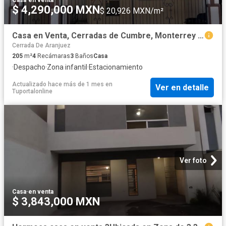
Casa
·
en venta
$ 4,290,000 MXN
$ 20,926 MXN/m²
Casa en Venta, Cerradas de Cumbre, Monterrey NL
Cerrada De Aranjuez
205
m²
4
Recámaras
3
Baños
Casa
·
Despacho
·
Zona infantil
·
Estacionamiento
Actualizado hace más de 1 mes
en
Ver en detalle
Tuportalonline
Ver foto
Casa
·
en venta
$ 3,843,000 MXN