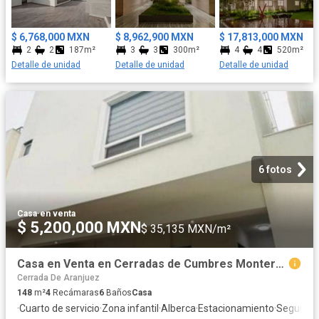
Financiamiento flexible para que puedas adquirir tu hogar sin
preocupaciones. Entrega Inmediata. ¡No pierdas esta
oportunidad de vivir en el lugar de tus sueños!
$ 6,768,000 MXN
$ 8,962,900 MXN
$ 17,813,000 MXN
2
2
187m²
3
3
300m²
4
4
520m²
Detalle de unidad
Detalle de unidad
Detalle de unidad
6 fotos
Casa
·
en venta
$ 5,200,000 MXN
$ 35,135 MXN/m²
Casa en Venta en Cerradas de Cumbres Monterrey NL
Cerrada De Aranjuez
148
m²
4
Recámaras
6
Baños
Casa
·
Cuarto de servicio
·
Zona infantil
·
Alberca
·
Estacionamiento
·
Segurida