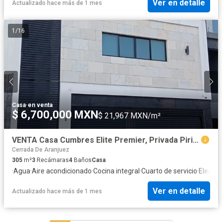
Ver en detalle
Actualizado hace más de 1 mes
1
/
16
Casa
·
en venta
$ 6,700,000 MXN
$ 21,967 MXN/m²
VENTA Casa Cumbres Elite Premier, Privada Pirineos, García N.L
Cerrada De Aranjuez
305
m²
3
Recámaras
4
Baños
Casa
·
Agua
·
Aire acondicionado
·
Cocina integral
·
Cuarto de servicio
·
Electri
Ver en detalle
Actualizado hace más de 1 mes