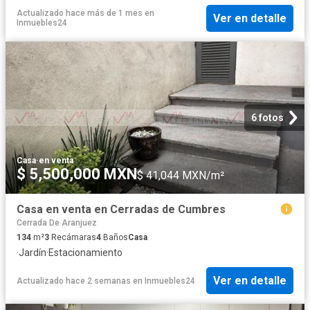
Actualizado hace más de 1 mes
en
Ver en detalle
Inmuebles24
6 fotos
Casa
·
en venta
$ 5,500,000 MXN
$ 41,044 MXN/m²
Casa en venta en Cerradas de Cumbres
Cerrada De Aranjuez
134
m²
3
Recámaras
4
Baños
Casa
·
Jardín
·
Estacionamiento
Ver en detalle
Actualizado hace 2 semanas
en
Inmuebles24