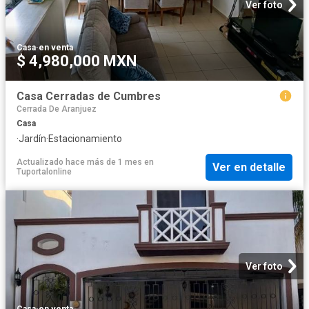
Ver foto
Casa
·
en venta
$ 4,980,000 MXN
Casa Cerradas de Cumbres
Cerrada De Aranjuez
Casa
·
Jardín
·
Estacionamiento
Actualizado hace más de 1 mes
en
Ver en detalle
Tuportalonline
Ver foto