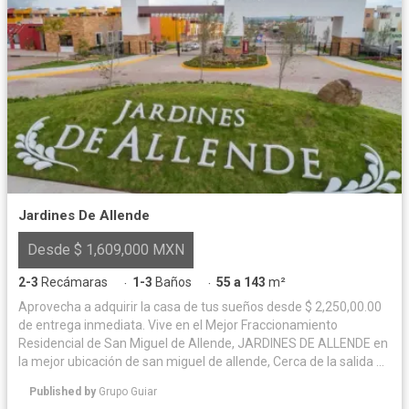
Jardines De Allende
Desde $ 1,609,000 MXN
2-3
Recámaras
1-3
Baños
55 a 143
m²
·
·
Aprovecha a adquirir la casa de tus sueños desde $ 2,250,00.00
de entrega inmediata. Vive en el Mejor Fraccionamiento
Residencial de San Miguel de Allende, JARDINES DE ALLENDE en
la mejor ubicación de san miguel de allende, Cerca de la salida a
Querétaro, a 3.5 kilómetros de la parroquia y centro de la ciudad,
Published by
Grupo Guiar
además a 500 metros de Liverpool. Nuestras amenidades