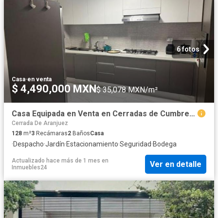
6 fotos
Casa
·
en venta
$ 4,490,000 MXN
$ 35,078 MXN/m²
Casa Equipada en Venta en Cerradas de Cumbres I 3 Recamaras Oficina
Cerrada De Aranjuez
128
m²
3
Recámaras
2
Baños
Casa
·
Despacho
·
Jardín
·
Estacionamiento
·
Seguridad
·
Bodega
Actualizado hace más de 1 mes
en
Ver en detalle
Inmuebles24