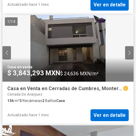
Ver en detalle
Actualizado hace 1 mes
1
/
14
Casa
·
en venta
$ 3,843,293 MXN
$ 24,636 MXN/m²
Casa en Venta en Cerradas de Cumbres, Monterrey, Nuevo León
Cerrada De Aranjuez
156
m²
3
Recámaras
2
Baños
Casa
Ver en detalle
Actualizado hace 1 mes