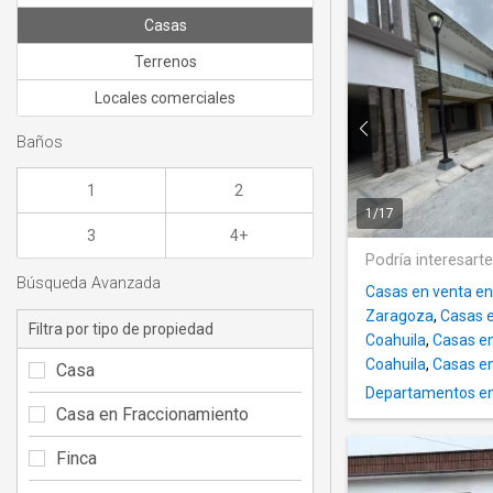
Casas
Terrenos
Locales comerciales
Baños
1
2
1
/
17
3
4+
Podría interesart
Búsqueda Avanzada
Casas en venta en
Zaragoza
,
Casas 
Filtra por tipo de propiedad
Coahuila
,
Casas en
Coahuila
,
Casas en
Casa
Departamentos en
Casa en Fraccionamiento
Finca