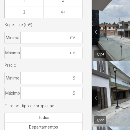
1
2
3
4+
Superficie (m²)
Mínima
Máxima
1
/
24
Precio
Mínimo
Máximo
Filtra por tipo de propiedad
Todos
1
/
22
Departamentos