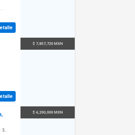
na
·
etalle
a de
$ 7,857,720 MXN
etalle
$ 4,200,000 MXN
a,
·
3