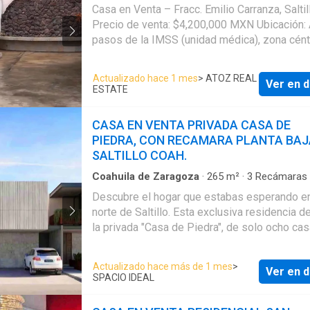
Baños
·
Casa
·
Agua
·
Asador
·
Recámara con cl
Casa en Venta – Fracc. Emilio Carranza, Saltil
Precio de venta: $4,200,000 MXN Ubicación: A unos
pasos de la IMSS (unidad médica), zona cént
con acceso a centros comerciales y vialidad
principales. Terreno: 206 m² Construcción: 250 m²
Actualizado hace 1 mes
> ATOZ REAL
Ver en d
Distribución: Planta Baja: * Cochera para 2 autos *
ESTATE
Sala * Comedor amplio * Cocina con antecom
Lavandería techada * Recámara con baño com
CASA EN VENTA PRIVADA CASA DE
Medio baño de visitas * Patio amplio Planta Alta: *
PIEDRA, CON RECAMARA PLANTA BAJ
Estancia * Recámara principal con estancia, 
SALTILLO COAH.
closet y baño completo * 2 recámaras secund
1 baño completo compartido Características
Coahuila de Zaragoza
·
265
m²
·
3
Recámaras
Baños
·
Casa en Fraccionamiento
·
Agua
·
Air
adicionales: * Ubicación céntrica * Espacios amplios
Descubre el hogar que estabas esperando en
acondicionado
·
Bodega
·
Caseta de vigilancia
·
y funcionales * Ideal para familia
norte de Saltillo. Esta exclusiva residencia d
·
Cocina equipada
·
Cocina integral
·
Conserje
·
C
de Limpieza
·
Electricidad
·
Estacionamiento
·
G
la privada "Casa de Piedra", de solo ocho cas
natural
·
Internet
·
Jardín
·
Recámara con closet
ofrece paz y seguridad, combinada con una
Seguridad
·
Wifi
ubicación inmejorable a pasos de Eulalio Gutié
Actualizado hace más de 1 mes
>
Ver en d
Aquí te comparto los detalles: ​• 🛏️ Tres recá
SPACIO IDEAL
la principal en planta baja y dos en planta alta
una con su propio baño. • 🛋️ Sala y comedor 