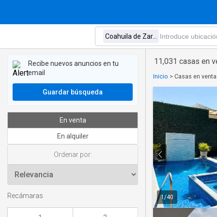
11,031 casas en v
Recibe nuevos anuncios en tu
email
Inicio
>
Casas en venta
Guardar búsqueda
En venta
En alquiler
Ordenar por:
Recámaras
1
/
40