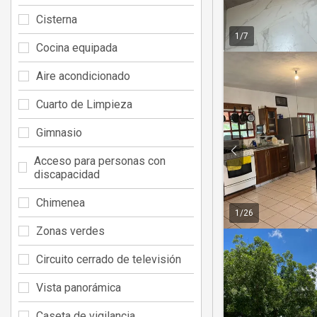
Cisterna
1
/
7
Cocina equipada
Aire acondicionado
Cuarto de Limpieza
Gimnasio
Acceso para personas con
discapacidad
Chimenea
1
/
26
Zonas verdes
Circuito cerrado de televisión
Vista panorámica
Caseta de vigilancia