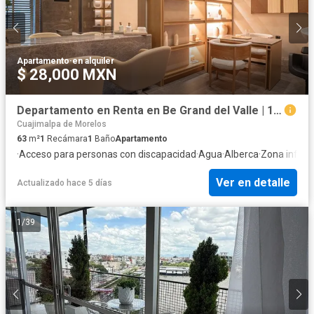
Apartamento
·
en alquiler
$ 28,000 MXN
Departamento en Renta en Be Grand del Valle | 1 Recámara con Balcón
Cuajimalpa de Morelos
63
m²
1
Recámara
1
Baño
Apartamento
·
Acceso para personas con discapacidad
·
Agua
·
Alberca
·
Zona infanti
Ver en detalle
Actualizado hace 5 días
1
/
39