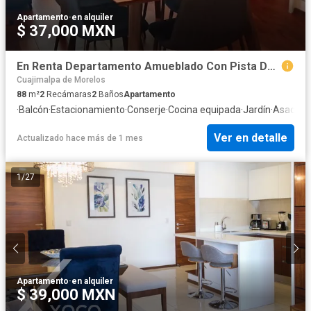
Apartamento
·
en alquiler
$ 37,000 MXN
En Renta Departamento Amueblado Con Pista De Hielo En Colonia Xoco, CDMX
Cuajimalpa de Morelos
88
m²
2
Recámaras
2
Baños
Apartamento
·
Balcón
·
Estacionamiento
·
Conserje
·
Cocina equipada
·
Jardín
·
Asador
·
Ver en detalle
Actualizado hace más de 1 mes
1
/
27
Apartamento
·
en alquiler
$ 39,000 MXN