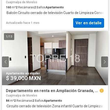
Cuajimalpa de Morelos
160
m²
2
Recámaras
2
Baños
Apartamento
·
Balcón
·
Circuito cerrado de televisión
·
Cuarto de Limpieza
·
Conserje
·
Ver en detalle
Actualizado hace 1 mes
1
/
13
Apartamento
·
en alquiler
$ 39,000 MXN
Departamento en renta en Ampliación Granada, Miguel Hidalgo, Ciudad de México
Cuajimalpa de Morelos
84
m²
2
Recámaras
2
Baños
Apartamento
·
Circuito cerrado de televisión
·
Zona infantil
·
Cuarto de Limpieza
·
Acc