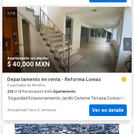
1
/
19
Apartamento
·
en alquiler
$ 40,000 MXN
Departamento en renta - Reforma Lomas
Cuajimalpa de Morelos
220
m²
2
Recámaras
1
Baño
Apartamento
·
Seguridad
·
Estacionamiento
·
Jardín
·
Cisterna
·
Terraza
·
Cocina integra
Ver en detalle
Actualizado hace 0 semanas