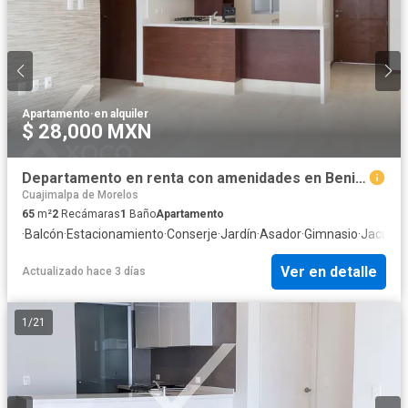
Apartamento
·
en alquiler
$ 28,000 MXN
Departamento en renta con amenidades en Benito Juárez CDMX
Cuajimalpa de Morelos
65
m²
2
Recámaras
1
Baño
Apartamento
·
Balcón
·
Estacionamiento
·
Conserje
·
Jardín
·
Asador
·
Gimnasio
·
Jacuzzi
Ver en detalle
Actualizado hace 3 días
1
/
21