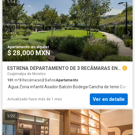
1
/
14
Apartamento
·
en alquiler
$ 28,000 MXN
ESTRENA DEPARTAMENTO DE 3 RECÁMARAS EN CUMBRES HERRADURA
Cuajimalpa de Morelos
101
m²
3
Recámaras
2
Baños
Apartamento
·
Agua
·
Zona infantil
·
Asador
·
Balcón
·
Bodega
·
Cancha de tenis
·
Caseta d
Ver en detalle
Actualizado hace más de 1 mes
1
/
22