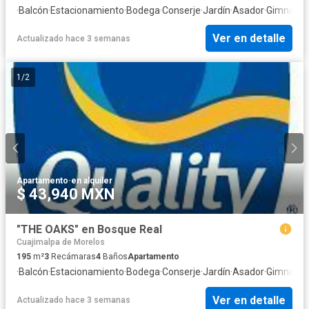
·
Balcón
·
Estacionamiento
·
Bodega
·
Conserje
·
Jardín
·
Asador
·
Gimnasio
·
Ver en detalle
Actualizado hace 3 semanas
1
/
2
Apartamento
·
en alquiler
$ 43,940 MXN
"THE OAKS" en Bosque Real
Cuajimalpa de Morelos
195
m²
3
Recámaras
4
Baños
Apartamento
·
Balcón
·
Estacionamiento
·
Bodega
·
Conserje
·
Jardín
·
Asador
·
Gimnasio
·
Ver en detalle
Actualizado hace 3 semanas