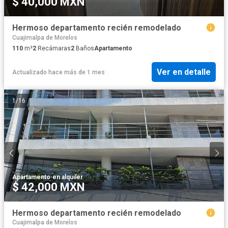
$ 40,000 MXN
Hermoso departamento recién remodelado
Cuajimalpa de Morelos
110
m²
2
Recámaras
2
Baños
Apartamento
Ver en detalle
Actualizado hace más de 1 mes
1
/
16
Apartamento
·
en alquiler
$ 42,000 MXN
Hermoso departamento recién remodelado
Cuajimalpa de Morelos