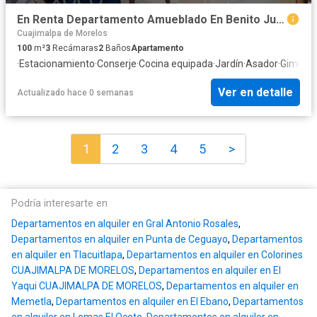
En Renta Departamento Amueblado En Benito Juárez, CDMX Con 3 Recámaras
Cuajimalpa de Morelos
100
m²
3
Recámaras
2
Baños
Apartamento
·
Estacionamiento
·
Conserje
·
Cocina equipada
·
Jardín
·
Asador
·
Gimnasi
Ver en detalle
Actualizado hace 0 semanas
1
2
3
4
5
>
Podría interesarte en
Departamentos en alquiler en Gral Antonio Rosales
,
Departamentos en alquiler en Punta de Ceguayo
,
Departamentos
en alquiler en Tlacuitlapa
,
Departamentos en alquiler en Colorines
CUAJIMALPA DE MORELOS
,
Departamentos en alquiler en El
Yaqui CUAJIMALPA DE MORELOS
,
Departamentos en alquiler en
Memetla
,
Departamentos en alquiler en El Ebano
,
Departamentos