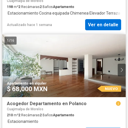
Cuajimalpa de Morelos
198
m²
2
Recámaras
2
Baños
Apartamento
·
Estacionamiento
·
Cocina equipada
·
Chimenea
·
Elevador
·
Terraza
Ver en detalle
Actualizado hace 1 semana
1
/
16
Apartamento
·
en alquiler
$ 68,000 MXN
NUEVO
Acogedor Departamento en Polanco
Cuajimalpa de Morelos
210
m²
2
Recámaras
2
Baños
Apartamento
·
Estacionamiento