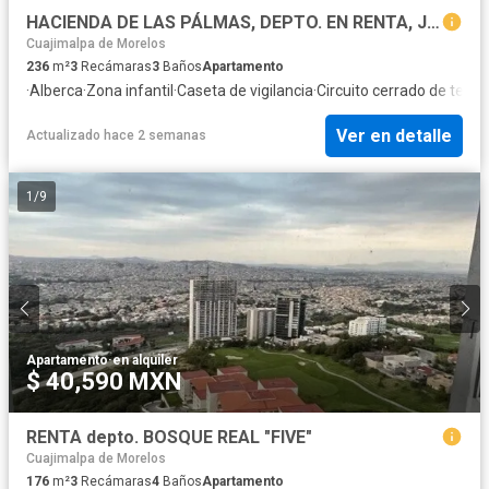
HACIENDA DE LAS PÁLMAS, DEPTO. EN RENTA, JESUS DEL MONTE, EDO. DE MÉXICO
Cuajimalpa de Morelos
236
m²
3
Recámaras
3
Baños
Apartamento
·
Alberca
·
Zona infantil
·
Caseta de vigilancia
·
Circuito cerrado de televi
Ver en detalle
Actualizado hace 2 semanas
1
/
9
Apartamento
·
en alquiler
$ 40,590 MXN
RENTA depto. BOSQUE REAL "FIVE"
Cuajimalpa de Morelos
176
m²
3
Recámaras
4
Baños
Apartamento