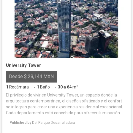
University Tower
Desde $ 28,144 MXN
1
Recámara
1
Baño
30 a 64
m²
·
·
El privilegio de vivir en University Tower, un espacio donde la
arquitectura contemporánea, el diseño sofisticado y el confort
se integran para crear una experiencia residencial excepcional.
Cada departamento está concebido para ofrecer iluminación
natural y acabados de alta calidad, logrando un equilibrio
Published by
Del Parque Desarrolladora
perfecto entre elegancia y funcionalidad. Las amenidades han
sido diseñadas para complementar un estilo de vida exclusivo,