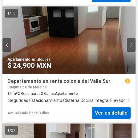
1
/
15
Apartamento
·
en alquiler
$ 24,900 MXN
Departamento en renta colonia del Valle Sur
Cuajimalpa de Morelos
84
m²
2
Recámaras
2
Baños
Apartamento
·
Seguridad
·
Estacionamiento
·
Cisterna
·
Cocina integral
·
Elevador
·
Elect
Ver en detalle
Actualizado hace 3 días
1
/
21