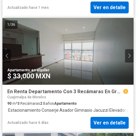
Ver en detalle
Actualizado hace 1 mes
1
/
36
Apartamento
·
en alquiler
$ 33,000 MXN
En Renta Departamento Con 3 Recámaras En Grand Tower Del Valle
Cuajimalpa de Morelos
90
m²
3
Recámaras
2
Baños
Apartamento
·
Estacionamiento
·
Conserje
·
Asador
·
Gimnasio
·
Jacuzzi
·
Elevador
·
Albe
Ver en detalle
Actualizado hace 6 días