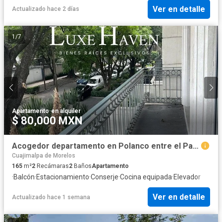
Ver en detalle
Actualizado hace 2 días
1
/
7
Apartamento
·
en alquiler
$ 80,000 MXN
Acogedor departamento en Polanco entre el Parque y Zona Hotelera
Cuajimalpa de Morelos
165
m²
2
Recámaras
2
Baños
Apartamento
·
Balcón
·
Estacionamiento
·
Conserje
·
Cocina equipada
·
Elevador
Ver en detalle
Actualizado hace 1 semana