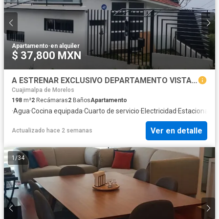
Apartamento
·
en alquiler
$ 37,800 MXN
A ESTRENAR EXCLUSIVO DEPARTAMENTO VISTA DEL VALLE + TERRAZA PANORÁMICA + OFICINA PRIVADA
Cuajimalpa de Morelos
198
m²
2
Recámaras
2
Baños
Apartamento
·
Agua
·
Cocina equipada
·
Cuarto de servicio
·
Electricidad
·
Estacionami
Ver en detalle
Actualizado hace 2 semanas
1
/
34