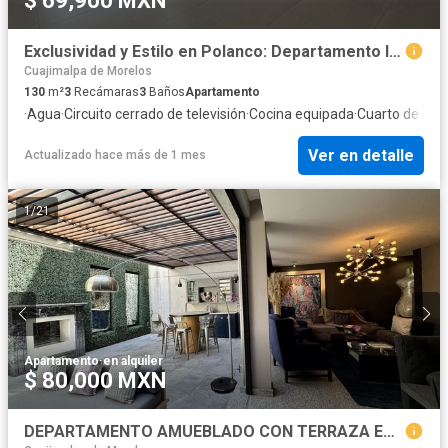
$ 69,900 MXN
Exclusividad y Estilo en Polanco: Departamento Iluminado en Calle Arquímedes
Cuajimalpa de Morelos
130
m²
3
Recámaras
3
Baños
Apartamento
·
Agua
·
Circuito cerrado de televisión
·
Cocina equipada
·
Cuarto de Lim
Ver en detalle
Actualizado hace más de 1 mes
1
/
21
Apartamento
·
en alquiler
$ 80,000 MXN
DEPARTAMENTO AMUEBLADO CON TERRAZA EN POLANCO