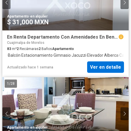
Apartamento
·
en alquiler
$ 31,000 MXN
En Renta Departamento Con Amenidades En Benito Juárez CDMX
Cuajimalpa de Morelos
83
m²
2
Recámaras
2
Baños
Apartamento
·
Balcón
·
Estacionamiento
·
Gimnasio
·
Jacuzzi
·
Elevador
·
Alberca
·
Canch
Ver en detalle
Actualizado hace 1 semana
1
/
28
Apartamento
·
en alquiler