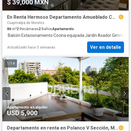
$ 39,000 MXN
En Renta Hermoso Departamento Amueblado Con Amenidades en Colonia Xoco, CDMX
Cuajimalpa de Morelos
86
m²
2
Recámaras
2
Baños
Apartamento
·
Balcón
·
Estacionamiento
·
Cocina equipada
·
Jardín
·
Asador
·
Gimnasio
·
Ver en detalle
Actualizado hace 3 semanas
1
/
14
Apartamento
·
en alquiler
USD 5,900
Departamento en renta en Polanco V Sección, Miguel Hidalgo, Ciudad de México