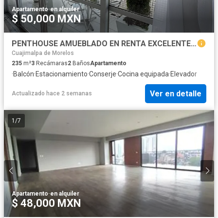
Apartamento
·
en alquiler
$ 50,000 MXN
PENTHOUSE AMUEBLADO EN RENTA EXCELENTE VISTA Y UBICACIÓN
Cuajimalpa de Morelos
235
m²
3
Recámaras
2
Baños
Apartamento
·
Balcón
·
Estacionamiento
·
Conserje
·
Cocina equipada
·
Elevador
Ver en detalle
Actualizado hace 2 semanas
1
/
7
Apartamento
·
en alquiler
$ 48,000 MXN