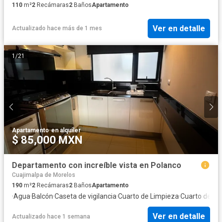
110
m²
2
Recámaras
2
Baños
Apartamento
Ver en detalle
Actualizado hace más de 1 mes
1
/
21
Apartamento
·
en alquiler
$ 85,000 MXN
Departamento con increíble vista en Polanco
Cuajimalpa de Morelos
190
m²
2
Recámaras
2
Baños
Apartamento
·
Agua
·
Balcón
·
Caseta de vigilancia
·
Cuarto de Limpieza
·
Cuarto de ser
Ver en detalle
Actualizado hace 1 semana