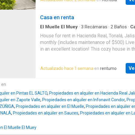
Casa en renta
El Muelle El Muey
·
3
Recámaras
·
2
Baños
·
C
House for rent in Hacienda Real, Tonalá, Jali
monthly (includes maintenance of $500) Live
in an excellent location! This cozy house in 
Real subdivision is ideal for those seeking fu
tranquility, a
Ve
Actualizado hace 1 semana
en
rentumo
e en
quiler en Pintas EL SALTO
,
Propiedades en alquiler en Hacienda Real Jal
uiler en Zapote Valle
,
Propiedades en alquiler en Infonavit Condor
,
Prop
ZÚÑIGA
,
Propiedades en alquiler en El Muelle
,
Propiedades en alquiler 
ONALÁ
,
Propiedades en alquiler en Sauces
,
Propiedades en alquiler en L
en El Muelle El Muey