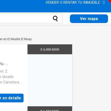
VENDER O RENTAR TU INMUEBLE
Ver mapa
er en El Muelle El Muey
$ 6,000 MXN
ño
·
ga
el. 2
e lavado
m Carretera a
r en detalle