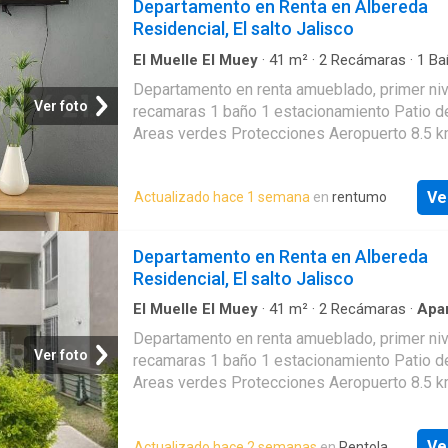
Departamento en Renta en Albereda
Residencial, El salto Jalisco
El Muelle El Muey
·
41
m²
·
2
Recámaras
·
1
Ba
Apartamento
·
Jardín
·
Estacionamiento
·
Bode
Departamento en renta amueblado, primer niv
Ver foto
recamaras 1 baño 1 estacionamiento Patio d
Areas verdes Protecciones Aeropuerto 8.5 k
Chapala 5.1 km Bodega de Aurrera 500 m
Ve
Actualizado hace 1 semana
en
rentumo
Departamento en Renta en Albereda
Residencial, El salto Jalisco
El Muelle El Muey
·
41
m²
·
2
Recámaras
·
Apa
Jardín
·
Estacionamiento
·
Bodega
Departamento en renta amueblado, primer niv
Ver foto
recamaras 1 baño 1 estacionamiento Patio d
Areas verdes Protecciones Aeropuerto 8.5 k
Chapala 5.1 km Bodega de Aurrera 500 m
Ve
Actualizado hace 2 semanas
en
Rentola