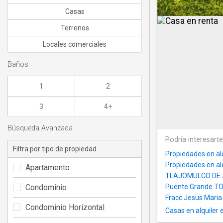
Casas
Terrenos
Locales comerciales
Baños
1
2
3
4+
Búsqueda Avanzada
Podría interesart
Filtra por tipo de propiedad
Propiedades en al
Propiedades en alq
Apartamento
TLAJOMULCO DE 
Condominio
Puente Grande T
Fracc Jesus Maria
Condominio Horizontal
Casas en alquiler 