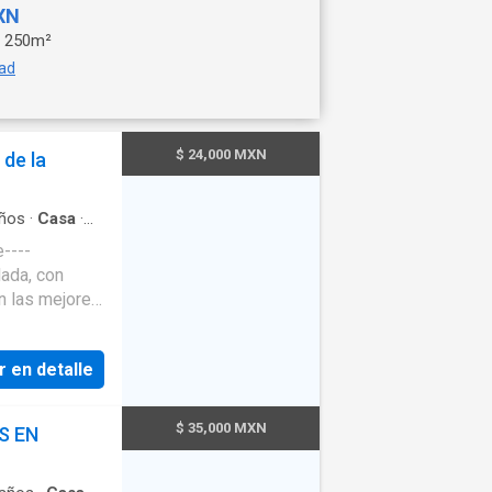
XN
250m²
dad
$ 24,000 MXN
de la
ños
·
Casa
·
berca
·
Terraza
----
on las mejores
o A 5 Minutos
r en detalle
s. 2
$ 35,000 MXN
S EN
igerador Area
o Terraza Con