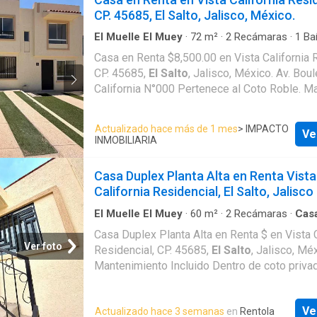
y campana Herrería en puerta principal y ven
CP. 45685, El Salto, Jalisco, México.
Amenidades: Casetas de vigilancia Acceso controlado
24/7 Casa Club general con terraza Cachas d
El Muelle El Muey
·
72
m²
·
2
Recámaras
·
1
Ba
Agua
·
Cocina integral
·
Electricidad
·
Estacionam
de Patinetas Juegos Infantiles Pista para correr en Jardín
Casa en Renta $8,500.00 en Vista California 
Seguridad
Lineal Coto con terraza Canchas de usos múltiples
CP. 45685,
El Salto
, Jalisco, México. Av. Boulevard vista
Aparatos para ejercicio al aire libre Ubicación:
California N°000 Pertenece al Coto Roble. Mantenimiento
https://maps.app.goo.gl/G15mQJ6yeaHVEeq
Incluido Terreno 4.50 m x 16.00 mts Sup. Terreno 72.00 m2
Sup. Construcción 66.62 m2 Antigüedad: Nueva 
Actualizado hace más de 1 mes
> IMPACTO
Ve
Plantas 2 Recamaras con entrepaños de closet 1 b
INMOBILIARIA
completo 1 medio baño 1 cajon de estacionamiento 1
Patio Acabados: Calentador electrico Cocina Integral con
Casa Duplex Planta Alta en Renta Vista
estufa y campana Herrería en puerta principal
California Residencial, El Salto, Jalisco
planta baja y jaula en patio Amenidades: Casetas de
vigilancia Acceso controlado 24/7 Casa Club
El Muelle El Muey
·
60
m²
·
2
Recámaras
·
Cas
Terraza
·
Zona infantil
·
Estacionamiento
terraza Cachas de Futbol Área de Patinetas
Casa Duplex Planta Alta en Renta $ en Vista C
Infantiles Pista para correr en Jardín Lineal Coto con
Ver foto
Residencial, CP. 45685,
El Salto
, Jalisco, Mé
terraza Canchas de usos múltiples Aparatos para ejercicio
Mantenimiento Incluido Dentro de coto priva
al aire libre Ubicación:
6.00 x 15.00 mts Sup. Terreno 90.00 m2 Sup.
https://maps.app.goo.gl/t1go3irVqtutd8y47?
60.00 m2 Antigüedad: Nueva Duplex Planta B
Ve
Actualizado hace 3 semanas
en
Rentola
Recamaras con closet 1 baño completo 1 caj