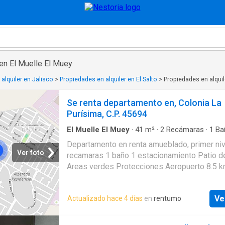
en El Muelle El Muey
alquiler en Jalisco
>
Propiedades en alquiler en El Salto
>
Propiedades en alquil
Se renta departamento en, Colonia La
Purísima, C.P. 45694
El Muelle El Muey
·
41
m²
·
2
Recámaras
·
1
Ba
Apartamento
·
Jardín
·
Estacionamiento
·
Bode
Departamento en renta amueblado, primer niv
Ver foto
recamaras 1 baño 1 estacionamiento Patio d
Areas verdes Protecciones Aeropuerto 8.5 k
Chapala 5.1 km Bodega de Aurrera 500 m
Ve
Actualizado hace 4 días
en
rentumo