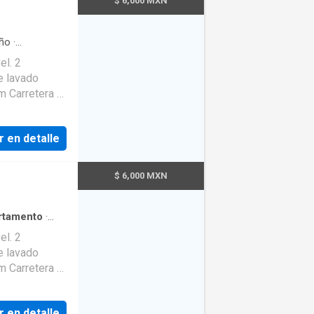
$ 6,000 MXN
ño
·
ga
el. 2
e lavado
m Carretera a
r en detalle
$ 6,000 MXN
rtamento
·
el. 2
e lavado
m Carretera a
r en detalle