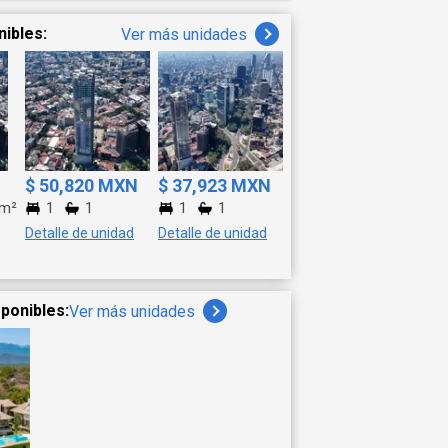
nibles:
Ver más unidades
$ 50,820 MXN
$ 37,923 MXN
m²
1
1
1
1
Detalle de unidad
Detalle de unidad
ponibles:
Ver más unidades