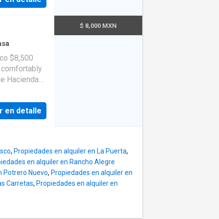
$ 8,000 MXN
asa
sco $8,500
 comfortably
the Hacienda
nctionality,
r en detalle
isco
,
Propiedades en alquiler en La Puerta
,
iedades en alquiler en Rancho Alegre
en Potrero Nuevo
,
Propiedades en alquiler en
as Carretas
,
Propiedades en alquiler en