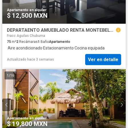
Apartamento
·
en alquiler
$ 12,500 MXN
DEPARTAENTO AMUEBLADO RENTA MONTEBELLO
Fracc Aguilas Chuburna
75
m²
2
Recámaras
1
Baño
Apartamento
·
Aire acondicionado
·
Estacionamiento
·
Cocina equipada
Ver en detalle
Actualizado hace 3 semanas
1
/
16
Apartamento
·
en alquiler
$ 19,800 MXN