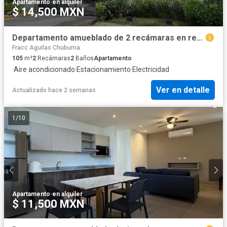
Apartamento
·
en alquiler
$ 14,500 MXN
Departamento amueblado de 2 recámaras en renta en Mérida
Fracc Aguilas Chuburna
105
m²
2
Recámaras
2
Baños
Apartamento
·
Aire acondicionado
·
Estacionamiento
·
Electricidad
Ver en detalle
Actualizado hace 2 semanas
1
/
10
Apartamento
·
en alquiler
$ 11,500 MXN