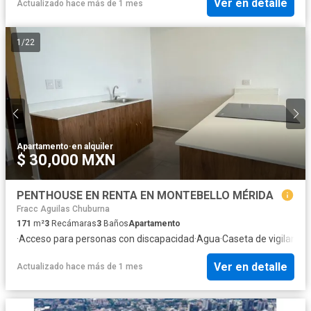
Ver en detalle
Actualizado hace más de 1 mes
1
/
22
Apartamento
·
en alquiler
$ 30,000 MXN
PENTHOUSE EN RENTA EN MONTEBELLO MÉRIDA
Fracc Aguilas Chuburna
171
m²
3
Recámaras
3
Baños
Apartamento
·
Acceso para personas con discapacidad
·
Agua
·
Caseta de vigilancia
·
Ver en detalle
Actualizado hace más de 1 mes