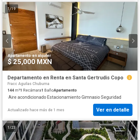
1
/
19
Apartamento
·
en alquiler
$ 25,000 MXN
Departamento en Renta en Santa Gertrudis Copo
Fracc Aguilas Chuburna
144
m²
1
Recámara
1
Baño
Apartamento
·
Aire acondicionado
·
Estacionamiento
·
Gimnasio
·
Seguridad
Ver en detalle
Actualizado hace más de 1 mes
1
/
23