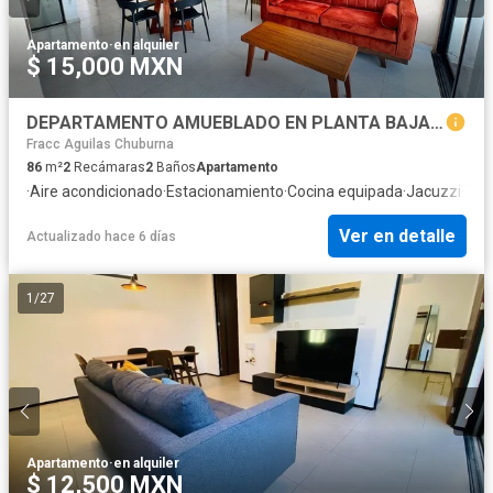
Apartamento
·
en alquiler
$ 15,000 MXN
DEPARTAMENTO AMUEBLADO EN PLANTA BAJA, TERRAZA Y ALBERCA | BENITO JUÁREZ NORTE
Fracc Aguilas Chuburna
86
m²
2
Recámaras
2
Baños
Apartamento
·
Aire acondicionado
·
Estacionamiento
·
Cocina equipada
·
Jacuzzi
·
Ter
Ver en detalle
Actualizado hace 6 días
1
/
27
Apartamento
·
en alquiler
$ 12,500 MXN