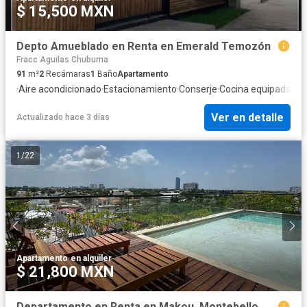
$ 15,500 MXN
Depto Amueblado en Renta en Emerald Temozón
Fracc Aguilas Chuburna
91
m²
2
Recámaras
1
Baño
Apartamento
·
Aire acondicionado
·
Estacionamiento
·
Conserje
·
Cocina equipada
·
Gi
Ver en detalle
Actualizado hace 3 días
1
/
22
Apartamento
·
en alquiler
$ 21,800 MXN
Departamento en Renta en Makou, Montebello, dentro de la ciudad, Mérida