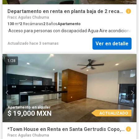
Departamento en renta en planta baja de 2 recamaras con amenidades
Fracc Aguilas Chuburna
130
m²
2
Recámaras
2
Baños
Apartamento
·
Acceso para personas con discapacidad
·
Agua
·
Aire acondicionado
·
Ver en detalle
Actualizado hace 3 semanas
1
/
28
Apartamento
·
en alquiler
$ 19,000 MXN
ACTUALIZADO
*Town House en Renta en Santa Gertrudis Copo, Mérida Yucatán*
Fracc Aguilas Chuburna