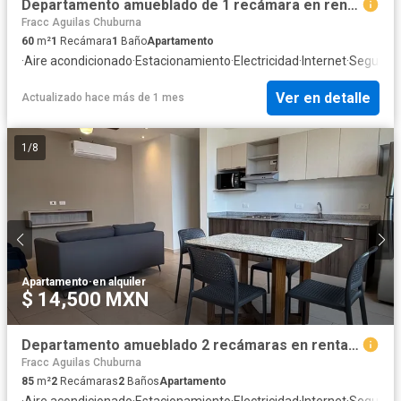
Departamento amueblado de 1 recámara en renta en Mérida
Fracc Aguilas Chuburna
60
m²
1
Recámara
1
Baño
Apartamento
·
Aire acondicionado
·
Estacionamiento
·
Electricidad
·
Internet
·
Segurida
Ver en detalle
Actualizado hace más de 1 mes
1
/
8
Apartamento
·
en alquiler
$ 14,500 MXN
Departamento amueblado 2 recámaras en renta en Mérida
Fracc Aguilas Chuburna
85
m²
2
Recámaras
2
Baños
Apartamento
·
Aire acondicionado
·
Estacionamiento
·
Electricidad
·
Internet
·
Segurida