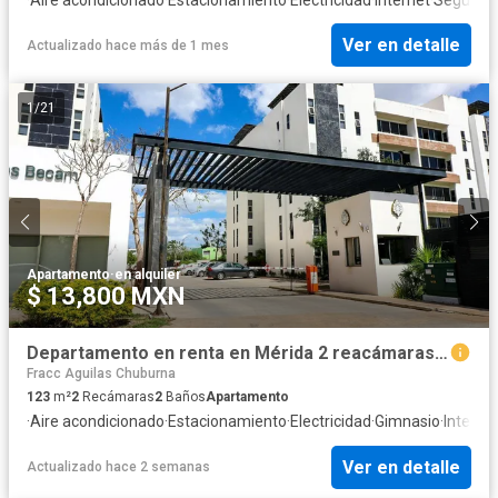
Ver en detalle
Actualizado hace más de 1 mes
1
/
21
Apartamento
·
en alquiler
$ 13,800 MXN
Departamento en renta en Mérida 2 reacámaras amueblado | Utara Towers |
Fracc Aguilas Chuburna
123
m²
2
Recámaras
2
Baños
Apartamento
·
Aire acondicionado
·
Estacionamiento
·
Electricidad
·
Gimnasio
·
Interne
Ver en detalle
Actualizado hace 2 semanas