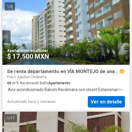
1
/
8
Apartamento
·
en alquiler
$ 17,500 MXN
Se renta departamento en VÍA MONTEJO de una habitación totalmente amueblado.
Fracc Aguilas Chuburna
60
m²
1
Recámara
1
Baño
Apartamento
·
Aire acondicionado
·
Balcón
·
Recámara con closet
·
Estacionamiento
·
Ver en detalle
Actualizado hace 0 semanas
1
/
17