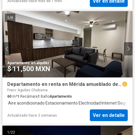
Ver en detalle
Actualizado hace más de 1 mes
1
/
9
Apartamento
·
en alquiler
$ 11,500 MXN
Departamento en renta en Mérida amueblado de 1 recámara
Fracc Aguilas Chuburna
60
m²
1
Recámara
1
Baño
Apartamento
·
Aire acondicionado
·
Estacionamiento
·
Electricidad
·
Internet
·
Segurida
Ver en detalle
Actualizado hace 2 semanas
1
/
22