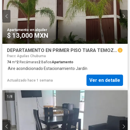
Apartamento
·
en alquiler
$ 13,000 MXN
DEPARTAMENTO EN PRIMER PISO TIARA TEMOZON
Fracc Aguilas Chuburna
74
m²
2
Recámaras
2
Baños
Apartamento
·
Aire acondicionado
·
Estacionamiento
·
Jardín
Ver en detalle
Actualizado hace 1 semana
1
/
8