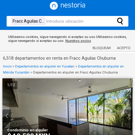
Utilizamos cookies, sigue navegando si aceptas su uso.Utilizamos cookies,
sigue navegando si aceptas su uso.
Nuestros socios
BLOQUEAR
ACEPTO
6,518 departamentos en renta en Fracc Aguilas Chuburna
Inicio
>
Departamentos en alquiler en Yucatan
>
Departamentos en alquiler en
Mérida Yucantán
>
Departamentos en alquiler en Fracc Aguilas Chuburna
1
/
12
Condominio
·
en alquiler