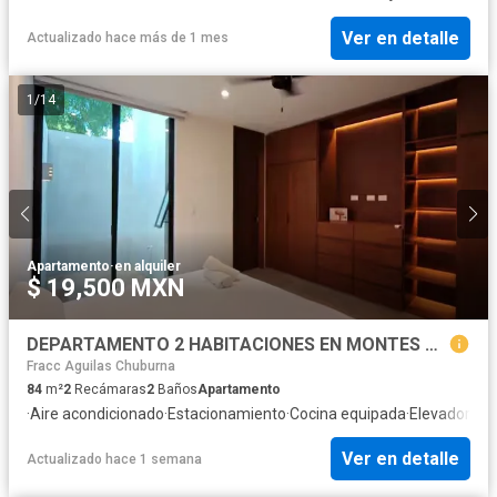
Ver en detalle
Actualizado hace más de 1 mes
1
/
14
Apartamento
·
en alquiler
$ 19,500 MXN
DEPARTAMENTO 2 HABITACIONES EN MONTES DE AME CON PANELES SOLARES
Fracc Aguilas Chuburna
84
m²
2
Recámaras
2
Baños
Apartamento
·
Aire acondicionado
·
Estacionamiento
·
Cocina equipada
·
Elevador
Ver en detalle
Actualizado hace 1 semana