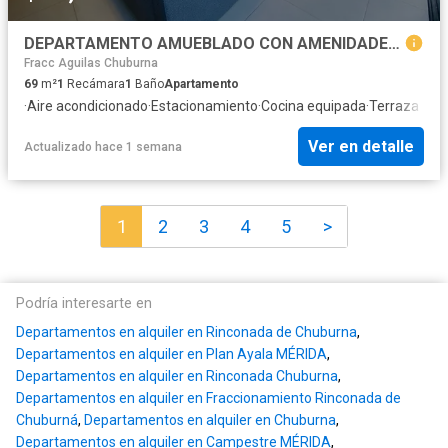
DEPARTAMENTO AMUEBLADO CON AMENIDADES EN RENTA, EN MONTES DE AMÉ
Fracc Aguilas Chuburna
69
m²
1
Recámara
1
Baño
Apartamento
·
Aire acondicionado
·
Estacionamiento
·
Cocina equipada
·
Terraza
Ver en detalle
Actualizado hace 1 semana
1
2
3
4
5
>
Podría interesarte en
Departamentos en alquiler en Rinconada de Chuburna
,
Departamentos en alquiler en Plan Ayala MÉRIDA
,
Departamentos en alquiler en Rinconada Chuburna
,
Departamentos en alquiler en Fraccionamiento Rinconada de
Chuburná
,
Departamentos en alquiler en Chuburna
,
Departamentos en alquiler en Campestre MÉRIDA
,