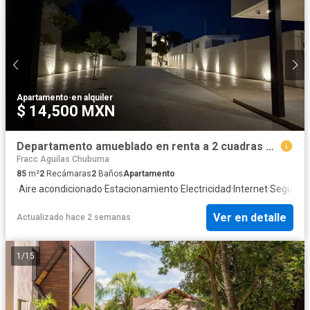
Apartamento
·
en alquiler
$ 14,500 MXN
Departamento amueblado en renta a 2 cuadras de Prolongación Paseo de Montejo
Fracc Aguilas Chuburna
85
m²
2
Recámaras
2
Baños
Apartamento
·
Aire acondicionado
·
Estacionamiento
·
Electricidad
·
Internet
·
Segurida
Ver en detalle
Actualizado hace 2 semanas
1
/
15