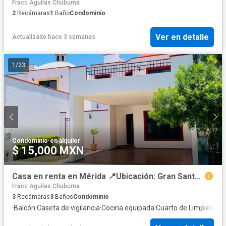
Fracc Aguilas Chuburna
2
Recámaras
1
Baño
Condominio
Ver en detalle
Actualizado hace 3 semanas
1
/
23
Condominio
·
en alquiler
$ 15,000 MXN
Casa en renta en Mérida 📍Ubicación: Gran Santa Fe. Ciudad Caucel
Fracc Aguilas Chuburna
3
Recámaras
3
Baños
Condominio
·
Balcón
·
Caseta de vigilancia
·
Cocina equipada
·
Cuarto de Limpieza
·
El