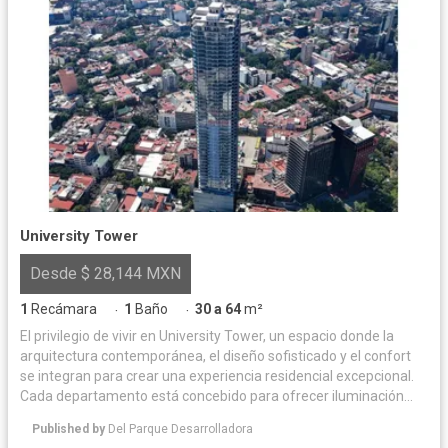
University Tower
Desde $ 28,144 MXN
1
Recámara
1
Baño
30 a 64
m²
·
·
El privilegio de vivir en University Tower, un espacio donde la
arquitectura contemporánea, el diseño sofisticado y el confort
se integran para crear una experiencia residencial excepcional.
Cada departamento está concebido para ofrecer iluminación
natural y acabados de alta calidad, logrando un equilibrio
Published by
Del Parque Desarrolladora
perfecto entre elegancia y funcionalidad. Las amenidades han