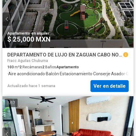
Apartamento
·
en alquiler
$ 25,000 MXN
DEPARTAMENTO DE LUJO EN ZAGUAN CABO NORTE AMUEBLADO, MERIDA, YUCATAN.
Fracc Aguilas Chuburna
103
m²
2
Recámaras
2
Baños
Apartamento
·
Aire acondicionado
·
Balcón
·
Estacionamiento
·
Conserje
·
Asador
·
Gimn
Ver en detalle
Actualizado hace 1 semana
1
/
17