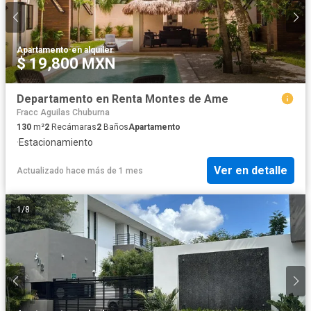
Apartamento
·
en alquiler
$ 19,800 MXN
Departamento en Renta Montes de Ame
Fracc Aguilas Chuburna
130
m²
2
Recámaras
2
Baños
Apartamento
·
Estacionamiento
Ver en detalle
Actualizado hace más de 1 mes
1
/
8