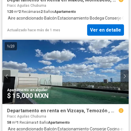
Fracc Aguilas Chuburna
120
m²
2
Recámaras
2
Baños
Apartamento
·
Aire acondicionado
·
Balcón
·
Estacionamiento
·
Bodega
·
Conserje
·
Coci
Ver en detalle
Actualizado hace más de 1 mes
1
/
20
Apartamento
·
en alquiler
$ 15,000 MXN
Departamento en renta en Vizcaya, Temozón , Mérida, Yucatán
Fracc Aguilas Chuburna
58
m²
1
Recámara
1
Baño
Apartamento
·
Aire acondicionado
·
Balcón
·
Estacionamiento
·
Conserje
·
Cocina equi