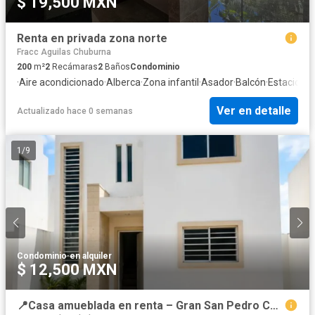
$ 19,500 MXN
Renta en privada zona norte
Fracc Aguilas Chuburna
200
m²
2
Recámaras
2
Baños
Condominio
·
Aire acondicionado
·
Alberca
·
Zona infantil
·
Asador
·
Balcón
·
Estaciona
Ver en detalle
Actualizado hace 0 semanas
1
/
9
Condominio
·
en alquiler
$ 12,500 MXN
📍Casa amueblada en renta – Gran San Pedro Cholul Mérida, Yucatán