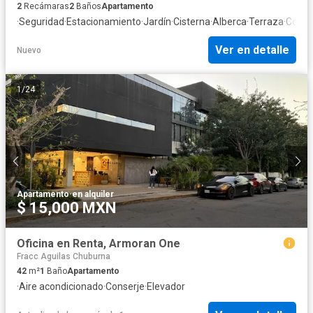
2
Recámaras
2
Baños
Apartamento
·
Seguridad
·
Estacionamiento
·
Jardín
·
Cisterna
·
Alberca
·
Terraza
·
Cocina
Ver en detalle
Nuevo
1
/
24
Apartamento
·
en alquiler
$ 15,000 MXN
Oficina en Renta, Armoran One
Fracc Aguilas Chuburna
42
m²
1
Baño
Apartamento
·
Aire acondicionado
·
Conserje
·
Elevador