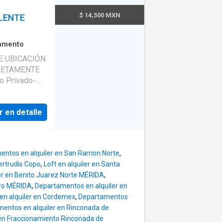
tilos de vida
, baño y
$ 14,500 MXN
LENTE
o compartido
ada Área de
nes Terraza
amento
 equipado
E UBICACIÓN
alón de usos
LETAMENTE
mas y
 Privado-
ntro de
ortón
uisitos:
 cortinas y
 deposito
r en detalle
Refrigerador,
ujetos a
ado propio
a (varía por
 Cama
entos en alquiler en San Ramon Norte
,
inas y
ertrudis Copo
,
Loft en alquiler en Santa
s,closet,
er en Benito Juarez Norte MÉRIDA
,
do de
ero MÉRIDA
,
Departamentos en alquiler en
EL 15 de
n alquiler en Cordemex
,
Departamentos
de áreas
entos en alquiler en Rinconada de
cción de
en Fraccionamiento Rinconada de