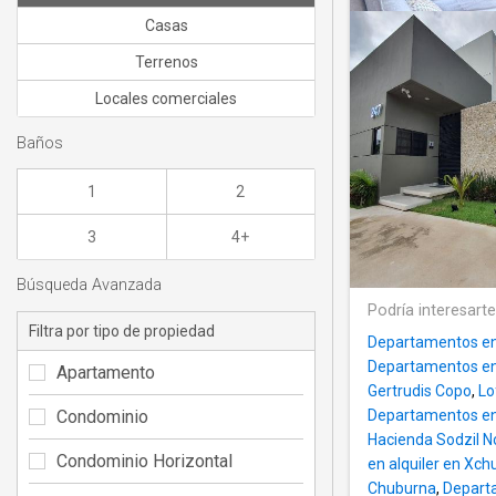
Casas
Terrenos
Locales comerciales
Baños
1
2
3
4+
Búsqueda Avanzada
Podría interesart
Filtra por tipo de propiedad
Departamentos en
Departamentos en
Apartamento
Gertrudis Copo
,
Lo
Condominio
Departamentos en 
Hacienda Sodzil N
Condominio Horizontal
en alquiler en Xc
Chuburna
,
Departa