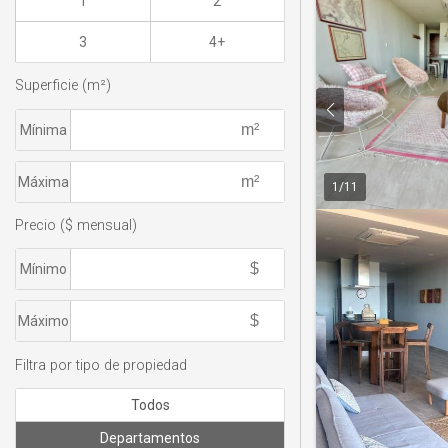
1
2
3
4+
Superficie (m²)
Mínima
Máxima
1
/
11
Precio ($ mensual)
Mínimo
Máximo
Filtra por tipo de propiedad
Todos
Departamentos