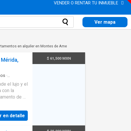
VENDER O RENTAR TU INMUEBLE
Ver mapa
tamentos en alquiler en Montes de Ame
$ 61,500 MXN
Mérida,
os
·
iento
·
Cocina
e el lujo y el
·
Terraza
 con la
 vestida con
r en detalle
ndas y
arto de lavado
 para 3