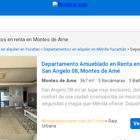
tos en renta en Montes de Ame
en alquiler en Yucatan
>
Departamentos en alquiler en Mérida Yucantán
>
Depar
Departamento Amueblado en Renta en 
San Angelo 08, Montes de Amé
Montes de Ame
·
367
m²
·
3
Recámaras
·
3
Bañ
Apartamento
·
Aire acondicionado
·
Estacionam
San Angelo 08 es un lugar muy exclusivo, dond
equipada
·
Jardín
·
Gimnasio
·
Elevador
·
Alberca
confort de una ciudad cosmopolita se mezcla
seguridad y magia que Mérida ofrece. Departamento de 1
planta en el piso 12. CUENTA CON: -3 Recámaras -3 1/2
Baños - Sala - Comedor -Sala de T.V. - Cocina
Actualizado hace más de 1 mes
> Raiz
Ve
barra de cuarzo, refrigerador, estufa, microo
Urbana
lavaplatos - Cuarto de servicio con baño - Cu
- Bodega -Terraza techada - Cochera techada