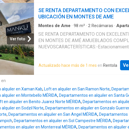
que son capaces de adaptarse a variables es
Distribución: Habitación 1 con increíble vista.
SE RENTA DEPARTAMENTO CON EXCE
walkking clóset Habitación 2 con literas bañ
UBICACIÓN EN MONTES DE AME
con visitas 2 Baños completos Cocina equip
Lavado con Lavadora Estacionamiento 2 Cajo
Montes de Ame
·
98
m²
·
2
Recámaras
·
Apart
Hermosa Vista Completamente amueblado y
SE RENTA DEPARTAMENTO CON EXCELENT
Amenidades: Recepción Elevador Ludoteca S
Ver foto
EN MONTES DE AMÉ AMUEBLADOS COMP
múltiples climatizado Gimnasio Baños de da
NUEVOSCARACTERÍSTICAS:-Estacionamiento
caballeros Canal de nado Piscina Familiar Ce
Cámaras de vigilancia en todo el complejo-P
negocios Seguridad 24/7 ¡FACTURAMOS! Req
eléctrico y vigilante 24 hrs-Sala Equipada con
Mes de renta Mes de deposito Aval o doble
Ve
Actualizado hace más de 1 mes
en
Rentola
minisplit-Comedor-Cocina (Parrilla eléctrica, 
Gastos Notariales: Disponibilidad y precios s
Horno de microondas, campana)-Área de lav
cambio sin previo aviso. Somos tus aliad
con batea e instalación de secadora y lavador
e en
departamento)-1 Recamara con baño propio,
 alquiler en Xaman Kab
,
Loft en alquiler en San Ramon Norte
,
Departam
matrimonial, closet, Ventilador, Minisplit, Cort
 alquiler en Montebello MÉRIDA
,
Departamentos en alquiler en Santa G
Tocador.-1 Recamara comparte baño de Visita
ft en alquiler en Benito Juarez Norte MÉRIDA
,
Departamentos en alquil
Ventilador, Minisplit, Cortinas y TocadorEsta
alquiler en Sodzil Norte
,
Departamentos en alquiler en Gonzalo Guerr
conservación: Excelente.DISPONIBLE PARA 
orte
,
Departamentos en alquiler en San Angel MÉRIDA
,
Departamentos e
Marzo y 20 de AbrilINCLUYE:Mantenimiento 
humpich
,
Departamentos en alquiler en Sol Campestre MÉRIDA
,
Departam
comunes AguaInternet independiente Recole
mentos en alquiler en Monterreal MÉRIDA
,
Departamentos en alquiler 