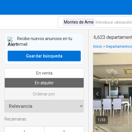
6,623 departamen
Recibe nuevos anuncios en tu
email
Inicio
>
Departamentos 
Guardar búsqueda
En venta
En alquiler
Ordenar por:
Recámaras
1
/
33