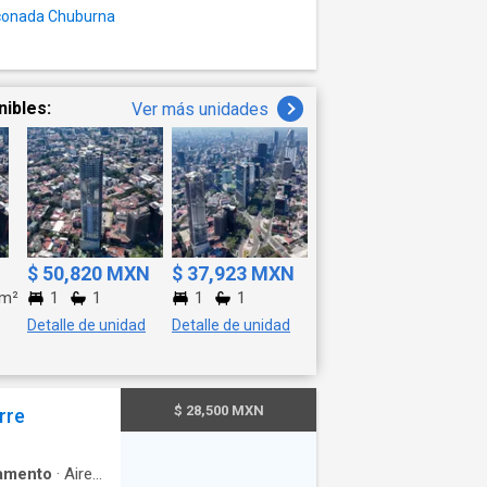
rado Portón
nconada Chuburna
enta-
ntrato
nibles:
Ver más unidades
$ 50,820 MXN
$ 37,923 MXN
m²
1
1
1
1
Detalle de unidad
Detalle de unidad
$ 28,500 MXN
rre
amento
·
Aire