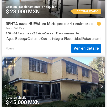
Casa en Fraccionamiento
·
en alquiler
$ 23,000 MXN
ACTUALIZADO
RENTA casa NUEVA en Metepec de 4 recámaras muy cerca de Av. Tecnológico
Fracc Del Rey
200
m²
4
Recámaras
2
Baños
Casa en Fraccionamiento
·
Agua
·
Bodega
·
Cisterna
·
Cocina integral
·
Electricidad
·
Estacionamient
Ver en detalle
Nuevo
1
/
29
Casa
·
en alquiler
$ 45,000 MXN