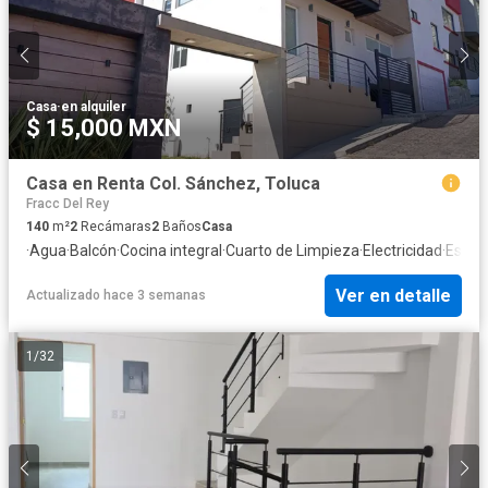
Casa
·
en alquiler
$ 15,000 MXN
Casa en Renta Col. Sánchez, Toluca
Fracc Del Rey
140
m²
2
Recámaras
2
Baños
Casa
·
Agua
·
Balcón
·
Cocina integral
·
Cuarto de Limpieza
·
Electricidad
·
Estac
Ver en detalle
Actualizado hace 3 semanas
1
/
32