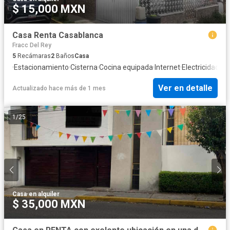
$ 15,000 MXN
Casa Renta Casablanca
Fracc Del Rey
5
Recámaras
2
Baños
Casa
·
Estacionamiento
·
Cisterna
·
Cocina equipada
·
Internet
·
Electricidad
·
Ag
Ver en detalle
Actualizado hace más de 1 mes
1
/
25
Casa
·
en alquiler
$ 35,000 MXN