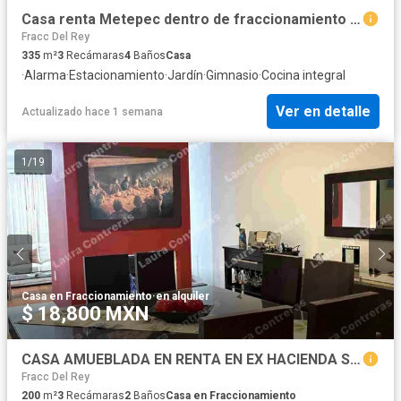
Casa renta Metepec dentro de fraccionamiento en Ave. La Asunción esquina Ave. Lerma
Fracc Del Rey
335
m²
3
Recámaras
4
Baños
Casa
·
Alarma
·
Estacionamiento
·
Jardín
·
Gimnasio
·
Cocina integral
Ver en detalle
Actualizado hace 1 semana
1
/
19
Casa en Fraccionamiento
·
en alquiler
$ 18,800 MXN
CASA AMUEBLADA EN RENTA EN EX HACIENDA SAN JOSÉ A 10 MINUTOS DEL AEROPUERTO DE TOLUCA, SALIDA RÁPIDA ATLACOMULCO Y CDMX.
Fracc Del Rey
200
m²
3
Recámaras
2
Baños
Casa en Fraccionamiento