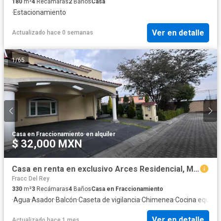
180
m²
4
Recámaras
2
Baños
Casa
·
Estacionamiento
Ver en detalle
Actualizado hace 0 semanas
1
/
65
Casa en Fraccionamiento
·
en alquiler
$ 32,000 MXN
Casa en renta en exclusivo Arces Residencial, Metepec
Fracc Del Rey
330
m²
3
Recámaras
4
Baños
Casa en Fraccionamiento
·
Agua
·
Asador
·
Balcón
·
Caseta de vigilancia
·
Chimenea
·
Cocina equipa
Ver en detalle
Actualizado hace 1 mes