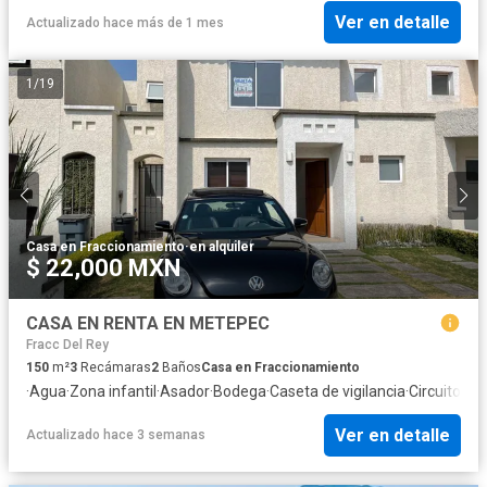
Ver en detalle
Actualizado hace más de 1 mes
1
/
19
Casa en Fraccionamiento
·
en alquiler
$ 22,000 MXN
CASA EN RENTA EN METEPEC
Fracc Del Rey
150
m²
3
Recámaras
2
Baños
Casa en Fraccionamiento
·
Agua
·
Zona infantil
·
Asador
·
Bodega
·
Caseta de vigilancia
·
Circuito ce
Ver en detalle
Actualizado hace 3 semanas