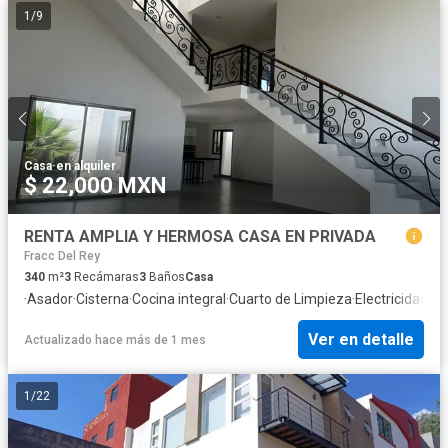
1
/
9
Casa
·
en alquiler
$ 22,000 MXN
RENTA AMPLIA Y HERMOSA CASA EN PRIVADA
Fracc Del Rey
340
m²
3
Recámaras
3
Baños
Casa
·
Asador
·
Cisterna
·
Cocina integral
·
Cuarto de Limpieza
·
Electricidad
·
Es
Ver en detalle
Actualizado hace más de 1 mes
1
/
22