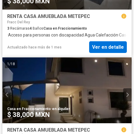
$ 38,000 MXN
RENTA CASA AMUEBLADA METEPEC
Fracc Del Rey
3
Recámaras
4
Baños
Casa en Fraccionamiento
·
Acceso para personas con discapacidad
·
Agua
·
Calefacción
·
Caseta d
Ver en detalle
Actualizado hace más de 1 mes
1
/
18
Casa en Fraccionamiento
·
en alquiler
$ 38,000 MXN
RENTA CASA AMUEBLADA METEPEC