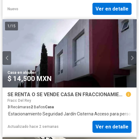
Ver en detalle
Nuevo
1
/
15
Casa
·
en alquiler
$ 14,500 MXN
SE RENTA O SE VENDE CASA EN FRACCIONAMIENTO LA RIVERA I, TOLUCA, EDO MÉXICO.
Fracc Del Rey
3
Recámaras
2
Baños
Casa
·
Estacionamiento
·
Seguridad
·
Jardín
·
Cisterna
·
Acceso para personas 
Ver en detalle
Actualizado hace 2 semanas