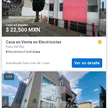
Casa
·
en alquiler
$ 22,500 MXN
Casa en Venta en Electricistas
Fracc Del Rey
8
Recámaras
1
Baño
Casa
Ver en detalle
Actualizado hace más de 1 mes
1
/
24