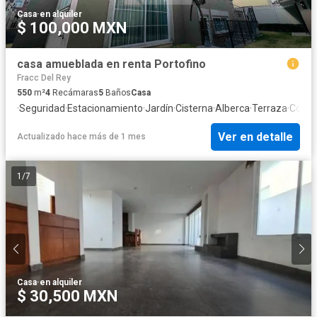
Casa
·
en alquiler
$ 100,000 MXN
casa amueblada en renta Portofino
Fracc Del Rey
550
m²
4
Recámaras
5
Baños
Casa
·
Seguridad
·
Estacionamiento
·
Jardín
·
Cisterna
·
Alberca
·
Terraza
·
Cocina
Ver en detalle
Actualizado hace más de 1 mes
1
/
7
Casa
·
en alquiler
$ 30,500 MXN