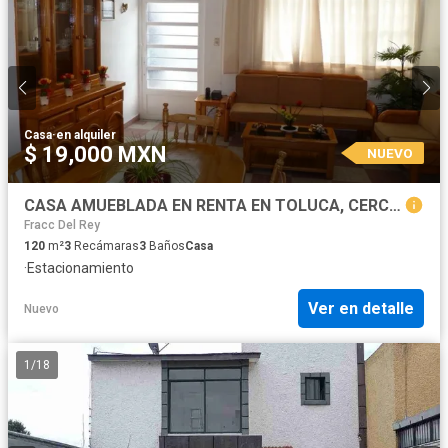
Casa
·
en alquiler
$ 19,000 MXN
NUEVO
CASA AMUEBLADA EN RENTA EN TOLUCA, CERCANA AL CENTRO, FACTURABLE
Fracc Del Rey
120
m²
3
Recámaras
3
Baños
Casa
·
Estacionamiento
Ver en detalle
Nuevo
1
/
18