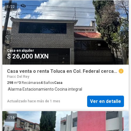
1
/
22
Casa
·
en alquiler
$ 26,000 MXN
Casa venta o renta Toluca en Col. Federal cerca de Tollocan y del Sanatorio Toluca, remodelada.
Fracc Del Rey
298
m²
3
Recámaras
4
Baños
Casa
·
Alarma
·
Estacionamiento
·
Cocina integral
Ver en detalle
Actualizado hace más de 1 mes
1
/
16