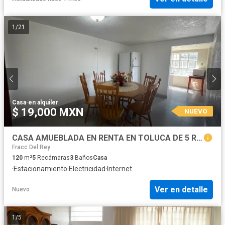
1
/
21
Casa
·
en alquiler
$ 19,000 MXN
NUEVO
CASA AMUEBLADA EN RENTA EN TOLUCA DE 5 REC, FACTURABLE
Fracc Del Rey
120
m²
5
Recámaras
3
Baños
Casa
·
Estacionamiento
·
Electricidad
·
Internet
Ver en detalle
Nuevo
1
/
5