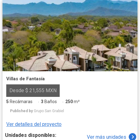
Villas de Fantasía
Desde $ 21,555 MXN
5
Recámaras
3
Baños
250
m²
·
·
Published by
Grupo San Grabiel
Ver detalles del proyecto
Unidades disponibles:
Ver más unidades