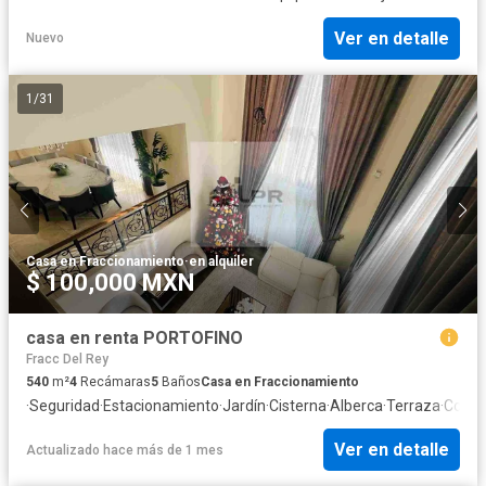
Ver en detalle
Nuevo
1
/
31
Casa en Fraccionamiento
·
en alquiler
$ 100,000 MXN
casa en renta PORTOFINO
Fracc Del Rey
540
m²
4
Recámaras
5
Baños
Casa en Fraccionamiento
·
Seguridad
·
Estacionamiento
·
Jardín
·
Cisterna
·
Alberca
·
Terraza
·
Cocina
Ver en detalle
Actualizado hace más de 1 mes