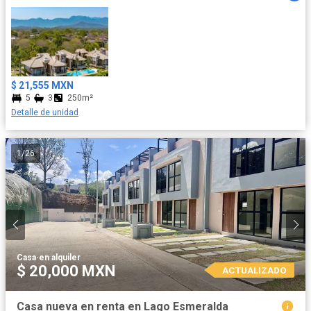
$ 21,555 MXN
5
3
250m²
Detalle de unidad
1
/
26
Casa
·
en alquiler
$ 20,000 MXN
ACTUALIZADO
Casa nueva en renta en Lago Esmeralda