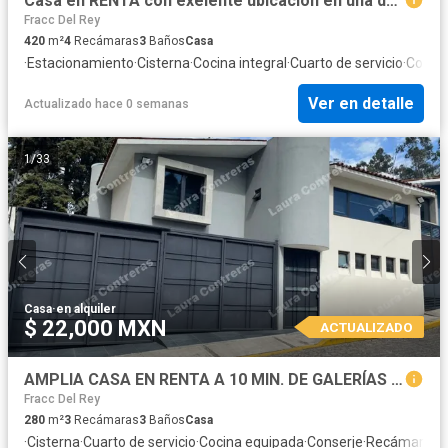
Casa en RENTA con exelente ubicación en una de las mejores zonas de Toluca.
Fracc Del Rey
420
m²
4
Recámaras
3
Baños
Casa
·
Estacionamiento
·
Cisterna
·
Cocina integral
·
Cuarto de servicio
·
Cocina
Ver en detalle
Actualizado hace 0 semanas
1
/
33
Casa
·
en alquiler
$ 22,000 MXN
ACTUALIZADO
AMPLIA CASA EN RENTA A 10 MIN. DE GALERÍAS METEPEC
Fracc Del Rey
280
m²
3
Recámaras
3
Baños
Casa
·
Cisterna
·
Cuarto de servicio
·
Cocina equipada
·
Conserje
·
Recámara co