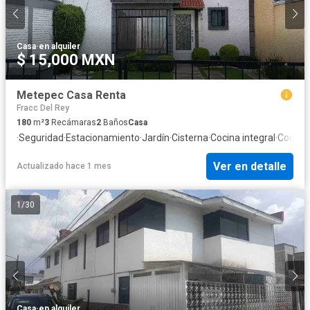
Casa
·
en alquiler
$ 15,000 MXN
Metepec Casa Renta
Fracc Del Rey
180
m²
3
Recámaras
2
Baños
Casa
·
Seguridad
·
Estacionamiento
·
Jardín
·
Cisterna
·
Cocina integral
·
Cocina
Ver en detalle
Actualizado hace 1 mes
1
/
30
Casa
·
en alquiler