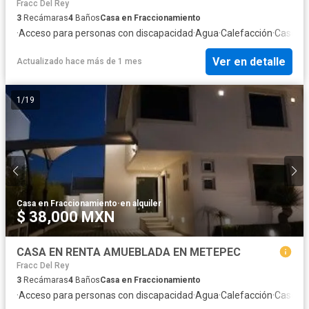
Fracc Del Rey
3
Recámaras
4
Baños
Casa en Fraccionamiento
·
Acceso para personas con discapacidad
·
Agua
·
Calefacción
·
Caseta d
Ver en detalle
Actualizado hace más de 1 mes
1
/
19
Casa en Fraccionamiento
·
en alquiler
$ 38,000 MXN
CASA EN RENTA AMUEBLADA EN METEPEC
Fracc Del Rey
3
Recámaras
4
Baños
Casa en Fraccionamiento
·
Acceso para personas con discapacidad
·
Agua
·
Calefacción
·
Caseta d