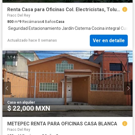
Renta Casa para Oficinas Col. Electricistas, Toluca
Fracc Del Rey
800
m²
9
Recámaras
4
Baños
Casa
·
Seguridad
·
Estacionamiento
·
Jardín
·
Cisterna
·
Cocina integral
·
Cuarto 
Ver en detalle
Actualizado hace 0 semanas
1
/
14
Casa
·
en alquiler
$ 22,000 MXN
METEPEC RENTA PARA OFICINAS CASA BLANCA
Fracc Del Rey