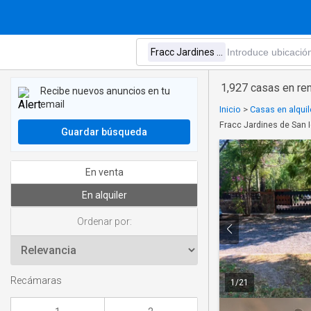
1,927 casas en ren
Recibe nuevos anuncios en tu
email
Inicio
>
Casas en alquil
Fracc Jardines de San 
Guardar búsqueda
En venta
En alquiler
Ordenar por:
Recámaras
1
/
21