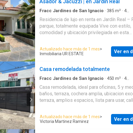
Asador & Jacuzzi | en Jardín Real
Fracc Jardines de San Ignacio
·
385
m²
·
4
Recámaras
·
5
Baños
·
Casa
·
Acceso para per
Residencia de lujo en renta en Jardín Real – 
con discapacidad
·
Agua
·
Aire acondicionado
·
parque, totalmente equipada Vive con estilo,
infantil
·
Asador
·
Balcón
·
Bodega
·
Caseta de vi
Circuito cerrado de televisión
·
Cisterna
·
Cocina
comodidad y ubicación privilegiada en esta
equipada
·
Cuarto de servicio
·
Electricidad
·
espectacular casa en esquina dentro de Jardí
Estacionamiento
·
Jacuzzi
·
Jardín
·
Despacho
·
frente a parque y ubicada en Coto 10. Una pr
Recámara con closet
·
Sala polivalente
·
Seguri
Actualizado hace más de 1 mes
>
Ver en d
diseñada para quienes buscan amplitud, priv
Terraza
Inmobiliaria UR ESTATE
un ambiente ideal tanto para familias como p
ejecutivos. Con una construcción de 384.55 m
Casa remodelada totalmente
residencia de dos plantas destaca por su ex
distribución, equipamiento de alta calidad y
Fracc Jardines de San Ignacio
·
450
m²
·
4
Recámaras
·
5
Baños
·
Casa
·
Cuarto de servici
espacios pensados para disfrutar cada mom
Casa remodelada, ideal para oficinas, 5 y me
Estacionamiento
·
Terraza
Planta baja: Elegante área social con comedo
baños, terraza, cochera amplia, ubicacion exc
madera de Parota para 8 personas, sala con 
terraza, amplios espacios, lista para usar, ca
cantina integrada y aire acondicionado, crean
tranquila
ambiente cálido y sofisticado. Cocina estilo
Actualizado hace más de 1 mes
>
americana completamente equipada con
Ver en d
Victoria Martinez Ramirez
refrigerador, horno, microondas, utensilios y va
lista para usarse. Cuenta además con: • Estu