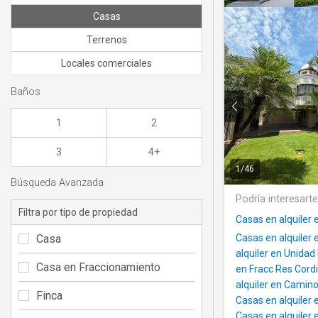
Casas
Terrenos
Locales comerciales
Baños
1
2
3
4+
1
/
46
Búsqueda Avanzada
Podría interesart
Filtra por tipo de propiedad
Casas en alquiler
Casa
Casas en alquiler
alquiler en Unida
Casa en Fraccionamiento
en Fracc Res Cordi
alquiler en Cami
Finca
Casas en alquiler
Casas en alquiler 