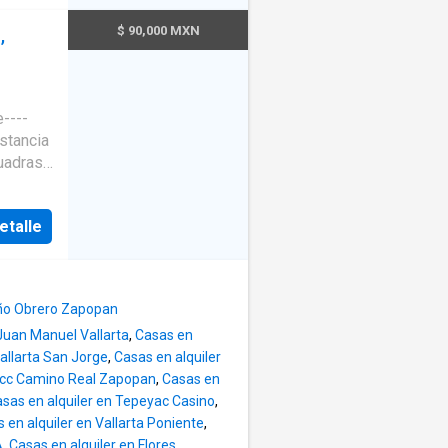
o grande
stema de
hada
$ 90,000 MXN
,
ara 6
do para
 área de
. Aire
 del
ntros
----
erraza
Patio,
dares),
ducto,
etalle
620m2
 y
 Autos.
i
era
o
comedor
iño Obrero Zapopan
o con
 Juan Manuel Vallarta
,
Casas en
pensa y
ño
Vallarta San Jorge
,
Casas en alquiler
anta
alta, •
racc Camino Real Zapopan
,
Casas en
e
sas en alquiler en Tepeyac Casino
,
e de
 6 autos
 en alquiler en Vallarta Poniente
,
A
,
Casas en alquiler en Flores