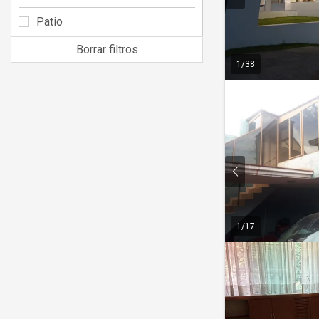
Patio
Borrar filtros
1
/
38
1
/
17