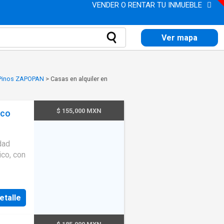
VENDER O RENTAR TU INMUEBLE
Ver mapa
n Pinos ZAPOPAN
>
Casas en alquiler en
$ 155,000 MXN
sco
servicio
dad
ico, con
e y una
etalle
raza