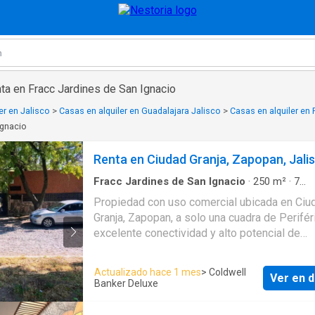
ta en Fracc Jardines de San Ignacio
er en Jalisco
>
Casas en alquiler en Guadalajara Jalisco
>
Casas en alquiler e
Ignacio
Renta en Ciudad Granja, Zapopan, Jali
Fracc Jardines de San Ignacio
·
250
m²
·
7
Recámaras
·
8
Baños
·
Casa
·
Jardín
·
Cuarto de 
Propiedad con uso comercial ubicada en Ciu
·
Terraza
Granja, Zapopan, a solo una cuadra de Perifér
excelente conectividad y alto potencial de
operación. 2011 m2 Cuenta con 202 m² de
construcción aproximado, 20 metros de frent
Actualizado hace 1 mes
> Coldwell
Ver en d
distribución versátil que permite adaptarse a
Banker Deluxe
distintos giros comerciales. Características:
Estacionamiento frontal para 4 vehículos Ter