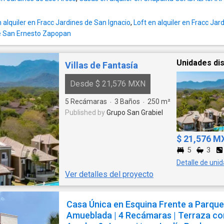
Lavadero Cuarto de Servicio Cuarto para portero de
Guardias 24/7 con doble pluma (condominio 
seguridad. - BONDADES: Tanque Estacionario 2
del fraccionamiento)
Cisterna de 5 Mil Litros D/JL. EasyBroker ID: EB-
alquiler en Fracc Jardines de San Ignacio
,
Loft en alquiler en Fracc Jar
WG1060
lle San Ernesto Zapopan
Unidades dis
Villas de Fantasía
Desde $ 21,576 MXN
5
Recámaras
3
Baños
250
m²
·
·
Published by
Grupo San Grabiel
$ 21,576 M
5
3
Detalle de uni
Ver detalles del proyecto
Casa Única en Esquina Frente a Parque
Amueblada | 4 Recámaras | Terraza co