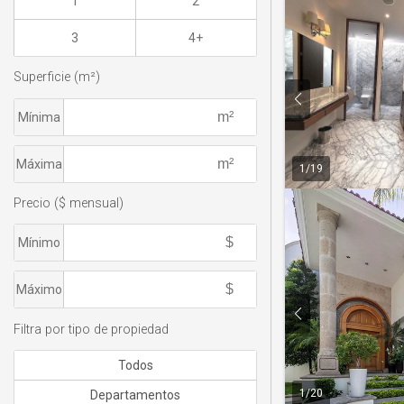
1
2
3
4+
Superficie (m²)
Mínima
Máxima
1
/
19
Precio ($ mensual)
Mínimo
Máximo
Filtra por tipo de propiedad
Todos
1
/
20
Departamentos