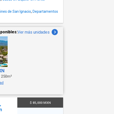
adentro
dines de San Ignacio
,
Departamentos
ponibles:
Ver más unidades
XN
250m²
dad
$ 85,000 MXN
,
n