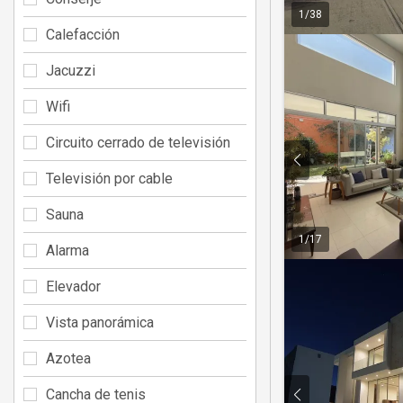
1
/
38
Calefacción
Jacuzzi
Wifi
Circuito cerrado de televisión
Televisión por cable
Sauna
1
/
17
Alarma
Elevador
Vista panorámica
Azotea
Cancha de tenis