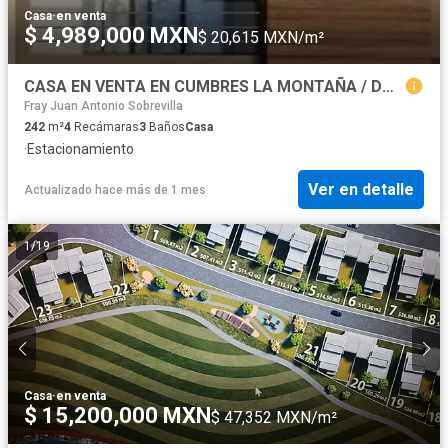
Casa
·
en venta
$ 4,989,000 MXN
$ 20,615 MXN/m²
CASA EN VENTA EN CUMBRES LA MONTAÑA / DOMINIO CUMBRES
Fray Juan Antonio Sobrevilla
242
m²
4
Recámaras
3
Baños
Casa
·
Estacionamiento
Ver en detalle
Actualizado hace más de 1 mes
1
/
19
Casa
·
en venta
$ 15,200,000 MXN
$ 47,352 MXN/m²