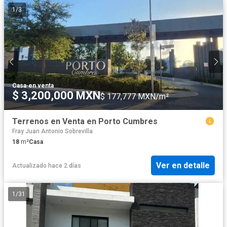
1
/
3
Casa
·
en venta
$ 3,200,000 MXN
$ 177,777 MXN/m²
Terrenos en Venta en Porto Cumbres
Fray Juan Antonio Sobrevilla
18
m²
Casa
Ver en detalle
Actualizado hace 2 días
1
/
31