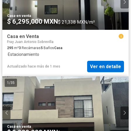
Casa
·
en venta
$ 6,295,000 MXN
$ 21,338 MXN/m²
Casa en Venta
Fray Juan Antonio Sobrevilla
295
m²
3
Recámaras
5
Baños
Casa
·
Estacionamiento
Ver en detalle
Actualizado hace más de 1 mes
1
/
35
Casa
·
en venta