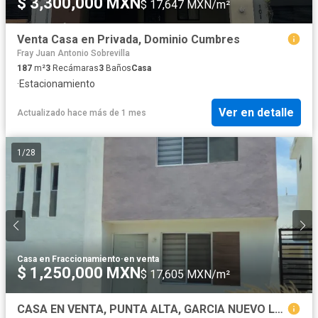
$ 3,300,000 MXN
$ 17,647 MXN/m²
Venta Casa en Privada, Dominio Cumbres
Fray Juan Antonio Sobrevilla
187
m²
3
Recámaras
3
Baños
Casa
·
Estacionamiento
Ver en detalle
Actualizado hace más de 1 mes
1
/
28
Casa en Fraccionamiento
·
en venta
$ 1,250,000 MXN
$ 17,605 MXN/m²
CASA EN VENTA, PUNTA ALTA, GARCIA NUEVO LEON