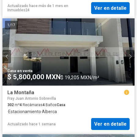
Actualizado hace más de 1 mes
en
Ver en detalle
Inmuebles24
1
/
17
Casa
·
en venta
$ 5,800,000 MXN
$ 19,205 MXN/m²
La Montaña
Fray Juan Antonio Sobrevilla
302
m²
4
Recámaras
4
Baños
Casa
·
Estacionamiento
·
Alberca
Ver en detalle
Actualizado hace 1 semana