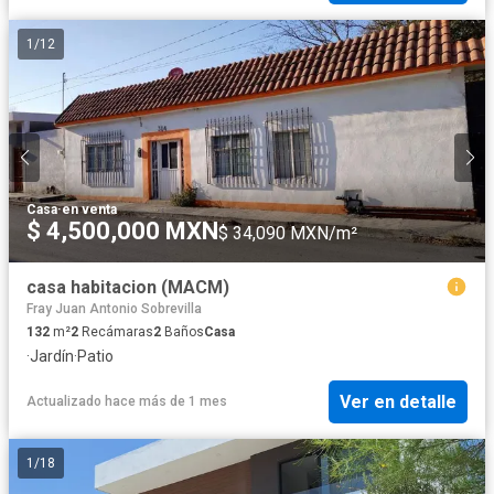
1
/
12
Casa
·
en venta
$ 4,500,000 MXN
$ 34,090 MXN/m²
casa habitacion (MACM)
Fray Juan Antonio Sobrevilla
132
m²
2
Recámaras
2
Baños
Casa
·
Jardín
·
Patio
Ver en detalle
Actualizado hace más de 1 mes
1
/
18