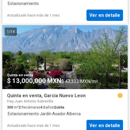
·
Estacionamiento
Ver en detalle
Actualizado hace más de 1 mes
1
/
14
Quinta
·
en venta
$ 13,000,000 MXN
$ 43,333 MXN/m²
Quinta en venta, Garcia Nuevo Leon
Fray Juan Antonio Sobrevilla
300
m²
2
Recámaras
4
Baños
Quinta
·
Estacionamiento
·
Jardín
·
Asador
·
Alberca
Ver en detalle
Actualizado hace más de 1 mes