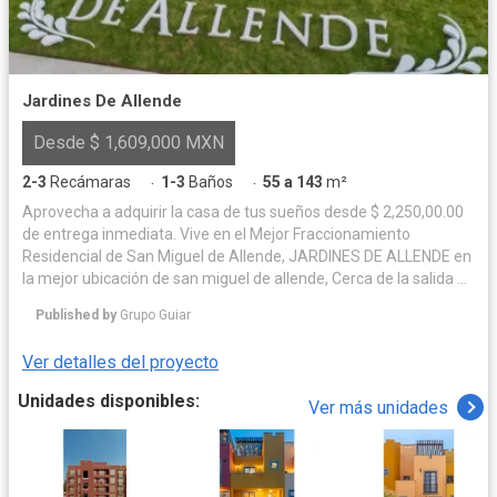
Jardines De Allende
Desde $ 1,609,000 MXN
2-3
Recámaras
1-3
Baños
55 a 143
m²
·
·
Aprovecha a adquirir la casa de tus sueños desde $ 2,250,00.00
de entrega inmediata. Vive en el Mejor Fraccionamiento
Residencial de San Miguel de Allende, JARDINES DE ALLENDE en
la mejor ubicación de san miguel de allende, Cerca de la salida a
Querétaro, a 3.5 kilómetros de la parroquia y centro de la ciudad,
Published by
Grupo Guiar
además a 500 metros de Liverpool. Nuestras amenidades
diseñadas para toda la familia, andadores con ciclovías, áreas
Ver detalles del proyecto
verdes con asadores, juegos infantiles y aparatos para hacer
ejercicio, canchas de usos múltiples, pasto sintético, además
Unidades disponibles:
Ver más unidades
cancha de pádel. Contaremos con una plaza cívica y comercial al
centro del fraccionamiento. Tenemos 3 modelos de viviendas.
Siqueiros. Rivera. Kahlo. Todas nuestra viviendas se entregan
con concina integral equipada con estufa completa, preparación