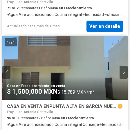
Fray Juan Antonio Sobrevilla
71
m²
2
Recámaras
1
Baño
Casa en Fraccionamiento
·
Agua
·
Aire acondicionado
·
Cocina integral
·
Electricidad
·
Estacionamie
Ver en detalle
Actualizado hace más de 1 mes
1
/
24
Casa en Fraccionamiento
·
en venta
$ 1,500,000 MXN
$ 15,789 MXN/m²
CASA EN VENTA ENPUNTA ALTA EN GARCIA NUEVO LEON
Fray Juan Antonio Sobrevilla
95
m²
3
Recámaras
2
Baños
Casa en Fraccionamiento
·
Agua
·
Aire acondicionado
·
Cocina integral
·
Conserje
·
Electricidad
·
Est