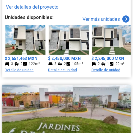
Ver detalles del proyecto
Unidades disponibles:
Ver más unidades
$ 2,651,463 MXN
$ 2,450,000 MXN
$ 2,245,000 MXN
3
2
122m²
3
2
105m²
2
1
90m²
Detalle de unidad
Detalle de unidad
Detalle de unidad