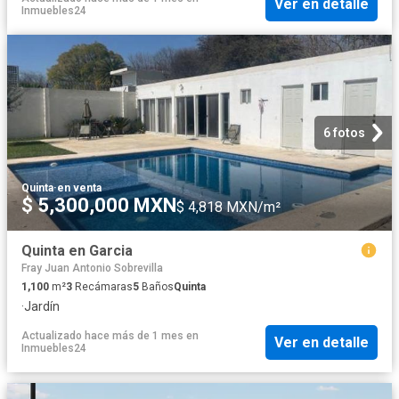
Ver en detalle
Inmuebles24
6 fotos
Quinta
·
en venta
$ 5,300,000 MXN
$ 4,818 MXN/m²
Quinta en Garcia
Fray Juan Antonio Sobrevilla
1,100
m²
3
Recámaras
5
Baños
Quinta
·
Jardín
Actualizado hace más de 1 mes
en
Ver en detalle
Inmuebles24