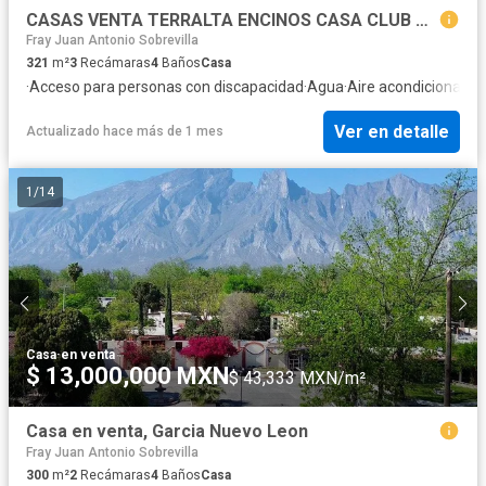
CASAS VENTA TERRALTA ENCINOS CASA CLUB GOLF
Fray Juan Antonio Sobrevilla
321
m²
3
Recámaras
4
Baños
Casa
·
Acceso para personas con discapacidad
·
Agua
·
Aire acondicionado
·
Ver en detalle
Actualizado hace más de 1 mes
1
/
14
Casa
·
en venta
$ 13,000,000 MXN
$ 43,333 MXN/m²
Casa en venta, Garcia Nuevo Leon
Fray Juan Antonio Sobrevilla
300
m²
2
Recámaras
4
Baños
Casa