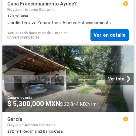
Casa Fraccionamiento Ayucc?
Fray Juan Antonio Sobrevilla
170
m²
Casa
·
Jardín
·
Terraza
·
Zona infantil
·
Alberca
·
Estacionamiento
Actualizado hace más de 1 mes
en
Ver en detalle
universoInmuebles
Ver foto
Casa
·
en venta
$ 5,300,000 MXN
$ 22,844 MXN/m²
García
Fray Juan Antonio Sobrevilla
232
m²
1
Recámara
2
Baños
Casa