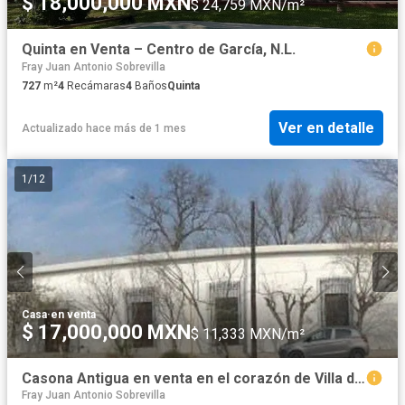
$ 18,000,000 MXN
$ 24,759 MXN/m²
Quinta en Venta – Centro de García, N.L.
Fray Juan Antonio Sobrevilla
727
m²
4
Recámaras
4
Baños
Quinta
Ver en detalle
Actualizado hace más de 1 mes
1
/
12
Casa
·
en venta
$ 17,000,000 MXN
$ 11,333 MXN/m²
Casona Antigua en venta en el corazón de Villa de Garcia
Fray Juan Antonio Sobrevilla