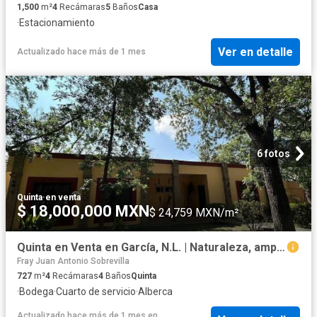
1,500
m²
4
Recámaras
5
Baños
Casa
·
Estacionamiento
Ver en detalle
Actualizado hace más de 1 mes
6 fotos
Quinta
·
en venta
$ 18,000,000 MXN
$ 24,759 MXN/m²
Quinta en Venta en García, N.L. | Naturaleza, amplitud y privacidad en una sola propiedad
Fray Juan Antonio Sobrevilla
727
m²
4
Recámaras
4
Baños
Quinta
·
Bodega
·
Cuarto de servicio
·
Alberca
Actualizado hace más de 1 mes
en