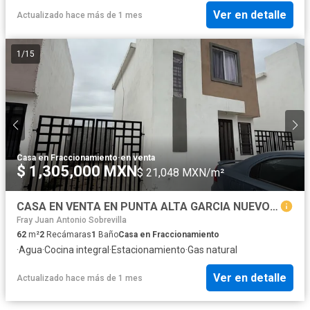
Ver en detalle
Actualizado hace más de 1 mes
1
/
15
Casa en Fraccionamiento
·
en venta
$ 1,305,000 MXN
$ 21,048 MXN/m²
CASA EN VENTA EN PUNTA ALTA GARCIA NUEVO LEON
Fray Juan Antonio Sobrevilla
62
m²
2
Recámaras
1
Baño
Casa en Fraccionamiento
·
Agua
·
Cocina integral
·
Estacionamiento
·
Gas natural
Ver en detalle
Actualizado hace más de 1 mes