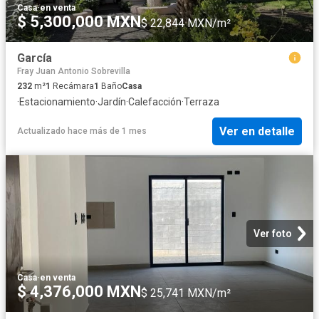
Casa
·
en venta
$ 5,300,000 MXN
$ 22,844 MXN/m²
García
Fray Juan Antonio Sobrevilla
232
m²
1
Recámara
1
Baño
Casa
·
Estacionamiento
·
Jardín
·
Calefacción
·
Terraza
Ver en detalle
Actualizado hace más de 1 mes
Ver foto
Casa
·
en venta
$ 4,376,000 MXN
$ 25,741 MXN/m²