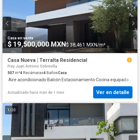
Casa
·
en venta
$ 19,500,000 MXN
$ 38,461 MXN/m²
Casa Nueva | Terralta Residencial
Fray Juan Antonio Sobrevilla
507
m²
4
Recámaras
4
Baños
Casa
·
Aire acondicionado
·
Balcón
·
Estacionamiento
·
Cocina equipada
·
Jard
Ver en detalle
Actualizado hace más de 1 mes
1
/
20