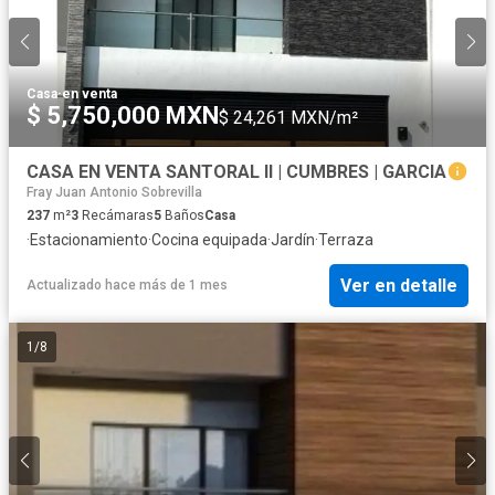
Casa
·
en venta
$ 5,750,000 MXN
$ 24,261 MXN/m²
CASA EN VENTA SANTORAL ll | CUMBRES | GARCIA
Fray Juan Antonio Sobrevilla
237
m²
3
Recámaras
5
Baños
Casa
·
Estacionamiento
·
Cocina equipada
·
Jardín
·
Terraza
Ver en detalle
Actualizado hace más de 1 mes
1
/
8