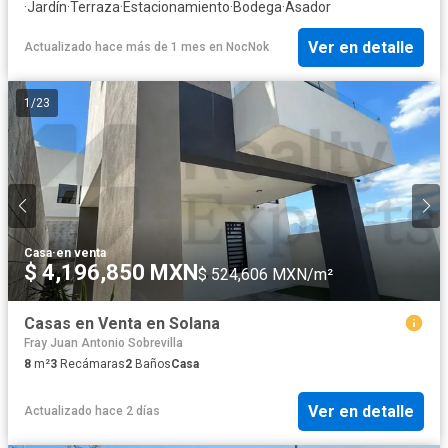
·
Jardín
·
Terraza
·
Estacionamiento
·
Bodega
·
Asador
Ver en detalle
Actualizado hace más de 1 mes
en
NocNok
1
/
23
Casa
·
en venta
$ 4,196,850 MXN
$ 524,606 MXN/m²
Casas en Venta en Solana
Fray Juan Antonio Sobrevilla
8
m²
3
Recámaras
2
Baños
Casa
Ver en detalle
Actualizado hace 2 días