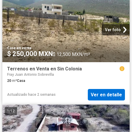
Ver foto
Casa
·
en venta
$ 250,000 MXN
$ 12,500 MXN/m²
Terrenos en Venta en Sin Colonia
Fray Juan Antonio Sobrevilla
20
m²
Casa
Ver en detalle
Actualizado hace 2 semanas
1
/
12