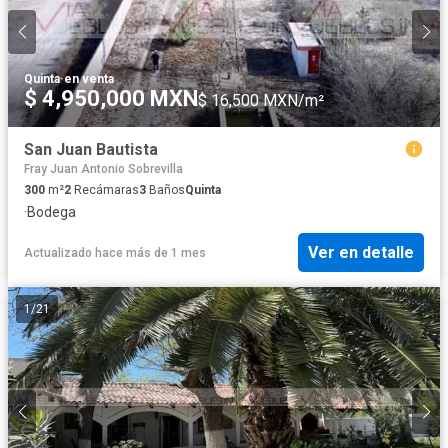
Quinta
·
en venta
$ 4,950,000 MXN
$ 16,500 MXN/m²
San Juan Bautista
Fray Juan Antonio Sobrevilla
300
m²
2
Recámaras
3
Baños
Quinta
·
Bodega
Ver en detalle
Actualizado hace más de 1 mes
1
/
21