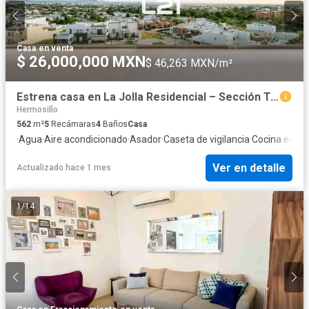
Casa
·
en venta
$ 26,000,000 MXN
$ 46,263 MXN/m²
Estrena casa en La Jolla Residencial – Sección Turquesas
Hermosillo
562
m²
5
Recámaras
4
Baños
Casa
·
Agua
·
Aire acondicionado
·
Asador
·
Caseta de vigilancia
·
Cocina equi
Ver en detalle
Actualizado hace 1 mes
1
/
14