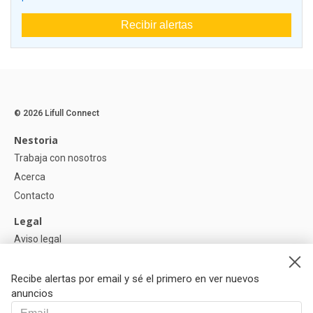
Recibir alertas
© 2026 Lifull Connect
Nestoria
Trabaja con nosotros
Acerca
Contacto
Legal
Aviso legal
Política de Privacidad
Política de Cookies
Recibe alertas por email y sé el primero en ver nuevos
anuncios
Ayuda