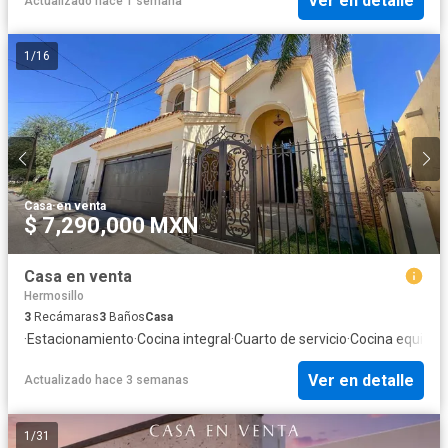
Ver en detalle
Actualizado hace 1 semana
1
/
16
Casa
·
en venta
$ 7,290,000 MXN
Casa en venta
Hermosillo
3
Recámaras
3
Baños
Casa
·
Estacionamiento
·
Cocina integral
·
Cuarto de servicio
·
Cocina equipad
Ver en detalle
Actualizado hace 3 semanas
1
/
31