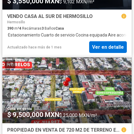
$ 3,550,000 MXN
$ 9,102 MXN/m²
VENDO CASA AL SUR DE HERMOSILLO
Hermosillo
390
m²
4
Recámaras
3
Baños
Casa
·
Estacionamiento
·
Cuarto de servicio
·
Cocina equipada
·
Aire acondic
Ver en detalle
Actualizado hace más de 1 mes
1
/
9
Casa
·
en venta
$ 9,500,000 MXN
$ 25,000 MXN/m²
PROPIEDAD EN VENTA DE 720 M2 DE TERRENO EN COLONIA CONSTITUCION