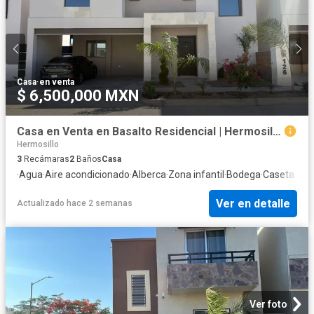
Casa
·
en venta
$ 6,500,000 MXN
Casa en Venta en Basalto Residencial | Hermosillo $6,500,0000
Hermosillo
3
Recámaras
2
Baños
Casa
·
Agua
·
Aire acondicionado
·
Alberca
·
Zona infantil
·
Bodega
·
Caseta de v
Ver en detalle
Actualizado hace 2 semanas
Ver foto