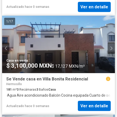
Ver en detalle
Actualizado hace 0 semanas
1
/
17
Casa
·
en venta
$ 3,100,000 MXN
$ 17,127 MXN/m²
Se Vende casa en Villa Bonita Residencial
Hermosillo
181
m²
3
Recámaras
3
Baños
Casa
·
Agua
·
Aire acondicionado
·
Balcón
·
Cocina equipada
·
Cuarto de servic
Ver en detalle
Actualizado hace 0 semanas