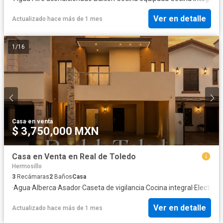
Ver en detalle
Actualizado hace más de 1 mes
1
/
16
Casa
·
en venta
$ 3,750,000 MXN
Casa en Venta en Real de Toledo
Hermosillo
3
Recámaras
2
Baños
Casa
·
Agua
·
Alberca
·
Asador
·
Caseta de vigilancia
·
Cocina integral
·
Electrici
Ver en detalle
Actualizado hace más de 1 mes