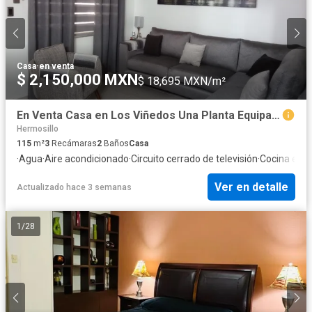
Casa
·
en venta
$ 2,150,000 MXN
$ 18,695 MXN/m²
En Venta Casa en Los Viñedos Una Planta Equipada Norte de Hermosillo Libre de Gravamen
Hermosillo
115
m²
3
Recámaras
2
Baños
Casa
·
Agua
·
Aire acondicionado
·
Circuito cerrado de televisión
·
Cocina equ
Ver en detalle
Actualizado hace 3 semanas
1
/
28