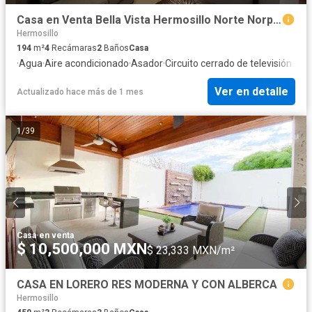
Casa en Venta Bella Vista Hermosillo Norte Norponiente 4 recamaras sobre Calle amplia
Hermosillo
194
m²
4
Recámaras
2
Baños
Casa
·
Agua
·
Aire acondicionado
·
Asador
·
Circuito cerrado de televisión
·
Cis
Ver en detalle
Actualizado hace más de 1 mes
1
/
39
Casa
·
en venta
$ 10,500,000 MXN
$ 23,333 MXN/m²
CASA EN LORERO RES MODERNA Y CON ALBERCA
Hermosillo