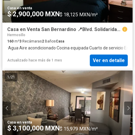
Casa
·
en venta
$ 2,900,000 MXN
$ 18,125 MXN/m²
Casa en Venta San Bernardino 📍Blvd. Solidaridad y Blvd. Ignacio Salazar, norponiente
Hermosillo
160
m²
3
Recámaras
2
Baños
Casa
·
Agua
·
Aire acondicionado
·
Cocina equipada
·
Cuarto de servicio
·
Estac
Ver en detalle
Actualizado hace más de 1 mes
1
/
21
Casa
·
en venta
$ 3,100,000 MXN
$ 15,979 MXN/m²