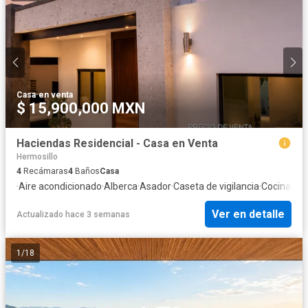
Casa
·
en venta
$ 15,900,000 MXN
Haciendas Residencial - Casa en Venta
Hermosillo
4
Recámaras
4
Baños
Casa
·
Aire acondicionado
·
Alberca
·
Asador
·
Caseta de vigilancia
·
Cocina eq
Ver en detalle
Actualizado hace 3 semanas
1
/
18