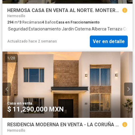
HERMOSA CASA EN VENTA AL NORTE. MONTEROSA RESIDENCIAL
Hermosillo
294
m²
3
Recámaras
4
Baños
Casa en Fraccionamiento
·
Seguridad
·
Estacionamiento
·
Jardín
·
Cisterna
·
Alberca
·
Terraza
·
Cocina
Ver en detalle
Actualizado hace 2 semanas
1
/
20
Casa
·
en venta
$ 11,290,000 MXN
RESIDENCIA MODERNA EN VENTA - LA CORUÑA RESIDENCIAL
Hermosillo