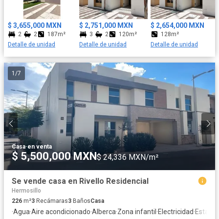
$ 3,655,000 MXN
$ 2,751,000 MXN
$ 2,654,000 MXN
2
2
187m²
3
2
120m²
128m²
Detalle de unidad
Detalle de unidad
Detalle de unidad
1
/
7
Casa
·
en venta
$ 5,500,000 MXN
$ 24,336 MXN/m²
Se vende casa en Rivello Residencial
Hermosillo
226
m²
3
Recámaras
3
Baños
Casa
·
Agua
·
Aire acondicionado
·
Alberca
·
Zona infantil
·
Electricidad
·
Estaci