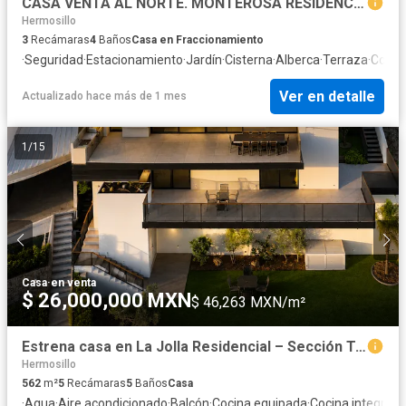
CASA VENTA AL NORTE. MONTEROSA RESIDENCIAL
Hermosillo
3
Recámaras
4
Baños
Casa en Fraccionamiento
·
Seguridad
·
Estacionamiento
·
Jardín
·
Cisterna
·
Alberca
·
Terraza
·
Cocina
Ver en detalle
Actualizado hace más de 1 mes
1
/
15
Casa
·
en venta
$ 26,000,000 MXN
$ 46,263 MXN/m²
Estrena casa en La Jolla Residencial – Sección Turquesas
Hermosillo
562
m²
5
Recámaras
5
Baños
Casa
·
Agua
·
Aire acondicionado
·
Balcón
·
Cocina equipada
·
Cocina integral
·
C