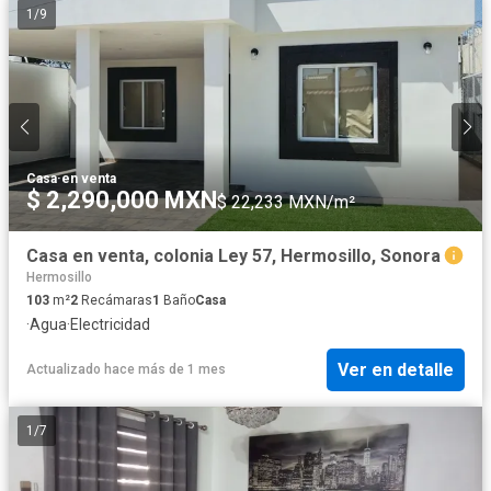
1
/
9
Casa
·
en venta
$ 2,290,000 MXN
$ 22,233 MXN/m²
Casa en venta, colonia Ley 57, Hermosillo, Sonora
Hermosillo
103
m²
2
Recámaras
1
Baño
Casa
·
Agua
·
Electricidad
Ver en detalle
Actualizado hace más de 1 mes
1
/
7