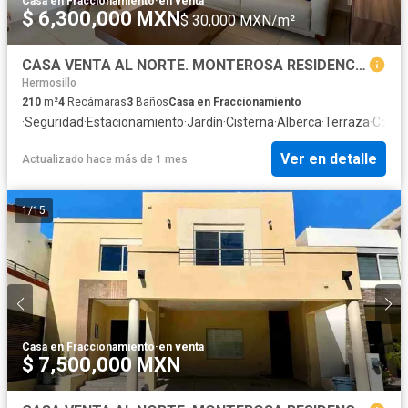
Casa en Fraccionamiento
·
en venta
$ 6,300,000 MXN
$ 30,000 MXN/m²
CASA VENTA AL NORTE. MONTEROSA RESIDENCIAL. 4 HABITACIONES
Hermosillo
210
m²
4
Recámaras
3
Baños
Casa en Fraccionamiento
·
Seguridad
·
Estacionamiento
·
Jardín
·
Cisterna
·
Alberca
·
Terraza
·
Cocina
Ver en detalle
Actualizado hace más de 1 mes
1
/
15
Casa en Fraccionamiento
·
en venta
$ 7,500,000 MXN