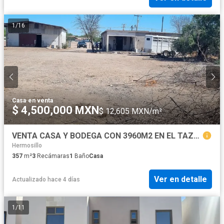
1
/
16
Casa
·
en venta
$ 4,500,000 MXN
$ 12,605 MXN/m²
VENTA CASA Y BODEGA CON 3960M2 EN EL TAZAJAL $4500,000
Hermosillo
357
m²
3
Recámaras
1
Baño
Casa
Ver en detalle
Actualizado hace 4 días
1
/
11