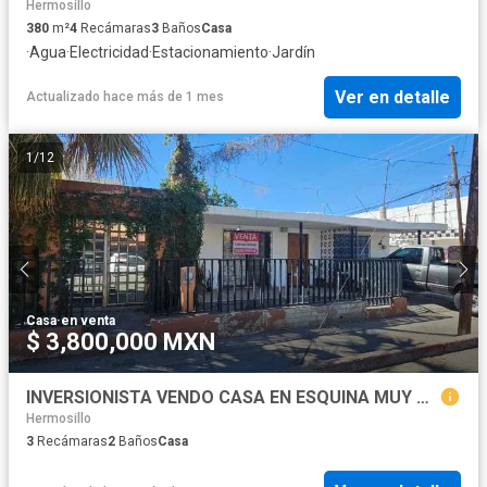
Hermosillo
380
m²
4
Recámaras
3
Baños
Casa
·
Agua
·
Electricidad
·
Estacionamiento
·
Jardín
Ver en detalle
Actualizado hace más de 1 mes
1
/
12
Casa
·
en venta
$ 3,800,000 MXN
INVERSIONISTA VENDO CASA EN ESQUINA MUY BUENA UBICACIÓN PARA TU NEGOCIO A UNA CUADRA DEL BLVD. LUIS ENCINAS EN HERMOSILLO SONORA
Hermosillo
3
Recámaras
2
Baños
Casa