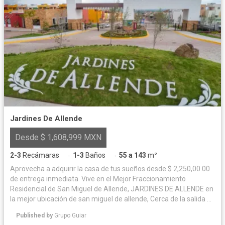
Jardines De Allende
Desde $ 1,608,999 MXN
2-3
Recámaras
1-3
Baños
55 a 143
m²
·
·
Aprovecha a adquirir la casa de tus sueños desde $ 2,250,00.00
de entrega inmediata. Vive en el Mejor Fraccionamiento
Residencial de San Miguel de Allende, JARDINES DE ALLENDE en
la mejor ubicación de san miguel de allende, Cerca de la salida a
Querétaro, a 3.5 kilómetros de la parroquia y centro de la ciudad,
Published by
Grupo Guiar
además a 500 metros de Liverpool. Nuestras amenidades