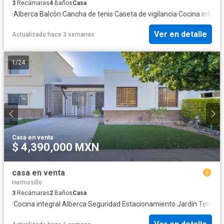
3
Recámaras
4
Baños
Casa
·
Alberca
·
Balcón
·
Cancha de tenis
·
Caseta de vigilancia
·
Cocina integra
Ver en detalle
Actualizado hace 3 semanas
1
/
24
Casa
·
en venta
$ 4,390,000 MXN
casa en venta
Hermosillo
3
Recámaras
2
Baños
Casa
·
Cocina integral
·
Alberca
·
Seguridad
·
Estacionamiento
·
Jardín
·
Terraza