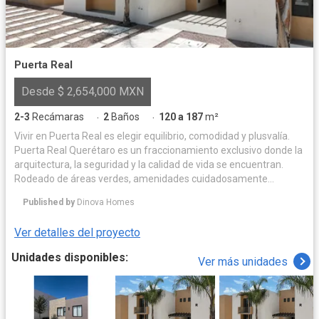
Puerta Real
Desde $ 2,654,000 MXN
2-3
Recámaras
2
Baños
120 a 187
m²
·
·
Vivir en Puerta Real es elegir equilibrio, comodidad y plusvalía.
Puerta Real Querétaro es un fraccionamiento exclusivo donde la
arquitectura, la seguridad y la calidad de vida se encuentran.
Rodeado de áreas verdes, amenidades cuidadosamente
diseñadas y espacios para convivir, ofrece un entorno privado y
Published by
Dinova Homes
armonioso para disfrutar cada día. Su ubicación privilegiada
garantiza conectividad, alta plusvalía y una inversión sólida.
Ver detalles del proyecto
Acceso controlado 24/7, mantenimiento permanente y un
ambiente residencial que eleva tu forma de vivir. Puerta Real no
Unidades disponibles:
Ver más unidades
es solo un hogar, es un estándar de vida.