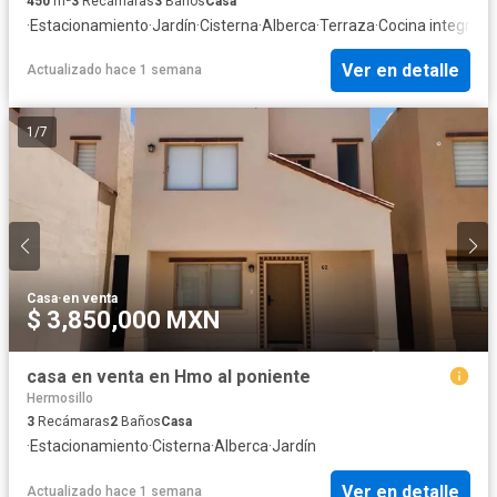
450
m²
3
Recámaras
3
Baños
Casa
·
Estacionamiento
·
Jardín
·
Cisterna
·
Alberca
·
Terraza
·
Cocina integral
·
C
Ver en detalle
Actualizado hace 1 semana
1
/
7
Casa
·
en venta
$ 3,850,000 MXN
casa en venta en Hmo al poniente
Hermosillo
3
Recámaras
2
Baños
Casa
·
Estacionamiento
·
Cisterna
·
Alberca
·
Jardín
Ver en detalle
Actualizado hace 1 semana