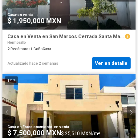
Casa
·
en venta
$ 1,950,000 MXN
Casa en Venta en San Marcos Cerrada Santa Martha
Hermosillo
2
Recámaras
1
Baño
Casa
Ver en detalle
Actualizado hace 2 semanas
1
/
17
Casa en Fraccionamiento
·
en venta
$ 7,500,000 MXN
$ 25,510 MXN/m²