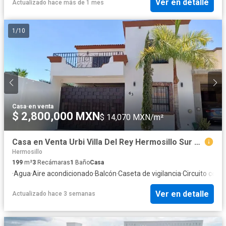
Ver en detalle
Actualizado hace más de 1 mes
1
/
10
Casa
·
en venta
$ 2,800,000 MXN
$ 14,070 MXN/m²
Casa en Venta Urbi Villa Del Rey Hermosillo Sur Equipada Cerrada
Hermosillo
199
m²
3
Recámaras
1
Baño
Casa
·
Agua
·
Aire acondicionado
·
Balcón
·
Caseta de vigilancia
·
Circuito cerra
Ver en detalle
Actualizado hace 3 semanas