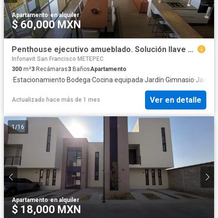
Apartamento
·
en alquiler
$ 60,000 MXN
Penthouse ejecutivo amueblado. Solución llave en mano para reubicación en Metep
Infonavit San Francisco METEPEC
300
m²
3
Recámaras
3
Baños
Apartamento
·
Estacionamiento
·
Bodega
·
Cocina equipada
·
Jardín
·
Gimnasio
·
Jacuzz
Ver en detalle
Actualizado hace más de 1 mes
1
/
16
Apartamento
·
en alquiler
$ 18,000 MXN