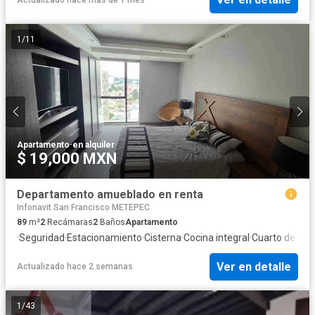
1
/
11
Apartamento
·
en alquiler
$ 19,000 MXN
Departamento amueblado en renta
Infonavit San Francisco METEPEC
89
m²
2
Recámaras
2
Baños
Apartamento
·
Seguridad
·
Estacionamiento
·
Cisterna
·
Cocina integral
·
Cuarto de serv
Ver en detalle
Actualizado hace 2 semanas
1
/
43