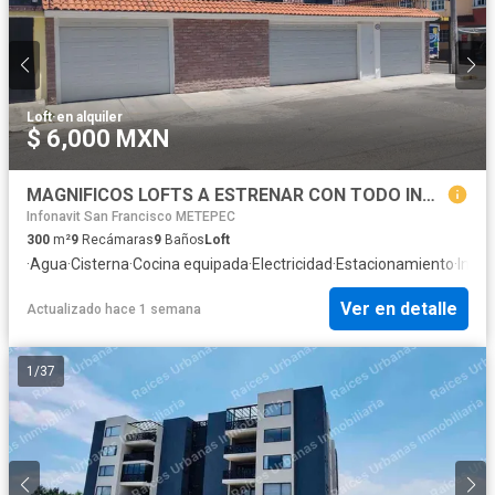
Loft
·
en alquiler
$ 6,000 MXN
MAGNIFICOS LOFTS A ESTRENAR CON TODO INCLUIDO
Infonavit San Francisco METEPEC
300
m²
9
Recámaras
9
Baños
Loft
·
Agua
·
Cisterna
·
Cocina equipada
·
Electricidad
·
Estacionamiento
·
Inter
Ver en detalle
Actualizado hace 1 semana
1
/
37