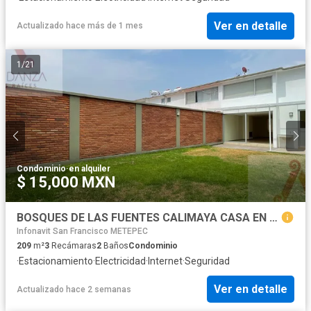
Ver en detalle
Actualizado hace más de 1 mes
1
/
21
Condominio
·
en alquiler
$ 15,000 MXN
BOSQUES DE LAS FUENTES CALIMAYA CASA EN RENTA
Infonavit San Francisco METEPEC
209
m²
3
Recámaras
2
Baños
Condominio
·
Estacionamiento
·
Electricidad
·
Internet
·
Seguridad
Ver en detalle
Actualizado hace 2 semanas