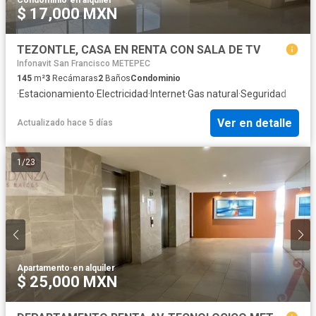
Condominio
·
en alquiler
$ 17,000 MXN
TEZONTLE, CASA EN RENTA CON SALA DE TV
Infonavit San Francisco METEPEC
145
m²
3
Recámaras
2
Baños
Condominio
·
Estacionamiento
·
Electricidad
·
Internet
·
Gas natural
·
Seguridad
Ver en detalle
Actualizado hace 5 días
1
/
23
Apartamento
·
en alquiler
$ 25,000 MXN