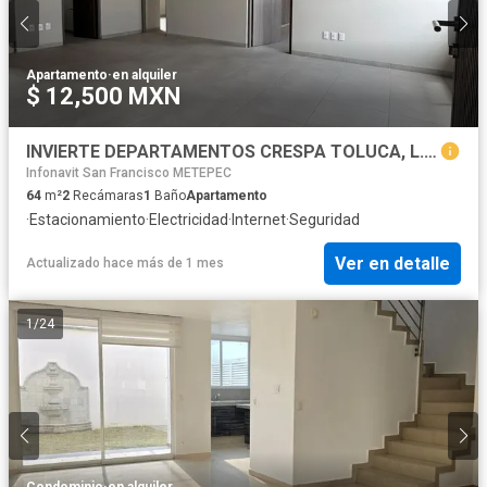
Apartamento
·
en alquiler
$ 12,500 MXN
INVIERTE DEPARTAMENTOS CRESPA TOLUCA, L. TOLEDANO
Infonavit San Francisco METEPEC
64
m²
2
Recámaras
1
Baño
Apartamento
·
Estacionamiento
·
Electricidad
·
Internet
·
Seguridad
Ver en detalle
Actualizado hace más de 1 mes
1
/
24