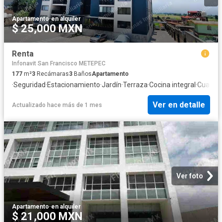
Apartamento
·
en alquiler
$ 25,000 MXN
Renta
Infonavit San Francisco METEPEC
177
m²
3
Recámaras
3
Baños
Apartamento
·
Seguridad
·
Estacionamiento
·
Jardín
·
Terraza
·
Cocina integral
·
Cuarto 
Ver en detalle
Actualizado hace más de 1 mes
Ver foto
Apartamento
·
en alquiler
$ 21,000 MXN