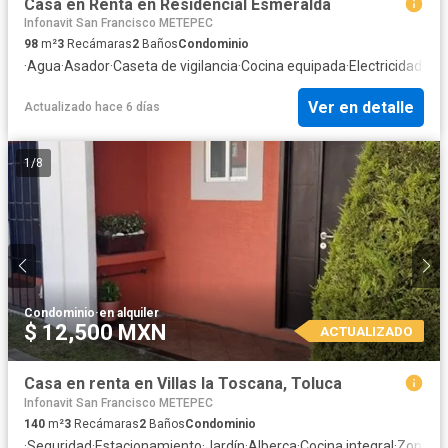
Casa en Renta en Residencial Esmeralda
Infonavit San Francisco METEPEC
98
m²
3
Recámaras
2
Baños
Condominio
·
Agua
·
Asador
·
Caseta de vigilancia
·
Cocina equipada
·
Electricidad
·
Est
Ver en detalle
Actualizado hace 6 días
1
/
8
Condominio
·
en alquiler
$ 12,500 MXN
ACTUALIZADO
Casa en renta en Villas la Toscana, Toluca
Infonavit San Francisco METEPEC
140
m²
3
Recámaras
2
Baños
Condominio
·
Seguridad
·
Estacionamiento
·
Jardín
·
Alberca
·
Cocina integral
·
Zona inf