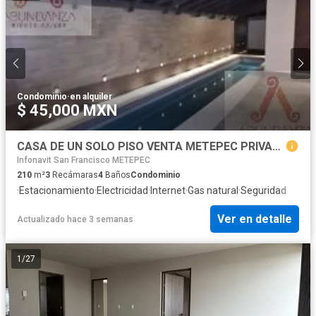
Condominio
·
en alquiler
$ 45,000 MXN
CASA DE UN SOLO PISO VENTA METEPEC PRIVADA
Infonavit San Francisco METEPEC
210
m²
3
Recámaras
4
Baños
Condominio
·
Estacionamiento
·
Electricidad
·
Internet
·
Gas natural
·
Seguridad
Ver en detalle
Actualizado hace 3 semanas
1
/
27