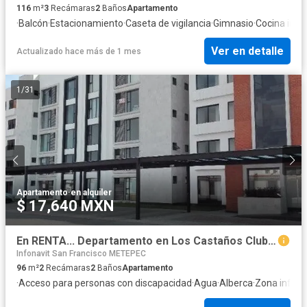
116
m²
3
Recámaras
2
Baños
Apartamento
·
Balcón
·
Estacionamiento
·
Caseta de vigilancia
·
Gimnasio
·
Cocina inte
Ver en detalle
Actualizado hace más de 1 mes
1
/
31
Apartamento
·
en alquiler
$ 17,640 MXN
En RENTA... Departamento en Los Castaños Club Residencial
Infonavit San Francisco METEPEC
96
m²
2
Recámaras
2
Baños
Apartamento
·
Acceso para personas con discapacidad
·
Agua
·
Alberca
·
Zona infanti