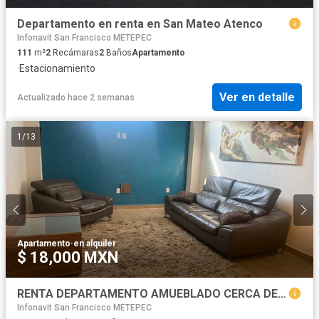
Departamento en renta en San Mateo Atenco
Infonavit San Francisco METEPEC
111
m²
2
Recámaras
2
Baños
Apartamento
·
Estacionamiento
Ver en detalle
Actualizado hace 2 semanas
1
/
13
Apartamento
·
en alquiler
$ 18,000 MXN
RENTA DEPARTAMENTO AMUEBLADO CERCA DEL CENTRO DE TOLUCA CON ROOF GARDEN Y GIMNACIO
Infonavit San Francisco METEPEC