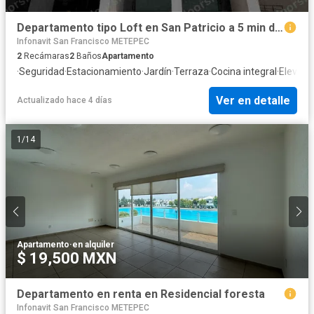
Departamento tipo Loft en San Patricio a 5 min del tren interurbano
Infonavit San Francisco METEPEC
2
Recámaras
2
Baños
Apartamento
·
Seguridad
·
Estacionamiento
·
Jardín
·
Terraza
·
Cocina integral
·
Elevado
Ver en detalle
Actualizado hace 4 días
1
/
14
Apartamento
·
en alquiler
$ 19,500 MXN
Departamento en renta en Residencial foresta
Infonavit San Francisco METEPEC