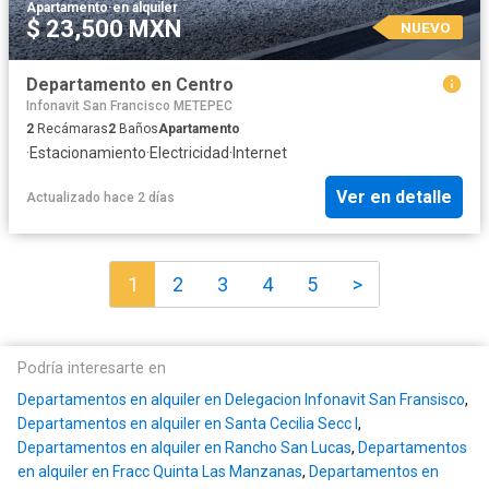
Apartamento
·
en alquiler
$ 23,500 MXN
NUEVO
Departamento en Centro
Infonavit San Francisco METEPEC
2
Recámaras
2
Baños
Apartamento
·
Estacionamiento
·
Electricidad
·
Internet
Ver en detalle
Actualizado hace 2 días
1
2
3
4
5
>
Podría interesarte en
Departamentos en alquiler en Delegacion Infonavit San Fransisco
,
Departamentos en alquiler en Santa Cecilia Secc I
,
Departamentos en alquiler en Rancho San Lucas
,
Departamentos
en alquiler en Fracc Quinta Las Manzanas
,
Departamentos en