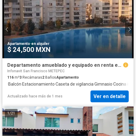
Apartamento
·
en alquiler
$ 24,500 MXN
Departamento amueblado y equipado en renta en Residencial foresta
Infonavit San Francisco METEPEC
116
m²
3
Recámaras
2
Baños
Apartamento
·
Balcón
·
Estacionamiento
·
Caseta de vigilancia
·
Gimnasio
·
Cocina inte
Ver en detalle
Actualizado hace más de 1 mes
1
/
21