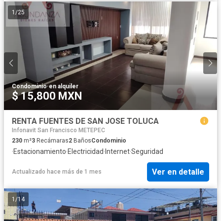
1
/
25
Condominio
·
en alquiler
$ 15,800 MXN
RENTA FUENTES DE SAN JOSE TOLUCA
Infonavit San Francisco METEPEC
230
m²
3
Recámaras
2
Baños
Condominio
·
Estacionamiento
·
Electricidad
·
Internet
·
Seguridad
Ver en detalle
Actualizado hace más de 1 mes
1
/
14