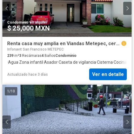
Condominio
·
en alquiler
$ 25,000 MXN
Renta casa muy amplia en Viandas Metepec, cerca de Av. Torres, Tecnológico y Tollocan
Infonavit San Francisco METEPEC
239
m²
3
Recámaras
4
Baños
Condominio
·
Agua
·
Zona infantil
·
Asador
·
Caseta de vigilancia
·
Cisterna
·
Cocina eq
Ver en detalle
Actualizado hace 3 días
1
/
10