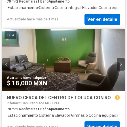
70
m²
2
Recámaras
1
Baño
Apartamento
·
Estacionamiento
·
Cisterna
·
Cocina integral
·
Elevador
·
Cocina equipad
Ver en detalle
Actualizado hace más de 1 mes
1
/
14
Apartamento
·
en alquiler
$ 18,000 MXN
NUEVO CERCA DEL CENTRO DE TOLUCA CON ROOF GARDEN Y GIMNACIO
Infonavit San Francisco METEPEC
70
m²
2
Recámaras
1
Baño
Apartamento
·
Estacionamiento
·
Cisterna
·
Elevador
·
Gimnasio
·
Cocina equipada
·
Inte
Ver en detalle
Actualizado hace más de 1 mes