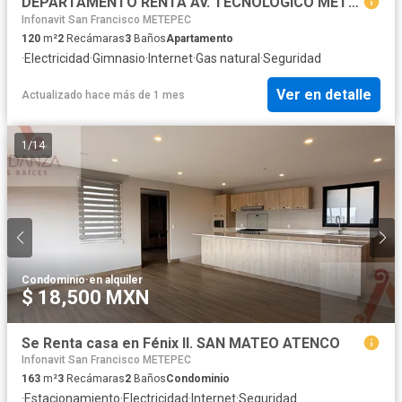
DEPARTAMENTO RENTA AV. TECNOLOGICO METEPEC
Infonavit San Francisco METEPEC
120
m²
2
Recámaras
3
Baños
Apartamento
·
Electricidad
·
Gimnasio
·
Internet
·
Gas natural
·
Seguridad
Ver en detalle
Actualizado hace más de 1 mes
1
/
14
Condominio
·
en alquiler
$ 18,500 MXN
Se Renta casa en Fénix II. SAN MATEO ATENCO
Infonavit San Francisco METEPEC
163
m²
3
Recámaras
2
Baños
Condominio
·
Estacionamiento
·
Electricidad
·
Internet
·
Seguridad