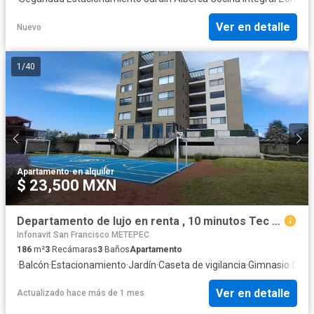
Ver en detalle
Nuevo
1
/
40
Apartamento
·
en alquiler
$ 23,500 MXN
Departamento de lujo en renta , 10 minutos Tec Milenio 5 min UVM
Infonavit San Francisco METEPEC
186
m²
3
Recámaras
3
Baños
Apartamento
·
Balcón
·
Estacionamiento
·
Jardín
·
Caseta de vigilancia
·
Gimnasio
·
Cocin
Ver en detalle
Actualizado hace más de 1 mes