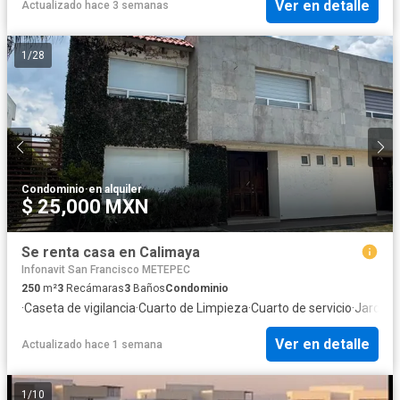
Ver en detalle
Actualizado hace 3 semanas
1
/
28
Condominio
·
en alquiler
$ 25,000 MXN
Se renta casa en Calimaya
Infonavit San Francisco METEPEC
250
m²
3
Recámaras
3
Baños
Condominio
·
Caseta de vigilancia
·
Cuarto de Limpieza
·
Cuarto de servicio
·
Jardín
Ver en detalle
Actualizado hace 1 semana
1
/
10