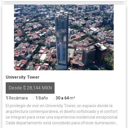
University Tower
Desde $ 28,144 MXN
1
Recámara
1
Baño
30 a 64
m²
·
·
El privilegio de vivir en University Tower, un espacio donde la
arquitectura contemporánea, el diseño sofisticado y el confort
se integran para crear una experiencia residencial excepcional.
Cada departamento está concebido para ofrecer iluminación