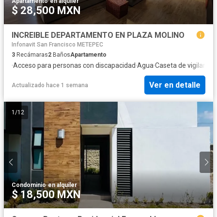
Apartamento
·
en alquiler
$ 28,500 MXN
INCREIBLE DEPARTAMENTO EN PLAZA MOLINO
Infonavit San Francisco METEPEC
3
Recámaras
2
Baños
Apartamento
·
Acceso para personas con discapacidad
·
Agua
·
Caseta de vigilancia
·
Ver en detalle
Actualizado hace 1 semana
1
/
12
Condominio
·
en alquiler
$ 18,500 MXN