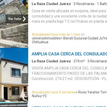
invertir.Solo efectivo.Publicado por Bierati 
La Raza Ciudad Juárez
·
3
Recámaras
·
1
Bañ
·
Bodega
Chihuahua a traves de Inmomap en TuPortalO
Casa en venta ubicada en esquina, ideal par
comodidad y una excelente vista de la ciudad
Ver foto
mara en planta baja ? 2 rec?maras en planta 
Sala? CocinaEn el segundo nivel encontrar?s 
tendedero, adem?s de una pr?ctica bodega p
Actualizado hace más de 1 mes
en
una agradable terraza donde podr?s disfrutar
universoInmuebles
> Bierati Sucursal Ciudad Ju?r
mica hacia el centro de la ciudad.Su ubicaci?n
Chihuahua
solo 6 minutos de Smart 16 de Septiembre, c
servicios y vialidades principales.Una excele
AMPLIA CASA CERCA DEL CONSULAD
invertir.Solo efectivo.Publicado por Bierati 
La Raza Ciudad Juárez
·
274
m²
·
3
Recámara
Chihuahua en universoinmuebles
Agua
·
Aire acondicionado
·
Zona infantil
·
Calef
VENTA AMPLIA CASA CERCA DEL CONSULA
vigilancia
·
Cocina integral
·
Cuarto de servicio
·
FRACCIONAMIENTO PASEO DE LAS PALMAS Terreno 194.1 m
Estacionamiento
·
Gas natural
·
Internet
·
Jardín
Sala polivalente
·
Seguridad
·
Wifi
·
Zonas verdes
Construcción: 274.27 m2. DESCRIPCIÓN : PL
Comedor, Cocina integral con barra y Cuarto 
✔️ Cochera techada para 3 autos con portón el
Actualizado hace 3 semanas
> Rocio Yaratze Torr
PLANTA ALTA: ✔️ Estancia ✔️ Cuarto de juegos. ✔️ Area
Nuñez YC
lavandería. ✔️ Recámara Principal, baño con ti
tamaño de una recámara. ✔️ 2 Recámaras Sec