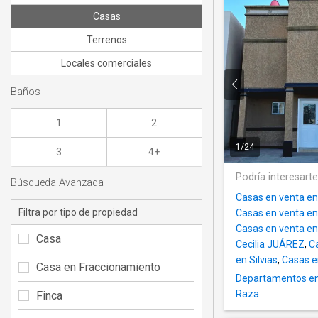
Casas
Terrenos
Locales comerciales
Baños
1
2
1
/
24
3
4+
Podría interesart
Búsqueda Avanzada
Casas en venta en
Filtra por tipo de propiedad
Casas en venta en
Casas en venta en
Casa
Cecilia JUÁREZ
,
C
en Silvias
,
Casas e
Casa en Fraccionamiento
Departamentos e
Raza
Finca