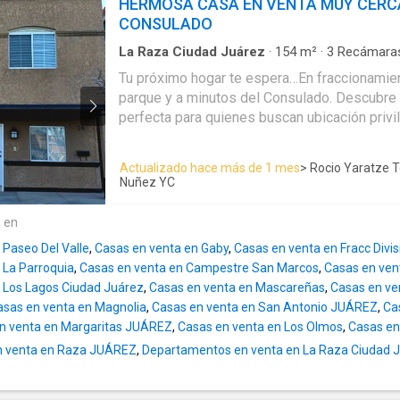
HERMOSA CASA EN VENTA MUY CERC
un baño. VENTA $4,300,000 MXN. Bienvenidos
CONSULADO
Para más información ENVIAR WHATSAPP AL CEL 656 176 ----
QUIERES VENDER, COMPRAR, O RENTAR, 
La Raza Ciudad Juárez
·
154
m²
·
3
Recámara
Acceso para personas con discapacidad
·
Agua
EN ALGUN TEMA DE BUENED RAICES, PON
Tu próximo hogar te espera…En fraccionamient
Zona infantil
·
Calefacción
·
Caseta de vigilancia
NOSOTROS, CON GUSTO TE OFRECEMOS AS
parque y a minutos del Consulado. Descubre
televisión
·
Cocina integral
·
Cuarto de servicio
·
https://yaratzeinmobiliaria----
Estacionamiento
·
Gas natural
·
Jardín
·
Recámar
perfecta para quienes buscan ubicación privil
·
Zonas verdes
comodidad. Totalmente lista para habitarse. 
funcional Planta baja ▪ Área de sala y comedo
Actualizado hace más de 1 mes
> Rocio Yaratze T
barra ▪ Medio baño para visitas ▪ Lavandería 
Nuñez YC
para convivencias ▪ Cochera para 2 autos Planta alta ▪ Recámara
principal con vestidor, baño y tina ▪ Estancia 
e en
secundarias con clóset ▪ Baño completo amplio ⚙ Inc
 Paseo Del Valle
,
Casas en venta en Gaby
,
Casas en venta en Fracc Divis
equipamiento • Clósets instalados • Ventilad
 La Parroquia
,
Casas en venta en Campestre San Marcos
,
Casas en vent
Minisplit en recámara principal • Aire evapor
 Los Lagos Ciudad Juárez
,
Casas en venta en Mascareñas
,
Casas en ve
calefacción • Boiler Una propiedad ideal tanto para vivir como para
asas en venta en Magnolia
,
Casas en venta en San Antonio JUÁREZ
,
Ca
invertir gracias a su excelente ubicación y plu
n venta en Margaritas JUÁREZ
,
Casas en venta en Los Olmos
,
Casas en
n venta en Raza JUÁREZ
,
Departamentos en venta en La Raza Ciudad 