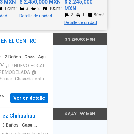
63 MXN
$ 2,450,000 MXN
$ 2,245,000
MXN
122m²
3
2
105m²
2
1
90m²
idad
Detalle de unidad
Detalle de unidad
$ 1,290,000 MXN
 EN EL CENTRO
s
·
2
Baños
·
Casa
·
Agua
dad
sión. 💵 Precio:
s una oportunidad
es
Ver en detalle
Cocina • 1 baño
$ 8,401,260 MXN
rez Chihuahua.
d en un diseño bien
·
3
Baños
·
Casa
·
rsonas con discapacidad
 un hogar listo para
sis de tranquilidad en