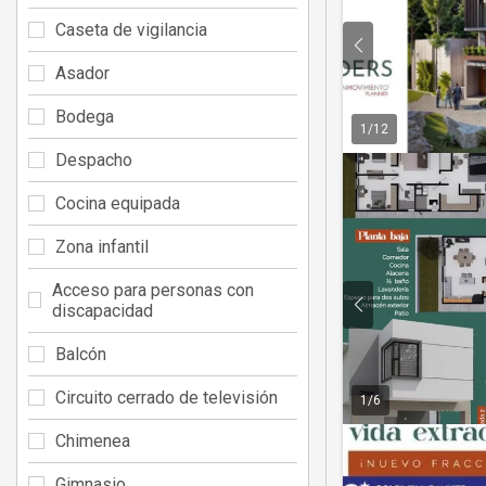
Caseta de vigilancia
Asador
Bodega
1
/
12
Despacho
Cocina equipada
Zona infantil
Acceso para personas con
discapacidad
Balcón
Circuito cerrado de televisión
1
/
6
Chimenea
Gimnasio