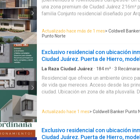
·
Jardín
·
Vista panorámica
·
Seguridad
·
Cuarto d
habitar, ubicado en una zona estratégica con
una zona premium de Ciudad Juárez 216m² pe
comercios y servicios esenciales. Además, al encontrarse en una
familia Conjunto residencial diseñado por Arq
calle principal, presenta una oportunidad úni
Movimiento, despacho de Arquitectura de la
negocio en la planta baja. 📞 Para más información o para agendar
más de 28 años de experiencia en el mercad
Actualizado hace más de 1 mes
> Coldwell Banker
una visita, comuníquese al: ￼⁨656 176 ----⁩ o 
Punto Norte
menos
Exclusivo residencial con ubicación in
Ciudad Juárez. Puerta de Hierro, mode
La Raza Ciudad Juárez
·
184
m²
·
3
Recámara
Recámara con closet
·
Acceso para personas c
Residencial que ofrece un ambiente único para
·
Seguridad
·
Cuarto de servicio
de vida que mereces. Acceso desde las principales avenidas de la
ciudad. Ubicación en zona de alta plusvalía.
vivienda, de dos pisos.. Amenidades para tod
controlado, con CCTV.
Actualizado hace 1 mes
> Coldwell Banker Punto 
Exclusivo residencial con ubicación in
Ciudad Juárez. Puerta de Hierro, model