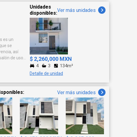
Unidades
Ver más unidades
disponibles:
 que se
encia, así
 salón de usos
$ 2,260,000 MXN
4
3
134m²
PITAL
Detalle de unidad
ICA DE
TARIO DE
isponibles:
Ver más unidades