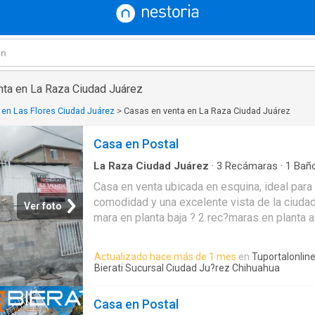
nta en La Raza Ciudad Juárez
 en Las Flores Ciudad Juárez
>
Casas en venta en La Raza Ciudad Juárez
Casa en Postal
La Raza Ciudad Juárez
·
3
Recámaras
·
1
Bañ
·
Bodega
Casa en venta ubicada en esquina, ideal par
comodidad y una excelente vista de la ciudad
Ver foto
mara en planta baja ? 2 rec?maras en planta 
Sala? CocinaEn el segundo nivel encontrar?s 
tendedero, adem?s de una pr?ctica bodega p
Actualizado hace más de 1 mes
en
Tuportalonlin
una agradable terraza donde podr?s disfrutar
Bierati Sucursal Ciudad Ju?rez Chihuahua
mica hacia el centro de la ciudad.Su ubicaci?n
solo 6 minutos de Smart 16 de Septiembre, c
Casa en Postal
servicios y vialidades principales.Una excele