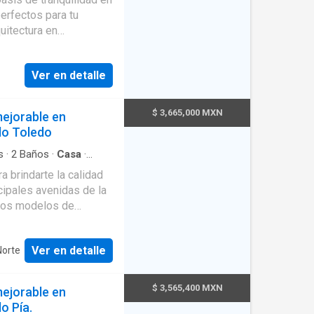
e servicio
·
Terraza
 acceso inmediato a
rfectos para tu
uitectura en
ca para establecer un
 Ciudad de México, con
o
envía WhatsApp Ver
Ver en detalle
$ 3,665,000 MXN
mejorable en
lo Toledo
s
·
2
Baños
·
Casa
·
on discapacidad
·
Jardín
 brindarte la calidad
 Dos modelos de
a la familia. Acceso
Ver en detalle
Norte
$ 3,565,400 MXN
mejorable en
o Pía.