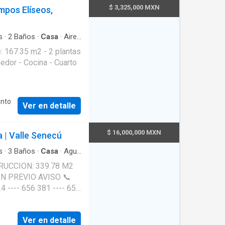
$ 3,325,000 MXN
mpos Elíseos,
s
·
2
Baños
·
Casa
·
Aire
·
Acceso para personas
egral
·
Seguridad
·
Cuarto
unto
Ver en detalle
$ 16,000,000 MXN
 | Valle Senecú
s
·
3
Baños
·
Casa
·
Agua
n
·
Caseta de vigilancia
·
rna
·
Cocina equipada
·
servicio
·
Electricidad
·
·
Despacho
·
Recámara
 ---- 656 381 ---- 656
rdes
Ver en detalle