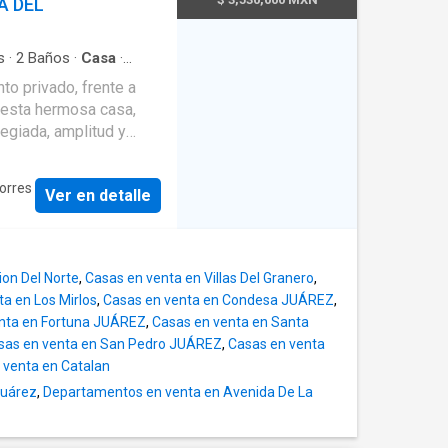
A DEL
 todos los créditos.
OCUPAS ORIENTACIÓN
s
·
2
Baños
·
Casa
·
·
Aire acondicionado
·
TE EN CONTACTO CON
o privado, frente a
·
Circuito cerrado de
ESORIA GRATUITA.
 esta hermosa casa,
Electricidad
·
a con closet
·
Seguridad
egiada, amplitud y
 Distribución
r ▪ Cocina integral con
orres
Ver en detalle
independiente ▪ Patio
familiar ▪ 2 recámaras
luye
ion Del Norte
,
Casas en venta en Villas Del Granero
,
ores de techo •
a en Los Mirlos
,
Casas en venta en Condesa JUÁREZ
,
ativo • Sistema de
nta en Fortuna JUÁREZ
,
Casas en venta en Santa
sas en venta en San Pedro JUÁREZ
,
Casas en venta
svalía.
 venta en Catalan
Juárez
,
Departamentos en venta en Avenida De La