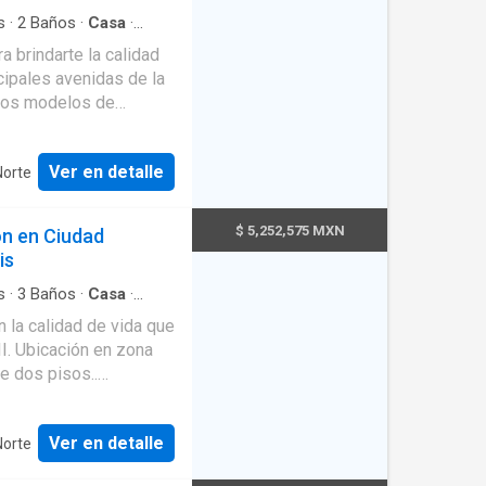
s
·
2
Baños
·
Casa
·
on discapacidad
·
Jardín
 brindarte la calidad
 Dos modelos de
a la familia. Acceso
Ver en detalle
Norte
$ 5,252,575 MXN
ón en Ciudad
is
s
·
3
Baños
·
Casa
·
on discapacidad
·
Jardín
 la calidad de vida que
e dos pisos..
trolado, con CCTV y
Ver en detalle
Norte