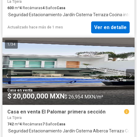
La Tijera
600
m²
4
Recámaras
4
Baños
Casa
·
Seguridad
·
Estacionamiento
·
Jardín
·
Cisterna
·
Terraza
·
Cocina integra
Ver en detalle
Actualizado hace más de 1 mes
1
/
34
Casa
·
en venta
$ 20,000,000 MXN
$ 26,954 MXN/m²
Casa en venta El Palomar primera sección
La Tijera
742
m²
4
Recámaras
7
Baños
Casa
·
Seguridad
·
Estacionamiento
·
Jardín
·
Cisterna
·
Alberca
·
Terraza
·
Cocina