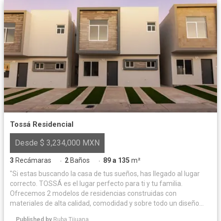
Tossá Residencial
Desde $ 3,234,000 MXN
3
Recámaras
2
Baños
89 a 135
m²
·
·
"Si estas buscando la casa de tus sueños, has llegado al lugar
correcto. TOSSÁ es el lugar perfecto para ti y tu familia.
Ofrecemos 2 modelos de residencias construidas con
materiales de alta calidad, comodidad y sobre todo un diseño
moderno, por lo que no tendrás de que preocuparte, solo
Published by
Ruba Tijuana