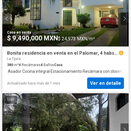
Casa
·
en venta
$ 9,490,000 MXN
$ 24,973 MXN/m²
Bonita residencia en venta en el Palomar, 4 habs + cuarto de servicio, estudio.
La Tijera
380
m²
4
Recámaras
4
Baños
Casa
·
Asador
·
Cocina integral
·
Estacionamiento
·
Recámara con closet
·
Terr
Ver en detalle
Actualizado hace más de 1 mes
1
/
41