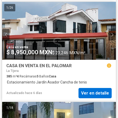
1
/
26
Casa
·
en venta
$ 8,950,000 MXN
$ 23,246 MXN/m²
CASA EN VENTA EN EL PALOMAR
La Tijera
385
m²
4
Recámaras
5
Baños
Casa
·
Estacionamiento
·
Jardín
·
Asador
·
Cancha de tenis
Ver en detalle
Actualizado hace 6 días
1
/
18