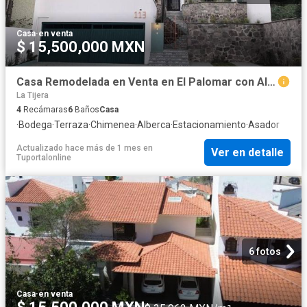
Casa
·
en venta
$ 15,500,000 MXN
Casa Remodelada en Venta en El Palomar con Alberca
La Tijera
4
Recámaras
6
Baños
Casa
·
Bodega
·
Terraza
·
Chimenea
·
Alberca
·
Estacionamiento
·
Asador
Actualizado hace más de 1 mes
en
Ver en detalle
Tuportalonline
6 fotos
Casa
·
en venta