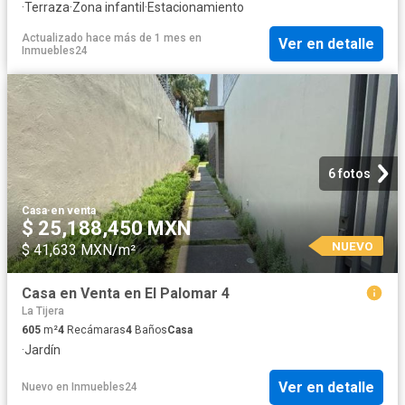
·
Terraza
·
Zona infantil
·
Estacionamiento
Actualizado hace más de 1 mes
en
Ver en detalle
Inmuebles24
6 fotos
Casa
·
en venta
$ 25,188,450 MXN
NUEVO
$ 41,633 MXN/m²
Casa en Venta en El Palomar 4
La Tijera
605
m²
4
Recámaras
4
Baños
Casa
·
Jardín
Ver en detalle
Nuevo
en
Inmuebles24