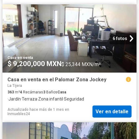
6 fotos
Casa
·
en venta
$ 9,200,000 MXN
$ 25,344 MXN/m²
Casa en venta en el Palomar Zona Jockey
La Tijera
363
m²
4
Recámaras
3
Baños
Casa
·
Jardín
·
Terraza
·
Zona infantil
·
Seguridad
Actualizado hace más de 1 mes
en
Ver en detalle
Inmuebles24