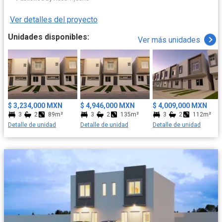
disfruta de tu nuevo hogar."
Ver detalles del proyecto
Unidades disponibles:
Ver más unidades
$ 3,234,000 MXN
$ 4,946,000 MXN
$ 4,009,000 MXN
3
2
89m²
3
2
135m²
3
2
112m²
Detalle de unidad
Detalle de unidad
Detalle de unidad