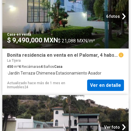
6 fotos
Casa
·
en venta
$ 9,490,000 MXN
$ 21,088 MXN/m²
Bonita residencia en venta en el Palomar, 4 habs + cuarto de servicio, estudio
La Tijera
450
m²
4
Recámaras
4
Baños
Casa
·
Jardín
·
Terraza
·
Chimenea
·
Estacionamiento
·
Asador
Actualizado hace más de 1 mes
en
Ver en detalle
Inmuebles24
Ver foto