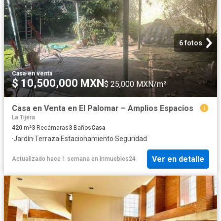
6 fotos
Casa
·
en venta
$ 10,500,000 MXN
$ 25,000 MXN/m²
Casa en Venta en El Palomar – Amplios Espacios
La Tijera
420
m²
3
Recámaras
3
Baños
Casa
·
Jardín
·
Terraza
·
Estacionamiento
·
Seguridad
Ver en detalle
Actualizado hace 1 semana
en
Inmuebles24