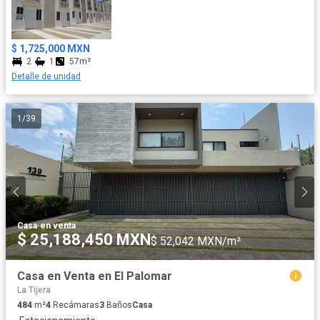
$ 1,725,000 MXN
2
1
57m²
Detalle de unidad
1
/
39
Casa
·
en venta
$ 25,188,450 MXN
$ 52,042 MXN/m²
Casa en Venta en El Palomar
La Tijera
484
m²
4
Recámaras
3
Baños
Casa