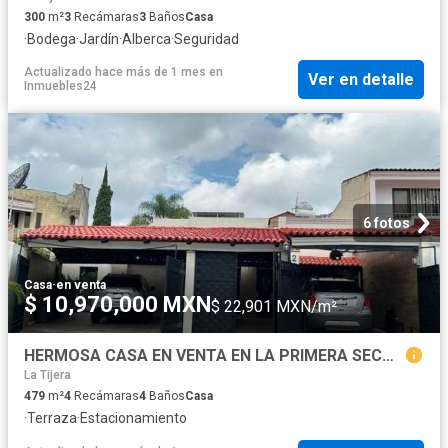
300
m²
3
Recámaras
3
Baños
Casa
·
Bodega
·
Jardín
·
Alberca
·
Seguridad
Actualizado hace más de 1 mes
en
Ver en detalle
Inmuebles24
6 fotos
Casa
·
en venta
$ 10,970,000 MXN
$ 22,901 MXN/m²
HERMOSA CASA EN VENTA EN LA PRIMERA SECCIÓN DE EL PALOMAR $10&apos 970,000 pesos
La Tijera
479
m²
4
Recámaras
4
Baños
Casa
·
Terraza
·
Estacionamiento