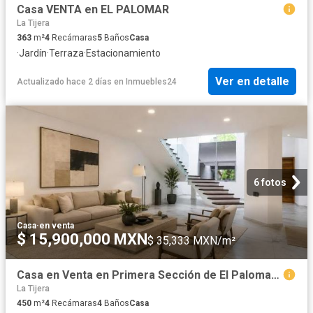
Casa VENTA en EL PALOMAR
La Tijera
363
m²
4
Recámaras
5
Baños
Casa
·
Jardín
·
Terraza
·
Estacionamiento
Ver en detalle
Actualizado hace 2 días
en
Inmuebles24
6 fotos
Casa
·
en venta
$ 15,900,000 MXN
$ 35,333 MXN/m²
Casa en Venta en Primera Sección de El Palomar, Tlajomulco
La Tijera
450
m²
4
Recámaras
4
Baños
Casa