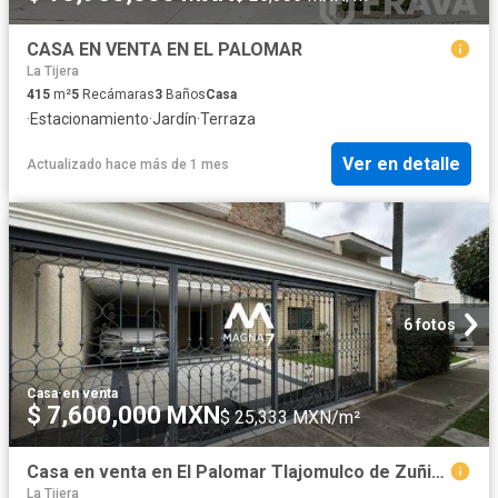
CASA EN VENTA EN EL PALOMAR
La Tijera
415
m²
5
Recámaras
3
Baños
Casa
·
Estacionamiento
·
Jardín
·
Terraza
Ver en detalle
Actualizado hace más de 1 mes
6 fotos
Casa
·
en venta
$ 7,600,000 MXN
$ 25,333 MXN/m²
Casa en venta en El Palomar Tlajomulco de Zuñiga
La Tijera