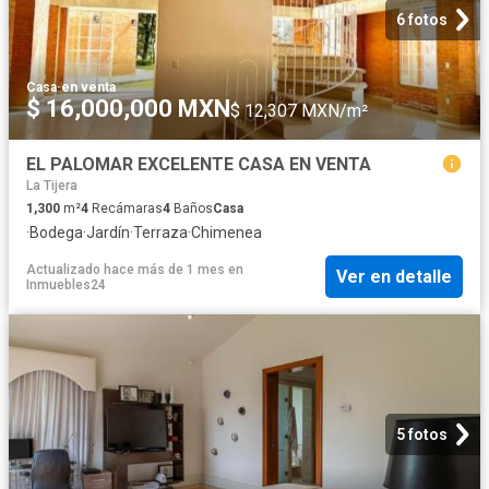
6 fotos
Casa
·
en venta
$ 16,000,000 MXN
$ 12,307 MXN/m²
EL PALOMAR EXCELENTE CASA EN VENTA
La Tijera
1,300
m²
4
Recámaras
4
Baños
Casa
·
Bodega
·
Jardín
·
Terraza
·
Chimenea
Actualizado hace más de 1 mes
en
Ver en detalle
Inmuebles24
5 fotos