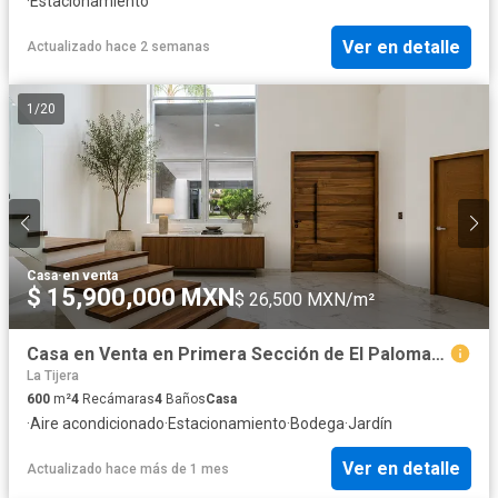
·
Estacionamiento
Ver en detalle
Actualizado hace 2 semanas
1
/
20
Casa
·
en venta
$ 15,900,000 MXN
$ 26,500 MXN/m²
Casa en Venta en Primera Sección de El Palomar, Tlajomulco
La Tijera
600
m²
4
Recámaras
4
Baños
Casa
·
Aire acondicionado
·
Estacionamiento
·
Bodega
·
Jardín
Ver en detalle
Actualizado hace más de 1 mes