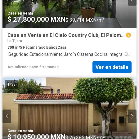
Casa
·
en venta
$ 27,800,000 MXN
$ 39,714 MXN/m²
Casa en Venta en El Cielo Country Club, El Palomar, Tlajomulco, Guadalajara
La Tijera
700
m²
5
Recámaras
6
Baños
Casa
·
Seguridad
·
Estacionamiento
·
Jardín
·
Cisterna
·
Cocina integral
·
Cuarto 
Ver en detalle
Actualizado hace 2 semanas
1
/
38
Casa
·
en venta
$ 10,950,000 MXN
$ 26,385 MXN/m²