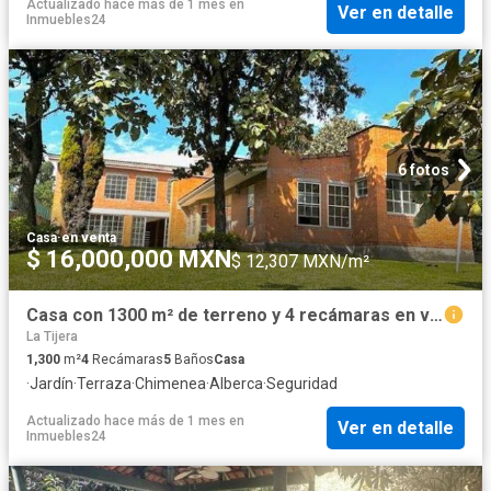
Actualizado hace más de 1 mes
en
Ver en detalle
Inmuebles24
6 fotos
Casa
·
en venta
$ 16,000,000 MXN
$ 12,307 MXN/m²
Casa con 1300 m² de terreno y 4 recámaras en venta en El Palomar
La Tijera
1,300
m²
4
Recámaras
5
Baños
Casa
·
Jardín
·
Terraza
·
Chimenea
·
Alberca
·
Seguridad
Actualizado hace más de 1 mes
en
Ver en detalle
Inmuebles24