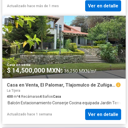
Ver en detalle
Actualizado hace más de 1 mes
1
/
22
Casa
·
en venta
$ 14,500,000 MXN
$ 36,250 MXN/m²
Casa en Venta, El Palomar, Tlajomulco de Zuñiga, Jalisco.
La Tijera
400
m²
4
Recámaras
4
Baños
Casa
·
Balcón
·
Estacionamiento
·
Conserje
·
Cocina equipada
·
Jardín
·
Terraza
Ver en detalle
Actualizado hace 1 semana