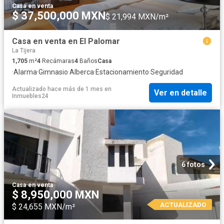
Casa
·
en venta
$ 37,500,000 MXN
$ 21,994 MXN/m²
Casa en venta en El Palomar
La Tijera
1,705
m²
4
Recámaras
4
Baños
Casa
·
Alarma
·
Gimnasio
·
Alberca
·
Estacionamiento
·
Seguridad
Actualizado hace más de 1 mes
en
Ver en detalle
Inmuebles24
6 fotos
Casa
·
en venta
$ 8,950,000 MXN
ACTUALIZADO
$ 24,655 MXN/m²