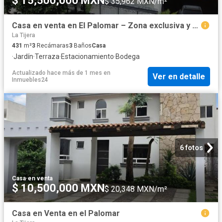
$ 15,500,000 MXN
$ 35,962 MXN/m²
Casa en venta en El Palomar – Zona exclusiva y residencial
La Tijera
431
m²
3
Recámaras
3
Baños
Casa
·
Jardín
·
Terraza
·
Estacionamiento
·
Bodega
Actualizado hace más de 1 mes
en
Ver en detalle
Inmuebles24
6 fotos
Casa
·
en venta
$ 10,500,000 MXN
$ 20,348 MXN/m²
Casa en Venta en el Palomar