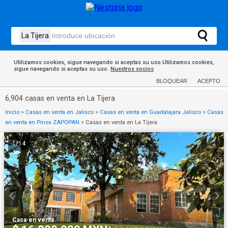
Utilizamos cookies, sigue navegando si aceptas su uso.Utilizamos cookies,
sigue navegando si aceptas su uso.
Nuestros socios
BLOQUEAR
ACEPTO
6,904 casas en venta en La Tijera
Inicio
>
Casas en venta en Jalisco
>
Casas en venta en Guadalajara Jalisco
>
Casas
en venta en Pinos ZAPOPAN
>
Casas en venta en La Tijera
1
/
14
Casa
·
en venta