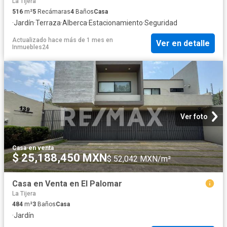
La Tijera
516
m²
5
Recámaras
4
Baños
Casa
·
Jardín
·
Terraza
·
Alberca
·
Estacionamiento
·
Seguridad
Actualizado hace más de 1 mes
en
Ver en detalle
Inmuebles24
Ver foto
Casa
·
en venta
$ 25,188,450 MXN
$ 52,042 MXN/m²
Casa en Venta en El Palomar
La Tijera
484
m²
3
Baños
Casa
·
Jardín