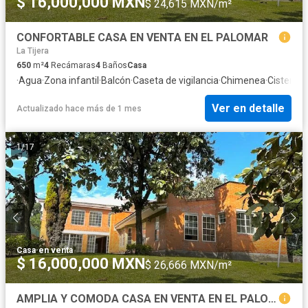
$ 16,000,000 MXN
$ 24,615 MXN/m²
CONFORTABLE CASA EN VENTA EN EL PALOMAR
La Tijera
650
m²
4
Recámaras
4
Baños
Casa
·
Agua
·
Zona infantil
·
Balcón
·
Caseta de vigilancia
·
Chimenea
·
Cisterna
·
Ver en detalle
Actualizado hace más de 1 mes
1
/
17
Casa
·
en venta
$ 16,000,000 MXN
$ 26,666 MXN/m²
AMPLIA Y COMODA CASA EN VENTA EN EL PALOMAR