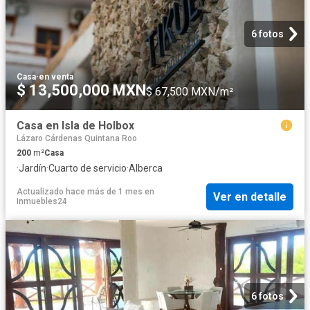
6 fotos
Casa
·
en venta
$ 13,500,000 MXN
$ 67,500 MXN/m²
Casa en Isla de Holbox
Lázaro Cárdenas Quintana Roo
200
m²
Casa
·
Jardín
·
Cuarto de servicio
·
Alberca
Actualizado hace más de 1 mes
en
Ver en detalle
Inmuebles24
6 fotos