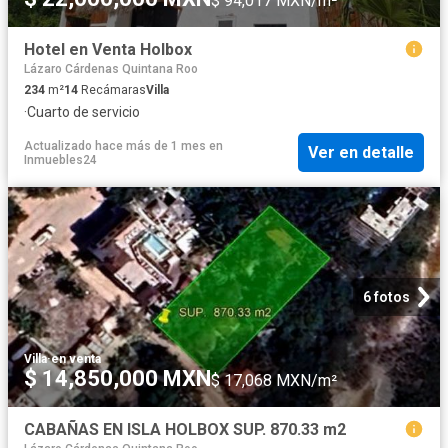
$ 94,017 MXN/m²
Hotel en Venta Holbox
Lázaro Cárdenas Quintana Roo
234
m²
14
Recámaras
Villa
·
Cuarto de servicio
Actualizado hace más de 1 mes
en
Ver en detalle
Inmuebles24
6 fotos
Villa
·
en venta
$ 14,850,000 MXN
$ 17,068 MXN/m²
CABAÑAS EN ISLA HOLBOX SUP. 870.33 m2