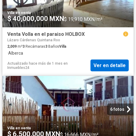
Villa
·
en venta
$ 40,000,000 MXN
$ 19,910 MXN/m²
Venta Volla en el paraiso HOLBOX
Lázaro Cárdenas Quintana Roo
2,009
m²
3
Recámaras
3
Baños
Villa
·
Alberca
Actualizado hace más de 1 mes
en
Ver en detalle
Inmuebles24
6 fotos
Villa
·
en venta
$ 6,500,000 MXN
$ 16,666 MXN/m²