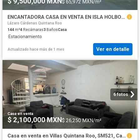
$ 9,500,000 MXN
$ 65,972 MXN/m²
ENCANTADORA CASA EN VENTA EN ISLA HOLBOX, QUINTANA ROO
Lázaro Cárdenas Quintana Roo
144
m²
4
Recámaras
3
Baños
Casa
·
Estacionamiento
Ver en detalle
Actualizado hace más de 1 mes
6 fotos
Casa
·
en venta
$ 2,100,000 MXN
$ 26,250 MXN/m²
Casa en venta en Villas Quintana Roo, SM521, Cancún