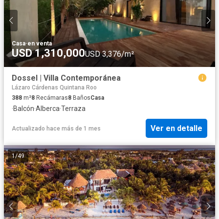
Casa
·
en venta
USD 1,310,000
USD 3,376/m²
Dossel | Villa Contemporánea
Lázaro Cárdenas Quintana Roo
388
m²
8
Recámaras
8
Baños
Casa
·
Balcón
·
Alberca
·
Terraza
Ver en detalle
Actualizado hace más de 1 mes
1
/
49