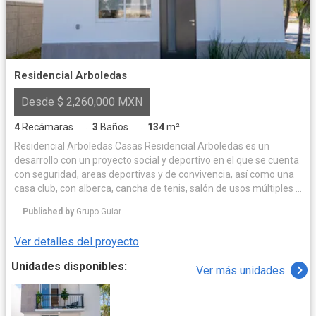
Residencial Arboledas
Desde $ 2,260,000 MXN
4
Recámaras
3
Baños
134
m²
·
·
Residencial Arboledas Casas Residencial Arboledas es un
desarrollo con un proyecto social y deportivo en el que se cuenta
con seguridad, areas deportivas y de convivencia, así como una
casa club, con alberca, cancha de tenis, salón de usos múltiples y
áreas de esparcimiento. Con gran cercanía a: Plaza VIA ALTA,
Published by
Grupo Guiar
IMSS, CLINICA MATERNO INFANTIL, HOSPITAL GENERAL
SALAMANCA, UNIVERSIDAD TECNOLOGICA DE SALAMANCA, LA
Ver detalles del proyecto
SALLE BAJIO, CENTRO UNIVERSITARIO DE SALAMANCA,
COLEGIO MAGNO
Unidades disponibles:
Ver más unidades