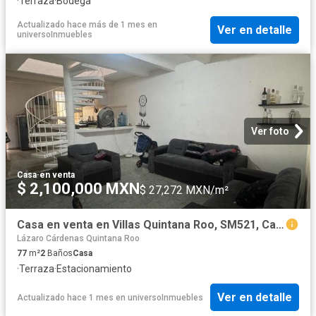
·
Terraza
·
Bodega
Actualizado hace más de 1 mes
en
Ver en detalle
universoInmuebles
Ver foto
Casa
·
en venta
$ 2,100,000 MXN
$ 27,272 MXN/m²
Casa en venta en Villas Quintana Roo, SM521, Canc?n
Lázaro Cárdenas Quintana Roo
77
m²
2
Baños
Casa
·
Terraza
·
Estacionamiento
Ver en detalle
Actualizado hace 1 mes
en
universoInmuebles