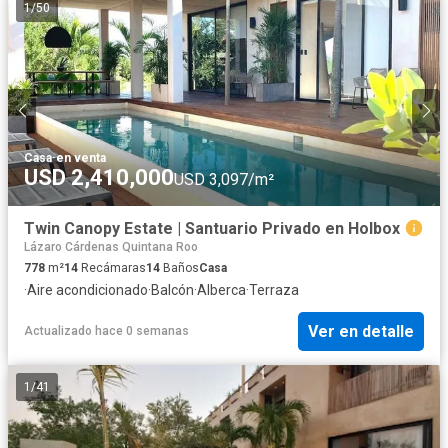
1
/
50
Casa
·
en venta
USD 2,410,000
USD 3,097/m²
Twin Canopy Estate | Santuario Privado en Holbox
Lázaro Cárdenas Quintana Roo
778
m²
14
Recámaras
14
Baños
Casa
·
Aire acondicionado
·
Balcón
·
Alberca
·
Terraza
Ver en detalle
Actualizado hace 0 semanas
1
/
41