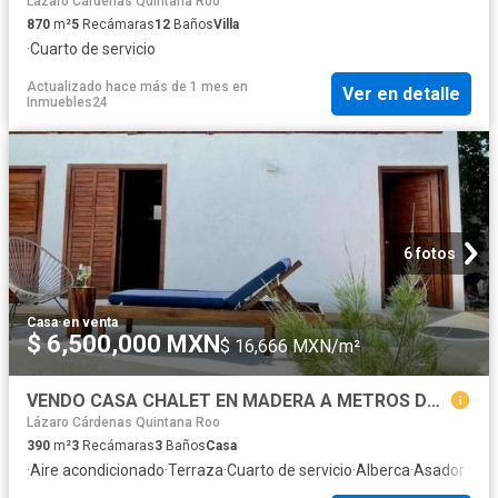
Lázaro Cárdenas Quintana Roo
870
m²
5
Recámaras
12
Baños
Villa
·
Cuarto de servicio
Actualizado hace más de 1 mes
en
Ver en detalle
Inmuebles24
6 fotos
Casa
·
en venta
$ 6,500,000 MXN
$ 16,666 MXN/m²
VENDO CASA CHALET EN MADERA A METROS DE LA PLAYA EN LA ISLA DE HOLBOX, Q.ROO
Lázaro Cárdenas Quintana Roo
390
m²
3
Recámaras
3
Baños
Casa
·
Aire acondicionado
·
Terraza
·
Cuarto de servicio
·
Alberca
·
Asador