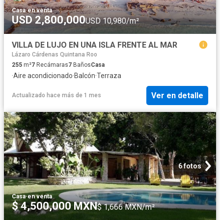
Casa
·
en venta
USD 2,800,000
USD 10,980/m²
VILLA DE LUJO EN UNA ISLA FRENTE AL MAR
Lázaro Cárdenas Quintana Roo
255
m²
7
Recámaras
7
Baños
Casa
·
Aire acondicionado
·
Balcón
·
Terraza
Ver en detalle
Actualizado hace más de 1 mes
6 fotos
Casa
·
en venta
$ 4,500,000 MXN
$ 1,666 MXN/m²