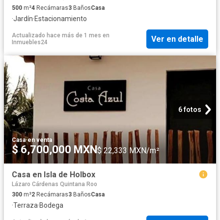
500
m²
4
Recámaras
3
Baños
Casa
·
Jardín
·
Estacionamiento
Actualizado hace más de 1 mes
en
Ver en detalle
Inmuebles24
6 fotos
Casa
·
en venta
$ 6,700,000 MXN
$ 22,333 MXN/m²
Casa en Isla de Holbox
Lázaro Cárdenas Quintana Roo
300
m²
2
Recámaras
3
Baños
Casa
·
Terraza
·
Bodega