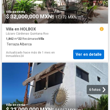
Villa
·
en venta
$ 32,000,000 MXN
$ 17,372 MXN/m²
Villa en HOLBOX
Lázaro Cárdenas Quintana Roo
1,842
m²
22
Recámaras
Villa
·
Terraza
·
Alberca
Actualizado hace más de 1 mes
en
Ver en detalle
Inmuebles24
6 fotos
Villa
·
en venta
$ 22,000,000 MXN