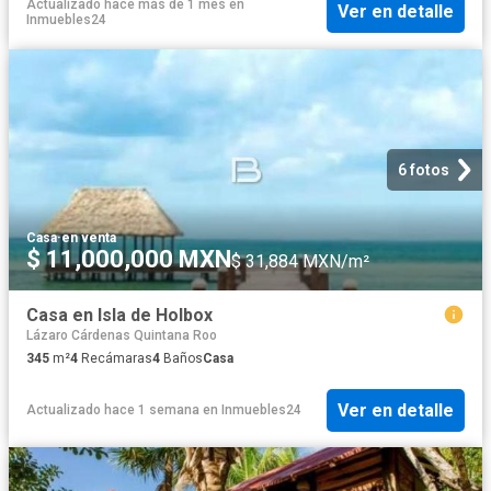
Actualizado hace más de 1 mes
en
Ver en detalle
Inmuebles24
6 fotos
Casa
·
en venta
$ 11,000,000 MXN
$ 31,884 MXN/m²
Casa en Isla de Holbox
Lázaro Cárdenas Quintana Roo
345
m²
4
Recámaras
4
Baños
Casa
Ver en detalle
Actualizado hace 1 semana
en
Inmuebles24