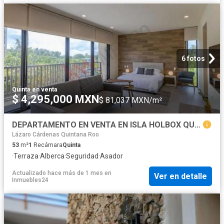
6 fotos
Quinta
·
en venta
$ 4,295,000 MXN
$ 81,037 MXN/m²
DEPARTAMENTO EN VENTA EN ISLA HOLBOX QUINTANA ROO A 30 METROS DEL MAR
Lázaro Cárdenas Quintana Roo
53
m²
1
Recámara
Quinta
·
Terraza
·
Alberca
·
Seguridad
·
Asador
Actualizado hace más de 1 mes
en
Ver en detalle
Inmuebles24