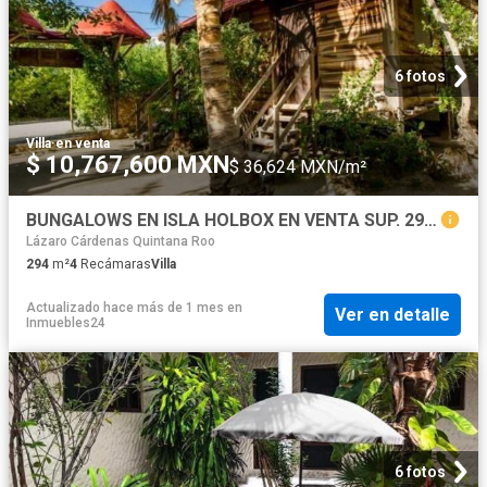
6 fotos
Villa
·
en venta
$ 10,767,600 MXN
$ 36,624 MXN/m²
BUNGALOWS EN ISLA HOLBOX EN VENTA SUP. 294.02
Lázaro Cárdenas Quintana Roo
294
m²
4
Recámaras
Villa
Actualizado hace más de 1 mes
en
Ver en detalle
Inmuebles24
6 fotos