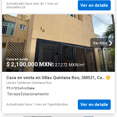
Actualizado hace más de 1 mes
en
Ver en detalle
Inmuebles24
Ver foto
Casa
·
en venta
$ 2,100,000 MXN
$ 27,272 MXN/m²
Casa en venta en Villas Quintana Roo, SM521, Canc?n
Lázaro Cárdenas Quintana Roo
77
m²
2
Baños
Casa
·
Terraza
·
Estacionamiento
Ver en detalle
Actualizado hace 1 mes
en
Tuportalonline