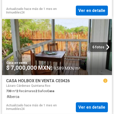
Actualizado hace más de 1 mes
en
Ver en detalle
Inmuebles24
6 fotos
Casa
·
en venta
$ 7,000,000 MXN
$ 9,589 MXN/m²
CASA HOLBOX EN VENTA CE0426
Lázaro Cárdenas Quintana Roo
730
m²
2
Recámaras
2
Baños
Casa
·
Alberca
Actualizado hace más de 1 mes
en
Ver en detalle
Inmuebles24