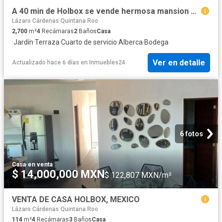
A 40 min de Holbox se vende hermosa mansion de dos pisos con alberca
Lázaro Cárdenas Quintana Roo
2,700
m²
4
Recámaras
2
Baños
Casa
·
Jardín
·
Terraza
·
Cuarto de servicio
·
Alberca
·
Bodega
Ver en detalle
Actualizado hace 6 días
en
Inmuebles24
6 fotos
Casa
·
en venta
$ 14,000,000 MXN
$ 122,807 MXN/m²
VENTA DE CASA HOLBOX, MEXICO
Lázaro Cárdenas Quintana Roo
114
m²
4
Recámaras
3
Baños
Casa