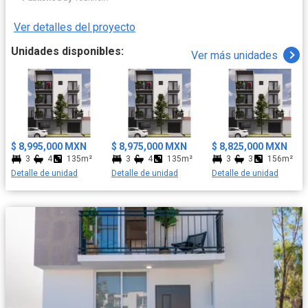
Ver detalles del proyecto
Unidades disponibles:
Ver más unidades
$ 8,995,000 MXN
$ 8,975,000 MXN
$ 8,825,000 MXN
3
4
135m²
3
4
135m²
3
3
156m²
Detalle de unidad
Detalle de unidad
Detalle de unidad