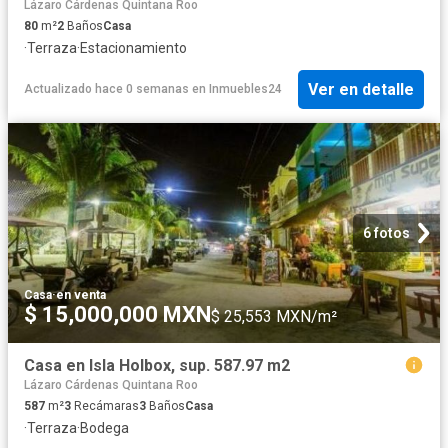
Lázaro Cárdenas Quintana Roo
80
m²
2
Baños
Casa
·
Terraza
·
Estacionamiento
Ver en detalle
Actualizado hace 0 semanas
en
Inmuebles24
6 fotos
Casa
·
en venta
$ 15,000,000 MXN
$ 25,553 MXN/m²
Casa en Isla Holbox, sup. 587.97 m2
Lázaro Cárdenas Quintana Roo
587
m²
3
Recámaras
3
Baños
Casa
·
Terraza
·
Bodega