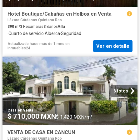
Hotel Boutique/Cabañas en Holbox en Venta
Lázaro Cárdenas Quintana Roo
390
m²
3
Recámaras
3
Baños
Villa
·
Cuarto de servicio
·
Alberca
·
Seguridad
Actualizado hace más de 1 mes
en
Ver en detalle
Inmuebles24
6 fotos
Casa
·
en venta
$ 710,000 MXN
$ 1,420 MXN/m²
VENTA DE CASA EN CANCUN
Lázaro Cárdenas Quintana Roo