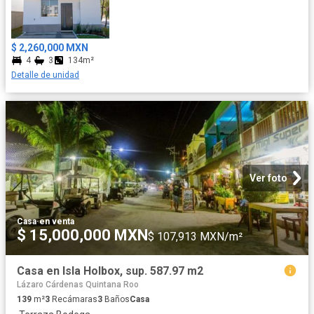
$ 2,260,000 MXN
4
3
134m²
Detalle de unidad
Ver foto
Casa
·
en venta
$ 15,000,000 MXN
$ 107,913 MXN/m²
Casa en Isla Holbox, sup. 587.97 m2
Lázaro Cárdenas Quintana Roo
139
m²
3
Recámaras
3
Baños
Casa