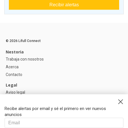
Recibir alertas
© 2026 Lifull Connect
Nestoria
Trabaja con nosotros
Acerca
Contacto
Legal
Aviso legal
Política de Privacidad
Política de Cookies
Recibe alertas por email y sé el primero en ver nuevos
anuncios
Ayuda
Preguntas