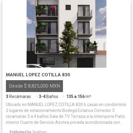
MANUEL LOPEZ COTILLA 830
Desde $ 8,825,000 MXN
3
Recámaras
3-4
Baños
135 a 156
m²
·
·
Ubicado en MANUEL LOPEZ COTILLA 830 6 casas en condominio
2 lugares de estacionamiento Bodega Estanca Comedor 3
recamaras 3 a 4 baños Sala de TV Terraza a la intemperie Patio
interior Cuarto de Servicio Azotea privada acondicionada con
acabados.
Published by
Teukhein