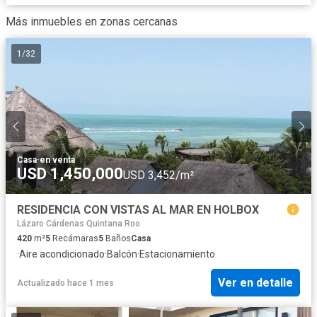
Más inmuebles en zonas cercanas
1
/
32
Casa
·
en venta
USD 1,450,000
USD 3,452/m²
RESIDENCIA CON VISTAS AL MAR EN HOLBOX
Lázaro Cárdenas Quintana Roo
420
m²
5
Recámaras
5
Baños
Casa
·
Aire acondicionado
·
Balcón
·
Estacionamiento
Ver en detalle
Actualizado hace 1 mes