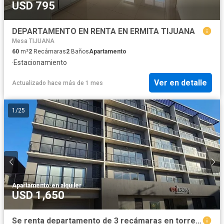
USD 795
DEPARTAMENTO EN RENTA EN ERMITA TIJUANA
Mesa TIJUANA
60
m²
2
Recámaras
2
Baños
Apartamento
·
Estacionamiento
Ver en detalle
Actualizado hace más de 1 mes
1
/
25
Apartamento
·
en alquiler
USD 1,650
Se renta departamento de 3 recámaras en torre Enhaus, Tijuana