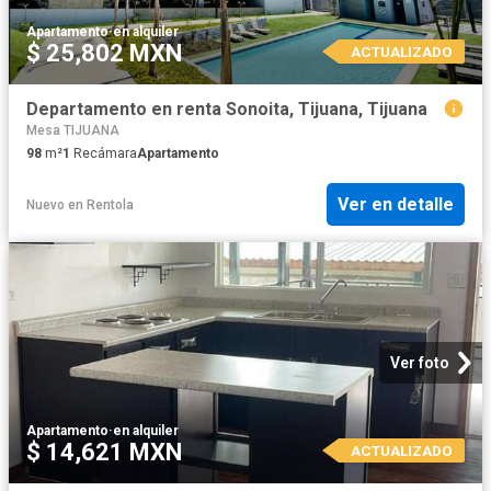
Apartamento
·
en alquiler
$ 25,802 MXN
ACTUALIZADO
Departamento en renta Sonoita, Tijuana, Tijuana
Mesa TIJUANA
98
m²
1
Recámara
Apartamento
Ver en detalle
Nuevo
en
Rentola
Ver foto
Apartamento
·
en alquiler
$ 14,621 MXN
ACTUALIZADO