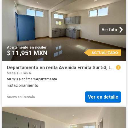
Ver foto
Apartamento
·
en alquiler
$ 11,951 MXN
ACTUALIZADO
Departamento en renta Avenida Ermita Sur 53, La Quinta Alta, Tijuana, Baja California, 22106, Mex
Mesa TIJUANA
50
m²
1
Recámara
Apartamento
·
Estacionamiento
Ver en detalle
Nuevo
en
Rentola