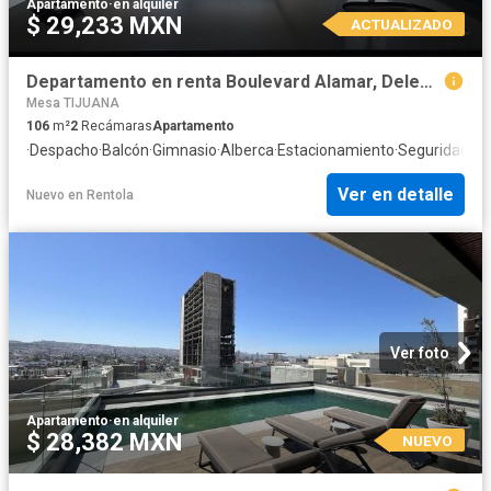
Apartamento
·
en alquiler
$ 29,233 MXN
ACTUALIZADO
Departamento en renta Boulevard Alamar, Delegación La Mesa, Tijuana, Municipio De Tijuana, Baja California, 22104, México
Mesa TIJUANA
106
m²
2
Recámaras
Apartamento
·
Despacho
·
Balcón
·
Gimnasio
·
Alberca
·
Estacionamiento
·
Seguridad
·
As
Ver en detalle
Nuevo
en
Rentola
Ver foto
Apartamento
·
en alquiler
$ 28,382 MXN
NUEVO