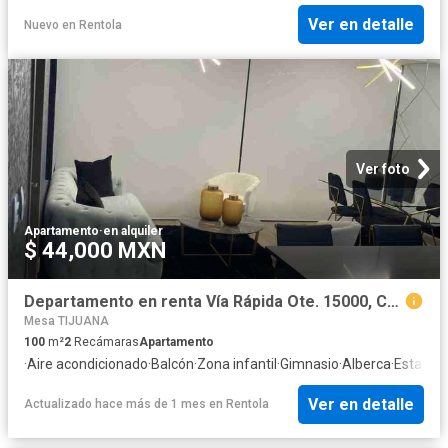
Ver en detalle
Nuevo
en
Rentola
Ver foto
Apartamento
·
en alquiler
$ 44,000 MXN
Departamento en renta Vía Rápida Ote. 15000, Chapultepec Alamar, 22110 Tijuana, B.c México
Mesa TIJUANA
100
m²
2
Recámaras
Apartamento
·
Aire acondicionado
·
Balcón
·
Zona infantil
·
Gimnasio
·
Alberca
·
Estacio
Ver en detalle
Actualizado hace más de 1 mes
en
Rentola