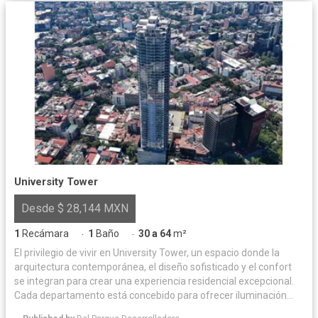
University Tower
Desde $ 28,144 MXN
1
Recámara
1
Baño
30 a 64
m²
·
·
El privilegio de vivir en University Tower, un espacio donde la
arquitectura contemporánea, el diseño sofisticado y el confort
se integran para crear una experiencia residencial excepcional.
Cada departamento está concebido para ofrecer iluminación
natural y acabados de alta calidad, logrando un equilibrio