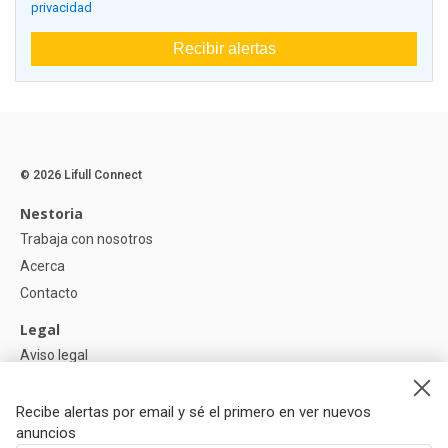
privacidad
Recibir alertas
© 2026 Lifull Connect
Nestoria
Trabaja con nosotros
Acerca
Contacto
Legal
Aviso legal
Política de Privacidad
Política de Cookies
Recibe alertas por email y sé el primero en ver nuevos
anuncios
Ayuda