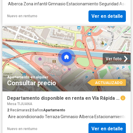
·
Alberca
·
Zona infantil
·
Gimnasio
·
Estacionamiento
·
Seguridad
·
Asador
Ver en detalle
Nuevo
en
rentumo
Ver foto
Apartamento
·
en alquiler
Consultar precio
ACTUALIZADO
Departamento disponible en renta en Vía Rápida Ote. 15000, Chapultepec Alamar, 22110 Tijuana, B.C. #15000, Colonia Los Pirules, C.P. 22110
Mesa TIJUANA
2
Recámaras
2
Baños
Apartamento
·
Aire acondicionado
·
Terraza
·
Gimnasio
·
Alberca
·
Estacionamiento
·
Se
Ver en detalle
Nuevo
en
rentumo