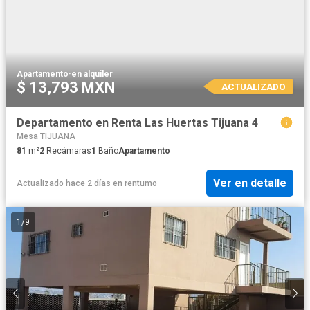
Apartamento
·
en alquiler
$ 13,793 MXN
ACTUALIZADO
Departamento en Renta Las Huertas Tijuana 4
Mesa TIJUANA
81
m²
2
Recámaras
1
Baño
Apartamento
Ver en detalle
Actualizado hace 2 días
en
rentumo
1
/
9