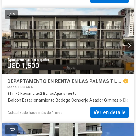
1
/
19
Apartamento
·
en alquiler
USD 1,500
DEPARTAMENTO EN RENTA EN LAS PALMAS TIJUANA ENHAUS CONDOMINIOS
Mesa TIJUANA
81
m²
2
Recámaras
2
Baños
Apartamento
·
Balcón
·
Estacionamiento
·
Bodega
·
Conserje
·
Asador
·
Gimnasio
·
Elevad
Ver en detalle
Actualizado hace más de 1 mes
1
/
32