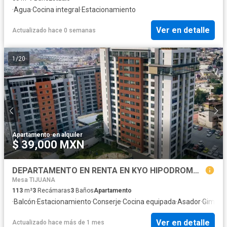
·
Agua
·
Cocina integral
·
Estacionamiento
Ver en detalle
Actualizado hace 0 semanas
1
/
20
Apartamento
·
en alquiler
$ 39,000 MXN
DEPARTAMENTO EN RENTA EN KYO HIPODROMO TIJUANA
Mesa TIJUANA
113
m²
3
Recámaras
3
Baños
Apartamento
·
Balcón
·
Estacionamiento
·
Conserje
·
Cocina equipada
·
Asador
·
Gimnas
Ver en detalle
Actualizado hace más de 1 mes