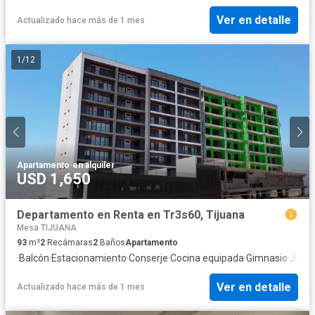
Ver en detalle
Actualizado hace más de 1 mes
1
/
12
Apartamento
·
en alquiler
USD 1,650
Departamento en Renta en Tr3s60, Tijuana
Mesa TIJUANA
93
m²
2
Recámaras
2
Baños
Apartamento
·
Balcón
·
Estacionamiento
·
Conserje
·
Cocina equipada
·
Gimnasio
·
Jacuz
Ver en detalle
Actualizado hace más de 1 mes