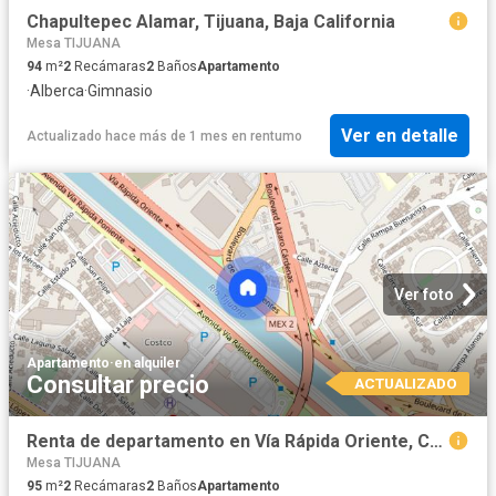
Chapultepec Alamar, Tijuana, Baja California
Mesa TIJUANA
94
m²
2
Recámaras
2
Baños
Apartamento
·
Alberca
·
Gimnasio
Ver en detalle
Actualizado hace más de 1 mes
en
rentumo
Ver foto
Apartamento
·
en alquiler
Consultar precio
ACTUALIZADO
Renta de departamento en Vía Rápida Oriente, Colonia Chapultepec Alamar, C.P. 22110
Mesa TIJUANA
95
m²
2
Recámaras
2
Baños
Apartamento