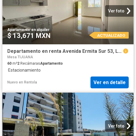
Ver foto
Apartamento
·
en alquiler
$ 13,671 MXN
ACTUALIZADO
Departamento en renta Avenida Ermita Sur 53, La Quinta Alta, Tijuana, Baja California, 22106, Mex
Mesa TIJUANA
60
m²
2
Recámaras
Apartamento
·
Estacionamiento
Ver en detalle
Nuevo
en
Rentola
Ver foto