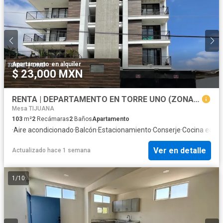
Apartamento
·
en alquiler
$ 23,000 MXN
RENTA | DEPARTAMENTO EN TORRE UNO (ZONA LAS PALMAS)
Mesa TIJUANA
103
m²
2
Recámaras
2
Baños
Apartamento
·
Aire acondicionado
·
Balcón
·
Estacionamiento
·
Conserje
·
Cocina equi
Ver en detalle
Actualizado hace 1 semana
1
/
10