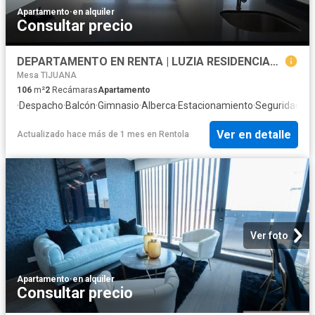
Apartamento
·
en alquiler
Consultar precio
DEPARTAMENTO EN RENTA | LUZIA RESIDENCIAL | 2 recamaras + flex
Mesa TIJUANA
106
m²
2
Recámaras
Apartamento
·
Despacho
·
Balcón
·
Gimnasio
·
Alberca
·
Estacionamiento
·
Seguridad
·
As
Ver en detalle
Actualizado hace más de 1 mes
en
Rentola
Ver foto
Apartamento
·
en alquiler
Consultar precio