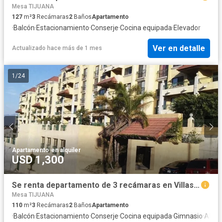
Mesa TIJUANA
127
m²
3
Recámaras
2
Baños
Apartamento
·
Balcón
·
Estacionamiento
·
Conserje
·
Cocina equipada
·
Elevador
Ver en detalle
Actualizado hace más de 1 mes
1
/
24
Apartamento
·
en alquiler
USD 1,300
Se renta departamento de 3 recámaras en Villas Montebello, Tijuana
Mesa TIJUANA
110
m²
3
Recámaras
2
Baños
Apartamento
·
Balcón
·
Estacionamiento
·
Conserje
·
Cocina equipada
·
Gimnasio
·
Alber