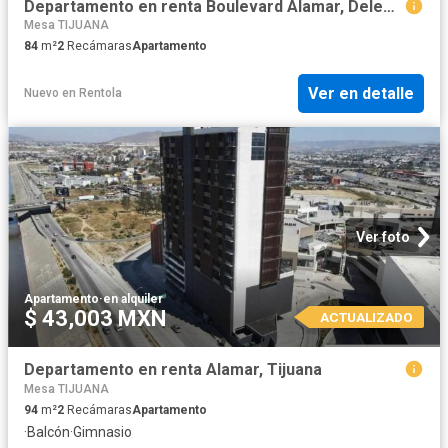
Departamento en renta Boulevard Alamar, Delegación La Mesa, Tijuana, Municipio De Tijuana, Baja California, 22104, México
Mesa TIJUANA
84
m²
2
Recámaras
Apartamento
Ver en detalle
Nuevo
en
Rentola
Ver foto
Apartamento
·
en alquiler
$ 43,003 MXN
ACTUALIZADO
Departamento en renta Alamar, Tijuana
Mesa TIJUANA
94
m²
2
Recámaras
Apartamento
·
Balcón
·
Gimnasio