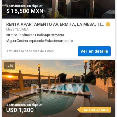
Apartamento
·
en alquiler
$ 16,500 MXN
RENTA APARTAMENTO AV. ERMITA, LA MESA, TIJUANA, BAJA CFA.
Mesa TIJUANA
60
m²
2
Recámaras
1
Baño
Apartamento
·
Agua
·
Cocina equipada
·
Estacionamiento
Ver en detalle
Actualizado hace más de 1 mes
1
/
30
Apartamento
·
en alquiler
USD 1,200
ACTUALIZADO