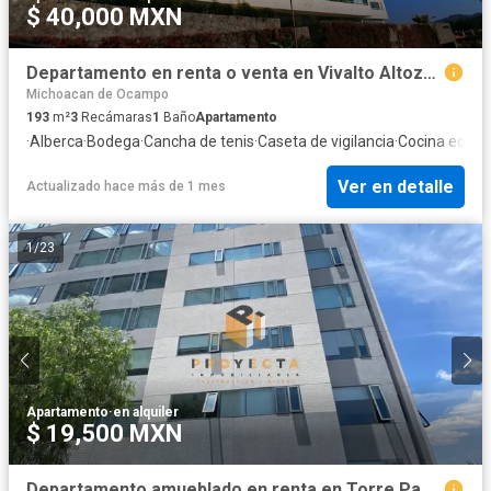
$ 40,000 MXN
Departamento en renta o venta en Vivalto Altozano
Michoacan de Ocampo
193
m²
3
Recámaras
1
Baño
Apartamento
·
Alberca
·
Bodega
·
Cancha de tenis
·
Caseta de vigilancia
·
Cocina equip
Ver en detalle
Actualizado hace más de 1 mes
1
/
23
Apartamento
·
en alquiler
$ 19,500 MXN
Departamento amueblado en renta en Torre Panorama Altozano