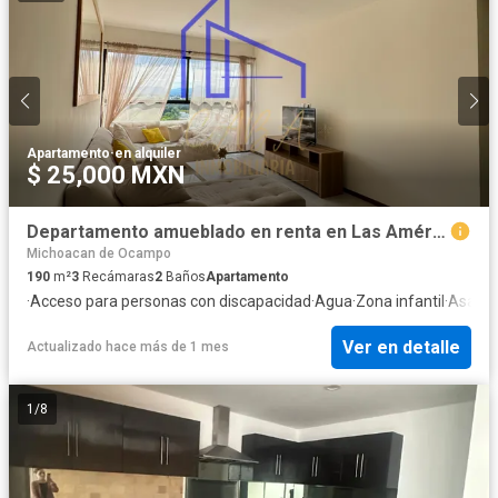
Apartamento
·
en alquiler
$ 25,000 MXN
Departamento amueblado en renta en Las Américas
Michoacan de Ocampo
190
m²
3
Recámaras
2
Baños
Apartamento
·
Acceso para personas con discapacidad
·
Agua
·
Zona infantil
·
Asado
Ver en detalle
Actualizado hace más de 1 mes
1
/
8