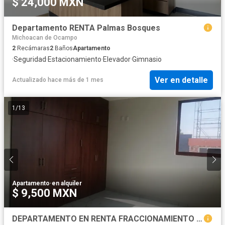
$ 24,000 MXN
Departamento RENTA Palmas Bosques
Michoacan de Ocampo
2
Recámaras
2
Baños
Apartamento
·
Seguridad
·
Estacionamiento
·
Elevador
·
Gimnasio
Ver en detalle
Actualizado hace más de 1 mes
1
/
13
Apartamento
·
en alquiler
$ 9,500 MXN
DEPARTAMENTO EN RENTA FRACCIONAMIENTO CRUCERO SALIDA A QUIROGA