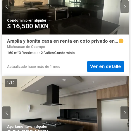
Condominio
·
en alquiler
$ 16,500 MXN
Amplia y bonita casa en renta en coto privado en Bosque Monarca Altozano
Michoacan de Ocampo
160
m²
3
Recámaras
2
Baños
Condominio
Ver en detalle
Actualizado hace más de 1 mes
1
/
10
Apartamento
·
en alquiler