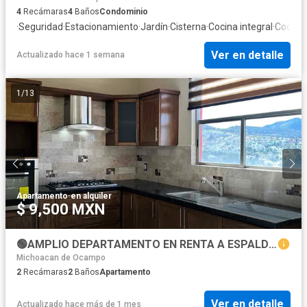
4
Recámaras
4
Baños
Condominio
·
Seguridad
·
Estacionamiento
·
Jardín
·
Cisterna
·
Cocina integral
·
Cocina
Ver en detalle
Actualizado hace 1 semana
1
/
13
Apartamento
·
en alquiler
$ 9,500 MXN
🟢AMPLIO DEPARTAMENTO EN RENTA A ESPALDAS DEL OXXO QUE ESTÁ FRENTE AL TEC DE MONTERREY (Zona Altozano)🟢
Michoacan de Ocampo
2
Recámaras
2
Baños
Apartamento
Ver en detalle
Actualizado hace más de 1 mes