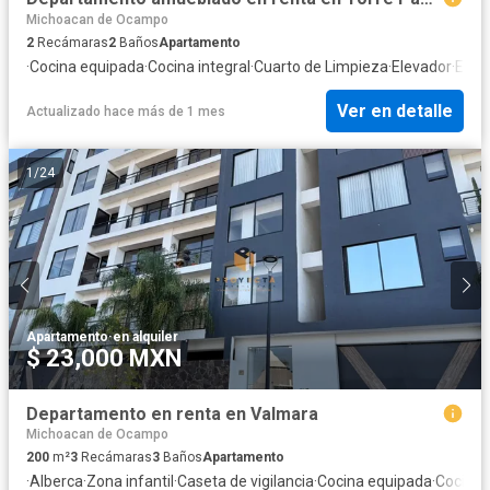
Michoacan de Ocampo
2
Recámaras
2
Baños
Apartamento
·
Cocina equipada
·
Cocina integral
·
Cuarto de Limpieza
·
Elevador
·
Esta
Ver en detalle
Actualizado hace más de 1 mes
1
/
24
Apartamento
·
en alquiler
$ 23,000 MXN
Departamento en renta en Valmara
Michoacan de Ocampo
200
m²
3
Recámaras
3
Baños
Apartamento
·
Alberca
·
Zona infantil
·
Caseta de vigilancia
·
Cocina equipada
·
Cocina 