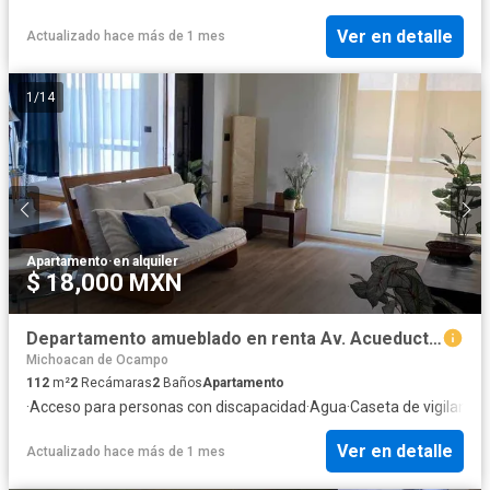
Ver en detalle
Actualizado hace más de 1 mes
1
/
14
Apartamento
·
en alquiler
$ 18,000 MXN
Departamento amueblado en renta Av. Acueducto Morelia
Michoacan de Ocampo
112
m²
2
Recámaras
2
Baños
Apartamento
·
Acceso para personas con discapacidad
·
Agua
·
Caseta de vigilancia
·
Ver en detalle
Actualizado hace más de 1 mes