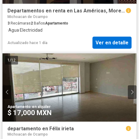
Departamentos en renta en Las Américas, Morelia | Planta Baja y Planta Alta
Michoacan de Ocampo
3
Recámaras
2
Baños
Apartamento
·
Agua
·
Electricidad
Ver en detalle
Actualizado hace 1 día
1
/
12
Apartamento
·
en alquiler
$ 17,000 MXN
departamento en Félix irieta
Michoacan de Ocampo