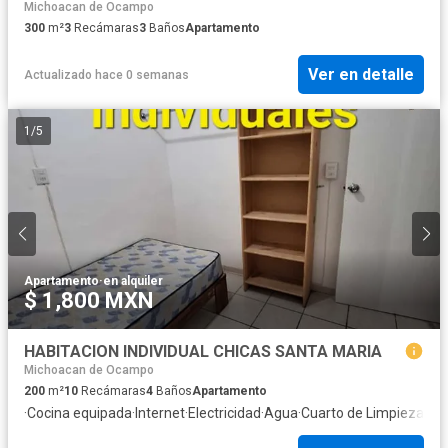
Michoacan de Ocampo
300
m²
3
Recámaras
3
Baños
Apartamento
Ver en detalle
Actualizado hace 0 semanas
1
/
5
Apartamento
·
en alquiler
$ 1,800 MXN
HABITACION INDIVIDUAL CHICAS SANTA MARIA
Michoacan de Ocampo
200
m²
10
Recámaras
4
Baños
Apartamento
·
Cocina equipada
·
Internet
·
Electricidad
·
Agua
·
Cuarto de Limpieza
·
Rec