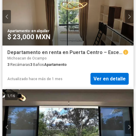
Apartamento
·
en alquiler
$ 23,000 MXN
Departamento en renta en Puerta Centro – Excelente ubicación en Morelia
Michoacan de Ocampo
3
Recámaras
3
Baños
Apartamento
Ver en detalle
Actualizado hace más de 1 mes
1
/
16