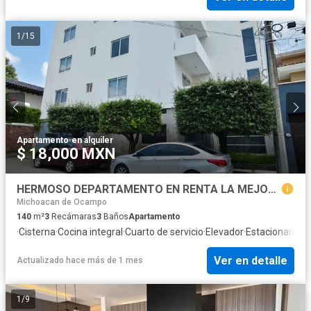
1
/
15
Apartamento
·
en alquiler
$ 18,000 MXN
HERMOSO DEPARTAMENTO EN RENTA LA MEJOR UBICACION DE URUAPAN
Michoacan de Ocampo
140
m²
3
Recámaras
3
Baños
Apartamento
·
Cisterna
·
Cocina integral
·
Cuarto de servicio
·
Elevador
·
Estacionamien
Ver en detalle
Actualizado hace más de 1 mes
1
/
9