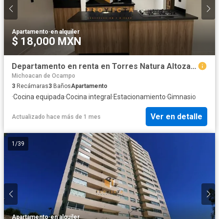
Apartamento
·
en alquiler
$ 18,000 MXN
Departamento en renta en Torres Natura Altozano
Michoacan de Ocampo
3
Recámaras
3
Baños
Apartamento
·
Cocina equipada
·
Cocina integral
·
Estacionamiento
·
Gimnasio
Ver en detalle
Actualizado hace más de 1 mes
1
/
39
Apartamento
·
en alquiler