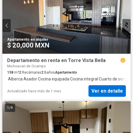
Apartamento
·
en alquiler
$ 20,000 MXN
Departamento en renta en Torre Vista Bella
Michoacan de Ocampo
158
m²
2
Recámaras
2
Baños
Apartamento
·
Alberca
·
Asador
·
Cocina equipada
·
Cocina integral
·
Cuarto de servicio
Ver en detalle
Actualizado hace más de 1 mes
1
/
9