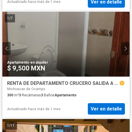
Ver en detalle
Actualizado hace más de 1 mes
1
/
7
Apartamento
·
en alquiler
$ 9,500 MXN
RENTA DE DEPARTAMENTO CRUCERO SALIDA A QUIROGA
Michoacan de Ocampo
300
m²
3
Recámaras
3
Baños
Apartamento
Ver en detalle
Actualizado hace más de 1 mes
1
/
11