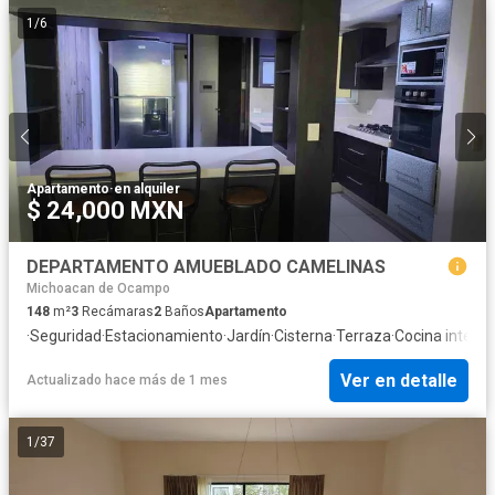
1
/
6
Apartamento
·
en alquiler
$ 24,000 MXN
DEPARTAMENTO AMUEBLADO CAMELINAS
Michoacan de Ocampo
148
m²
3
Recámaras
2
Baños
Apartamento
·
Seguridad
·
Estacionamiento
·
Jardín
·
Cisterna
·
Terraza
·
Cocina integra
Ver en detalle
Actualizado hace más de 1 mes
1
/
37