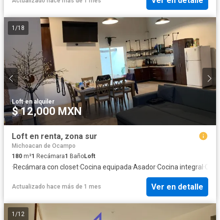
Ver en detalle
Actualizado hace más de 1 mes
1
/
18
Loft
·
en alquiler
$ 12,000 MXN
Loft en renta, zona sur
Michoacan de Ocampo
180
m²
1
Recámara
1
Baño
Loft
·
Recámara con closet
·
Cocina equipada
·
Asador
·
Cocina integral
·
Cuar
Ver en detalle
Actualizado hace más de 1 mes
1
/
12