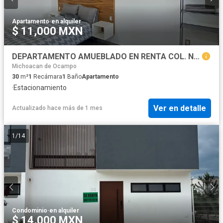
Apartamento
·
en alquiler
$ 11,000 MXN
DEPARTAMENTO AMUEBLADO EN RENTA COL. NUEVA CHAPULTEPEC
Michoacan de Ocampo
30
m²
1
Recámara
1
Baño
Apartamento
·
Estacionamiento
Ver en detalle
Actualizado hace más de 1 mes
1
/
14
Condominio
·
en alquiler
$ 14,000 MXN