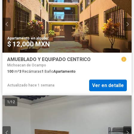
Apartamento
·
en alquiler
$ 12,000 MXN
AMUEBLADO Y EQUIPADO CENTRICO
Michoacan de Ocampo
100
m²
3
Recámaras
1
Baño
Apartamento
Ver en detalle
Actualizado hace 1 semana
1
/
12