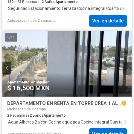
180
m²
3
Recámaras
2
Baños
Apartamento
·
Seguridad
·
Estacionamiento
·
Terraza
·
Cocina integral
·
Cuarto de serv
Ver en detalle
Actualizado hace 2 semanas
1
/
11
Apartamento
·
en alquiler
$ 16,500 MXN
DEPARTAMENTO EN RENTA EN TORRE CREA 1 ALTOZANO
Michoacan de Ocampo
2
Recámaras
2
Baños
Apartamento
·
Agua
·
Alberca
·
Balcón
·
Cocina equipada
·
Cocina integral
·
Cuarto de L