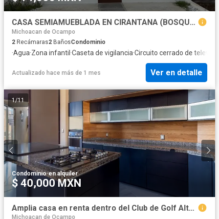
CASA SEMIAMUEBLADA EN CIRANTANA (BOSQUE TRES MARIAS)
Michoacan de Ocampo
2
Recámaras
2
Baños
Condominio
·
Agua
·
Zona infantil
·
Caseta de vigilancia
·
Circuito cerrado de televisi
Ver en detalle
Actualizado hace más de 1 mes
1
/
11
Condominio
·
en alquiler
$ 40,000 MXN
Amplia casa en renta dentro del Club de Golf Altozano
Michoacan de Ocampo