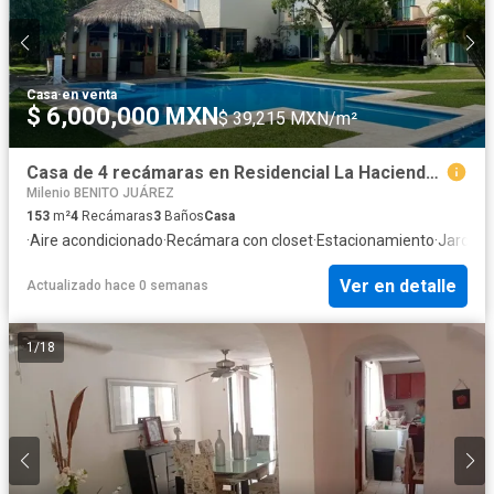
Casa
·
en venta
$ 6,000,000 MXN
$ 39,215 MXN/m²
Casa de 4 recámaras en Residencial La Hacienda Cancún
Milenio BENITO JUÁREZ
153
m²
4
Recámaras
3
Baños
Casa
·
Aire acondicionado
·
Recámara con closet
·
Estacionamiento
·
Jardín
·
C
Ver en detalle
Actualizado hace 0 semanas
1
/
18