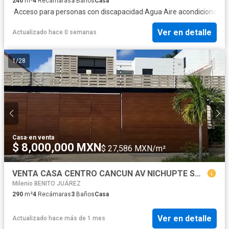
240
m²
4
Recámaras
3
Baños
Casa
·
Acceso para personas con discapacidad
·
Agua
·
Aire acondicionado
·
Ver en detalle
Actualizado hace 0 semanas
1
/
28
Casa
·
en venta
$ 8,000,000 MXN
$ 27,586 MXN/m²
VENTA CASA CENTRO CANCUN AV NICHUPTE SM17
Milenio BENITO JUÁREZ
290
m²
4
Recámaras
3
Baños
Casa
Ver en detalle
Actualizado hace más de 1 mes