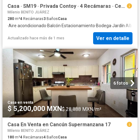
Casa · SM19 · Privada Contoy · 4 Recámaras · Centro de Cancún · Alberca
Milenio BENITO JUÁREZ
280
m²
4
Recámaras
3
Baños
Casa
·
Aire acondicionado
·
Balcón
·
Estacionamiento
·
Bodega
·
Jardín
·
Alberc
Ver en detalle
Actualizado hace más de 1 mes
6 fotos
Casa
·
en venta
$ 5,200,000 MXN
$ 28,888 MXN/m²
Casa En Venta en Cancún Supermanzana 17
Milenio BENITO JUÁREZ
180
m²
4
Recámaras
4
Baños
Casa