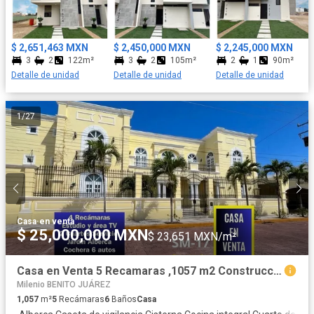
$ 2,651,463 MXN
$ 2,450,000 MXN
$ 2,245,000 MXN
3
2
122m²
3
2
105m²
2
1
90m²
Detalle de unidad
Detalle de unidad
Detalle de unidad
1
/
27
Casa
·
en venta
$ 25,000,000 MXN
$ 23,651 MXN/m²
Casa en Venta 5 Recamaras ,1057 m2 Construccíon
Milenio BENITO JUÁREZ
1,057
m²
5
Recámaras
6
Baños
Casa