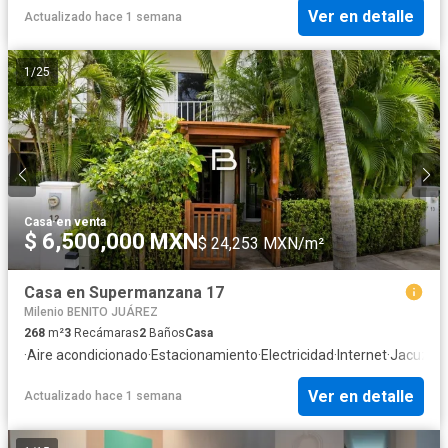
Ver en detalle
Actualizado hace 1 semana
1
/
25
Casa
·
en venta
$ 6,500,000 MXN
$ 24,253 MXN/m²
Casa en Supermanzana 17
Milenio BENITO JUÁREZ
268
m²
3
Recámaras
2
Baños
Casa
·
Aire acondicionado
·
Estacionamiento
·
Electricidad
·
Internet
·
Jacuzzi
·
Ver en detalle
Actualizado hace 1 semana