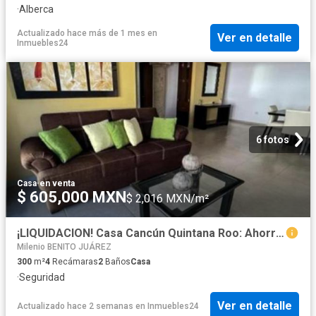
·
Alberca
Actualizado hace más de 1 mes
en
Ver en detalle
Inmuebles24
6 fotos
Casa
·
en venta
$ 605,000 MXN
$ 2,016 MXN/m²
¡LIQUIDACION! Casa Cancún Quintana Roo: Ahorro y Plusvalia. !
Milenio BENITO JUÁREZ
300
m²
4
Recámaras
2
Baños
Casa
·
Seguridad
Ver en detalle
Actualizado hace 2 semanas
en
Inmuebles24