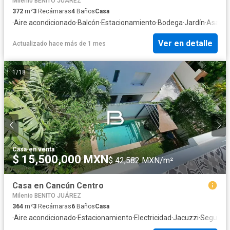
Milenio BENITO JUÁREZ
372
m²
3
Recámaras
4
Baños
Casa
·
Aire acondicionado
·
Balcón
·
Estacionamiento
·
Bodega
·
Jardín
·
Asador
Ver en detalle
Actualizado hace más de 1 mes
1
/
18
Casa
·
en venta
$ 15,500,000 MXN
$ 42,582 MXN/m²
Casa en Cancún Centro
Milenio BENITO JUÁREZ
364
m²
3
Recámaras
6
Baños
Casa
·
Aire acondicionado
·
Estacionamiento
·
Electricidad
·
Jacuzzi
·
Segurida