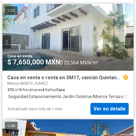
1
/
22
Casa
·
en venta
$ 7,650,000 MXN
$ 20,564 MXN/m²
Casa en venta o renta en SM17, cancún Quintana Roo.
Milenio BENITO JUÁREZ
372
m²
4
Recámaras
4
Baños
Casa
·
Seguridad
·
Estacionamiento
·
Jardín
·
Cisterna
·
Alberca
·
Terraza
·
Cocina
Ver en detalle
Actualizado hace más de 1 mes
1
/
40