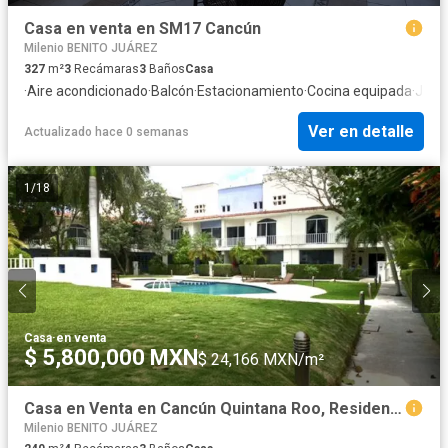
Casa en venta en SM17 Cancún
Milenio BENITO JUÁREZ
327
m²
3
Recámaras
3
Baños
Casa
·
Aire acondicionado
·
Balcón
·
Estacionamiento
·
Cocina equipada
·
Jard
Ver en detalle
Actualizado hace 0 semanas
1
/
18
Casa
·
en venta
$ 5,800,000 MXN
$ 24,166 MXN/m²
Casa en Venta en Cancún Quintana Roo, Residencial Capulines, Sm 17.
Milenio BENITO JUÁREZ