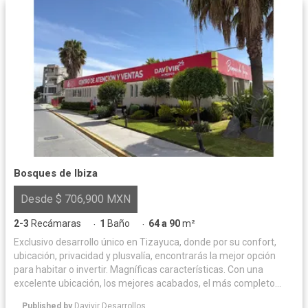
Bosques de Ibiza
Desde $ 706,900 MXN
2-3
Recámaras
1
Baño
64 a 90
m²
·
·
Exclusivo desarrollo único en Tizayuca, donde por su confort,
ubicación, privacidad y plusvalía, encontrarás la mejor opción
para habitar o invertir. Magníficas características. Con una
excelente ubicación, los mejores acabados, el más completo
equipamiento urbano y sus espacios flexibles, Bosques de Ibiza
Published by
Davivir Desarrollos