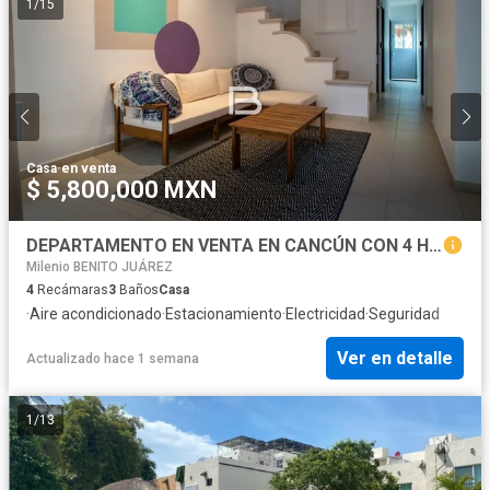
1
/
15
Casa
·
en venta
$ 5,800,000 MXN
DEPARTAMENTO EN VENTA EN CANCÚN CON 4 HABITACIONES
Milenio BENITO JUÁREZ
4
Recámaras
3
Baños
Casa
·
Aire acondicionado
·
Estacionamiento
·
Electricidad
·
Seguridad
Ver en detalle
Actualizado hace 1 semana
1
/
13