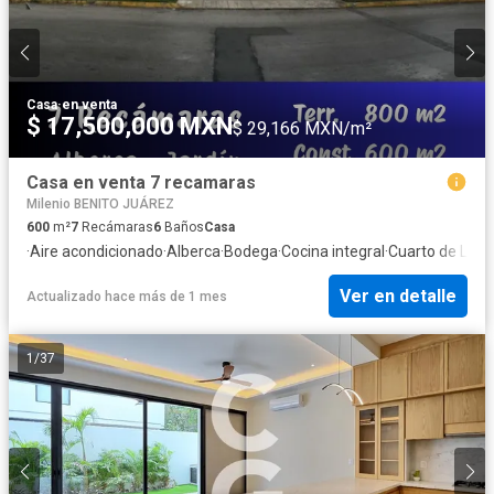
Casa
·
en venta
$ 17,500,000 MXN
$ 29,166 MXN/m²
Casa en venta 7 recamaras
Milenio BENITO JUÁREZ
600
m²
7
Recámaras
6
Baños
Casa
·
Aire acondicionado
·
Alberca
·
Bodega
·
Cocina integral
·
Cuarto de Limp
Ver en detalle
Actualizado hace más de 1 mes
1
/
37