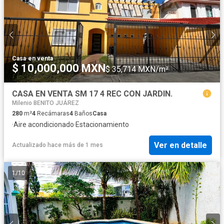
Casa
·
en venta
$ 10,000,000 MXN
$ 35,714 MXN/m²
CASA EN VENTA SM 17 4 REC CON JARDIN.
Milenio BENITO JUÁREZ
280
m²
4
Recámaras
4
Baños
Casa
·
Aire acondicionado
·
Estacionamiento
Ver en detalle
Actualizado hace más de 1 mes
1
/
10