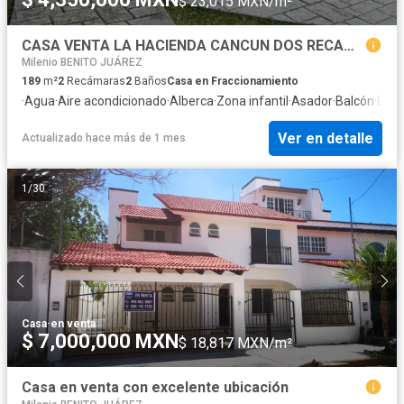
$ 23,015 MXN/m²
CASA VENTA LA HACIENDA CANCUN DOS RECAMARAS CENTRICA
Milenio BENITO JUÁREZ
189
m²
2
Recámaras
2
Baños
Casa en Fraccionamiento
·
Agua
·
Aire acondicionado
·
Alberca
·
Zona infantil
·
Asador
·
Balcón
·
Bod
Ver en detalle
Actualizado hace más de 1 mes
1
/
30
Casa
·
en venta
$ 7,000,000 MXN
$ 18,817 MXN/m²
Casa en venta con excelente ubicación