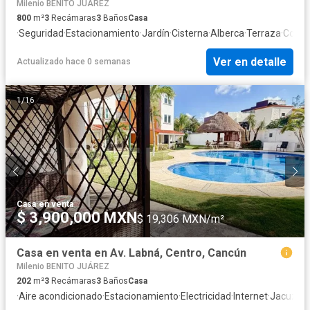
Milenio BENITO JUÁREZ
800
m²
3
Recámaras
3
Baños
Casa
·
Seguridad
·
Estacionamiento
·
Jardín
·
Cisterna
·
Alberca
·
Terraza
·
Cocina
Ver en detalle
Actualizado hace 0 semanas
1
/
16
Casa
·
en venta
$ 3,900,000 MXN
$ 19,306 MXN/m²
Casa en venta en Av. Labná, Centro, Cancún
Milenio BENITO JUÁREZ
202
m²
3
Recámaras
3
Baños
Casa
·
Aire acondicionado
·
Estacionamiento
·
Electricidad
·
Internet
·
Jacuzzi
·