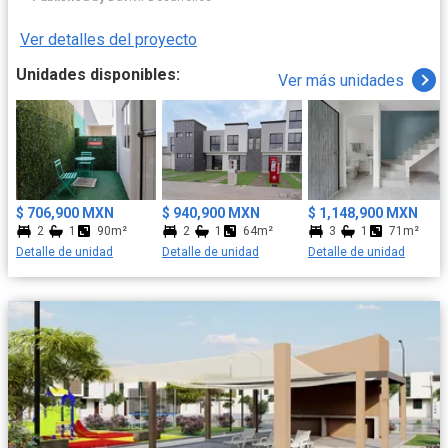
está diseñado para cubrir todas tus necesidades. La mejor
ubicación Los mejores acabados Espacios flexibles Las mejores
Ver detalles del proyecto
Amenidades: • Acceso controlado • Áreas deportivas • Áreas
verdes • Calles con pórtico • Escuelas cercanas • Casas en
Unidades disponibles:
Ver más unidades
privada con acceso controlado • Fácil acceso • Jardín de niños •
Zona comercial • Pet Friendly • Vigilancia las 24 hrs
$ 706,900 MXN
$ 940,900 MXN
$ 1,148,900 MXN
2
1
90m²
2
1
64m²
3
1
71m²
Detalle de unidad
Detalle de unidad
Detalle de unidad