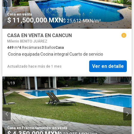
Casa
·
en venta
$ 11,500,000 MXN
$ 25,612 MXN/m²
CASA EN VENTA EN CANCUN
Milenio BENITO JUÁREZ
449
m²
4
Recámaras
3
Baños
Casa
·
Cocina equipada
·
Cocina integral
·
Cuarto de servicio
Ver en detalle
Actualizado hace más de 1 mes
1
/
19
Casa en Fraccionamiento
·
en venta
$ 4,350,000 MXN