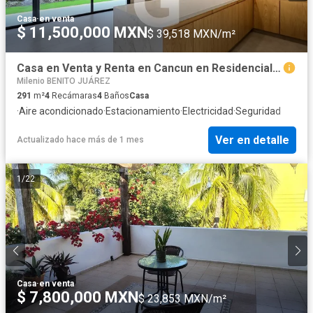
Casa
·
en venta
$ 11,500,000 MXN
$ 39,518 MXN/m²
Casa en Venta y Renta en Cancun en Residencial Vía Cumbres con Alberca
Milenio BENITO JUÁREZ
291
m²
4
Recámaras
4
Baños
Casa
·
Aire acondicionado
·
Estacionamiento
·
Electricidad
·
Seguridad
Ver en detalle
Actualizado hace más de 1 mes
1
/
22
Casa
·
en venta
$ 7,800,000 MXN
$ 23,853 MXN/m²