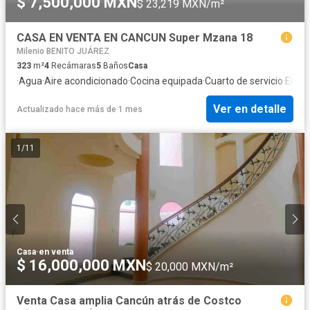
$ 7,500,000 MXN
$ 23,219 MXN/m²
CASA EN VENTA EN CANCUN Super Mzana 18
Milenio BENITO JUÁREZ
323
m²
4
Recámaras
5
Baños
Casa
·
Agua
·
Aire acondicionado
·
Cocina equipada
·
Cuarto de servicio
·
Elect
Ver en detalle
Actualizado hace más de 1 mes
1
/
11
Casa
·
en venta
$ 16,000,000 MXN
$ 20,000 MXN/m²
Venta Casa amplia Cancún atrás de Costco