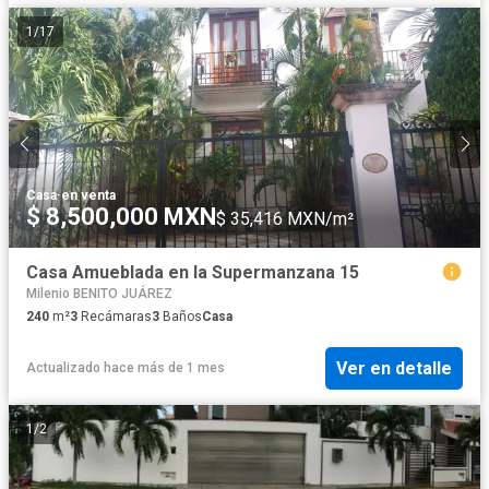
1
/
17
Casa
·
en venta
$ 8,500,000 MXN
$ 35,416 MXN/m²
Casa Amueblada en la Supermanzana 15
Milenio BENITO JUÁREZ
240
m²
3
Recámaras
3
Baños
Casa
Ver en detalle
Actualizado hace más de 1 mes
1
/
2