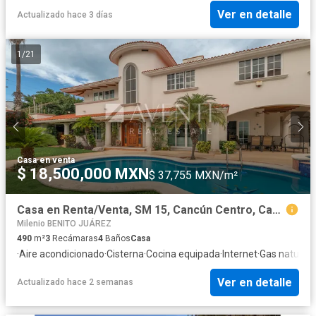
Ver en detalle
Actualizado hace 3 días
1
/
21
Casa
·
en venta
$ 18,500,000 MXN
$ 37,755 MXN/m²
Casa en Renta/Venta, SM 15, Cancún Centro, Cancún en Venta
Milenio BENITO JUÁREZ
490
m²
3
Recámaras
4
Baños
Casa
·
Aire acondicionado
·
Cisterna
·
Cocina equipada
·
Internet
·
Gas natural
·
Ver en detalle
Actualizado hace 2 semanas