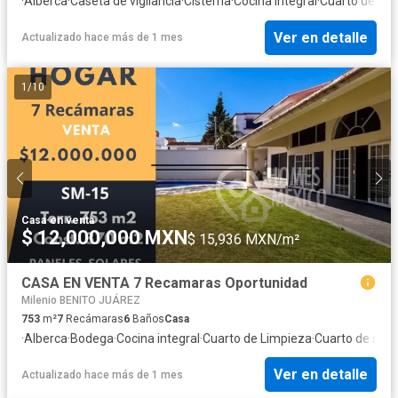
·
Alberca
·
Caseta de vigilancia
·
Cisterna
·
Cocina integral
·
Cuarto de Li
Ver en detalle
Actualizado hace más de 1 mes
1
/
10
Casa
·
en venta
$ 12,000,000 MXN
$ 15,936 MXN/m²
CASA EN VENTA 7 Recamaras Oportunidad
Milenio BENITO JUÁREZ
753
m²
7
Recámaras
6
Baños
Casa
·
Alberca
·
Bodega
·
Cocina integral
·
Cuarto de Limpieza
·
Cuarto de serv
Ver en detalle
Actualizado hace más de 1 mes