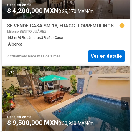
Casa
·
en venta
$ 4,200,000 MXN
$ 29,370 MXN/m²
SE VENDE CASA SM 18, FRACC. TORREMOLINOS
Milenio BENITO JUÁREZ
143
m²
4
Recámaras
3
Baños
Casa
·
Alberca
Ver en detalle
Actualizado hace más de 1 mes
1
/
30
Casa
·
en venta
$ 9,500,000 MXN
$ 33,928 MXN/m²