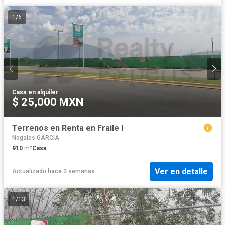
1
/
6
Casa
·
en alquiler
$ 25,000 MXN
Terrenos en Renta en Fraile I
Nogales GARCÍA
910
m²
Casa
Ver en detalle
Actualizado hace 2 semanas
1
/
13