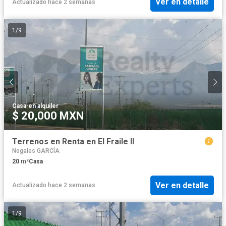
Ver en detalle
Actualizado hace 2 semanas
1
/
9
Casa
·
en alquiler
$ 20,000 MXN
Terrenos en Renta en El Fraile II
Nogales GARCÍA
20
m²
Casa
Ver en detalle
Actualizado hace 2 semanas
1
/
9