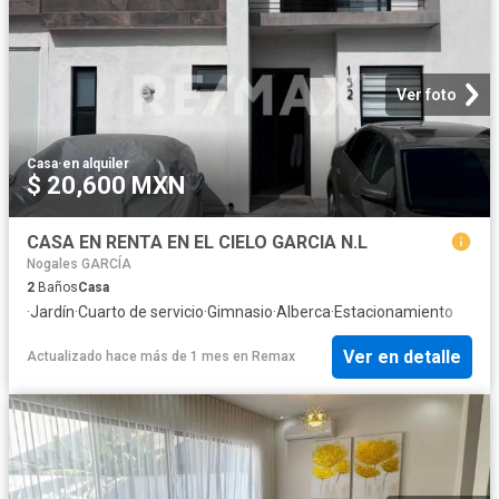
Ver foto
Casa
·
en alquiler
$ 20,600 MXN
CASA EN RENTA EN EL CIELO GARCIA N.L
Nogales GARCÍA
2
Baños
Casa
·
Jardín
·
Cuarto de servicio
·
Gimnasio
·
Alberca
·
Estacionamiento
Ver en detalle
Actualizado hace más de 1 mes
en
Remax