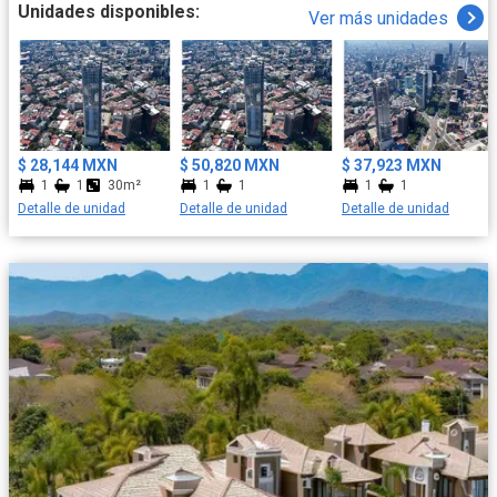
productividad sin salir de casa. Cafetería, cocina de exhibición,
Unidades disponibles:
Ver más unidades
área coworking, sala lounge, gimnasio, alberca, vapor, spa, zona
canina. Vivir en University Tower significa disfrutar de privacidad,
seguridad y una comunidad selecta, en un entorno que redefine
el concepto de vida urbana moderna. Un lugar para vivir, es un
estilo de vida pensado para quienes buscan distinción,
comodidad y una experiencia residencial única. El diseño,
distribución, amueblado y dimensiones pueden variar según el
$ 28,144 MXN
$ 50,820 MXN
$ 37,923 MXN
modelo y metraje del departamento.
1
1
30m²
1
1
1
1
Detalle de unidad
Detalle de unidad
Detalle de unidad