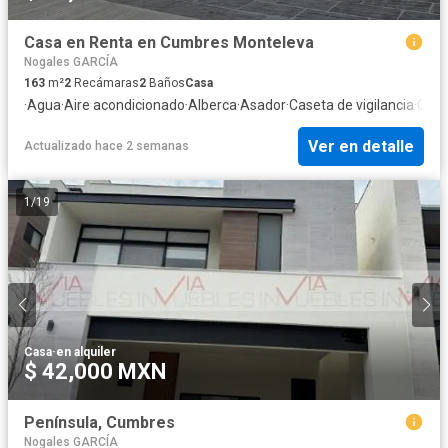
Casa en Renta en Cumbres Monteleva
Nogales GARCÍA
163
m²
2
Recámaras
2
Baños
Casa
·
Agua
·
Aire acondicionado
·
Alberca
·
Asador
·
Caseta de vigilancia
·
Coci
Ver en detalle
Actualizado hace 2 semanas
1
/
19
Casa
·
en alquiler
$ 42,000 MXN
Península, Cumbres
Nogales GARCÍA