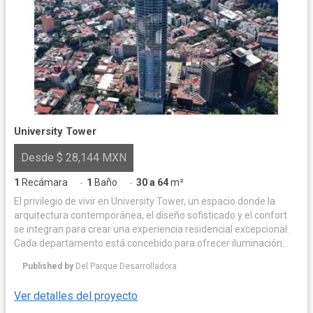
University Tower
Desde $ 28,144 MXN
1
Recámara
1
Baño
30 a 64
m²
·
·
El privilegio de vivir en University Tower, un espacio donde la
arquitectura contemporánea, el diseño sofisticado y el confort
se integran para crear una experiencia residencial excepcional.
Cada departamento está concebido para ofrecer iluminación
natural y acabados de alta calidad, logrando un equilibrio
Published by
Del Parque Desarrolladora
perfecto entre elegancia y funcionalidad. Las amenidades han
sido diseñadas para complementar un estilo de vida exclusivo,
Ver detalles del proyecto
con espacios que invitan al bienestar, la convivencia y la