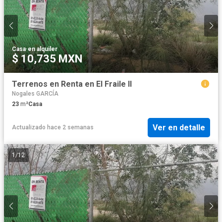
Casa
·
en alquiler
$ 10,735 MXN
Terrenos en Renta en El Fraile II
Nogales GARCÍA
23
m²
Casa
Ver en detalle
Actualizado hace 2 semanas
1
/
12