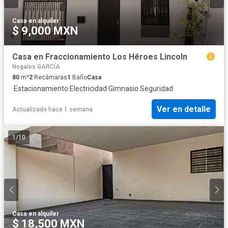
Casa
·
en alquiler
$ 9,000 MXN
Casa en Fraccionamiento Los Héroes Lincoln
Nogales GARCÍA
80
m²
2
Recámaras
1
Baño
Casa
·
Estacionamiento
·
Electricidad
·
Gimnasio
·
Seguridad
Ver en detalle
Actualizado hace 1 semana
1
/
10
Casa
·
en alquiler
$ 18,500 MXN