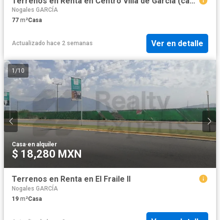
Terrenos en Renta en Centro Villa de Garcia (casco)
Nogales GARCÍA
77
m²
Casa
Ver en detalle
Actualizado hace 2 semanas
1
/
10
Casa
·
en alquiler
$ 18,280 MXN
Terrenos en Renta en El Fraile II
Nogales GARCÍA
19
m²
Casa