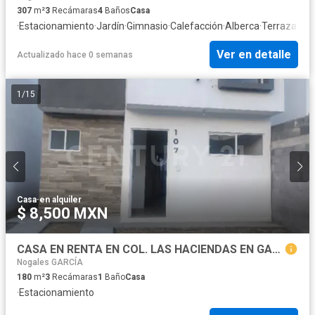
307
m²
3
Recámaras
4
Baños
Casa
·
Estacionamiento
·
Jardín
·
Gimnasio
·
Calefacción
·
Alberca
·
Terraza
Ver en detalle
Actualizado hace 0 semanas
1
/
15
Casa
·
en alquiler
$ 8,500 MXN
CASA EN RENTA EN COL. LAS HACIENDAS EN GARCIA NUEVO LEON
Nogales GARCÍA
180
m²
3
Recámaras
1
Baño
Casa
·
Estacionamiento