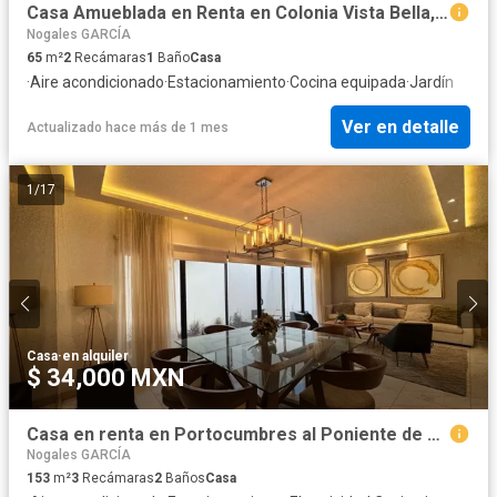
Casa Amueblada en Renta en Colonia Vista Bella, García
Nogales GARCÍA
65
m²
2
Recámaras
1
Baño
Casa
·
Aire acondicionado
·
Estacionamiento
·
Cocina equipada
·
Jardín
Ver en detalle
Actualizado hace más de 1 mes
1
/
17
Casa
·
en alquiler
$ 34,000 MXN
Casa en renta en Portocumbres al Poniente de Monterrey, N.L.
Nogales GARCÍA
153
m²
3
Recámaras
2
Baños
Casa