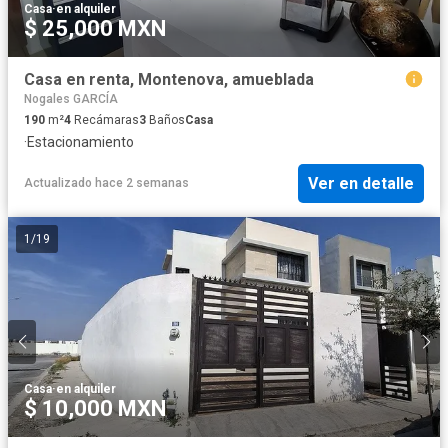
Casa
·
en alquiler
$ 25,000 MXN
Casa en renta, Montenova, amueblada
Nogales GARCÍA
190
m²
4
Recámaras
3
Baños
Casa
·
Estacionamiento
Ver en detalle
Actualizado hace 2 semanas
1
/
19
Casa
·
en alquiler
$ 10,000 MXN