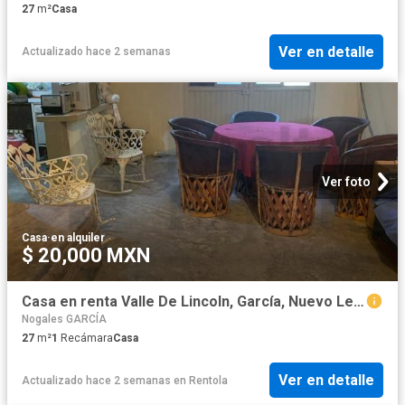
27
m²
Casa
Ver en detalle
Actualizado hace 2 semanas
Ver foto
Casa
·
en alquiler
$ 20,000 MXN
Casa en renta Valle De Lincoln, García, Nuevo León
Nogales GARCÍA
27
m²
1
Recámara
Casa
Ver en detalle
Actualizado hace 2 semanas
en
Rentola