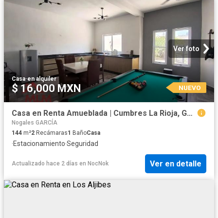
Ver foto
Casa
·
en alquiler
$ 16,000 MXN
NUEVO
Casa en Renta Amueblada | Cumbres La Rioja, García
Nogales GARCÍA
144
m²
2
Recámaras
1
Baño
Casa
·
Estacionamiento
·
Seguridad
Ver en detalle
Actualizado hace 2 días
en
NocNok