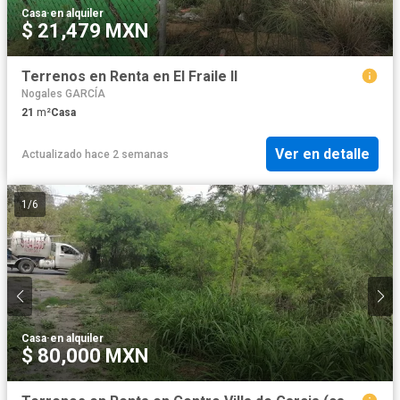
Casa
·
en alquiler
$ 21,479 MXN
Terrenos en Renta en El Fraile II
Nogales GARCÍA
21
m²
Casa
Ver en detalle
Actualizado hace 2 semanas
1
/
6
Casa
·
en alquiler
$ 80,000 MXN