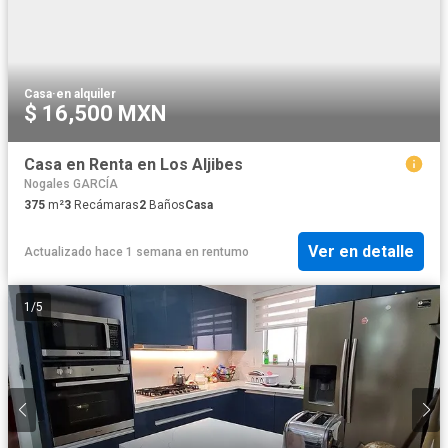
Casa
·
en alquiler
$ 16,500 MXN
Casa en Renta en Los Aljibes
Nogales GARCÍA
375
m²
3
Recámaras
2
Baños
Casa
Ver en detalle
Actualizado hace 1 semana
en
rentumo
1
/
5