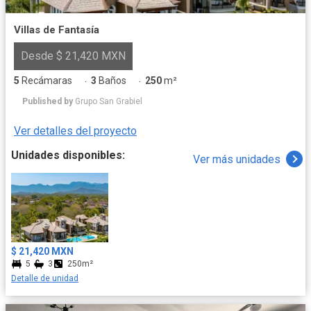
Villas de Fantasía
Desde $ 21,420 MXN
5
Recámaras
3
Baños
250
m²
·
·
Published by
Grupo San Grabiel
Ver detalles del proyecto
Unidades disponibles:
Ver más unidades
$ 21,420 MXN
5
3
250m²
Detalle de unidad