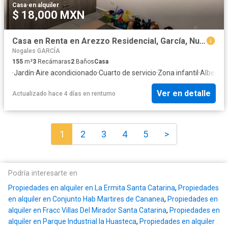
Casa
·
en alquiler
$ 18,000 MXN
Casa en Renta en Arezzo Residencial, García, Nuevo León
Nogales GARCÍA
155
m²
3
Recámaras
2
Baños
Casa
·
Jardín
·
Aire acondicionado
·
Cuarto de servicio
·
Zona infantil
·
Alberca
·
Ver en detalle
Actualizado hace 4 días
en
rentumo
1
2
3
4
5
>
Podría interesarte en
Propiedades en alquiler en La Ermita Santa Catarina
,
Propiedades
en alquiler en Conjunto Hab Martires de Cananea
,
Propiedades en
alquiler en Fracc Villas Del Mirador Santa Catarina
,
Propiedades en
alquiler en Parque Industrial la Huasteca
,
Propiedades en alquiler