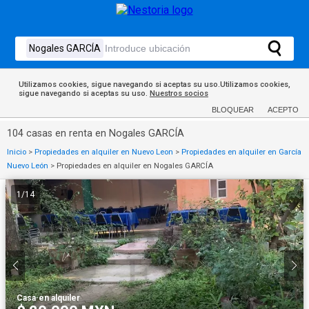
Utilizamos cookies, sigue navegando si aceptas su uso.Utilizamos cookies,
sigue navegando si aceptas su uso.
Nuestros socios
BLOQUEAR
ACEPTO
104 casas en renta en Nogales GARCÍA
Inicio
>
Propiedades en alquiler en Nuevo Leon
>
Propiedades en alquiler en García
Nuevo León
>
Propiedades en alquiler en Nogales GARCÍA
1
/
14
Casa
·
en alquiler