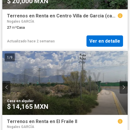
$ 20,000 MXN
Terrenos en Renta en Centro Villa de Garcia (casco)
Nogales GARCÍA
27
m²
Casa
Ver en detalle
Actualizado hace 2 semanas
1
/
9
Casa
·
en alquiler
$ 14,165 MXN
Terrenos en Renta en El Fraile II
Nogales GARCÍA