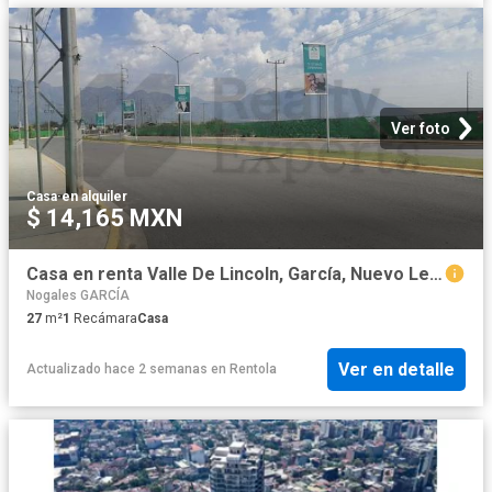
Ver foto
Casa
·
en alquiler
$ 14,165 MXN
Casa en renta Valle De Lincoln, García, Nuevo León
Nogales GARCÍA
27
m²
1
Recámara
Casa
Ver en detalle
Actualizado hace 2 semanas
en
Rentola