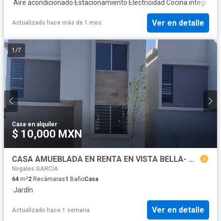
·
Aire acondicionado
·
Estacionamiento
·
Electricidad
·
Cocina integral
·
A
Ver en detalle
Actualizado hace más de 1 mes
1
/
7
Casa
·
en alquiler
$ 10,000 MXN
CASA AMUEBLADA EN RENTA EN VISTA BELLA- GARCIA, NUEVO LEON
Nogales GARCÍA
64
m²
2
Recámaras
1
Baño
Casa
·
Jardín
Ver en detalle
Actualizado hace 1 semana