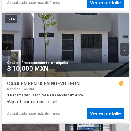
Ver en detalle
Actualizado hace más de 1 mes
1
/
14
Casa en Fraccionamiento
·
en alquiler
$ 10,000 MXN
CASA EN RENTA EN NUEVO LEON
Nogales GARCÍA
3
Recámaras
1
Baño
Casa en Fraccionamiento
·
Agua
·
Recámara con closet
Ver en detalle
Actualizado hace más de 1 mes