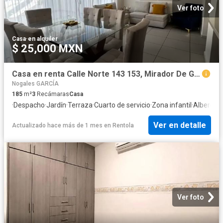
Ver foto
Casa
·
en alquiler
$ 25,000 MXN
Casa en renta Calle Norte 143 153, Mirador De García, García, Nuevo León, 66003, Mex
Nogales GARCÍA
185
m²
3
Recámaras
Casa
·
Despacho
·
Jardín
·
Terraza
·
Cuarto de servicio
·
Zona infantil
·
Alberca
·
E
Ver en detalle
Actualizado hace más de 1 mes
en
Rentola
Ver foto