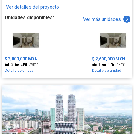
buscan optimizar su tiempo de traslado. Vivir aquí es tener a tu
Ver detalles del proyecto
disposición una amplia variedad de servicios: supermercados,
centros comerciales, parques y hospitales. Además, estarás
Unidades disponibles:
Ver más unidades
cerca del Foro Sol, el Palacio de los Deportes y la Ciudad
Deportiva, para disfrutar de eventos y entretenimiento a nivel
mundial.
$ 3,800,000 MXN
$ 2,600,000 MXN
3
2
79m²
1
1
47m²
Detalle de unidad
Detalle de unidad