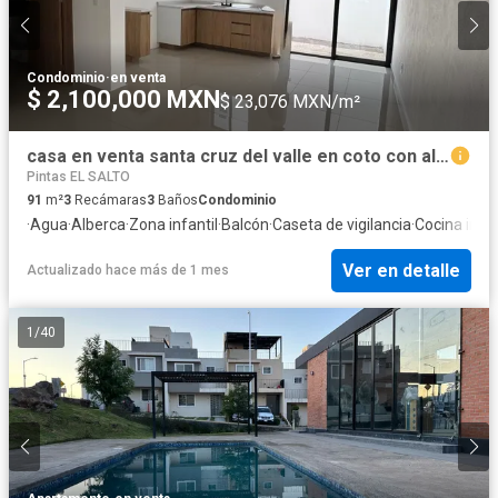
Condominio
·
en venta
$ 2,100,000 MXN
$ 23,076 MXN/m²
casa en venta santa cruz del valle en coto con alberca
Pintas EL SALTO
91
m²
3
Recámaras
3
Baños
Condominio
·
Agua
·
Alberca
·
Zona infantil
·
Balcón
·
Caseta de vigilancia
·
Cocina inte
Ver en detalle
Actualizado hace más de 1 mes
1
/
40