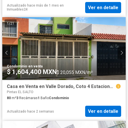
Actualizado hace más de 1 mes
en
Ver en detalle
Inmuebles24
1
/
21
Condominio
·
en venta
$ 1,604,400 MXN
$ 20,055 MXN/m²
Casa en Venta en Valle Dorado, Coto 4 Estaciones | 3 Recámaras | Una en Planta Baja
Pintas EL SALTO
80
m²
3
Recámaras
1
Baño
Condominio
Ver en detalle
Actualizado hace 2 semanas