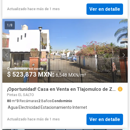
Ver en detalle
Actualizado hace más de 1 mes
1
/
8
Condominio
·
en venta
$ 523,873 MXN
$ 6,548 MXN/m²
¡Oportunidad! Casa en Venta en Tlajomulco de Zuñiga, Jal. – No créditos
Pintas EL SALTO
80
m²
3
Recámaras
2
Baños
Condominio
·
Agua
·
Electricidad
·
Estacionamiento
·
Internet
Ver en detalle
Actualizado hace más de 1 mes