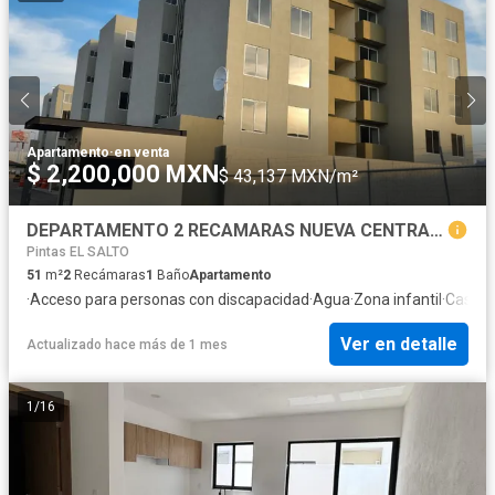
Apartamento
·
en venta
$ 2,200,000 MXN
$ 43,137 MXN/m²
DEPARTAMENTO 2 RECAMARAS NUEVA CENTRAL DE AUTOBUSES GUADALAJARA
Pintas EL SALTO
51
m²
2
Recámaras
1
Baño
Apartamento
·
Acceso para personas con discapacidad
·
Agua
·
Zona infantil
·
Caseta 
Ver en detalle
Actualizado hace más de 1 mes
1
/
16