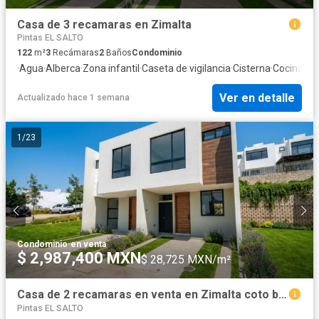
Casa de 3 recamaras en Zimalta
Pintas EL SALTO
122
m²
3
Recámaras
2
Baños
Condominio
·
Agua
·
Alberca
·
Zona infantil
·
Caseta de vigilancia
·
Cisterna
·
Cocina int
Ver en detalle
Actualizado hace 1 semana
1
/
23
Condominio
·
en venta
$ 2,987,400 MXN
$ 28,725 MXN/m²
Casa de 2 recamaras en venta en Zimalta coto batian
Pintas EL SALTO