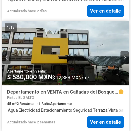
Ver en detalle
Actualizado hace 2 días
1
/
18
Apartamento
·
en venta
$ 580,000 MXN
$ 12,888 MXN/m²
Departamento en VENTA en Cañadas del Bosque, Tlajomulco de Zuñiga
Pintas EL SALTO
45
m²
2
Recámaras
1
Baño
Apartamento
·
Agua
·
Electricidad
·
Estacionamiento
·
Seguridad
·
Terraza
·
Vista panor
Ver en detalle
Actualizado hace 2 semanas