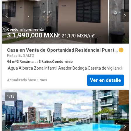
Condominio
·
en venta
$ 1,990,000 MXN
$ 21,170 MXN/m²
Casa en Venta de Oportunidad Residencial Puerta de Piedra
Pintas EL SALTO
94
m²
3
Recámaras
3
Baños
Condominio
·
Agua
·
Alberca
·
Zona infantil
·
Asador
·
Bodega
·
Caseta de vigilancia
·
Coc
Ver en detalle
Actualizado hace 1 mes
1
/
18