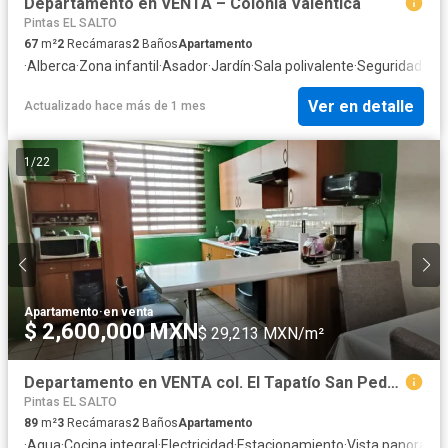
Departamento en VENTA – Colonia Valentica
Pintas EL SALTO
67
m²
2
Recámaras
2
Baños
Apartamento
·
Alberca
·
Zona infantil
·
Asador
·
Jardín
·
Sala polivalente
·
Seguridad
Ver en detalle
Actualizado hace más de 1 mes
1
/
22
Apartamento
·
en venta
$ 2,600,000 MXN
$ 29,213 MXN/m²
Departamento en VENTA col. El Tapatío San Pedro Tlaquepaque
Pintas EL SALTO
89
m²
3
Recámaras
2
Baños
Apartamento
·
Agua
·
Cocina integral
·
Electricidad
·
Estacionamiento
·
Vista panorámi