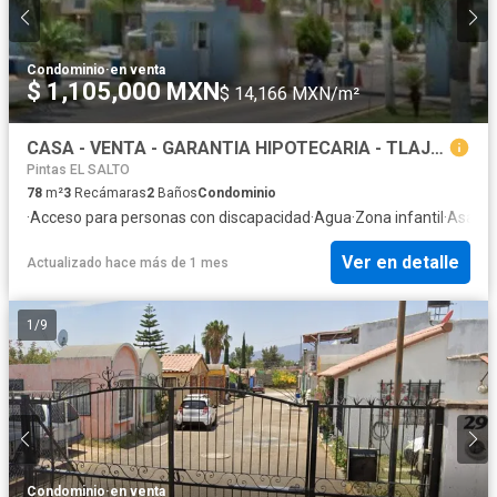
Condominio
·
en venta
$ 1,105,000 MXN
$ 14,166 MXN/m²
CASA - VENTA - GARANTIA HIPOTECARIA - TLAJOMULCO - JALISCO MEXICO
Pintas EL SALTO
78
m²
3
Recámaras
2
Baños
Condominio
·
Acceso para personas con discapacidad
·
Agua
·
Zona infantil
·
Asado
Ver en detalle
Actualizado hace más de 1 mes
1
/
9
Condominio
·
en venta