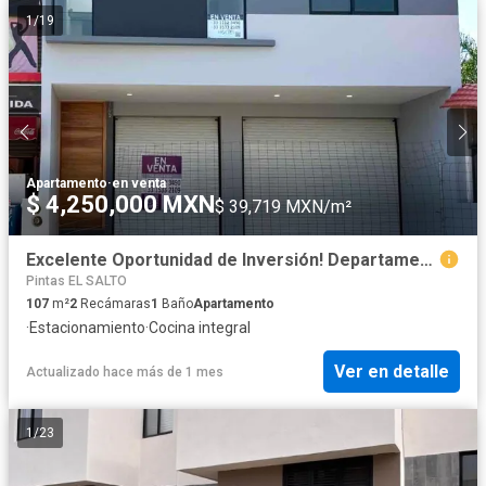
1
/
19
Apartamento
·
en venta
$ 4,250,000 MXN
$ 39,719 MXN/m²
Excelente Oportunidad de Inversión! Departamento Nuevo con Amplio Local Comercial
Pintas EL SALTO
107
m²
2
Recámaras
1
Baño
Apartamento
·
Estacionamiento
·
Cocina integral
Ver en detalle
Actualizado hace más de 1 mes
1
/
23