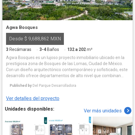
Agwa Bosques
Desde $ 9,688,862 MXN
3
Recámaras
3-4
Baños
132 a 202
m²
·
·
Agwa Bosques es un lujoso proyecto inmobiliario ubicado en la
prestigiosa zona de Bosques de las Lomas, Ciudad de México.
Con un diseño arquitectónico contemporáneo y sofisticado, este
desarrollo ofrece departamentos de alto nivel que combinan
confort, elegancia y tecnología. Las amenidades de Agwa
Published by
Del Parque Desarrolladora
Bosques están pensadas para brindar a sus residentes una
experiencia única de vida, destacándose por su exclusividad y
Ver detalles del proyecto
calidad. Entre sus principales atractivos se encuentran: •
Gimnasio • Alberca para relajación y esparcimiento • Áreas
Unidades disponibles:
Ver más unidades
verdes y jardines para disfrutar de la naturaleza • Ludoteca para
los más pequeños • Salones de eventos para reuniones y
celebraciones • Spa para bienestar y relajación • Vigilancia 24/7
que garantiza seguridad y privacidad • Estacionamiento privado