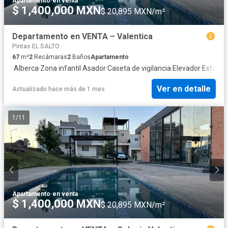
Apartamento
·
en venta
$ 1,400,000 MXN
$ 20,895 MXN/m²
Departamento en VENTA – Valentica
Pintas EL SALTO
67
m²
2
Recámaras
2
Baños
Apartamento
·
Alberca
·
Zona infantil
·
Asador
·
Caseta de vigilancia
·
Elevador
·
Estacio
Ver en detalle
Actualizado hace más de 1 mes
1
/
11
Apartamento
·
en venta
$ 1,400,000 MXN
$ 20,895 MXN/m²