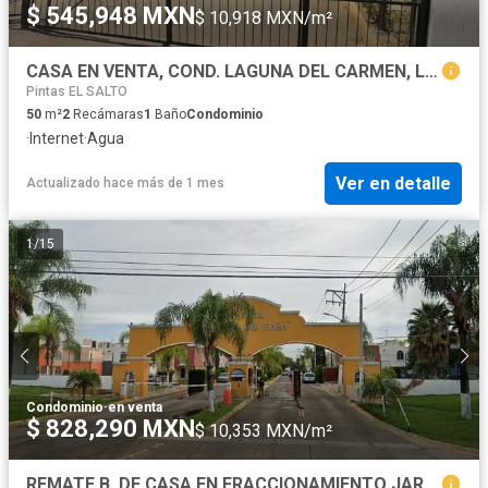
$ 545,948 MXN
$ 10,918 MXN/m²
CASA EN VENTA, COND. LAGUNA DEL CARMEN, LA ARBOLADA, TLOAJOMULCO DE ZUÑIGA, JALISCO -AG
Pintas EL SALTO
50
m²
2
Recámaras
1
Baño
Condominio
·
Internet
·
Agua
Ver en detalle
Actualizado hace más de 1 mes
1
/
15
Condominio
·
en venta
$ 828,290 MXN
$ 10,353 MXN/m²
REMATE B. DE CASA EN FRACCIONAMIENTO JARDINES DEL EDEN GUADALAJARA JALISCO.