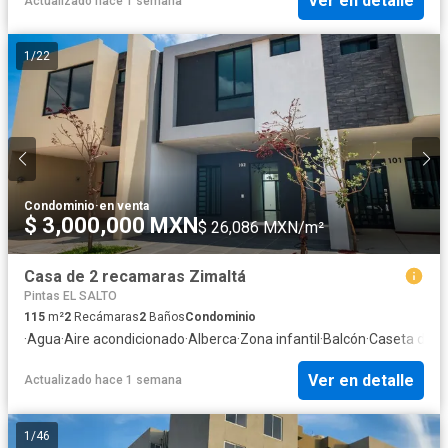
Ver en detalle
Actualizado hace 1 semana
1
/
22
Condominio
·
en venta
$ 3,000,000 MXN
$ 26,086 MXN/m²
Casa de 2 recamaras Zimaltá
Pintas EL SALTO
115
m²
2
Recámaras
2
Baños
Condominio
·
Agua
·
Aire acondicionado
·
Alberca
·
Zona infantil
·
Balcón
·
Caseta de vi
Ver en detalle
Actualizado hace 1 semana
1
/
46