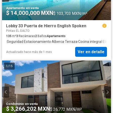
Apartamento
·
en venta
$ 14,000,000 MXN
$ 103,703 MXN/m²
Lobby 33 Puerta de Hierro English Spoken
Pintas EL SALTO
135
m²
3
Recámaras
2
Baños
Apartamento
·
Seguridad
·
Estacionamiento
·
Alberca
·
Terraza
·
Cocina integral
·
Eleva
Ver en detalle
Actualizado hace más de 1 mes
1
/
15
Condominio
·
en venta
$ 3,266,202 MXN
$ 26,772 MXN/m²