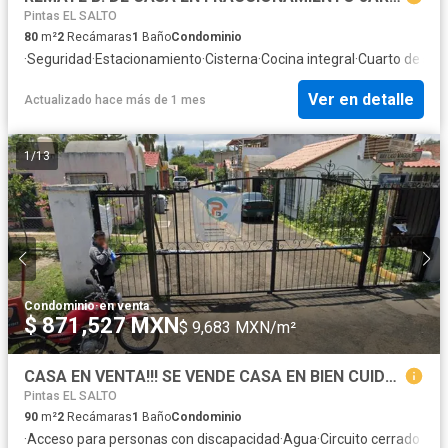
Pintas EL SALTO
80
m²
2
Recámaras
1
Baño
Condominio
·
Seguridad
·
Estacionamiento
·
Cisterna
·
Cocina integral
·
Cuarto de serv
Ver en detalle
Actualizado hace más de 1 mes
1
/
13
Condominio
·
en venta
$ 871,527 MXN
$ 9,683 MXN/m²
CASA EN VENTA!!! SE VENDE CASA EN BIEN CUIDADA CASA DE RECUPERACION BANCARIA, OPORTUNIDAD DE INVERSION
Pintas EL SALTO
90
m²
2
Recámaras
1
Baño
Condominio
·
Acceso para personas con discapacidad
·
Agua
·
Circuito cerrado de t