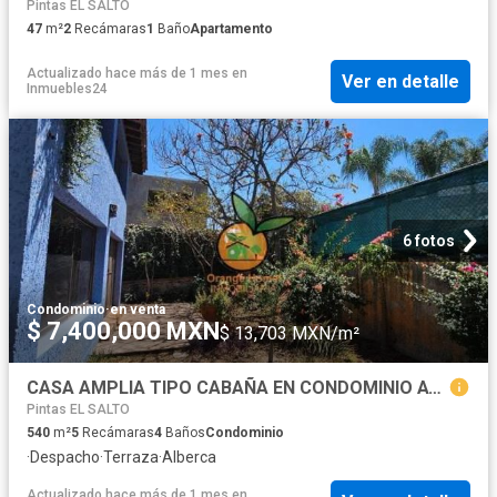
Pintas EL SALTO
47
m²
2
Recámaras
1
Baño
Apartamento
Actualizado hace más de 1 mes
en
Ver en detalle
Inmuebles24
6 fotos
Condominio
·
en venta
$ 7,400,000 MXN
$ 13,703 MXN/m²
CASA AMPLIA TIPO CABAÑA EN CONDOMINIO ATLAS COUNTRY CLUB
Pintas EL SALTO
540
m²
5
Recámaras
4
Baños
Condominio
·
Despacho
·
Terraza
·
Alberca
Actualizado hace más de 1 mes
en