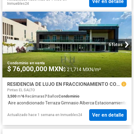
Ver en detalle
Inmuebles24
6 fotos
Condominio
·
en venta
$ 76,000,000 MXN
$ 21,714 MXN/m²
RESIDENCIA DE LUJO EN FRACCIONAMIENTO CON CLUB DE GOLF
Pintas EL SALTO
3,500
m²
6
Recámaras
7
Baños
Condominio
·
Aire acondicionado
·
Terraza
·
Gimnasio
·
Alberca
·
Estacionamiento
·
Se
Ver en detalle
Actualizado hace 1 semana
en
Inmuebles24