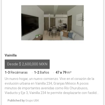
Vainilla
Desde $ 2,600,000 MXN
1-3
Recámaras
1-2
Baños
47 a 79
m²
·
·
Un nuevo hogar, un nuevo comienzo. Vive en el corazón de la
evolución urbana en Vainilla 234, Granjas México A pocos
minutos de importantes avenidas como Río Churubusco,
Viaducto y Eje 3, Vainilla 234 te permite desplazarte con facilidad
tanto hacia el centro de la ciudad como hacia áreas clave como
Published by
Grupo UBK
Polanco, Condesa o Santa Fe. Ideal para profesionales que