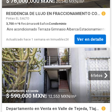
$ 76,000,000 MXN
$ 20,540 MXN/m²
RESIDENCIA DE LUJO EN FRACCIONAMIENTO CON CLUB DE GOLF
Pintas EL SALTO
3,700
m²
6
Recámaras
6
Baños
Condominio
·
Aire acondicionado
·
Terraza
·
Gimnasio
·
Alberca
·
Estacionamiento
·
Se
Ver en detalle
Actualizado hace 1 semana
en
Inmuebles24
6 fotos
Apartamento
·
en venta
$ 590,000 MXN
$ 12,553 MXN/m²
Departamento en Venta en Valle de Tejeda, Tlajomulco de Zúñiga #2