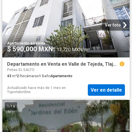
Ver foto
Apartamento
·
en venta
$ 590,000 MXN
$ 13,720 MXN/m²
Departamento en Venta en Valle de Tejeda, Tlajomulco de Z?iga #2
Pintas EL SALTO
43
m²
2
Recámaras
1
Baño
Apartamento
Actualizado hace más de 1 mes
en
Ver en detalle
Tuportalonline
1
/
14