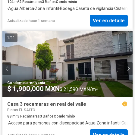
104
m²
2
Recámaras
3
Baños
Condominio
·
Agua
·
Alberca
·
Zona infantil
·
Bodega
·
Caseta de vigilancia
·
Cisterna
·
Co
Ver en detalle
Actualizado hace 1 semana
1
/
11
Condominio
·
en venta
$ 1,900,000 MXN
$ 21,590 MXN/m²
Casa 3 recamaras en real del valle
Pintas EL SALTO
88
m²
3
Recámaras
3
Baños
Condominio
·
Acceso para personas con discapacidad
·
Agua
·
Zona infantil
·
Caseta 