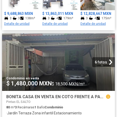
con espacios amplios • Área Pet Frendly • Carril de nado •
Cafetería • Sauna y Vapor Con una ubicación privilegiada, Agwa
Bosques ofrece cercanía a centros comerciales, restaurantes y
$ 9,688,863 MXN
$ 13,863,011 MXN
$ 12,828,667 MXN
escuelas, haciendo de este complejo una de las mejores
3
3
138m²
3
4
179m²
3
4
175m²
opciones para vivir en una de las zonas más exclusivas de la
Detalle de unidad
Detalle de unidad
Detalle de unidad
Ciudad de México.
6 fotos
Condominio
·
en venta
$ 1,480,000 MXN
$ 18,500 MXN/m²
BONITA CASA EN VENTA EN COTO FRENTE A PARQUE
Pintas EL SALTO
80
m²
3
Recámaras
1
Baño
Condominio
·
Jardín
·
Terraza
·
Zona infantil
·
Estacionamiento