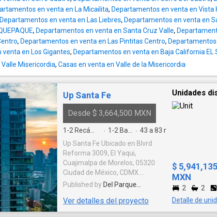
principal con vestidor y acceso directo a tu te
artamentos en venta en La Micailita
,
Departamentos en venta en Vis
Segundo nivel: Estudio o Estar de Tv (que pu
Departamentos en venta en Las Liebres
,
Departamentos en venta en Sa
habitación), baño completo, cuarto de lavado 
AQUEPAQUE
,
Departamentos en venta en Santa Cruz Valle
,
Departamento
privado. - 2 cajones de estacionamiento en s
Centro
,
Departamentos en venta en Las Pintitas Centro
,
Departamentos e
de otro) -Ubicado en el fraccionamiento Paisajes del Tesoro, con
 venta en Los Gigantes
,
Departamentos en venta en Baja California EL
ubicación privilegiada dentro de periférico, 
plazas comerciales, a unos minutos de unive
Valle Misericordia
,
Casas en venta en Valle de la Misericordia
MILENIO Y UVM, de Club deportivo bancario 
trabajo como TATA, AT&T, HP, HELLA, CONTI
Unidades di
Up Santa Fe
muchas más, zona las águilas, las fuentes, pin
Precio desde $6,300,000 -Domicilio: Paisaje de noche 6177,
Desde $ 3,664,500 MXN
Frac. Paisajes del tesoro, frente a club depo
https://maps.app.goo.gl/hbUbu9JMPPPjTmV
1-2
Recámaras
1-2
Baños
43 a 83
m²
·
·
WhatsApp y Llamadas: https://wa.me/521331
Up Santa Fe Ubicado en Blvrd
Reforma 3009, El Yaqui,
Cuajimalpa de Morelos, 05320
$ 5,941,13
Ciudad de México, CDMX.
MXN
Disfrutar la Ciudad de México
Published by
Del Parque
2
2
desde el Poniente es una gran
Desarrolladora
Ver detalles del proyecto
Detalle de uni
experiencia, si lo combinas con
vistas inigualables, una reunión