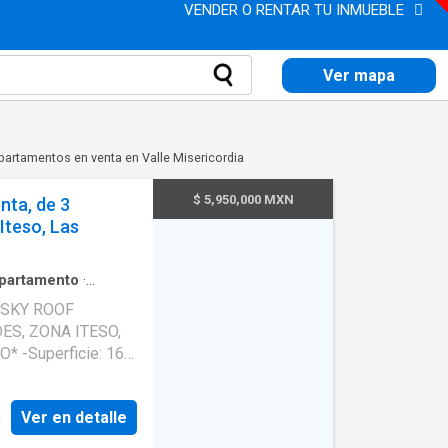
VENDER O RENTAR TU INMUEBLE
Ver mapa
partamentos en venta en Valle Misericordia
$ 5,950,000 MXN
ta, de 3
Iteso, Las
partamento
·
o
·
Aire
 SKY ROOF
S, ZONA ITESO,
 165
:* -
orámica desde el
Ver en detalle
a
bierto de sala,
rsonas, equipada