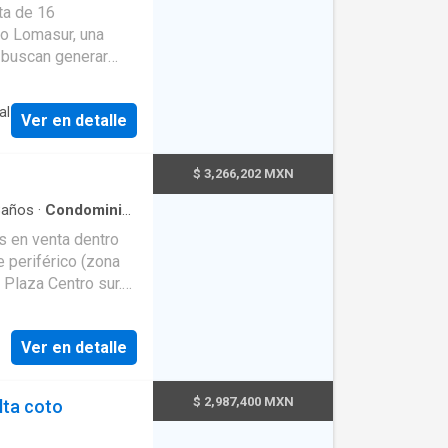
·
Aire acondicionado
ircuito cerrado de
lo Lomasur, una
uarto de Limpieza
·
_s---- - Los
atural
·
Internet
·
e buscan generar
por cable
·
Wifi
onio inmobiliario
 a cambios.
331533---- 331112-
al
Ver en detalle
itacional de la
idades, centros
 áreas de
$ 3,266,202 MXN
nda para renta y
años
·
Condominio
·
cia
·
Cisterna
·
Cocina
tegral • Área de
ionamiento
·
Jardín
·
 periférico (zona
verdes
 • Área social • Zona
 Plaza Centro sur.
 las 24 horas, casa
onal convierte esta
les, parques y
inversionistas que
Ver en detalle
 patrimonial de
ada con barra de
do techado Planta
$ 2,987,400 MXN
lta coto
nversionistas que
ndamiento
completo