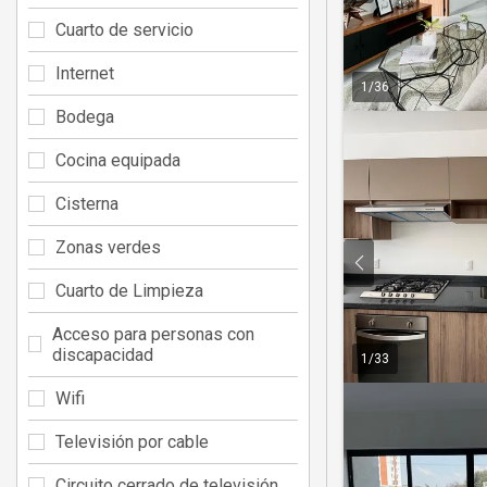
Cuarto de servicio
Internet
1
/
36
Bodega
Cocina equipada
Cisterna
Zonas verdes
Cuarto de Limpieza
Acceso para personas con
discapacidad
1
/
33
Wifi
Televisión por cable
Circuito cerrado de televisión