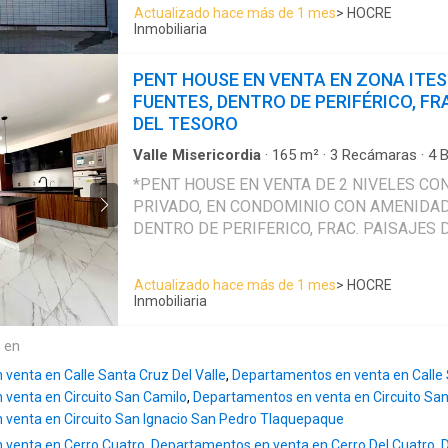
Planta baja: local comercial de aprox 60mts2 
Actualizado hace más de 1 mes
> HOCRE
estacionamiento. - 3 equipos de aire acondi
medio baño, patio de servicio, con posibilidad
Inmobiliaria
residenciales y excelente distribución. Amenidades del
hacerlo 2 locales. - ⁠Planta Alta: Departamento nuevo con ingreso
condominio: - Elevador. - Gimnasio. - Terraza coworking. - Sky
totalmente independiente al local, amplia coc
PENT HOUSE EN VENTA EN ZONA ITES
Roof. - Zona de asadores. - Terraza de cine-
granito, tarja doble, parrilla, campana, patio d
FUENTES, DENTRO DE PERIFÉRICO, FR
controlado y robusto sistema de seguridad. Condominio
habitaciones con closet de piso a techo, mos
DEL TESORO
exclusivo de solo 14 departamentos, ubicado 
de carpintería de parota, baño completo con can
Deportivo Monteverde y rodeado de universi
Medidor de CFE individual para local y depa
Valle Misericordia
·
165
m²
·
3
Recámaras
·
4
B
corporativos y servicios que garantizan una 
·
Cisterna
·
Estacionamiento
·
Terraza
·
Cocina in
220v, Cisterna de 2,500 lts y tinaco para Dept
*PENT HOUSE EN VENTA DE 2 NIVELES CO
renta. A minutos de ITESO, TecMilenio, UVM, así como de
servicio
·
Elevador
·
Gimnasio
·
Balcón
·
Cocina 
independiente para local, excelentes acabados. 📍 Valle de
PRIVADO, EN CONDOMINIO CON AMENIDADE
acondicionado
·
Asador
·
Vista panorámica
·
Re
importantes centros de trabajo como HP, Tat
Heras 105, Tlaquepaque.
DENTRO DE PERIFERICO, FRAC. PAISAJES D
Services, AT&T, Continental, Hella, C&A y más. Ideal pa
https://maps.app.goo.gl/DgPEZCkfZTiTt---- E
Superficie: 165 mts2 + 2 lugares de estacion
inversionistas que buscan plusvalía, segurida
afuera de coto, contraesquina de Oxxo Los O
Condominio de solo 14 departamentos con el
de efectivo inmediato.
Actualizado hace más de 1 mes
> HOCRE
Prol. González Gallo, a espaldas de HP, zon
coworking, gimnasio, sky roof, zona de asado
Inmobiliaria
comercial. 🏷️ Precio: $4,250,000, libre de 
cine bar. Doble acceso y robusto sistema de s
*Descripción:* -Primer nivel: Descubre la increíble vista
e en
panorámica desde el ingreso a tu departamen
venta en Calle Santa Cruz Del Valle
,
Departamentos en venta en Calle
espacio abierto de sala, comedor y cocina c
venta en Circuito San Camilo
,
Departamentos en venta en Circuito Sa
5 personas, equipada con parrilla, campana y 
venta en Circuito San Ignacio San Pedro Tlaquepaque
habitaciones con equipos de AA incluido, 3 
 venta en Cerro Cuatro
,
Departamentos en venta en Cerro Del Cuatro
,