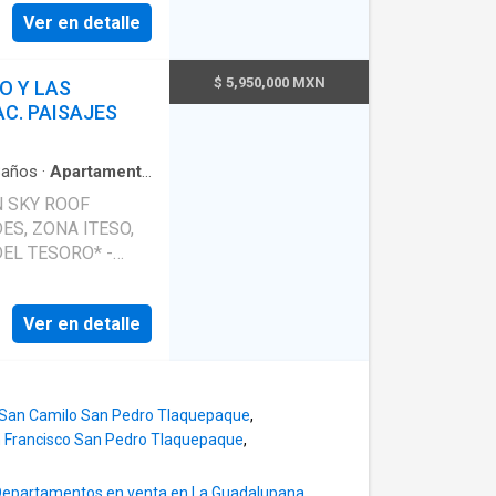
de 3.5 mts altura,
cionado. - Acabados
Ver en detalle
 de dividirlo y
ina con cubierta de
$ 5,950,000 MXN
O Y LAS
bar. - Doble acceso
e lavado con boiler, 2
AC. PAISAJES
quiteros, puertas
frente al Club
cel de acrílico. 🔸
dades, centros
ryamento, ambos a
años
·
Apartamento
alta demanda de
tegral
·
Cuarto de
o y tinaco
N SKY ROOF
equipada
·
Aire
 las
S, ZONA ITESO,
cámara con closet
a Consultancy
EL TESORO* -
ra
xcelente ubicación,
amiento techado. *
d patrimonial y flujo
livos, esquina con
evador, terraza
a con gran demanda
Ver en detalle
res y terraza de
gravamen.
eguridad. -
to, con gran
 San Camilo San Pedro Tlaquepaque
,
on desayunador para
n Francisco San Pedro Tlaquepaque
,
torre de hornos, 3
baños completos, la
Departamentos en venta en La Guadalupana