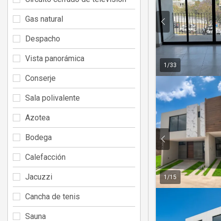
Gas natural
Despacho
Vista panorámica
1
/
33
Conserje
Sala polivalente
Azotea
Bodega
Calefacción
Jacuzzi
1
/
15
Cancha de tenis
Sauna