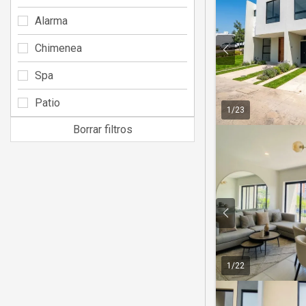
Alarma
Chimenea
Spa
Patio
1
/
23
Borrar filtros
1
/
22