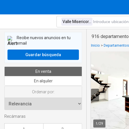
916 departamentos
Recibe nuevos anuncios en tu
email
Inicio
>
Departamentos 
Guardar búsqueda
En venta
En alquiler
Ordenar por:
Recámaras
1
/
29