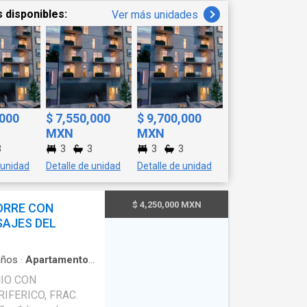
 disponibles:
Ver más unidades
,000
$ 7,550,000
$ 9,700,000
MXN
MXN
3
3
3
3
3
 unidad
Detalle de unidad
Detalle de unidad
$ 4,250,000 MXN
ORRE CON
SAJES DEL
ños
·
Apartamento
·
·
Cocina integral
·
IO CON
dicionado
·
Asador
·
IFERICO, FRAC.