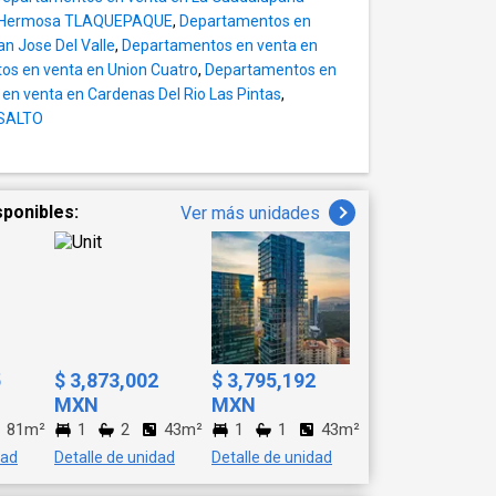
rraza balcón. -
ta Hermosa TLAQUEPAQUE
,
Departamentos en
ede ser una cuarta
n Jose Del Valle
,
Departamentos en venta en
y tu propio Sky roof
s en venta en Union Cuatro
,
Departamentos en
ótano (uno a un lado
n venta en Cardenas Del Rio Las Pintas
,
 SALTO
rodeado de servicios,
rsidad ITESO, TEC
y de centros de
NENTAL, C&A y
sponibles:
Ver más unidades
ar de la calma. -
rtivo Monteverde.
QA?g_s----
533---- 331112----
5
$ 3,873,002
$ 3,795,192
MXN
MXN
81m²
1
2
43m²
1
1
43m²
dad
Detalle de unidad
Detalle de unidad