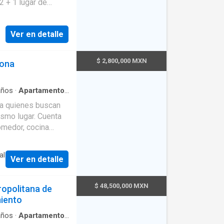
of, zona de
Ver en detalle
o y robusto sistema
g size, 2 baños
$ 2,800,000 MXN
Zona
 para antecomedor,
ampana y torre de
 para bodega,
ños
·
Apartamento
·
·
Aire acondicionado
 terraza balcón con
ra quienes buscan
lancia
·
Circuito
 de
ugar. Cuenta
 de Limpieza
·
atural
·
Internet
·
omedor, cocina
a espacio.
ad
·
Televisión por
ones de
al y bien iluminada.
al
de periférico,
Ver en detalle
 alberca, roof
 unos minutos de
ndo un entorno
Club deportivo
$ 48,500,000 MXN
opolitana de
 AT&T, HP, HELLA,
miento
guilas, las
ños
·
Apartamento
·
oro, frente a club