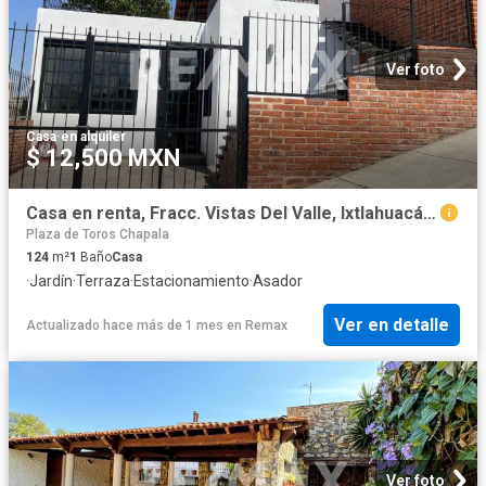
Ver foto
Casa
·
en alquiler
$ 12,500 MXN
Casa en renta, Fracc. Vistas Del Valle, Ixtlahuacán de los Membrillos | RCR 2282
Plaza de Toros Chapala
124
m²
1
Baño
Casa
·
Jardín
·
Terraza
·
Estacionamiento
·
Asador
Ver en detalle
Actualizado hace más de 1 mes
en
Remax
Ver foto