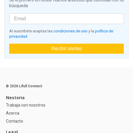
Sé el primero en recibir nuevos anuncios que coincidan con tu
búsqueda
Al suscribirte aceptas las
condiciones de uso
y la
política de
privacidad
Recibir alertas
© 2026 Lifull Connect
Nestoria
Trabaja con nosotros
Acerca
Contacto
Legal