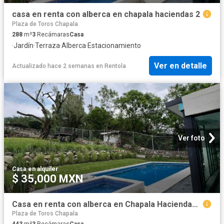
casa en renta con alberca en chapala haciendas 2
Plaza de Toros Chapala
288
m²
3
Recámaras
Casa
·
Jardín
·
Terraza
·
Alberca
·
Estacionamiento
Ver en detalle
Actualizado hace 2 semanas
en
Rentola
Ver foto
Casa
·
en alquiler
$ 35,000 MXN
Casa en renta con alberca en Chapala Haciendas 2
Plaza de Toros Chapala