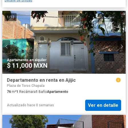
Detalle de unidad
1
/
12
Apartamento
·
en alquiler
$ 11,000 MXN
Departamento en renta en Ajijic
Plaza de Toros Chapala
76
m²
1
Recámara
1
Baño
Apartamento
Ver en detalle
Actualizado hace 0 semanas