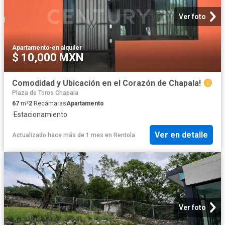
Ver foto
Apartamento
·
en alquiler
$ 10,000 MXN
Comodidad y Ubicación en el Corazón de Chapala!
Plaza de Toros Chapala
67
m²
2
Recámaras
Apartamento
·
Estacionamiento
Ver en detalle
Actualizado hace más de 1 mes
en
Rentola
Ver foto