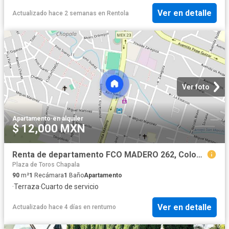
Ver en detalle
Actualizado hace 2 semanas
en
Rentola
Ver foto
Apartamento
·
en alquiler
$ 12,000 MXN
Renta de departamento FCO MADERO 262, Colonia Chapala Centro, C.P. 45900
Plaza de Toros Chapala
90
m²
1
Recámara
1
Baño
Apartamento
·
Terraza
·
Cuarto de servicio
Ver en detalle
Actualizado hace 4 días
en
rentumo