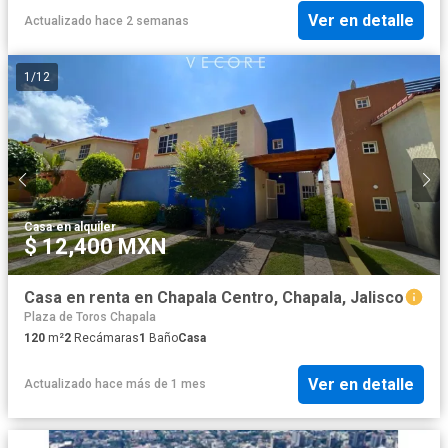
Ver en detalle
Actualizado hace 2 semanas
1
/
12
Casa
·
en alquiler
$ 12,400 MXN
Casa en renta en Chapala Centro, Chapala, Jalisco
Plaza de Toros Chapala
120
m²
2
Recámaras
1
Baño
Casa
Ver en detalle
Actualizado hace más de 1 mes