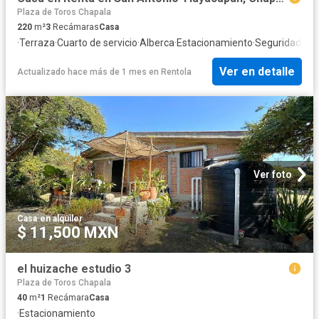
Plaza de Toros Chapala
220
m²
3
Recámaras
Casa
·
Terraza
·
Cuarto de servicio
·
Alberca
·
Estacionamiento
·
Seguridad
·
As
Ver en detalle
Actualizado hace más de 1 mes
en
Rentola
Ver foto
Casa
·
en alquiler
$ 11,500 MXN
el huizache estudio 3
Plaza de Toros Chapala
40
m²
1
Recámara
Casa
·
Estacionamiento