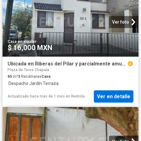
Ver foto
Casa
·
en alquiler
$ 16,000 MXN
Ubicada en Riberas del Pilar y parcialmente amueblada
Plaza de Toros Chapala
65
m²
3
Recámaras
Casa
·
Despacho
·
Jardín
·
Terraza
Ver en detalle
Actualizado hace más de 1 mes
en
Rentola