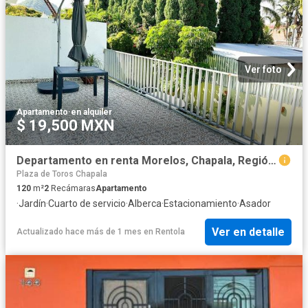
Ver foto
Apartamento
·
en alquiler
$ 19,500 MXN
Departamento en renta Morelos, Chapala, Región Ciénega, Jalisco, 45900, México
Plaza de Toros Chapala
120
m²
2
Recámaras
Apartamento
·
Jardín
·
Cuarto de servicio
·
Alberca
·
Estacionamiento
·
Asador
Ver en detalle
Actualizado hace más de 1 mes
en
Rentola