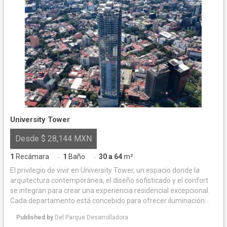
University Tower
Desde $ 28,144 MXN
1
Recámara
1
Baño
30 a 64
m²
·
·
El privilegio de vivir en University Tower, un espacio donde la
arquitectura contemporánea, el diseño sofisticado y el confort
se integran para crear una experiencia residencial excepcional.
Cada departamento está concebido para ofrecer iluminación
natural y acabados de alta calidad, logrando un equilibrio
Published by
Del Parque Desarrolladora
perfecto entre elegancia y funcionalidad. Las amenidades han