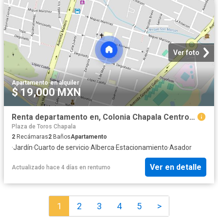
Ver foto
Apartamento
·
en alquiler
$ 19,000 MXN
Renta departamento en, Colonia Chapala Centro, C.P. 45900
Plaza de Toros Chapala
2
Recámaras
2
Baños
Apartamento
·
Jardín
·
Cuarto de servicio
·
Alberca
·
Estacionamiento
·
Asador
Ver en detalle
Actualizado hace 4 días
en
rentumo
1
2
3
4
5
>