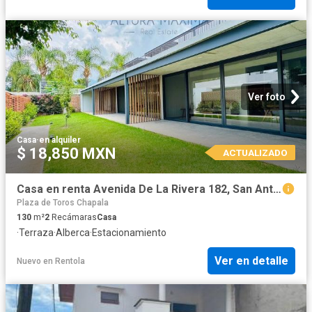
Ver foto
Casa
·
en alquiler
$ 18,850 MXN
ACTUALIZADO
Casa en renta Avenida De La Rivera 182, San Antonio Tlayacapan, Chapala, Jalisco, 45906, Mex
Plaza de Toros Chapala
130
m²
2
Recámaras
Casa
·
Terraza
·
Alberca
·
Estacionamiento
Ver en detalle
Nuevo
en
Rentola