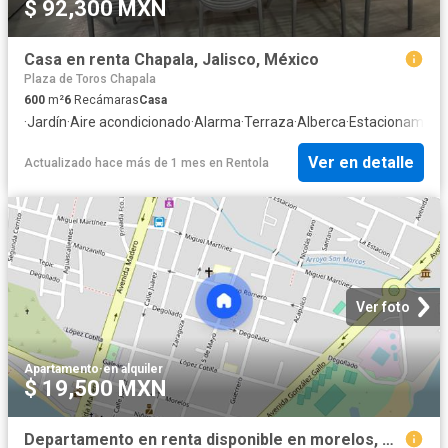
$ 92,300 MXN
Casa en renta Chapala, Jalisco, México
Plaza de Toros Chapala
600
m²
6
Recámaras
Casa
·
Jardín
·
Aire acondicionado
·
Alarma
·
Terraza
·
Alberca
·
Estacionamien
Ver en detalle
Actualizado hace más de 1 mes
en
Rentola
Ver foto
Apartamento
·
en alquiler
$ 19,500 MXN
Departamento en renta disponible en morelos, Colonia Chapala Centro, C.P. 45900