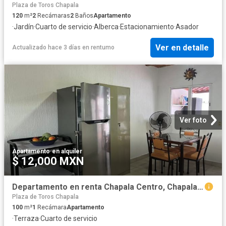
Plaza de Toros Chapala
120
m²
2
Recámaras
2
Baños
Apartamento
·
Jardín
·
Cuarto de servicio
·
Alberca
·
Estacionamiento
·
Asador
Ver en detalle
Actualizado hace 3 días
en
rentumo
Ver foto
Apartamento
·
en alquiler
$ 12,000 MXN
Departamento en renta Chapala Centro, Chapala, Jalisco
Plaza de Toros Chapala
100
m²
1
Recámara
Apartamento
·
Terraza
·
Cuarto de servicio