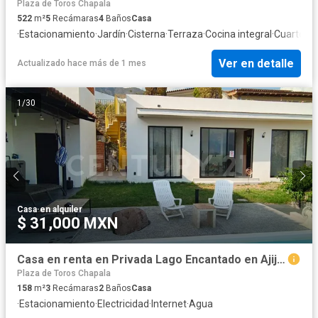
Plaza de Toros Chapala
522
m²
5
Recámaras
4
Baños
Casa
·
Estacionamiento
·
Jardín
·
Cisterna
·
Terraza
·
Cocina integral
·
Cuarto de
Ver en detalle
Actualizado hace más de 1 mes
1
/
30
Casa
·
en alquiler
$ 31,000 MXN
Casa en renta en Privada Lago Encantado en Ajijic, Chapala, Jal.
Plaza de Toros Chapala
158
m²
3
Recámaras
2
Baños
Casa
·
Estacionamiento
·
Electricidad
·
Internet
·
Agua