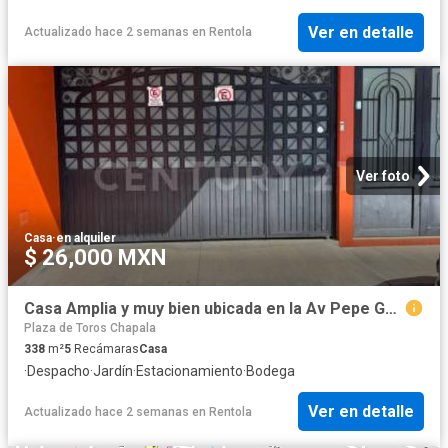
Ver en detalle
Actualizado hace 2 semanas
en
Rentola
Ver foto
Casa
·
en alquiler
$ 26,000 MXN
Casa Amplia y muy bien ubicada en la Av Pepe Guizar en Chapala
Plaza de Toros Chapala
338
m²
5
Recámaras
Casa
·
Despacho
·
Jardín
·
Estacionamiento
·
Bodega
Ver en detalle
Actualizado hace 2 semanas
en
Rentola