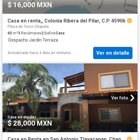
$ 16,000 MXN
Casa en renta,, Colonia Ribera del Pilar, C.P. 45906
Plaza de Toros Chapala
65
m²
3
Recámaras
2
Baños
Casa
·
Despacho
·
Jardín
·
Terraza
Ver en detalle
Actualizado hace 4 días
en
rentumo
Ver foto
Casa
·
en alquiler
$ 28,000 MXN
Casa en Renta en San Antonio Tlayacapan, Chapala, Jalisco