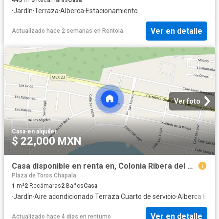
443
m²
3
Recámaras
Casa
·
Jardín
·
Terraza
·
Alberca
·
Estacionamiento
Ver en detalle
Actualizado hace 2 semanas
en
Rentola
Ver foto
Casa
·
en alquiler
$ 22,000 MXN
Casa disponible en renta en, Colonia Ribera del Pilar, C.P. 45906
Plaza de Toros Chapala
1
m²
2
Recámaras
2
Baños
Casa
·
Jardín
·
Aire acondicionado
·
Terraza
·
Cuarto de servicio
·
Alberca
·
Esta
Ver en detalle
Actualizado hace 4 días
en
rentumo