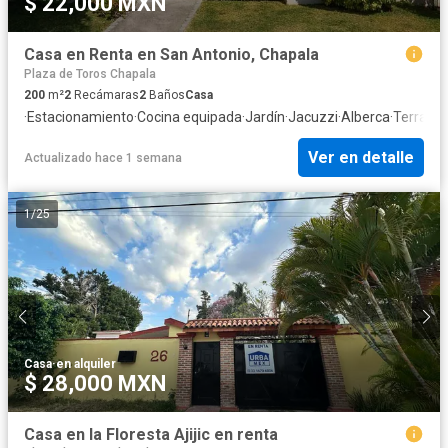
$ 22,000 MXN
Casa en Renta en San Antonio, Chapala
Plaza de Toros Chapala
200
m²
2
Recámaras
2
Baños
Casa
·
Estacionamiento
·
Cocina equipada
·
Jardín
·
Jacuzzi
·
Alberca
·
Terraza
Ver en detalle
Actualizado hace 1 semana
1
/
25
Casa
·
en alquiler
$ 28,000 MXN
Casa en la Floresta Ajijic en renta