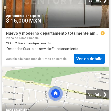
Ver foto
Apartamento
·
en alquiler
$ 16,000 MXN
Nuevo y moderno departamento totalmente amueblado en un estilo moderno
Plaza de Toros Chapala
222
m²
1
Recámara
Apartamento
·
Despacho
·
Cuarto de servicio
·
Estacionamiento
Ver en detalle
Actualizado hace más de 1 mes
en
Rentola
Ver foto
Casa
·
en alquiler