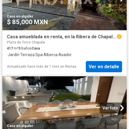
Casa
·
en alquiler
$ 85,000 MXN
Casa amueblada en renta, en la Ribera de Chapala, ideal para descanso, bienestar o proyecto boutique
Plaza de Toros Chapala
417
m²
5
Baños
Casa
·
Jardín
·
Terraza
·
Spa
·
Alberca
·
Asador
Ver en detalle
Actualizado hace más de 1 mes
en
Remax
Ver foto
Casa
·
en alquiler