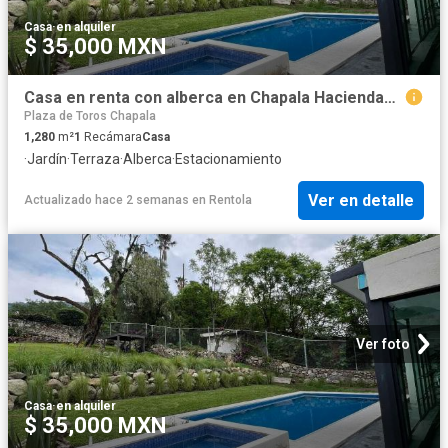
Casa
·
en alquiler
$ 35,000 MXN
Casa en renta con alberca en Chapala Haciendas 2
Plaza de Toros Chapala
1,280
m²
1
Recámara
Casa
·
Jardín
·
Terraza
·
Alberca
·
Estacionamiento
Ver en detalle
Actualizado hace 2 semanas
en
Rentola
Ver foto
Casa
·
en alquiler
$ 35,000 MXN