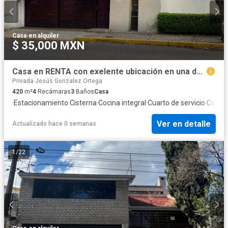
Casa
·
en alquiler
$ 35,000 MXN
Casa en RENTA con exelente ubicación en una de las mejores zonas de Toluca.
Privada Jesús Gonzalez Ortega
420
m²
4
Recámaras
3
Baños
Casa
·
Estacionamiento
·
Cisterna
·
Cocina integral
·
Cuarto de servicio
·
Cocina
Ver en detalle
Actualizado hace 0 semanas
1
/
22