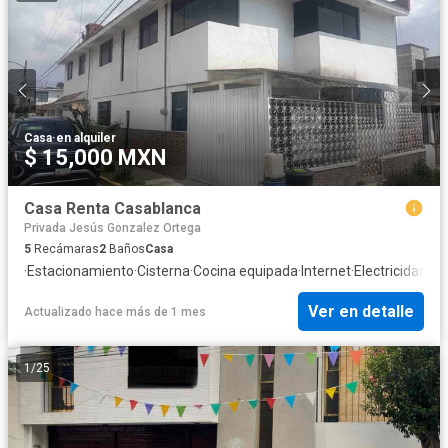
Casa
·
en alquiler
$ 15,000 MXN
Casa Renta Casablanca
Privada Jesús Gonzalez Ortega
5
Recámaras
2
Baños
Casa
·
Estacionamiento
·
Cisterna
·
Cocina equipada
·
Internet
·
Electricidad
·
Ag
Ver en detalle
Actualizado hace más de 1 mes
1
/
25