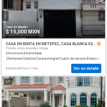
Casa
·
en alquiler
$ 15,000 MXN
CASA EN RENTA EN METEPEC, CASA BLANCA ESTADO DE MEXICO
Privada Jesús Gonzalez Ortega
3
Recámaras
2
Baños
Casa
·
Chimenea
·
Cisterna
·
Cocina integral
·
Cuarto de servicio
·
Estacionami
Ver en detalle
Actualizado hace 1 mes
1
/
7