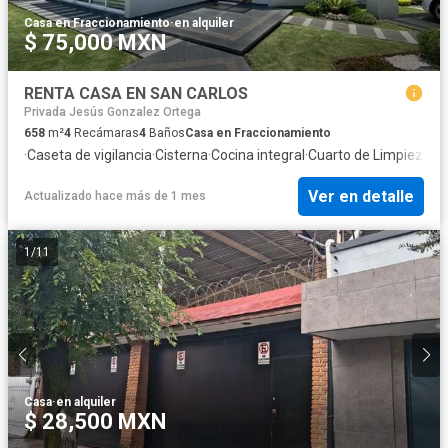
Casa en Fraccionamiento
·
en alquiler
$ 75,000 MXN
RENTA CASA EN SAN CARLOS
Privada Jesús Gonzalez Ortega
658
m²
4
Recámaras
4
Baños
Casa en Fraccionamiento
·
Caseta de vigilancia
·
Cisterna
·
Cocina integral
·
Cuarto de Limpieza
·
Cu
Ver en detalle
Actualizado hace más de 1 mes
1
/
11
Casa
·
en alquiler
$ 28,500 MXN