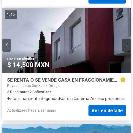
1
/
15
Casa
·
en alquiler
$ 14,500 MXN
SE RENTA O SE VENDE CASA EN FRACCIONAMIENTO LA RIVERA I, TOLUCA, EDO MÉXICO.
Privada Jesús Gonzalez Ortega
3
Recámaras
2
Baños
Casa
·
Estacionamiento
·
Seguridad
·
Jardín
·
Cisterna
·
Acceso para personas 
Ver en detalle
Actualizado hace 2 semanas