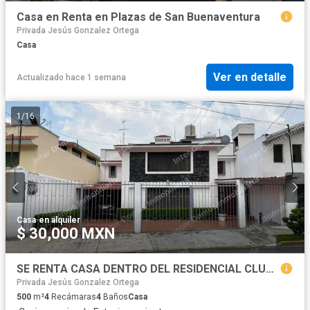
Casa en Renta en Plazas de San Buenaventura
Privada Jesús Gonzalez Ortega
Casa
Ver en detalle
Actualizado hace 1 semana
1
/
16
Casa
·
en alquiler
$ 30,000 MXN
SE RENTA CASA DENTRO DEL RESIDENCIAL CLUB DE GOLF SAN CARLOS, METEPEC. 4 recámaras c/u con baño, se aceptan mascotas.
Privada Jesús Gonzalez Ortega
500
m²
4
Recámaras
4
Baños
Casa