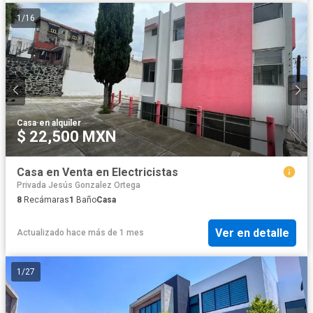
1
/
16
Casa
·
en alquiler
$ 22,500 MXN
Casa en Venta en Electricistas
Privada Jesús Gonzalez Ortega
8
Recámaras
1
Baño
Casa
Ver en detalle
Actualizado hace más de 1 mes
1
/
27