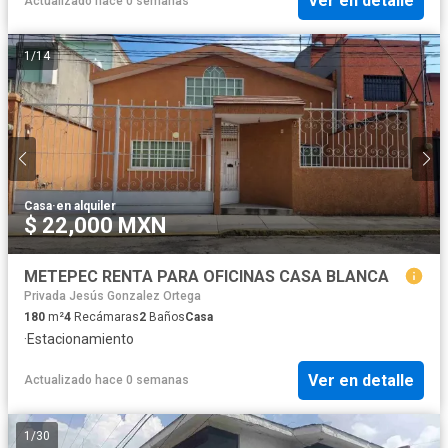
Ver en detalle
Actualizado hace 0 semanas
1
/
14
Casa
·
en alquiler
$ 22,000 MXN
METEPEC RENTA PARA OFICINAS CASA BLANCA
Privada Jesús Gonzalez Ortega
180
m²
4
Recámaras
2
Baños
Casa
·
Estacionamiento
Ver en detalle
Actualizado hace 0 semanas
1
/
30