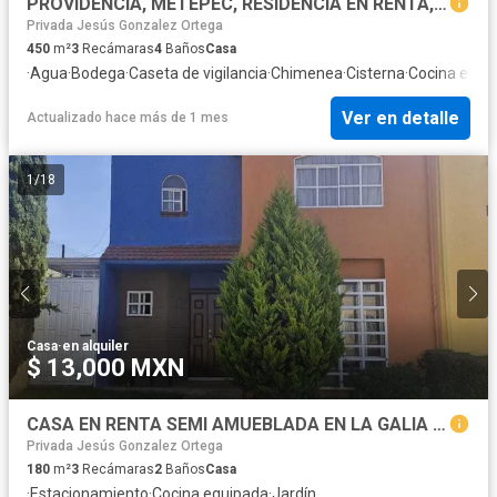
PROVIDENCIA, METEPEC, RESIDENCIA EN RENTA, EXCELENTE ESTADO
Privada Jesús Gonzalez Ortega
450
m²
3
Recámaras
4
Baños
Casa
·
Agua
·
Bodega
·
Caseta de vigilancia
·
Chimenea
·
Cisterna
·
Cocina equi
Ver en detalle
Actualizado hace más de 1 mes
1
/
18
Casa
·
en alquiler
$ 13,000 MXN
CASA EN RENTA SEMI AMUEBLADA EN LA GALIA TOLUCA
Privada Jesús Gonzalez Ortega
180
m²
3
Recámaras
2
Baños
Casa
·
Estacionamiento
·
Cocina equipada
·
Jardín