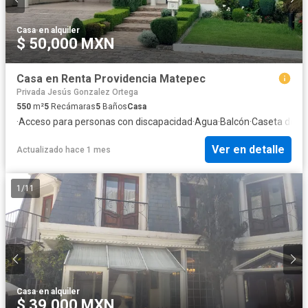
Casa
·
en alquiler
$ 50,000 MXN
Casa en Renta Providencia Matepec
Privada Jesús Gonzalez Ortega
550
m²
5
Recámaras
5
Baños
Casa
·
Acceso para personas con discapacidad
·
Agua
·
Balcón
·
Caseta de vig
Ver en detalle
Actualizado hace 1 mes
1
/
11
Casa
·
en alquiler
$ 39,000 MXN