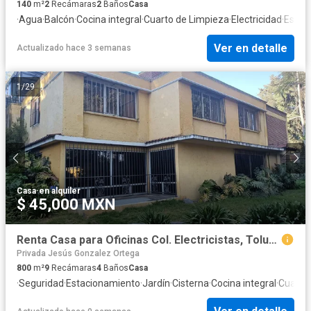
140
m²
2
Recámaras
2
Baños
Casa
·
Agua
·
Balcón
·
Cocina integral
·
Cuarto de Limpieza
·
Electricidad
·
Estac
Ver en detalle
Actualizado hace 3 semanas
1
/
29
Casa
·
en alquiler
$ 45,000 MXN
Renta Casa para Oficinas Col. Electricistas, Toluca
Privada Jesús Gonzalez Ortega
800
m²
9
Recámaras
4
Baños
Casa
·
Seguridad
·
Estacionamiento
·
Jardín
·
Cisterna
·
Cocina integral
·
Cuarto 