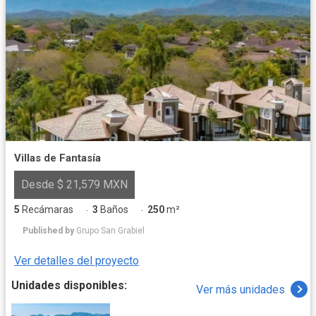
Villas de Fantasía
Desde $ 21,579 MXN
5
Recámaras
3
Baños
250
m²
·
·
Published by
Grupo San Grabiel
Ver detalles del proyecto
Unidades disponibles:
Ver más unidades