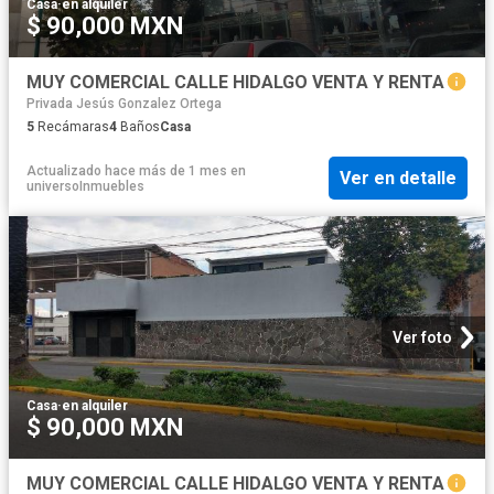
Casa
·
en alquiler
$ 90,000 MXN
MUY COMERCIAL CALLE HIDALGO VENTA Y RENTA
Privada Jesús Gonzalez Ortega
5
Recámaras
4
Baños
Casa
Actualizado hace más de 1 mes
en
Ver en detalle
universoInmuebles
Ver foto
Casa
·
en alquiler
$ 90,000 MXN
MUY COMERCIAL CALLE HIDALGO VENTA Y RENTA