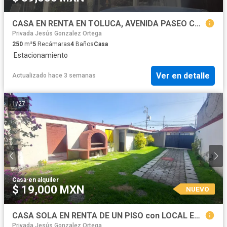
CASA EN RENTA EN TOLUCA, AVENIDA PASEO COLÓN - (3)
Privada Jesús Gonzalez Ortega
250
m²
5
Recámaras
4
Baños
Casa
·
Estacionamiento
Ver en detalle
Actualizado hace 3 semanas
1
/
27
Casa
·
en alquiler
$ 19,000 MXN
NUEVO
CASA SOLA EN RENTA DE UN PISO con LOCAL EN STA ANA TLAPALTITLAN TOLUCA
Privada Jesús Gonzalez Ortega