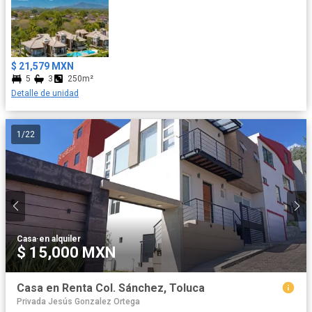
$ 21,579 MXN
5
3
250m²
Detalle de unidad
1
/
22
Casa
·
en alquiler
$ 15,000 MXN
Casa en Renta Col. Sánchez, Toluca
Privada Jesús Gonzalez Ortega