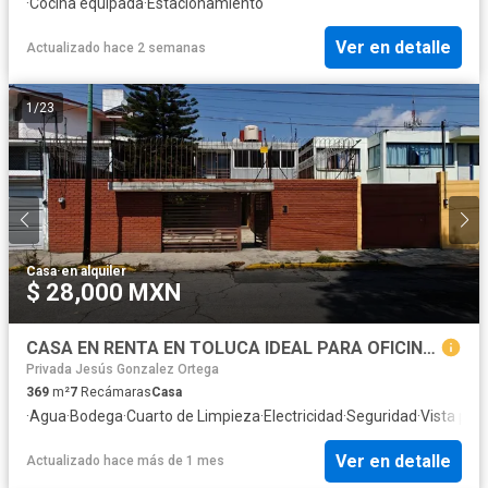
·
Cocina equipada
·
Estacionamiento
Ver en detalle
Actualizado hace 2 semanas
1
/
23
Casa
·
en alquiler
$ 28,000 MXN
CASA EN RENTA EN TOLUCA IDEAL PARA OFICINAS
Privada Jesús Gonzalez Ortega
369
m²
7
Recámaras
Casa
·
Agua
·
Bodega
·
Cuarto de Limpieza
·
Electricidad
·
Seguridad
·
Vista pa
Ver en detalle
Actualizado hace más de 1 mes