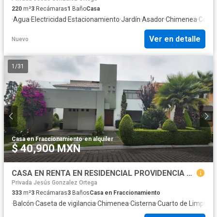
220
m²
3
Recámaras
1
Baño
Casa
·
Agua
·
Electricidad
·
Estacionamiento
·
Jardín
·
Asador
·
Chimenea
·
Cocina
Ver en detalle
Nuevo
1
/
31
Casa en Fraccionamiento
·
en alquiler
$ 40,900 MXN
CASA EN RENTA EN RESIDENCIAL PROVIDENCIA METEPEC
Privada Jesús Gonzalez Ortega
333
m²
3
Recámaras
3
Baños
Casa en Fraccionamiento
·
Balcón
·
Caseta de vigilancia
·
Chimenea
·
Cisterna
·
Cuarto de Limpieza