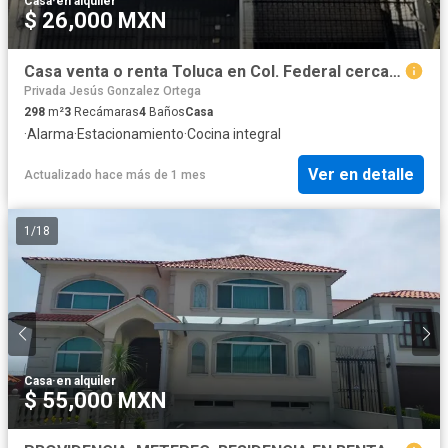
Casa
·
en alquiler
$ 26,000 MXN
Casa venta o renta Toluca en Col. Federal cerca de Tollocan y del Sanatorio Toluca, remodelada.
Privada Jesús Gonzalez Ortega
298
m²
3
Recámaras
4
Baños
Casa
·
Alarma
·
Estacionamiento
·
Cocina integral
Ver en detalle
Actualizado hace más de 1 mes
1
/
18
Casa
·
en alquiler
$ 55,000 MXN