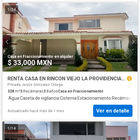
1
/
24
Casa en Fraccionamiento
·
en alquiler
$ 33,000 MXN
RENTA CASA EN RINCON VIEJO LA PROVIDENCIA METEPEC
Privada Jesús Gonzalez Ortega
328
m²
3
Recámaras
3
Baños
Casa en Fraccionamiento
·
Agua
·
Caseta de vigilancia
·
Cisterna
·
Estacionamiento
·
Recámara con
Ver en detalle
Actualizado hace más de 1 mes
1
/
14