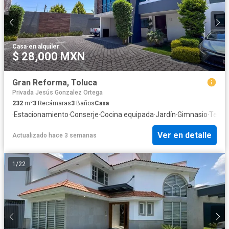
Casa
·
en alquiler
$ 28,000 MXN
Gran Reforma, Toluca
Privada Jesús Gonzalez Ortega
232
m²
3
Recámaras
3
Baños
Casa
·
Estacionamiento
·
Conserje
·
Cocina equipada
·
Jardín
·
Gimnasio
·
Terra
Ver en detalle
Actualizado hace 3 semanas
1
/
22