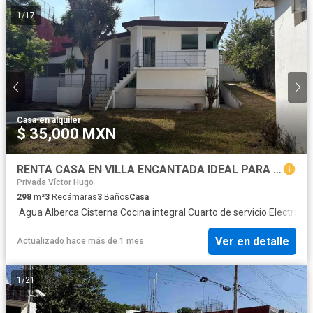
1
/
17
Casa
·
en alquiler
$ 35,000 MXN
RENTA CASA EN VILLA ENCANTADA IDEAL PARA OFICINAS, ESCUELAS O HABITAR
Privada Víctor Hugo
298
m²
3
Recámaras
3
Baños
Casa
·
Agua
·
Alberca
·
Cisterna
·
Cocina integral
·
Cuarto de servicio
·
Electricid
Ver en detalle
Actualizado hace más de 1 mes
1
/
21