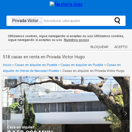
Utilizamos cookies, sigue navegando si aceptas su uso.Utilizamos cookies,
sigue navegando si aceptas su uso.
Nuestros socios
BLOQUEAR
ACEPTO
518 casas en renta en Privada Víctor Hugo
Inicio
>
Casas en alquiler en Puebla
>
Casas en alquiler en Puebla
>
Casas en
alquiler en Heroe de Nacozari Puebla
>
Casas en alquiler en Privada Víctor Hugo
1
/
26
Casa
·
en alquiler