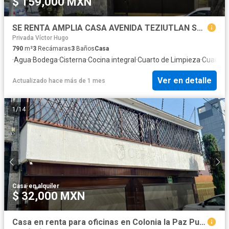
$ 159,000 MXN
SE RENTA AMPLIA CASA AVENIDA TEZIUTLAN SUR, COL. LA PAZ, PUEBLA
Privada Víctor Hugo
790
m²
3
Recámaras
3
Baños
Casa
·
Agua
·
Bodega
·
Cisterna
·
Cocina integral
·
Cuarto de Limpieza
·
Cuarto d
Ver en detalle
Actualizado hace más de 1 mes
1
/
14
Casa
·
en alquiler
$ 32,000 MXN
Casa en renta para oficinas en Colonia la Paz Puebla