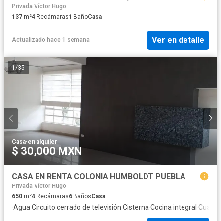
Privada Víctor Hugo
137
m²
4
Recámaras
1
Baño
Casa
Ver en detalle
Actualizado hace 1 semana
1
/
35
Casa
·
en alquiler
$ 30,000 MXN
CASA EN RENTA COLONIA HUMBOLDT PUEBLA
Privada Víctor Hugo
650
m²
4
Recámaras
6
Baños
Casa
·
Agua
·
Circuito cerrado de televisión
·
Cisterna
·
Cocina integral
·
Cuarto