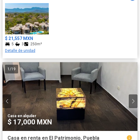
$ 21,557 MXN
5
3
250m²
Detalle de unidad
1
/
19
Casa
·
en alquiler
$ 17,000 MXN
Casa en renta en El Patrimonio, Puebla