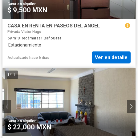
Casa
·
en alquiler
$ 9,500 MXN
CASA EN RENTA EN PASEOS DEL ANGEL
Privada Víctor Hugo
69
m²
3
Recámaras
1
Baño
Casa
·
Estacionamiento
Ver en detalle
Actualizado hace 6 días
1
/
11
Casa
·
en alquiler
$ 22,000 MXN