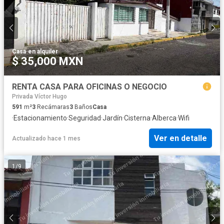
Casa
·
en alquiler
$ 35,000 MXN
RENTA CASA PARA OFICINAS O NEGOCIO
Privada Víctor Hugo
591
m²
3
Recámaras
3
Baños
Casa
·
Estacionamiento
·
Seguridad
·
Jardín
·
Cisterna
·
Alberca
·
Wifi
Ver en detalle
Actualizado hace 1 mes
1
/
9