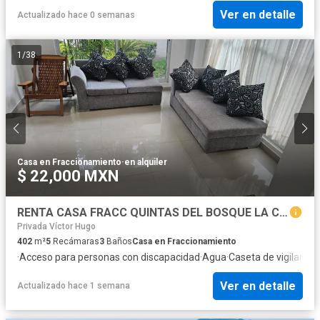
Ver en detalle
Actualizado hace 0 semanas
1
/
38
Casa en Fraccionamiento
·
en alquiler
$ 22,000 MXN
RENTA CASA FRACC QUINTAS DEL BOSQUE LA CALERA PUEBLA
Privada Víctor Hugo
402
m²
5
Recámaras
3
Baños
Casa en Fraccionamiento
·
Acceso para personas con discapacidad
·
Agua
·
Caseta de vigilancia
·
Ver en detalle
Actualizado hace 1 semana