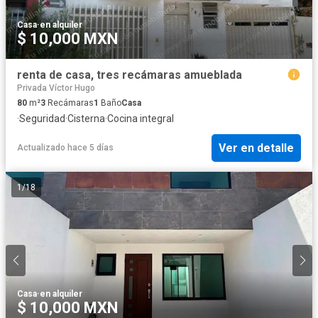
Casa
·
en alquiler
$ 10,000 MXN
renta de casa, tres recámaras amueblada
Privada Víctor Hugo
80
m²
3
Recámaras
1
Baño
Casa
·
Seguridad
·
Cisterna
·
Cocina integral
Ver en detalle
Actualizado hace 5 días
1
/
18
Casa
·
en alquiler
$ 10,000 MXN