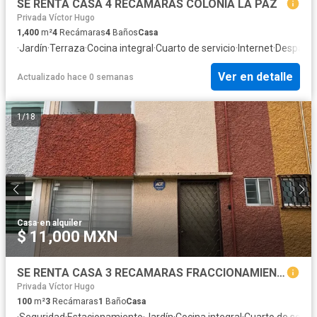
SE RENTA CASA 4 RECAMARAS COLONIA LA PAZ
Privada Víctor Hugo
1,400
m²
4
Recámaras
4
Baños
Casa
·
Jardín
·
Terraza
·
Cocina integral
·
Cuarto de servicio
·
Internet
·
Despach
Ver en detalle
Actualizado hace 0 semanas
1
/
18
Casa
·
en alquiler
$ 11,000 MXN
SE RENTA CASA 3 RECAMARAS FRACCIONAMIENTO ESTRELLAS DEL SUR
Privada Víctor Hugo
100
m²
3
Recámaras
1
Baño
Casa
·
Seguridad
·
Estacionamiento
·
Jardín
·
Cocina integral
·
Cuarto de servic