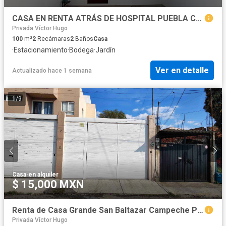
CASA EN RENTA ATRÁS DE HOSPITAL PUEBLA CON SALIDA A BLVD NIÑO POBLANO
Privada Víctor Hugo
100
m²
2
Recámaras
2
Baños
Casa
·
Estacionamiento
·
Bodega
·
Jardín
Ver en detalle
Actualizado hace 1 semana
1
/
9
Casa
·
en alquiler
$ 15,000 MXN
Renta de Casa Grande San Baltazar Campeche Puebla
Privada Víctor Hugo