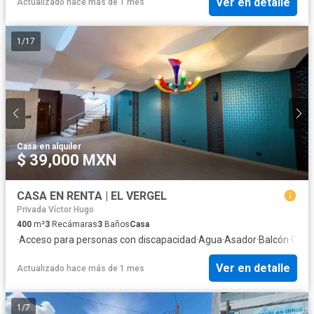
Ver en detalle
Actualizado hace más de 1 mes
1
/
17
Casa
·
en alquiler
$ 39,000 MXN
CASA EN RENTA | EL VERGEL
Privada Víctor Hugo
400
m²
3
Recámaras
3
Baños
Casa
·
Acceso para personas con discapacidad
·
Agua
·
Asador
·
Balcón
·
Cale
Ver en detalle
Actualizado hace más de 1 mes
1
/
7