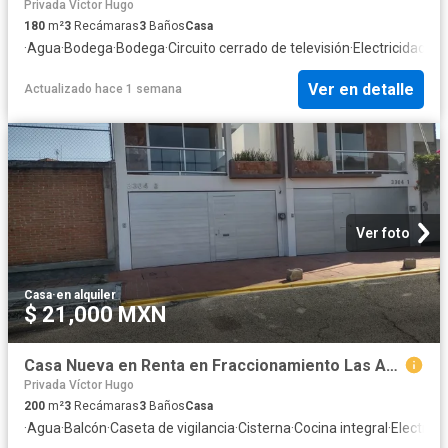
Privada Víctor Hugo
180
m²
3
Recámaras
3
Baños
Casa
·
Agua
·
Bodega
·
Bodega
·
Circuito cerrado de televisión
·
Electricidad
·
Es
Ver en detalle
Actualizado hace 1 semana
Ver foto
Casa
·
en alquiler
$ 21,000 MXN
Casa Nueva en Renta en Fraccionamiento Las Animas
Privada Víctor Hugo
200
m²
3
Recámaras
3
Baños
Casa
·
Agua
·
Balcón
·
Caseta de vigilancia
·
Cisterna
·
Cocina integral
·
Electrici