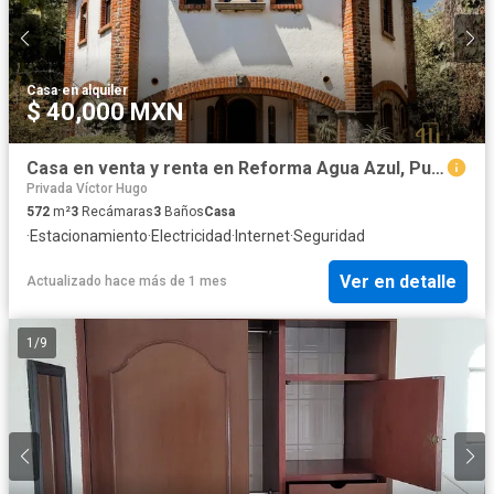
Casa
·
en alquiler
$ 40,000 MXN
Casa en venta y renta en Reforma Agua Azul, Puebla
Privada Víctor Hugo
572
m²
3
Recámaras
3
Baños
Casa
·
Estacionamiento
·
Electricidad
·
Internet
·
Seguridad
Ver en detalle
Actualizado hace más de 1 mes
1
/
9