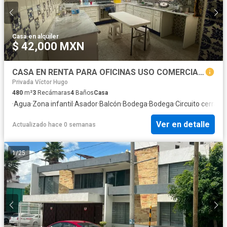
Casa
·
en alquiler
$ 42,000 MXN
CASA EN RENTA PARA OFICINAS USO COMERCIAL EL MIRADOR PUEBLA, PUE. POR PARQUE ECOLÓGICO ZONA PLAZA DORADA
Privada Víctor Hugo
480
m²
3
Recámaras
4
Baños
Casa
·
Agua
·
Zona infantil
·
Asador
·
Balcón
·
Bodega
·
Bodega
·
Circuito cerrado
Ver en detalle
Actualizado hace 0 semanas
1
/
25