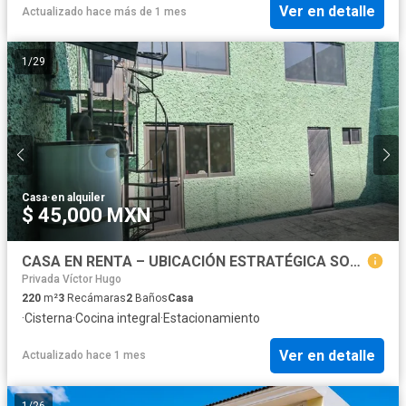
Ver en detalle
Actualizado hace más de 1 mes
1
/
29
Casa
·
en alquiler
$ 45,000 MXN
CASA EN RENTA – UBICACIÓN ESTRATÉGICA SOBRE 16 DE SEPTIEMBRE Col Gabriel Pastor 2da Seccion Antes de Boulevard 5 de Mayo.
Privada Víctor Hugo
220
m²
3
Recámaras
2
Baños
Casa
·
Cisterna
·
Cocina integral
·
Estacionamiento
Ver en detalle
Actualizado hace 1 mes