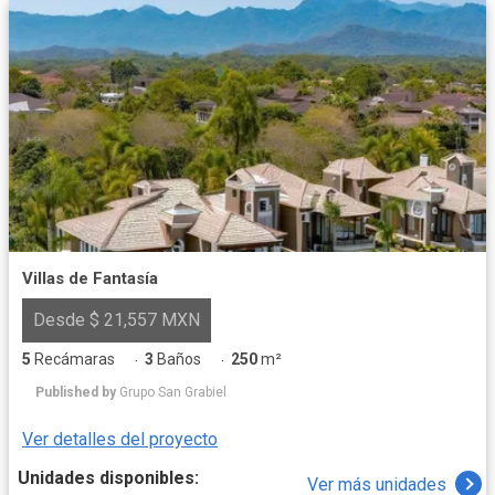
Villas de Fantasía
Desde $ 21,557 MXN
5
Recámaras
3
Baños
250
m²
·
·
Published by
Grupo San Grabiel
Ver detalles del proyecto
Unidades disponibles:
Ver más unidades