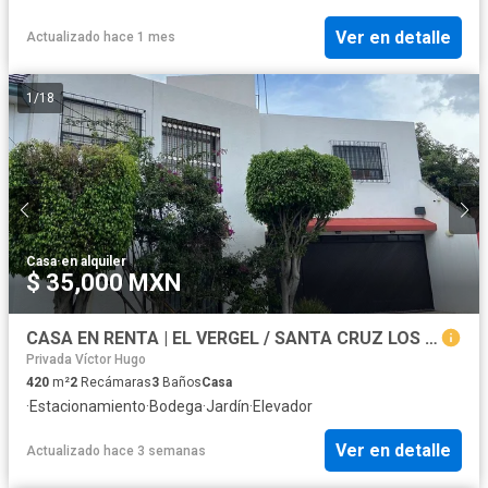
Ver en detalle
Actualizado hace 1 mes
1
/
18
Casa
·
en alquiler
$ 35,000 MXN
CASA EN RENTA | EL VERGEL / SANTA CRUZ LOS ÁNGELES.PUEBLA
Privada Víctor Hugo
420
m²
2
Recámaras
3
Baños
Casa
·
Estacionamiento
·
Bodega
·
Jardín
·
Elevador
Ver en detalle
Actualizado hace 3 semanas