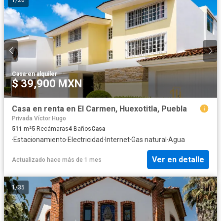
1
/
26
Casa
·
en alquiler
$ 39,900 MXN
Casa en renta en El Carmen, Huexotitla, Puebla
Privada Víctor Hugo
511
m²
5
Recámaras
4
Baños
Casa
·
Estacionamiento
·
Electricidad
·
Internet
·
Gas natural
·
Agua
Ver en detalle
Actualizado hace más de 1 mes
1
/
35