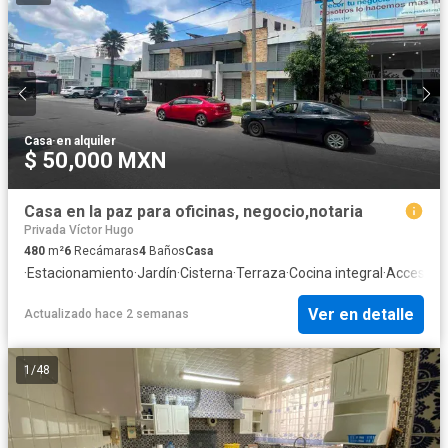
Casa
·
en alquiler
$ 50,000 MXN
Casa en la paz para oficinas, negocio,notaria
Privada Víctor Hugo
480
m²
6
Recámaras
4
Baños
Casa
·
Estacionamiento
·
Jardín
·
Cisterna
·
Terraza
·
Cocina integral
·
Acceso pa
Ver en detalle
Actualizado hace 2 semanas
1
/
48