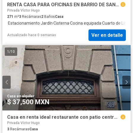
RENTA CASA PARA OFICINAS EN BARRIO DE SANTIAGO
Privada Víctor Hugo
271
m²
3
Recámaras
2
Baños
Casa
·
Estacionamiento
·
Jardín
·
Cisterna
·
Cocina equipada
·
Cuarto de Limpi
Ver en detalle
Actualizado hace 0 semanas
1
/
10
Casa
·
en alquiler
$ 37,500 MXN
Casa en renta ideal restaurante con patio central, 13 pte, col. Centro, Puebla.
Privada Víctor Hugo
3
Recámaras
Casa