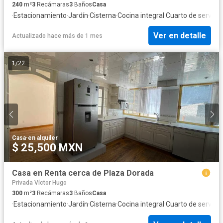
240
m²
3
Recámaras
3
Baños
Casa
·
Estacionamiento
·
Jardín
·
Cisterna
·
Cocina integral
·
Cuarto de servicio
Ver en detalle
Actualizado hace más de 1 mes
1
/
22
Casa
·
en alquiler
$ 25,500 MXN
Casa en Renta cerca de Plaza Dorada
Privada Víctor Hugo
300
m²
3
Recámaras
3
Baños
Casa
·
Estacionamiento
·
Jardín
·
Cisterna
·
Cocina integral
·
Cuarto de servicio