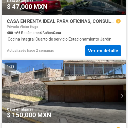
Casa
·
en alquiler
$ 47,000 MXN
CASA EN RENTA IDEAL PARA OFICINAS, CONSULTORIOS O CASA HABITACIÓN EN ZONA LA PAZ
Privada Víctor Hugo
480
m²
6
Recámaras
4
Baños
Casa
·
Cocina integral
·
Cuarto de servicio
·
Estacionamiento
·
Jardín
Ver en detalle
Actualizado hace 2 semanas
1
/
23
Casa
·
en alquiler
$ 150,000 MXN