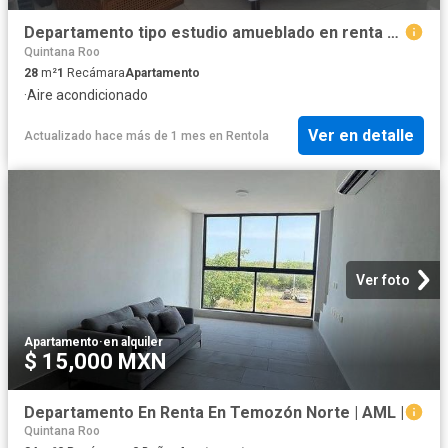
Departamento tipo estudio amueblado en renta en Colonia México
Quintana Roo
28
m²
1
Recámara
Apartamento
·
Aire acondicionado
Ver en detalle
Actualizado hace más de 1 mes
en
Rentola
Ver foto
Apartamento
·
en alquiler
$ 15,000 MXN
Departamento En Renta En Temozón Norte | AML |
Quintana Roo