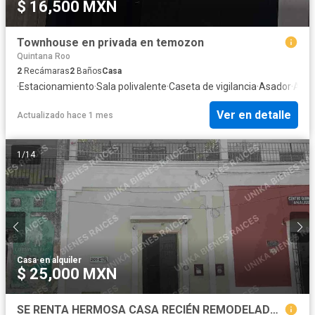
$ 16,500 MXN
Townhouse en privada en temozon
Quintana Roo
2
Recámaras
2
Baños
Casa
·
Estacionamiento
·
Sala polivalente
·
Caseta de vigilancia
·
Asador
·
Albe
Ver en detalle
Actualizado hace 1 mes
1
/
14
Casa
·
en alquiler
$ 25,000 MXN
SE RENTA HERMOSA CASA RECIÉN REMODELADA PARA VIVIENDA O NEGOCIO, TOTALMENTE ACONDICIONADA, MUY ILUMINADA