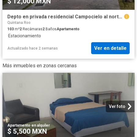
$ 12,000 MXN
Depto en privada residencial Campocielo al norte de Mérida
Quintana Roo
103
m²
2
Recámaras
2
Baños
Apartamento
·
Estacionamiento
Ver en detalle
Actualizado hace 2 semanas
Más inmuebles en zonas cercanas
Ver foto
Apartamento
·
en alquiler
$ 5,500 MXN