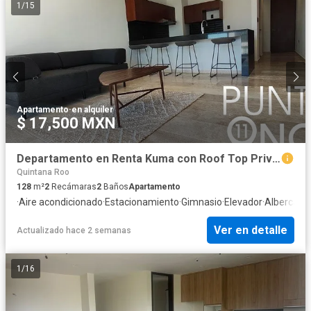
1
/
15
Apartamento
·
en alquiler
$ 17,500 MXN
Departamento en Renta Kuma con Roof Top Privado, Temozón Nte Merida Yucatán
Quintana Roo
128
m²
2
Recámaras
2
Baños
Apartamento
·
Aire acondicionado
·
Estacionamiento
·
Gimnasio
·
Elevador
·
Alberca
Ver en detalle
Actualizado hace 2 semanas
1
/
16