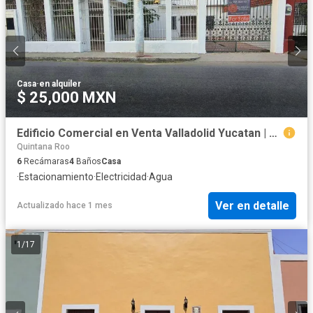
Casa
·
en alquiler
$ 25,000 MXN
Edificio Comercial en Venta Valladolid Yucatan | Calle Principal | Bacalar
Quintana Roo
6
Recámaras
4
Baños
Casa
·
Estacionamiento
·
Electricidad
·
Agua
Ver en detalle
Actualizado hace 1 mes
1
/
17