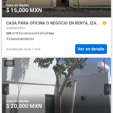
Casa
·
en alquiler
$ 15,000 MXN
CASA PARA OFICINA O NEGOCIO EN RENTA, IZAMAL, YUCATAN
Quintana Roo
266
m²
3
Recámaras
2
Baños
Casa
·
Estacionamiento
Ver en detalle
Actualizado hace 1 mes
1
/
15
Casa
·
en alquiler
$ 20,000 MXN