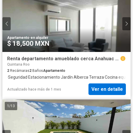
Apartamento
·
en alquiler
$ 18,500 MXN
Renta departamento amueblado cerca Anahuac y marista
Quintana Roo
2
Recámaras
2
Baños
Apartamento
·
Seguridad
·
Estacionamiento
·
Jardín
·
Alberca
·
Terraza
·
Cocina equipa
Ver en detalle
Actualizado hace más de 1 mes
1
/
13