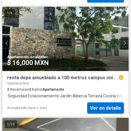
1
/
6
Apartamento
·
en alquiler
$ 16,000 MXN
renta depa amueblado a 100 metros campus universitario planta baja
Quintana Roo
2
Recámaras
2
Baños
Apartamento
·
Seguridad
·
Estacionamiento
·
Jardín
·
Alberca
·
Terraza
·
Cocina integral
Ver en detalle
Actualizado hace 1 mes
1
/
10