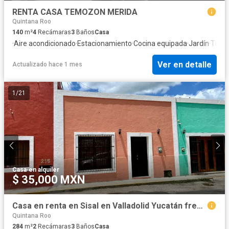
RENTA CASA TEMOZON MERIDA
Quintana Roo
140
m²
4
Recámaras
3
Baños
Casa
·
Aire acondicionado
·
Estacionamiento
·
Cocina equipada
·
Jardín
·
Terra
Ver en detalle
Actualizado hace 1 mes
1
/
21
Casa
·
en alquiler
$ 35,000 MXN
Casa en renta en Sisal en Valladolid Yucatán frente al exconvento san Bernardino
Quintana Roo
284
m²
2
Recámaras
3
Baños
Casa