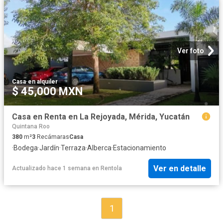
Ver foto
Casa
·
en alquiler
$ 45,000 MXN
Casa en Renta en La Rejoyada, Mérida, Yucatán
Quintana Roo
380
m²
3
Recámaras
Casa
·
Bodega
·
Jardín
·
Terraza
·
Alberca
·
Estacionamiento
Ver en detalle
Actualizado hace 1 semana
en
Rentola
1