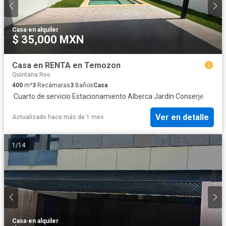
Casa
·
en alquiler
$ 35,000 MXN
Casa en RENTA en Temozon
Quintana Roo
400
m²
3
Recámaras
3
Baños
Casa
·
Cuarto de servicio
·
Estacionamiento
·
Alberca
·
Jardín
·
Conserje
Ver en detalle
Actualizado hace más de 1 mes
1
/
14
Casa
·
en alquiler