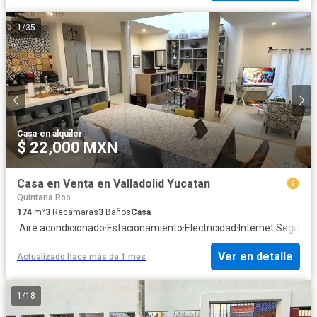
1
/
35
Casa
·
en alquiler
$ 22,000 MXN
Casa en Venta en Valladolid Yucatan
Quintana Roo
174
m²
3
Recámaras
3
Baños
Casa
·
Aire acondicionado
·
Estacionamiento
·
Electricidad
·
Internet
·
Segurida
Ver en detalle
Actualizado hace más de 1 mes
1
/
18