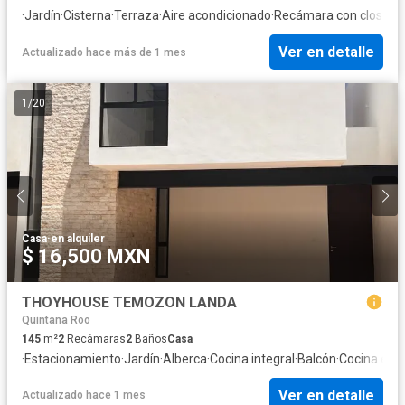
·
Jardín
·
Cisterna
·
Terraza
·
Aire acondicionado
·
Recámara con closet
Ver en detalle
Actualizado hace más de 1 mes
1
/
20
Casa
·
en alquiler
$ 16,500 MXN
THOYHOUSE TEMOZON LANDA
Quintana Roo
145
m²
2
Recámaras
2
Baños
Casa
·
Estacionamiento
·
Jardín
·
Alberca
·
Cocina integral
·
Balcón
·
Cocina equ
Ver en detalle
Actualizado hace 1 mes