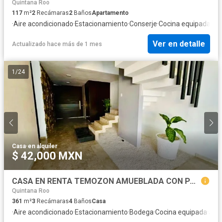
Quintana Roo
117
m²
2
Recámaras
2
Baños
Apartamento
·
Aire acondicionado
·
Estacionamiento
·
Conserje
·
Cocina equipada
·
El
Ver en detalle
Actualizado hace más de 1 mes
1
/
24
Casa
·
en alquiler
$ 42,000 MXN
CASA EN RENTA TEMOZON AMUEBLADA CON PANELES
Quintana Roo
361
m²
3
Recámaras
4
Baños
Casa
·
Aire acondicionado
·
Estacionamiento
·
Bodega
·
Cocina equipada
·
Jard