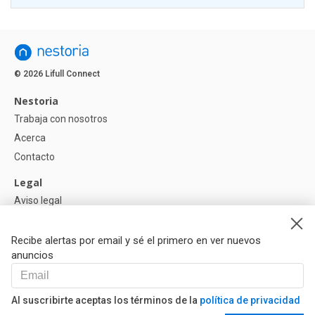
© 2026 Lifull Connect
Nestoria
Trabaja con nosotros
Acerca
Contacto
Legal
Aviso legal
Política de Privacidad
Política de Cookies
Recibe alertas por email y sé el primero en ver nuevos
anuncios
Ayuda
Preguntas
Al suscribirte aceptas los términos de la
política de privacidad
Nuestros Partners