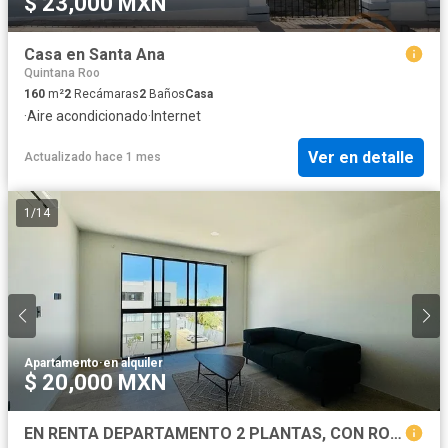
$ 23,000 MXN
Casa en Santa Ana
Quintana Roo
160
m²
2
Recámaras
2
Baños
Casa
·
Aire acondicionado
·
Internet
Ver en detalle
Actualizado hace 1 mes
1
/
14
Apartamento
·
en alquiler
$ 20,000 MXN
EN RENTA DEPARTAMENTO 2 PLANTAS, CON ROOF TOP, EQUIPADO | EN KUMA TEMOZON MÉRIDA