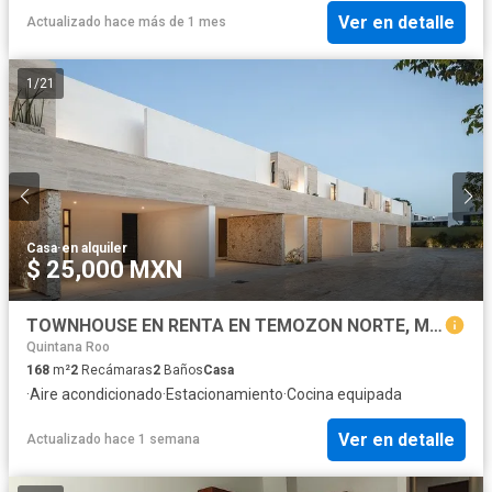
Ver en detalle
Actualizado hace más de 1 mes
1
/
21
Casa
·
en alquiler
$ 25,000 MXN
TOWNHOUSE EN RENTA EN TEMOZON NORTE, MERIDA YUCATAN
Quintana Roo
168
m²
2
Recámaras
2
Baños
Casa
·
Aire acondicionado
·
Estacionamiento
·
Cocina equipada
Ver en detalle
Actualizado hace 1 semana