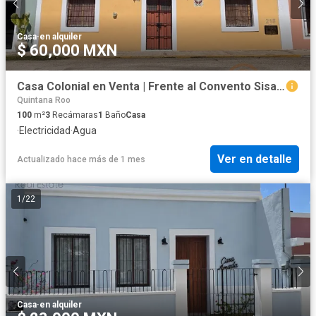
Casa
·
en alquiler
$ 60,000 MXN
Casa Colonial en Venta | Frente al Convento Sisal Valladolid
Quintana Roo
100
m²
3
Recámaras
1
Baño
Casa
·
Electricidad
·
Agua
Ver en detalle
Actualizado hace más de 1 mes
1
/
22
Casa
·
en alquiler