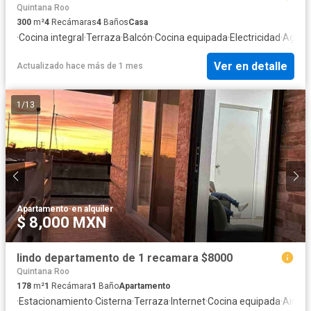
Quintana Roo
300
m²
4
Recámaras
4
Baños
Casa
·
Cocina integral
·
Terraza
·
Balcón
·
Cocina equipada
·
Electricidad
·
Agua
·
Ver en detalle
Actualizado hace más de 1 mes
1
/
13
Apartamento
·
en alquiler
$ 8,000 MXN
lindo departamento de 1 recamara $8000
Quintana Roo
178
m²
1
Recámara
1
Baño
Apartamento
·
Estacionamiento
·
Cisterna
·
Terraza
·
Internet
·
Cocina equipada
·
Aire a