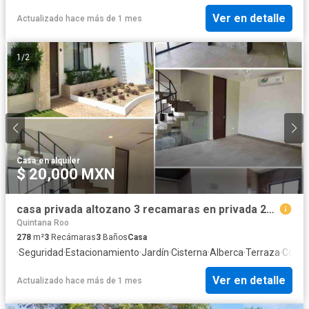
Ver en detalle
Actualizado hace más de 1 mes
1
/
2
Casa
·
en alquiler
$ 20,000 MXN
casa privada altozano 3 recamaras en privada 20mil renta
Quintana Roo
278
m²
3
Recámaras
3
Baños
Casa
·
Seguridad
·
Estacionamiento
·
Jardín
·
Cisterna
·
Alberca
·
Terraza
·
Cocin
Ver en detalle
Actualizado hace más de 1 mes