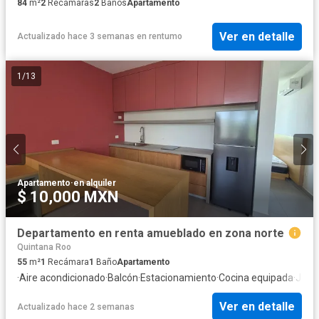
84
m²
2
Recámaras
2
Baños
Apartamento
Ver en detalle
Actualizado hace 3 semanas
en
rentumo
1
/
13
Apartamento
·
en alquiler
$ 10,000 MXN
Departamento en renta amueblado en zona norte
Quintana Roo
55
m²
1
Recámara
1
Baño
Apartamento
·
Aire acondicionado
·
Balcón
·
Estacionamiento
·
Cocina equipada
·
Jard
Ver en detalle
Actualizado hace 2 semanas