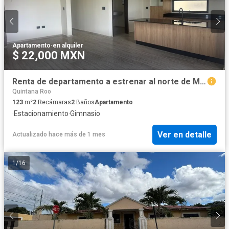
Apartamento
·
en alquiler
$ 22,000 MXN
Renta de departamento a estrenar al norte de Mérida
Quintana Roo
123
m²
2
Recámaras
2
Baños
Apartamento
·
Estacionamiento
·
Gimnasio
Ver en detalle
Actualizado hace más de 1 mes
1
/
16