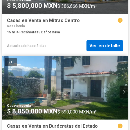
Casa
·
en venta
$ 5,800,000 MXN
$ 386,666 MXN/m²
Casas en Venta en Mitras Centro
Res Florida
15
m²
4
Recámaras
3
Baños
Casa
Ver en detalle
Actualizado hace 3 días
1
/
13
Casa
·
en venta
$ 8,850,000 MXN
$ 590,000 MXN/m²
Casas en Venta en Burócratas del Estado