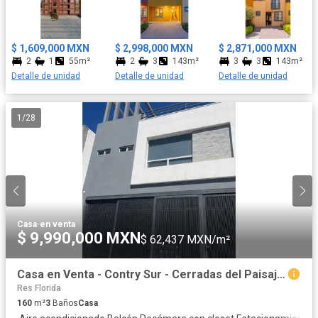
para aire acondicionado. El roof garden de todas las viviendas
cuentan con medio baño, pergolado con vidrio templado, fire pet,
preparación para jacuzzi y cocineta. Amenidades: - Áreas verdes
$ 1,609,000 MXN
$ 2,998,000 MXN
$ 2,871,000 MXN
con asadores. - Juegos infantiles. - Canchas de usos múltiples. -
2
1
55m²
2
3
143m²
3
3
143m²
Canchas de pasto sintético. - Cancha de pádel. - Andadores con
Detalle de unidad
Detalle de unidad
Detalle de unidad
Ciclovía - Plaza cívica y comercial. Cerca de la salida a Querétaro,
a 3.5 kilómetros de la parroquia y centro de la ciudad, además a
500 metros de Liverpool. Aceptamos todo tipo de crédito y
1
/
28
asesoría gratis, aparta con $10,000.00
Casa
·
en venta
$ 9,990,000 MXN
$ 62,437 MXN/m²
Casa en Venta - Contry Sur - Cerradas del Paisaje - Carr. Nacional
Res Florida
160
m²
3
Baños
Casa