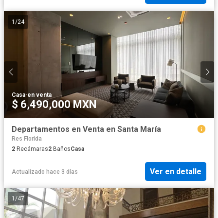
1
/
24
Casa
·
en venta
$ 6,490,000 MXN
Departamentos en Venta en Santa María
Res Florida
2
Recámaras
2
Baños
Casa
Ver en detalle
Actualizado hace 3 días
1
/
47