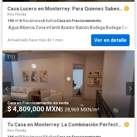
Casa Lucero en Monterrey: Para Quienes Saben que el Éxito Merece un Mejor Hogar
Res Florida
190
m²
4
Recámaras
4
Baños
Casa en Fraccionamiento
·
Agua
·
Alberca
·
Zona infantil
·
Asador
·
Balcón
·
Bodega
·
Bodega
·
Cancha 
Ver en detalle
Actualizado hace más de 1 mes
1
/
17
Casa en Fraccionamiento
·
en venta
$ 4,809,000 MXN
$ 28,969 MXN/m²
Tu Casa en Monterrey: La Combinación Perfecta entre Espacio, Ubicación y Plusvalía
Res Florida
166
m²
2
Recámaras
2
Baños
Casa en Fraccionamiento