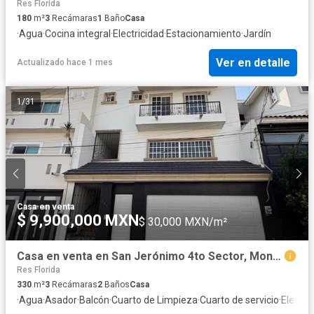
Res Florida
180
m²
3
Recámaras
1
Baño
Casa
·
Agua
·
Cocina integral
·
Electricidad
·
Estacionamiento
·
Jardín
Ver en detalle
Actualizado hace 1 mes
1
/
31
Casa
·
en venta
$ 9,900,000 MXN
$ 30,000 MXN/m²
Casa en venta en San Jerónimo 4to Sector, Monterrey | 3 niveles y 330 m²
Res Florida
330
m²
3
Recámaras
2
Baños
Casa
·
Agua
·
Asador
·
Balcón
·
Cuarto de Limpieza
·
Cuarto de servicio
·
Electri