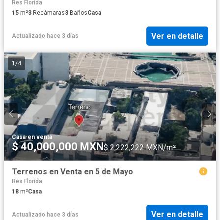
Res Florida
15
m²
3
Recámaras
3
Baños
Casa
Ver en detalle
Actualizado hace 3 días
1
/
4
Casa
·
en venta
$ 40,000,000 MXN
$ 2,222,222 MXN/m²
Terrenos en Venta en 5 de Mayo
Res Florida
18
m²
Casa
Ver en detalle
Actualizado hace 3 días