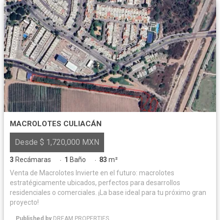
MACROLOTES CULIACÁN
Desde $ 1,720,000 MXN
3
Recámaras
1
Baño
83
m²
·
·
Venta de Macrolotes Invierte en el futuro: macrolotes
estratégicamente ubicados, perfectos para desarrollos
residenciales o comerciales. ¡La base ideal para tu próximo gran
proyecto!
Published by
DREAM PROPERTIES