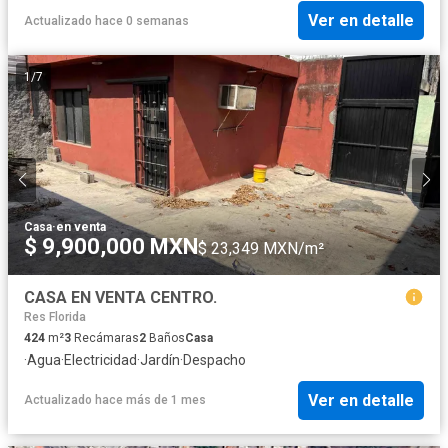
Ver en detalle
Actualizado hace 0 semanas
1
/
7
Casa
·
en venta
$ 9,900,000 MXN
$ 23,349 MXN/m²
CASA EN VENTA CENTRO.
Res Florida
424
m²
3
Recámaras
2
Baños
Casa
·
Agua
·
Electricidad
·
Jardín
·
Despacho
Ver en detalle
Actualizado hace más de 1 mes