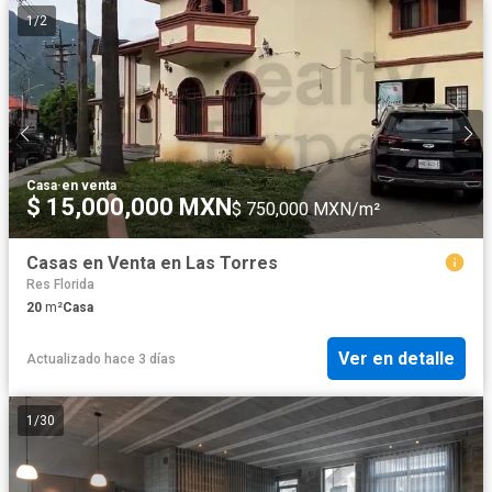
1
/
2
Casa
·
en venta
$ 15,000,000 MXN
$ 750,000 MXN/m²
Casas en Venta en Las Torres
Res Florida
20
m²
Casa
Ver en detalle
Actualizado hace 3 días
1
/
30