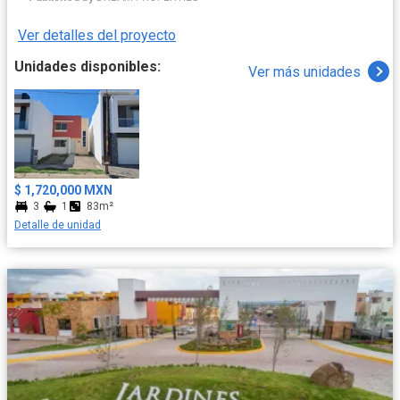
Ver detalles del proyecto
Unidades disponibles:
Ver más unidades
$ 1,720,000 MXN
3
1
83m²
Detalle de unidad