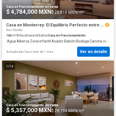
Casa en Fraccionamiento
·
en venta
$ 4,784,000 MXN
$ 28,819 MXN/m²
Casa en Monterrey: El Equilibrio Perfecto entre Estilo, Ubicación y Patrimonio
Res Florida
166
m²
3
Recámaras
3
Baños
Casa en Fraccionamiento
·
Agua
·
Alberca
·
Zona infantil
·
Asador
·
Balcón
·
Bodega
·
Cancha de tenis
Ver en detalle
Actualizado hace más de 1 mes
1
/
14
Casa en Fraccionamiento
·
en venta
$ 5,357,000 MXN
$ 28,194 MXN/m²