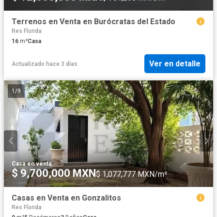
Terrenos en Venta en Burócratas del Estado
Res Florida
16
m²
Casa
Ver en detalle
Actualizado hace 3 días
1
/
9
Casa
·
en venta
$ 9,700,000 MXN
$ 1,077,777 MXN/m²
Casas en Venta en Gonzalitos
Res Florida