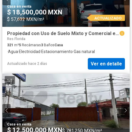
Casa
·
en venta
$ 18,500,000 MXN
ACTUALIZADO
$ 57,632 MXN/m²
Propiedad con Uso de Suelo Mixto y Comercial en Venta – Obispado, Monterrey
Res Florida
321
m²
5
Recámaras
3
Baños
Casa
·
Agua
·
Electricidad
·
Estacionamiento
·
Gas natural
Ver en detalle
Actualizado hace 2 días
1
/
6
Casa
·
en venta
$ 12,500,000 MXN
$ 781,250 MXN/m²