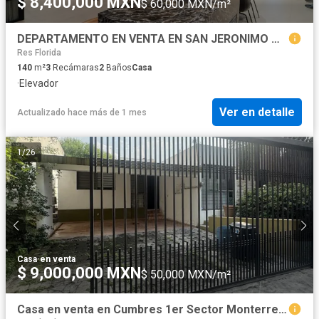
$ 8,400,000 MXN
$ 60,000 MXN/m²
DEPARTAMENTO EN VENTA EN SAN JERONIMO MONTERREY
Res Florida
140
m²
3
Recámaras
2
Baños
Casa
·
Elevador
Ver en detalle
Actualizado hace más de 1 mes
1
/
26
Casa
·
en venta
$ 9,000,000 MXN
$ 50,000 MXN/m²
Casa en venta en Cumbres 1er Sector Monterrey con terreno amplio de 494 m²