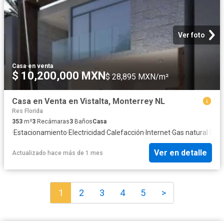
Ver foto
Casa
·
en venta
$ 10,200,000 MXN
$ 28,895 MXN/m²
Casa en Venta en Vistalta, Monterrey NL
Res Florida
353
m²
3
Recámaras
3
Baños
Casa
·
Estacionamiento
·
Electricidad
·
Calefacción
·
Internet
·
Gas natural
·
Segu
Ver en detalle
Actualizado hace más de 1 mes
1
2
3
4
5
>