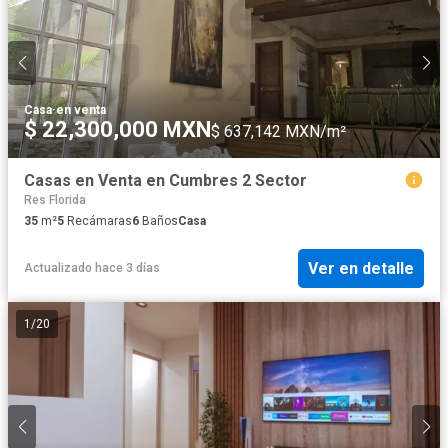
Casa
·
en venta
$ 22,300,000 MXN
$ 637,142 MXN/m²
Casas en Venta en Cumbres 2 Sector
Res Florida
35
m²
5
Recámaras
6
Baños
Casa
Ver en detalle
Actualizado hace 3 días
1
/
20