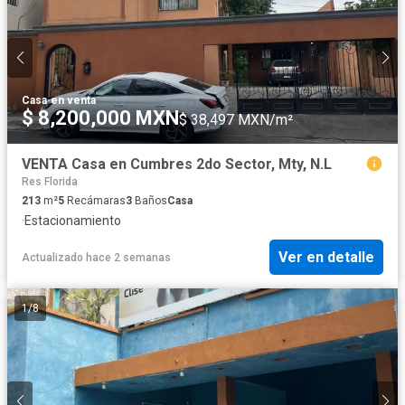
Casa
·
en venta
$ 8,200,000 MXN
$ 38,497 MXN/m²
VENTA Casa en Cumbres 2do Sector, Mty, N.L
Res Florida
213
m²
5
Recámaras
3
Baños
Casa
·
Estacionamiento
Ver en detalle
Actualizado hace 2 semanas
1
/
8