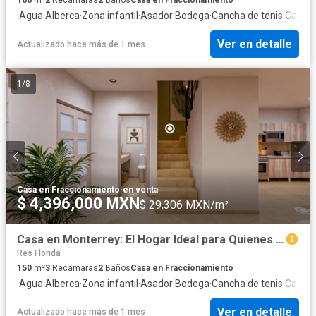
·
Agua
·
Alberca
·
Zona infantil
·
Asador
·
Bodega
·
Cancha de tenis
·
Caseta 
Ver en detalle
Actualizado hace más de 1 mes
1
/
8
Casa en Fraccionamiento
·
en venta
$ 4,396,000 MXN
$ 29,306 MXN/m²
Casa en Monterrey: El Hogar Ideal para Quienes Buscan Dar el Siguiente Gran Paso
Res Florida
150
m²
3
Recámaras
2
Baños
Casa en Fraccionamiento
·
Agua
·
Alberca
·
Zona infantil
·
Asador
·
Bodega
·
Cancha de tenis
·
Caseta 
Ver en detalle
Actualizado hace más de 1 mes