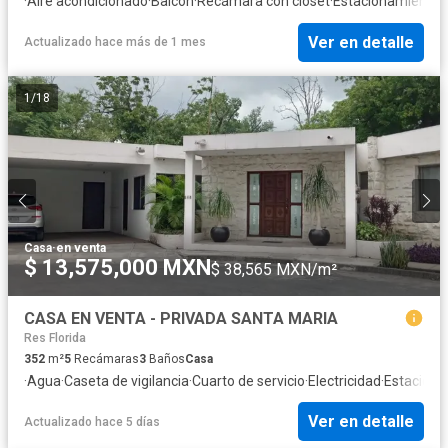
·
Aire acondicionado
·
Balcón
·
Recámara con closet
·
Estacionamiento
·
Ver en detalle
Actualizado hace más de 1 mes
1
/
18
Casa
·
en venta
$ 13,575,000 MXN
$ 38,565 MXN/m²
CASA EN VENTA - PRIVADA SANTA MARIA
Res Florida
352
m²
5
Recámaras
3
Baños
Casa
·
Agua
·
Caseta de vigilancia
·
Cuarto de servicio
·
Electricidad
·
Estacion
Ver en detalle
Actualizado hace 5 días