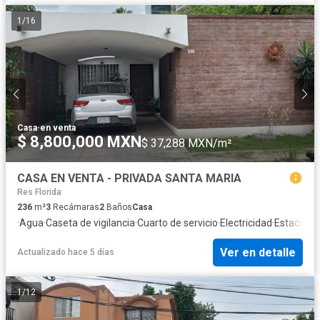
1
/
16
Casa
·
en venta
$ 8,800,000 MXN
$ 37,288 MXN/m²
CASA EN VENTA - PRIVADA SANTA MARIA
Res Florida
236
m²
3
Recámaras
2
Baños
Casa
·
Agua
·
Caseta de vigilancia
·
Cuarto de servicio
·
Electricidad
·
Estacion
Ver en detalle
Actualizado hace 5 días
1
/
12