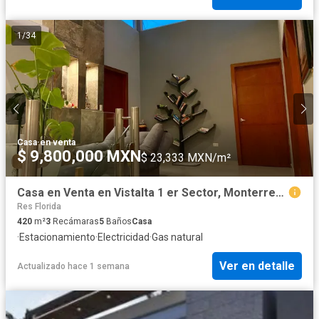
1
/
34
Casa
·
en venta
$ 9,800,000 MXN
$ 23,333 MXN/m²
Casa en Venta en Vistalta 1 er Sector, Monterrey NL
Res Florida
420
m²
3
Recámaras
5
Baños
Casa
·
Estacionamiento
·
Electricidad
·
Gas natural
Ver en detalle
Actualizado hace 1 semana