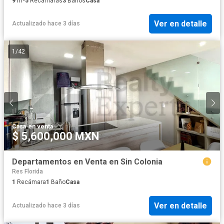
9
m²
5
Recámaras
3
Baños
Casa
Ver en detalle
Actualizado hace 3 días
1
/
42
Casa
·
en venta
$ 5,600,000 MXN
Departamentos en Venta en Sin Colonia
Res Florida
1
Recámara
1
Baño
Casa
Ver en detalle
Actualizado hace 3 días