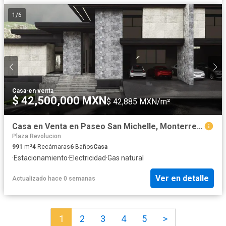
1
/
6
Casa
·
en venta
$ 42,500,000 MXN
$ 42,885 MXN/m²
Casa en Venta en Paseo San Michelle, Monterrey NL
Plaza Revolucion
991
m²
4
Recámaras
6
Baños
Casa
·
Estacionamiento
·
Electricidad
·
Gas natural
Ver en detalle
Actualizado hace 0 semanas
1
2
3
4
5
>