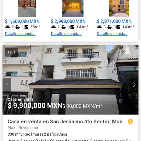
para aire acondicionado. El roof garden de todas las viviendas
cuentan con medio baño, pergolado con vidrio templado, fire pet,
preparación para jacuzzi y cocineta. Amenidades: - Áreas verdes
$ 1,609,000 MXN
$ 2,998,000 MXN
$ 2,871,000 MXN
con asadores. - Juegos infantiles. - Canchas de usos múltiples. -
2
1
55m²
2
3
143m²
3
3
143m²
Canchas de pasto sintético. - Cancha de pádel. - Andadores con
Detalle de unidad
Detalle de unidad
Detalle de unidad
Ciclovía - Plaza cívica y comercial. Cerca de la salida a Querétaro,
a 3.5 kilómetros de la parroquia y centro de la ciudad, además a
500 metros de Liverpool. Aceptamos todo tipo de crédito y
1
/
31
asesoría gratis, aparta con $10,000.00
Casa
·
en venta
$ 9,900,000 MXN
$ 30,000 MXN/m²
Casa en venta en San Jerónimo 4to Sector, Monterrey | 3 niveles y 330 m²
Plaza Revolucion
330
m²
3
Recámaras
2
Baños
Casa