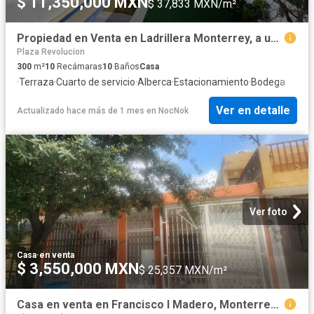
$ 11,350,000 MXN
$ 37,833 MXN/m²
Propiedad en Venta en Ladrillera Monterrey, a un lado de nuevo sur
Plaza Revolucion
300
m²
10
Recámaras
10
Baños
Casa
·
Terraza
·
Cuarto de servicio
·
Alberca
·
Estacionamiento
·
Bodega
Ver en detalle
Actualizado hace más de 1 mes
en
NocNok
Ver foto
Casa
·
en venta
$ 3,550,000 MXN
$ 25,357 MXN/m²
Casa en venta en Francisco I Madero, Monterrey, Nuevo León