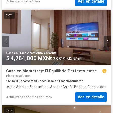
Ver en detalle
Actualizado hace 3 días
1
/
20
Casa en Fraccionamiento
·
en venta
$ 4,784,000 MXN
$ 28,819 MXN/m²
Casa en Monterrey: El Equilibrio Perfecto entre Estilo, Ubicación y Patrimonio
Plaza Revolucion
166
m²
3
Recámaras
3
Baños
Casa en Fraccionamiento
·
Agua
·
Alberca
·
Zona infantil
·
Asador
·
Balcón
·
Bodega
·
Cancha de tenis
Ver en detalle
Actualizado hace más de 1 mes
1
/
14