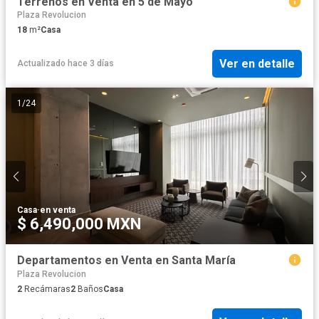
Terrenos en Venta en 5 de Mayo
Plaza Revolucion
18
m²
Casa
Ver en detalle
Actualizado hace 3 días
1
/
24
Casa
·
en venta
$ 6,490,000 MXN
Departamentos en Venta en Santa María
Plaza Revolucion
2
Recámaras
2
Baños
Casa