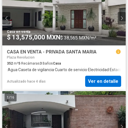
Casa
·
en venta
$ 13,575,000 MXN
$ 38,565 MXN/m²
CASA EN VENTA - PRIVADA SANTA MARIA
Plaza Revolucion
352
m²
5
Recámaras
3
Baños
Casa
·
Agua
·
Caseta de vigilancia
·
Cuarto de servicio
·
Electricidad
·
Estacion
Ver en detalle
Actualizado hace 4 días
1
/
16