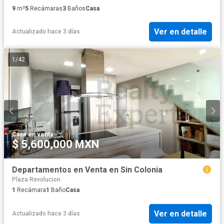
9
m²
5
Recámaras
3
Baños
Casa
Ver en detalle
Actualizado hace 3 días
1
/
42
Casa
·
en venta
$ 5,600,000 MXN
Departamentos en Venta en Sin Colonia
Plaza Revolucion
1
Recámara
1
Baño
Casa
Ver en detalle
Actualizado hace 3 días