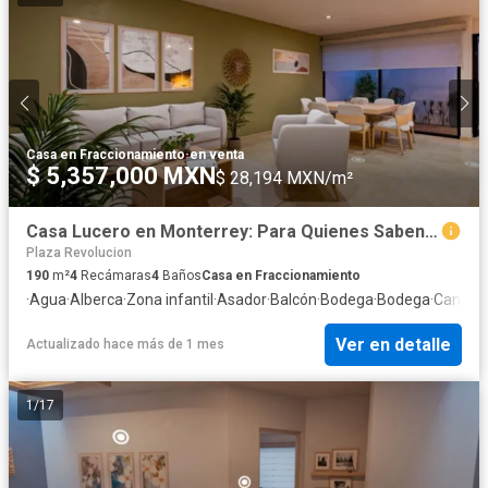
Casa en Fraccionamiento
·
en venta
$ 5,357,000 MXN
$ 28,194 MXN/m²
Casa Lucero en Monterrey: Para Quienes Saben que el Éxito Merece un Mejor Hogar
Plaza Revolucion
190
m²
4
Recámaras
4
Baños
Casa en Fraccionamiento
·
Agua
·
Alberca
·
Zona infantil
·
Asador
·
Balcón
·
Bodega
·
Bodega
·
Cancha 
Ver en detalle
Actualizado hace más de 1 mes
1
/
17