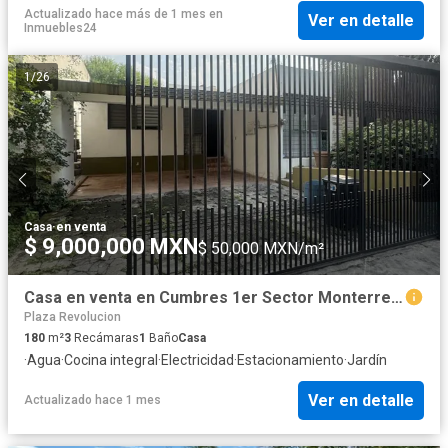
Actualizado hace más de 1 mes
en
Ver en detalle
Inmuebles24
1
/
26
Casa
·
en venta
$ 9,000,000 MXN
$ 50,000 MXN/m²
Casa en venta en Cumbres 1er Sector Monterrey con terreno amplio de 494 m²
Plaza Revolucion
180
m²
3
Recámaras
1
Baño
Casa
·
Agua
·
Cocina integral
·
Electricidad
·
Estacionamiento
·
Jardín
Ver en detalle
Actualizado hace 1 mes