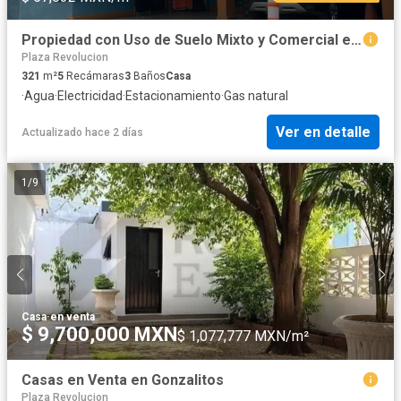
Propiedad con Uso de Suelo Mixto y Comercial en Venta – Obispado, Monterrey
Plaza Revolucion
321
m²
5
Recámaras
3
Baños
Casa
·
Agua
·
Electricidad
·
Estacionamiento
·
Gas natural
Ver en detalle
Actualizado hace 2 días
1
/
9
Casa
·
en venta
$ 9,700,000 MXN
$ 1,077,777 MXN/m²
Casas en Venta en Gonzalitos
Plaza Revolucion