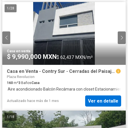
1
/
28
Casa
·
en venta
$ 9,990,000 MXN
$ 62,437 MXN/m²
Casa en Venta - Contry Sur - Cerradas del Paisaje - Carr. Nacional
Plaza Revolucion
160
m²
3
Baños
Casa
·
Aire acondicionado
·
Balcón
·
Recámara con closet
·
Estacionamiento
·
Ver en detalle
Actualizado hace más de 1 mes
1
/
18