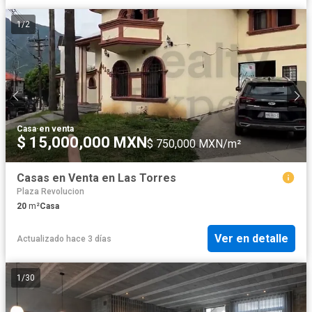
1
/
2
Casa
·
en venta
$ 15,000,000 MXN
$ 750,000 MXN/m²
Casas en Venta en Las Torres
Plaza Revolucion
20
m²
Casa
Ver en detalle
Actualizado hace 3 días
1
/
30