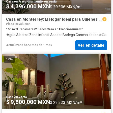
Casa en Fraccionamiento
·
en venta
$ 4,396,000 MXN
$ 29,306 MXN/m²
Casa en Monterrey: El Hogar Ideal para Quienes Buscan Dar el Siguiente Gran Paso
Plaza Revolucion
150
m²
3
Recámaras
2
Baños
Casa en Fraccionamiento
·
Agua
·
Alberca
·
Zona infantil
·
Asador
·
Bodega
·
Cancha de tenis
·
Caseta 
Ver en detalle
Actualizado hace más de 1 mes
1
/
34
Casa
·
en venta
$ 9,800,000 MXN
$ 23,333 MXN/m²