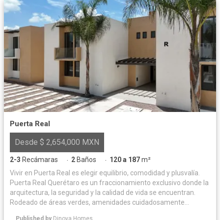
Puerta Real
Desde $ 2,654,000 MXN
2-3
Recámaras
2
Baños
120 a 187
m²
·
·
Vivir en Puerta Real es elegir equilibrio, comodidad y plusvalía.
Puerta Real Querétaro es un fraccionamiento exclusivo donde la
arquitectura, la seguridad y la calidad de vida se encuentran.
Rodeado de áreas verdes, amenidades cuidadosamente
diseñadas y espacios para convivir, ofrece un entorno privado y
Published by
Dinova Homes