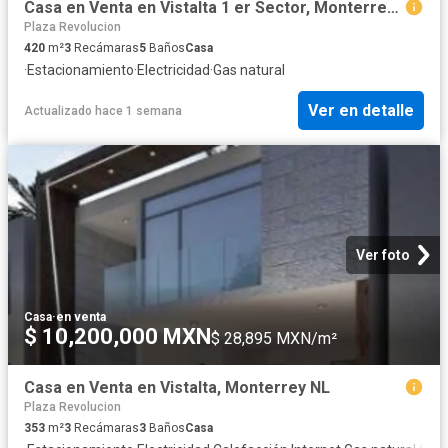
Casa en Venta en Vistalta 1 er Sector, Monterrey NL
Plaza Revolucion
420
m²
3
Recámaras
5
Baños
Casa
·
Estacionamiento
·
Electricidad
·
Gas natural
Ver en detalle
Actualizado hace 1 semana
Ver foto
Casa
·
en venta
$ 10,200,000 MXN
$ 28,895 MXN/m²
Casa en Venta en Vistalta, Monterrey NL
Plaza Revolucion
353
m²
3
Recámaras
3
Baños
Casa