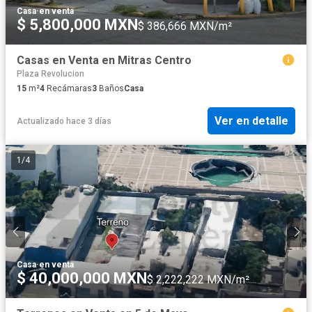
Casa
·
en venta
$ 5,800,000 MXN
$ 386,666 MXN/m²
Casas en Venta en Mitras Centro
Plaza Revolucion
15
m²
4
Recámaras
3
Baños
Casa
Ver en detalle
Actualizado hace 3 días
1
/
4
Casa
·
en venta
$ 40,000,000 MXN
$ 2,222,222 MXN/m²