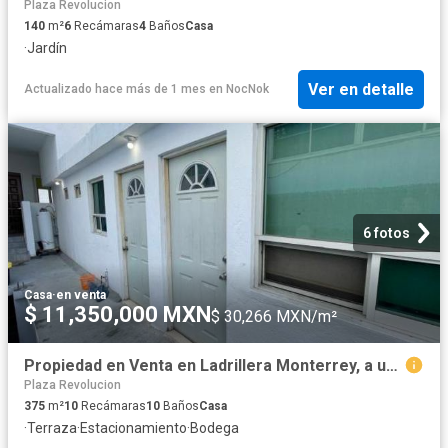
Plaza Revolucion
140
m²
6
Recámaras
4
Baños
Casa
·
Jardín
Ver en detalle
Actualizado hace más de 1 mes
en
NocNok
6 fotos
Casa
·
en venta
$ 11,350,000 MXN
$ 30,266 MXN/m²
Propiedad en Venta en Ladrillera Monterrey, a un lado de nuevo sur
Plaza Revolucion
375
m²
10
Recámaras
10
Baños
Casa
·
Terraza
·
Estacionamiento
·
Bodega