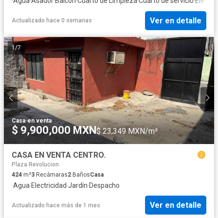
·
Agua
·
Asador
·
Balcón
·
Cuarto de Limpieza
·
Cuarto de servicio
·
Electri
Ver en detalle
Actualizado hace 0 semanas
1
/
7
Casa
·
en venta
$ 9,900,000 MXN
$ 23,349 MXN/m²
CASA EN VENTA CENTRO.
Plaza Revolucion
424
m²
3
Recámaras
2
Baños
Casa
·
Agua
·
Electricidad
·
Jardín
·
Despacho
Ver en detalle
Actualizado hace más de 1 mes