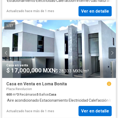
·
Estacionamiento
·
Electricidad
·
Calefacción
·
Internet
·
Gas natural
·
Segu
Ver en detalle
Actualizado hace más de 1 mes
1
/
27
Casa
·
en venta
$ 17,000,000 MXN
$ 28,333 MXN/m²
Casa en Venta en Loma Bonita
Plaza Revolucion
600
m²
3
Recámaras
5
Baños
Casa
·
Aire acondicionado
·
Estacionamiento
·
Electricidad
·
Calefacción
·
Inter
Ver en detalle
Actualizado hace más de 1 mes