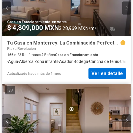
Casa en Fraccionamiento
·
en venta
$ 4,809,000 MXN
$ 28,969 MXN/m²
Tu Casa en Monterrey: La Combinación Perfecta entre Espacio, Ubicación y Plusvalía
Plaza Revolucion
166
m²
2
Recámaras
2
Baños
Casa en Fraccionamiento
·
Agua
·
Alberca
·
Zona infantil
·
Asador
·
Bodega
·
Cancha de tenis
·
Caseta 
Ver en detalle
Actualizado hace más de 1 mes
1
/
8