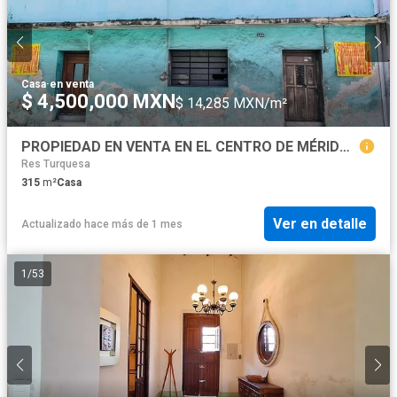
Casa
·
en venta
$ 4,500,000 MXN
$ 14,285 MXN/m²
PROPIEDAD EN VENTA EN EL CENTRO DE MÉRIDA. CALLE 66 COL. CENTRO
Res Turquesa
315
m²
Casa
Ver en detalle
Actualizado hace más de 1 mes
1
/
53