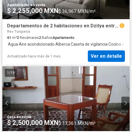
Apartamento
·
en venta
$ 2,255,000 MXN
$ 36,967 MXN/m²
Departamentos de 2 habitaciones en Dzitya entrega diciembre 2026
Res Turquesa
61
m²
2
Recámaras
2
Baños
Apartamento
·
Agua
·
Aire acondicionado
·
Alberca
·
Caseta de vigilancia
·
Cocina equi
Ver en detalle
Actualizado hace más de 1 mes
1
/
19
Casa
·
en venta
$ 2,500,000 MXN
$ 17,361 MXN/m²