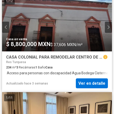
1
/
12
Casa
·
en venta
$ 8,800,000 MXN
$ 37,606 MXN/m²
CASA COLONIAL PARA REMODELAR CENTRO DE MERIDA
Res Turquesa
234
m²
3
Recámaras
1
Baño
Casa
·
Acceso para personas con discapacidad
·
Agua
·
Bodega
·
Cisterna
·
Coc
Ver en detalle
Actualizado hace 3 semanas
1
/
11