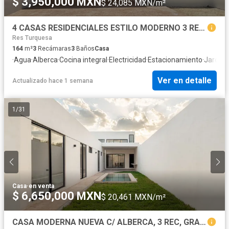
$ 3,950,000 MXN
$ 24,085 MXN/m²
4 CASAS RESIDENCIALES ESTILO MODERNO 3 RECAMARAS Y PISCINA, DZITYA NORTE DE MERIDA, YUCATAN
Res Turquesa
164
m²
3
Recámaras
3
Baños
Casa
·
Agua
·
Alberca
·
Cocina integral
·
Electricidad
·
Estacionamiento
·
Jardín
Ver en detalle
Actualizado hace 1 semana
1
/
31
Casa
·
en venta
$ 6,650,000 MXN
$ 20,461 MXN/m²
CASA MODERNA NUEVA C/ ALBERCA, 3 REC, GRAN TERRENO, NORTE DE MERIDA, YUCATAN