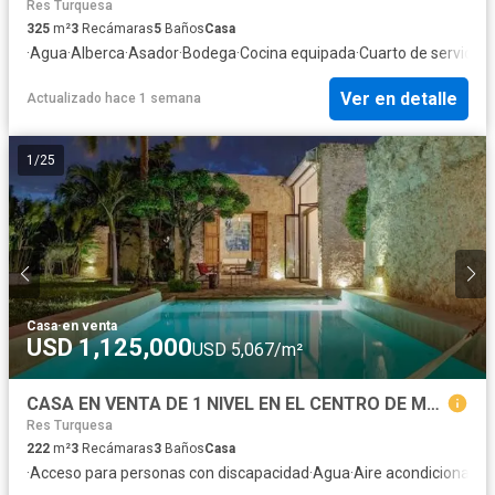
Res Turquesa
325
m²
3
Recámaras
5
Baños
Casa
·
Agua
·
Alberca
·
Asador
·
Bodega
·
Cocina equipada
·
Cuarto de servicio
·
E
Ver en detalle
Actualizado hace 1 semana
1
/
25
Casa
·
en venta
USD 1,125,000
USD 5,067/m²
CASA EN VENTA DE 1 NIVEL EN EL CENTRO DE MÉRIDA
Res Turquesa
222
m²
3
Recámaras
3
Baños
Casa
·
Acceso para personas con discapacidad
·
Agua
·
Aire acondicionado
·