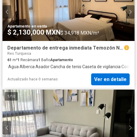
Apartamento
·
en venta
$ 2,130,000 MXN
$ 34,918 MXN/m²
Departamento de entrega inmediata Temozón Norte
Res Turquesa
61
m²
1
Recámara
1
Baño
Apartamento
·
Agua
·
Alberca
·
Asador
·
Cancha de tenis
·
Caseta de vigilancia
·
Cocina 
Ver en detalle
Actualizado hace 0 semanas
1
/
10