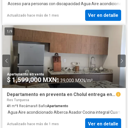
·
Acceso para personas con discapacidad
·
Agua
·
Aire acondicionado
·
Ver en detalle
Actualizado hace más de 1 mes
1
/
9
Apartamento
·
en venta
$ 1,599,000 MXN
$ 39,000 MXN/m²
Departamento en preventa en Cholul entrega enero 2027
Res Turquesa
41
m²
1
Recámara
1
Baño
Apartamento
·
Agua
·
Aire acondicionado
·
Alberca
·
Asador
·
Cocina integral
·
Cuarto de
Ver en detalle
Actualizado hace más de 1 mes