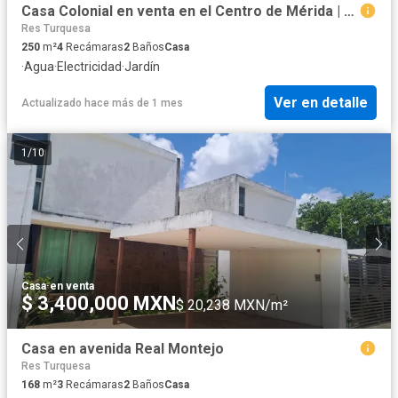
Casa Colonial en venta en el Centro de Mérida | 6 Cajones de Estacionamiento
Res Turquesa
250
m²
4
Recámaras
2
Baños
Casa
·
Agua
·
Electricidad
·
Jardín
Ver en detalle
Actualizado hace más de 1 mes
1
/
10
Casa
·
en venta
$ 3,400,000 MXN
$ 20,238 MXN/m²
Casa en avenida Real Montejo
Res Turquesa
168
m²
3
Recámaras
2
Baños
Casa