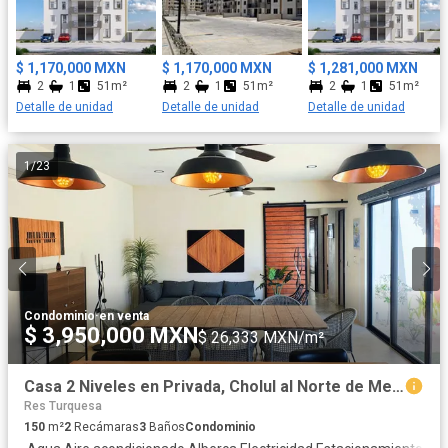
$ 1,170,000 MXN
$ 1,170,000 MXN
$ 1,281,000 MXN
2
1
51m²
2
1
51m²
2
1
51m²
Detalle de unidad
Detalle de unidad
Detalle de unidad
1
/
23
Condominio
·
en venta
$ 3,950,000 MXN
$ 26,333 MXN/m²
Casa 2 Niveles en Privada, Cholul al Norte de Merida, Yuc.
Res Turquesa
150
m²
2
Recámaras
3
Baños
Condominio