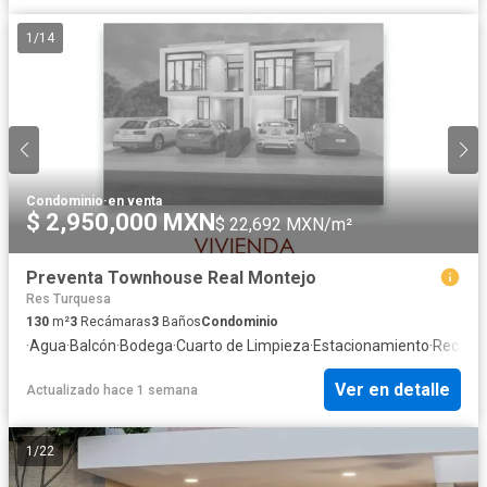
1
/
14
Condominio
·
en venta
$ 2,950,000 MXN
$ 22,692 MXN/m²
Preventa Townhouse Real Montejo
Res Turquesa
130
m²
3
Recámaras
3
Baños
Condominio
·
Agua
·
Balcón
·
Bodega
·
Cuarto de Limpieza
·
Estacionamiento
·
Recámar
Ver en detalle
Actualizado hace 1 semana
1
/
22