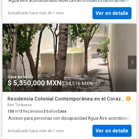
·
Agua
·
Aire acondicionado
·
Alberca
·
Electricidad
·
Estacionamiento
·
Jar
Ver en detalle
Actualizado hace más de 1 mes
1
/
58
Casa
·
en venta
$ 5,350,000 MXN
$ 34,516 MXN/m²
Residencia Colonial Contemporánea en el Corazón de Mérida
Res Turquesa
155
m²
3
Recámaras
3
Baños
Casa
·
Acceso para personas con discapacidad
·
Agua
·
Aire acondicionado
·
Ver en detalle
Actualizado hace más de 1 mes