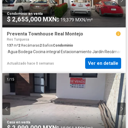
Condominio
·
en venta
$ 2,655,000 MXN
$ 19,379 MXN/m²
Preventa Townhouse Real Montejo
Res Turquesa
137
m²
2
Recámaras
2
Baños
Condominio
·
Agua
·
Bodega
·
Cocina integral
·
Estacionamiento
·
Jardín
·
Recámara co
Ver en detalle
Actualizado hace 0 semanas
1
/
15
Casa
·
en venta
$ 2,999,000 MXN