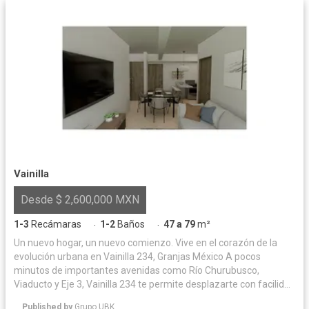
Vainilla
Desde $ 2,600,000 MXN
1-3
Recámaras
1-2
Baños
47 a 79
m²
·
·
Un nuevo hogar, un nuevo comienzo. Vive en el corazón de la
evolución urbana en Vainilla 234, Granjas México A pocos
minutos de importantes avenidas como Río Churubusco,
Viaducto y Eje 3, Vainilla 234 te permite desplazarte con facilidad
tanto hacia el centro de la ciudad como hacia áreas clave como
Published by
Grupo UBK