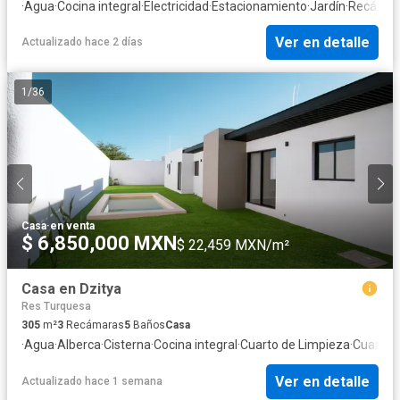
·
Agua
·
Cocina integral
·
Electricidad
·
Estacionamiento
·
Jardín
·
Recámara
Ver en detalle
Actualizado hace 2 días
1
/
36
Casa
·
en venta
$ 6,850,000 MXN
$ 22,459 MXN/m²
Casa en Dzitya
Res Turquesa
305
m²
3
Recámaras
5
Baños
Casa
·
Agua
·
Alberca
·
Cisterna
·
Cocina integral
·
Cuarto de Limpieza
·
Cuarto d
Ver en detalle
Actualizado hace 1 semana