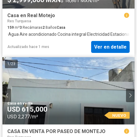
$ 18,861 MXN/m²
Casa en Real Motejo
Res Turquesa
159
m²
3
Recámaras
2
Baños
Casa
·
Agua
·
Aire acondicionado
·
Cocina integral
·
Electricidad
·
Estacionamie
Ver en detalle
Actualizado hace 1 mes
1
/
23
Casa
·
en venta
USD 615,000
NUEVO
USD 2,277/m²
CASA EN VENTA POR PASEO DE MONTEJO