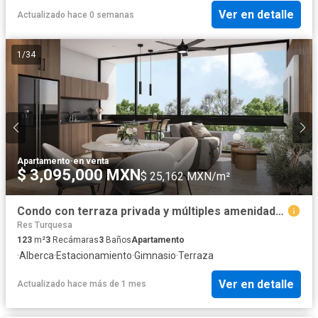
Ver en detalle
Actualizado hace 0 semanas
1
/
34
Apartamento
·
en venta
$ 3,095,000 MXN
$ 25,162 MXN/m²
Condo con terraza privada y múltiples amenidades, en venta, Zona Norte, Mérida
Res Turquesa
123
m²
3
Recámaras
3
Baños
Apartamento
·
Alberca
·
Estacionamiento
·
Gimnasio
·
Terraza
Ver en detalle
Actualizado hace más de 1 mes