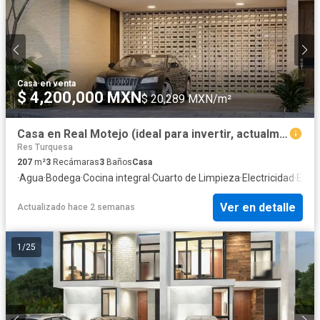
Casa
·
en venta
$ 4,200,000 MXN
$ 20,289 MXN/m²
Casa en Real Motejo (ideal para invertir, actualmente rentada)
Res Turquesa
207
m²
3
Recámaras
3
Baños
Casa
·
Agua
·
Bodega
·
Cocina integral
·
Cuarto de Limpieza
·
Electricidad
·
Esta
Ver en detalle
Actualizado hace 2 semanas
1
/
25