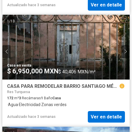
Ver en detalle
Actualizado hace 3 semanas
1
/
13
Casa
·
en venta
$ 6,950,000 MXN
$ 40,406 MXN/m²
CASA PARA REMODELAR BARRIO SANTIAGO MÉRIDA
Res Turquesa
172
m²
3
Recámaras
1
Baño
Casa
·
Agua
·
Electricidad
·
Zonas verdes
Ver en detalle
Actualizado hace 3 semanas