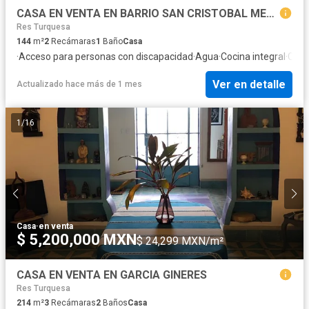
CASA EN VENTA EN BARRIO SAN CRISTOBAL MERIDA YUCATAN
Res Turquesa
144
m²
2
Recámaras
1
Baño
Casa
·
Acceso para personas con discapacidad
·
Agua
·
Cocina integral
·
Cuar
Ver en detalle
Actualizado hace más de 1 mes
1
/
16
Casa
·
en venta
$ 5,200,000 MXN
$ 24,299 MXN/m²
CASA EN VENTA EN GARCIA GINERES
Res Turquesa
214
m²
3
Recámaras
2
Baños
Casa