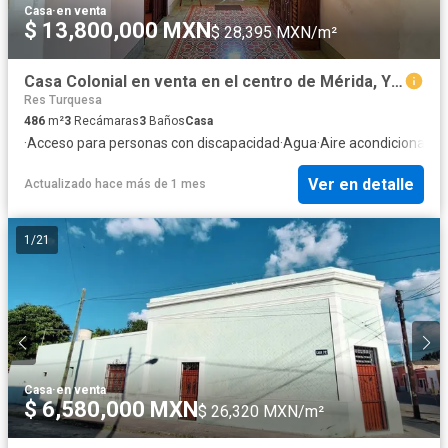
Casa
·
en venta
$ 13,800,000 MXN
$ 28,395 MXN/m²
Casa Colonial en venta en el centro de Mérida, Yucatán
Res Turquesa
486
m²
3
Recámaras
3
Baños
Casa
·
Acceso para personas con discapacidad
·
Agua
·
Aire acondicionado
·
Ver en detalle
Actualizado hace más de 1 mes
1
/
21
Casa
·
en venta
$ 6,580,000 MXN
$ 26,320 MXN/m²