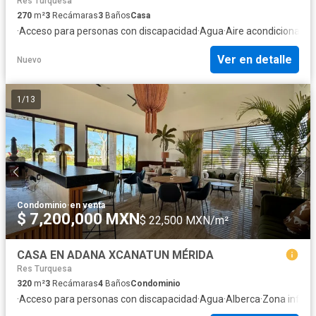
Res Turquesa
270
m²
3
Recámaras
3
Baños
Casa
·
Acceso para personas con discapacidad
·
Agua
·
Aire acondicionado
·
Ver en detalle
Nuevo
1
/
13
Condominio
·
en venta
$ 7,200,000 MXN
$ 22,500 MXN/m²
CASA EN ADANA XCANATUN MÉRIDA
Res Turquesa
320
m²
3
Recámaras
4
Baños
Condominio
·
Acceso para personas con discapacidad
·
Agua
·
Alberca
·
Zona infanti