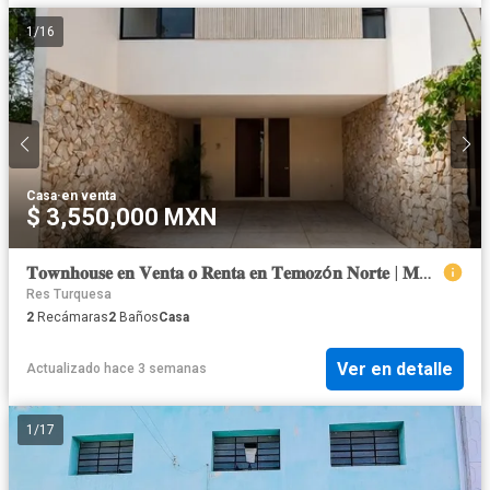
1
/
16
Casa
·
en venta
$ 3,550,000 MXN
𝐓𝐨𝐰𝐧𝐡𝐨𝐮𝐬𝐞 𝐞𝐧 𝐕𝐞𝐧𝐭𝐚 𝐨 𝐑𝐞𝐧𝐭𝐚 𝐞𝐧 𝐓𝐞𝐦𝐨𝐳ó𝐧 𝐍𝐨𝐫𝐭𝐞 | 𝐌é𝐫𝐢𝐝𝐚, 𝐘𝐮𝐜𝐚𝐭á𝐧
Res Turquesa
2
Recámaras
2
Baños
Casa
Ver en detalle
Actualizado hace 3 semanas
1
/
17