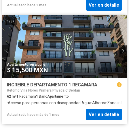
Ver en detalle
Actualizado hace 1 mes
1
/
37
Apartamento
·
en alquiler
$ 15,500 MXN
INCREIBLE DEPARTAMENTO 1 RECAMARA
Retorno Villa Flores Primera Privada C Serdán
62
m²
1
Recámara
1
Baño
Apartamento
·
Acceso para personas con discapacidad
·
Agua
·
Alberca
·
Zona infanti
Ver en detalle
Actualizado hace más de 1 mes