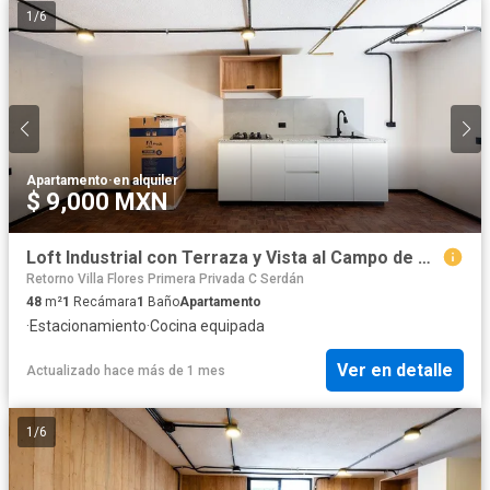
1
/
6
Apartamento
·
en alquiler
$ 9,000 MXN
Loft Industrial con Terraza y Vista al Campo de Golf Campestre 2
Retorno Villa Flores Primera Privada C Serdán
48
m²
1
Recámara
1
Baño
Apartamento
·
Estacionamiento
·
Cocina equipada
Ver en detalle
Actualizado hace más de 1 mes
1
/
6