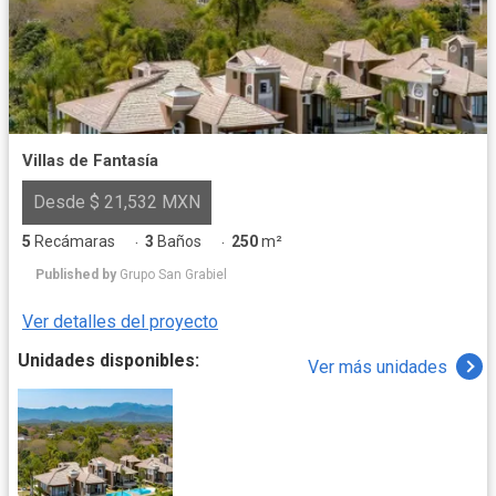
Villas de Fantasía
Desde $ 21,532 MXN
5
Recámaras
3
Baños
250
m²
·
·
Published by
Grupo San Grabiel
Ver detalles del proyecto
Unidades disponibles:
Ver más unidades