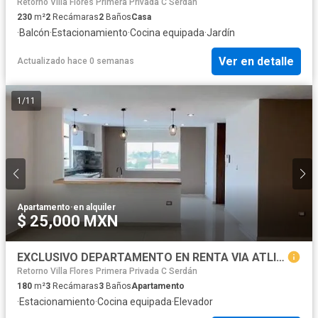
Retorno Villa Flores Primera Privada C Serdán
230
m²
2
Recámaras
2
Baños
Casa
·
Balcón
·
Estacionamiento
·
Cocina equipada
·
Jardín
Ver en detalle
Actualizado hace 0 semanas
1
/
11
Apartamento
·
en alquiler
$ 25,000 MXN
EXCLUSIVO DEPARTAMENTO EN RENTA VIA ATLIXCAYOTL TORRE W
Retorno Villa Flores Primera Privada C Serdán
180
m²
3
Recámaras
3
Baños
Apartamento
·
Estacionamiento
·
Cocina equipada
·
Elevador