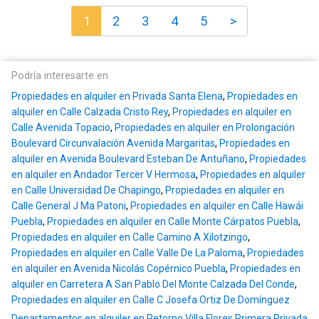
1
2
3
4
5
>
Podría interesarte en
Propiedades en alquiler en Privada Santa Elena
,
Propiedades en
alquiler en Calle Calzada Cristo Rey
,
Propiedades en alquiler en
Calle Avenida Topacio
,
Propiedades en alquiler en Prolongación
Boulevard Circunvalación Avenida Margaritas
,
Propiedades en
alquiler en Avenida Boulevard Esteban De Antuñano
,
Propiedades
en alquiler en Andador Tercer V Hermosa
,
Propiedades en alquiler
en Calle Universidad De Chapingo
,
Propiedades en alquiler en
Calle General J Ma Patoni
,
Propiedades en alquiler en Calle Hawái
Puebla
,
Propiedades en alquiler en Calle Monte Cárpatos Puebla
,
Propiedades en alquiler en Calle Camino A Xilotzingo
,
Propiedades en alquiler en Calle Valle De La Paloma
,
Propiedades
en alquiler en Avenida Nicolás Copérnico Puebla
,
Propiedades en
alquiler en Carretera A San Pablo Del Monte Calzada Del Conde
,
Propiedades en alquiler en Calle C Josefa Ortiz De Domínguez
Departamentos en alquiler en Retorno Villa Flores Primera Privada