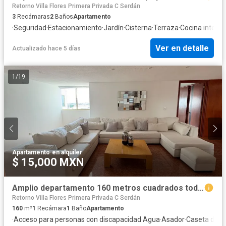
Retorno Villa Flores Primera Privada C Serdán
3
Recámaras
2
Baños
Apartamento
·
Seguridad
·
Estacionamiento
·
Jardín
·
Cisterna
·
Terraza
·
Cocina integra
Ver en detalle
Actualizado hace 5 días
1
/
19
Apartamento
·
en alquiler
$ 15,000 MXN
Amplio departamento 160 metros cuadrados todos los servicios.
Retorno Villa Flores Primera Privada C Serdán
160
m²
1
Recámara
1
Baño
Apartamento
·
Acceso para personas con discapacidad
·
Agua
·
Asador
·
Caseta de vi