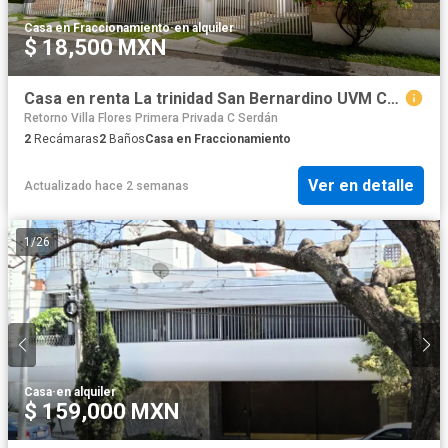
Casa en Fraccionamiento
·
en alquiler
$ 18,500 MXN
Casa en renta La trinidad San Bernardino UVM Cholula
Retorno Villa Flores Primera Privada C Serdán
2
Recámaras
2
Baños
Casa en Fraccionamiento
Ver en detalle
Actualizado hace 2 semanas
1
/
26
Casa
·
en alquiler
$ 159,000 MXN