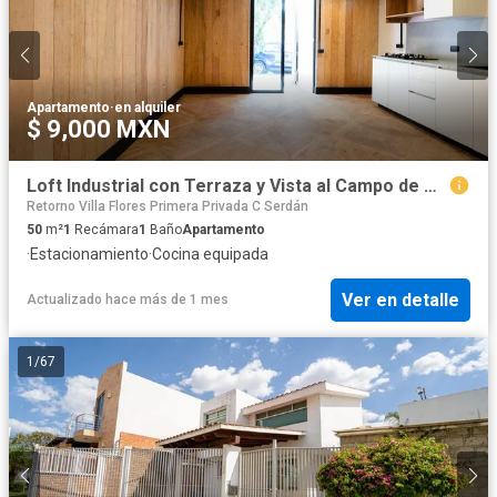
Apartamento
·
en alquiler
$ 9,000 MXN
Loft Industrial con Terraza y Vista al Campo de Golf Campestre 3
Retorno Villa Flores Primera Privada C Serdán
50
m²
1
Recámara
1
Baño
Apartamento
·
Estacionamiento
·
Cocina equipada
Ver en detalle
Actualizado hace más de 1 mes
1
/
67