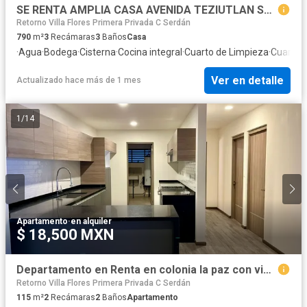
SE RENTA AMPLIA CASA AVENIDA TEZIUTLAN SUR, COL. LA PAZ, PUEBLA
Retorno Villa Flores Primera Privada C Serdán
790
m²
3
Recámaras
3
Baños
Casa
·
Agua
·
Bodega
·
Cisterna
·
Cocina integral
·
Cuarto de Limpieza
·
Cuarto d
Ver en detalle
Actualizado hace más de 1 mes
1
/
14
Apartamento
·
en alquiler
$ 18,500 MXN
Departamento en Renta en colonia la paz con vista a la ciudad
Retorno Villa Flores Primera Privada C Serdán
115
m²
2
Recámaras
2
Baños
Apartamento