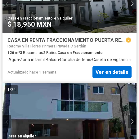
Casa en Fraccionamiento
·
en alquiler
$ 18,950 MXN
CASA EN RENTA FRACCIONAMIENTO PUERTA REAL SAN BERNARDINO TLAXCALANCINGO PUE
Retorno Villa Flores Primera Privada C Serdán
126
m²
3
Recámaras
2
Baños
Casa en Fraccionamiento
·
Agua
·
Zona infantil
·
Balcón
·
Cancha de tenis
·
Caseta de vigilancia
·
Cir
Ver en detalle
Actualizado hace 1 semana
1
/
24
Casa
·
en alquiler