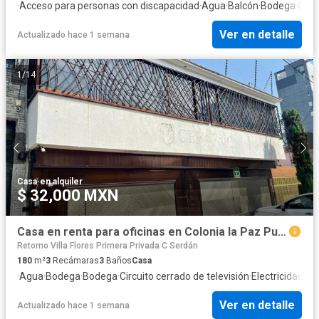
·
Acceso para personas con discapacidad
·
Agua
·
Balcón
·
Bodega
·
Case
Ver en detalle
Actualizado hace 1 semana
1
/
14
Casa
·
en alquiler
$ 32,000 MXN
Casa en renta para oficinas en Colonia la Paz Puebla
Retorno Villa Flores Primera Privada C Serdán
180
m²
3
Recámaras
3
Baños
Casa
·
Agua
·
Bodega
·
Bodega
·
Circuito cerrado de televisión
·
Electricidad
·
Es
Ver en detalle
Actualizado hace 1 semana