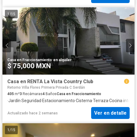
1
/
15
Casa en Fraccionamiento
·
en alquiler
$ 75,000 MXN
Casa en RENTA La Vista Country Club
Retorno Villa Flores Primera Privada C Serdán
405
m²
3
Recámaras
4
Baños
Casa en Fraccionamiento
·
Jardín
·
Seguridad
·
Estacionamiento
·
Cisterna
·
Terraza
·
Cocina integra
Ver en detalle
Actualizado hace 2 semanas
1
/
15