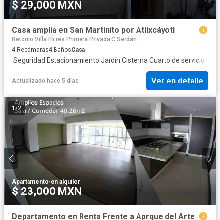
$ 29,000 MXN
Casa amplia en San Martinito por Atlixcáyotl
Retorno Villa Flores Primera Privada C Serdán
4
Recámaras
4
Baños
Casa
·
Seguridad
·
Estacionamiento
·
Jardín
·
Cisterna
·
Cuarto de servicio
·
Coci
Ver en detalle
Actualizado hace 5 días
1
/
2
Apartamento
·
en alquiler
$ 23,000 MXN
Departamento en Renta Frente a Aprque del Arte