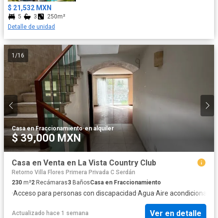
$ 21,532 MXN
5
3
250m²
Detalle de unidad
1
/
16
Casa en Fraccionamiento
·
en alquiler
$ 39,000 MXN
Casa en Venta en La Vista Country Club
Retorno Villa Flores Primera Privada C Serdán
230
m²
2
Recámaras
3
Baños
Casa en Fraccionamiento
·
Acceso para personas con discapacidad
·
Agua
·
Aire acondicionado
·
Ver en detalle
Actualizado hace 1 semana