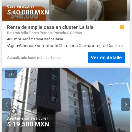
Casa
·
en alquiler
$ 40,000 MXN
Renta de amplia casa en cluster La Isla
Retorno Villa Flores Primera Privada C Serdán
465
m²
4
Recámaras
4
Baños
Casa
·
Agua
·
Alberca
·
Zona infantil
·
Chimenea
·
Cocina integral
·
Cuarto de ser
Ver en detalle
Actualizado hace más de 1 mes
1
/
17
Apartamento
·
en alquiler
$ 19,500 MXN