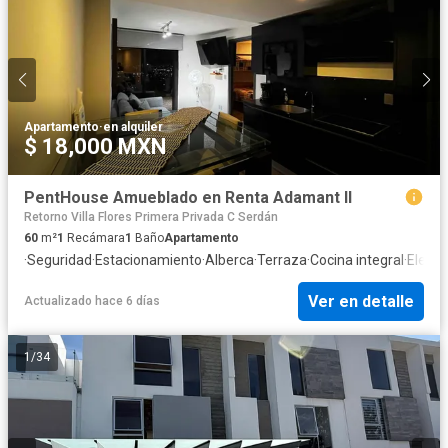
Apartamento
·
en alquiler
$ 18,000 MXN
PentHouse Amueblado en Renta Adamant II
Retorno Villa Flores Primera Privada C Serdán
60
m²
1
Recámara
1
Baño
Apartamento
·
Seguridad
·
Estacionamiento
·
Alberca
·
Terraza
·
Cocina integral
·
Eleva
Ver en detalle
Actualizado hace 6 días
1
/
34