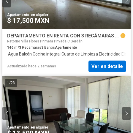
Apartamento
·
en alquiler
$ 17,500 MXN
DEPARTAMENTO EN RENTA CON 3 RECÁMARAS EN ZONA LOMAS DE ANGELÓPOLIS
Retorno Villa Flores Primera Privada C Serdán
146
m²
3
Recámaras
3
Baños
Apartamento
·
Agua
·
Balcón
·
Cocina integral
·
Cuarto de Limpieza
·
Electricidad
·
Eleva
Ver en detalle
Actualizado hace 2 semanas
1
/
23
Apartamento
·
en alquiler