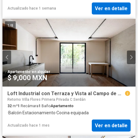
Ver en detalle
Actualizado hace 1 semana
1
/
8
Apartamento
·
en alquiler
$ 9,000 MXN
Loft Industrial con Terraza y Vista al Campo de Golf Campestre 7
Retorno Villa Flores Primera Privada C Serdán
32
m²
1
Recámara
1
Baño
Apartamento
·
Balcón
·
Estacionamiento
·
Cocina equipada
Ver en detalle
Actualizado hace 1 mes