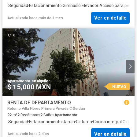
·
Seguridad
·
Estacionamiento
·
Gimnasio
·
Elevador
·
Acceso para perso
Ver en detalle
Actualizado hace más de 1 mes
1
/
16
Apartamento
·
en alquiler
$ 15,000 MXN
NUEVO
RENTA DE DEPARTAMENTO
Retorno Villa Flores Primera Privada C Serdán
92
m²
2
Recámaras
2
Baños
Apartamento
·
Seguridad
·
Estacionamiento
·
Jardín
·
Cisterna
·
Cocina integral
·
Gimnas
Ver en detalle
Actualizado hace 2 días