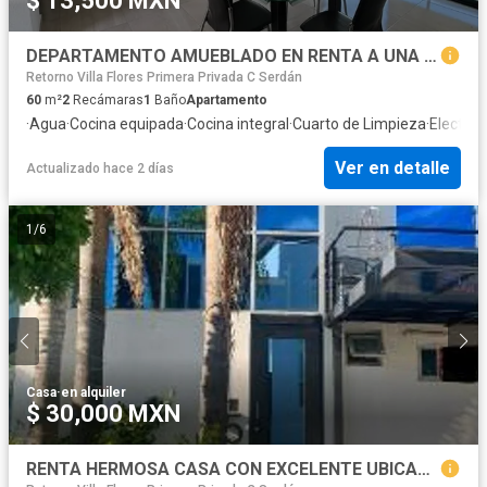
$ 13,500 MXN
DEPARTAMENTO AMUEBLADO EN RENTA A UNA CALLE DE CAMINO REAL
Retorno Villa Flores Primera Privada C Serdán
60
m²
2
Recámaras
1
Baño
Apartamento
·
Agua
·
Cocina equipada
·
Cocina integral
·
Cuarto de Limpieza
·
Electric
Ver en detalle
Actualizado hace 2 días
1
/
6
Casa
·
en alquiler
$ 30,000 MXN
RENTA HERMOSA CASA CON EXCELENTE UBICACIÓN LOMAS DE ANGELOPOLIS I