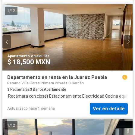
1
/
12
Apartamento
·
en alquiler
$ 18,500 MXN
Departamento en renta en la Juarez Puebla
Retorno Villa Flores Primera Privada C Serdán
3
Recámaras
3
Baños
Apartamento
·
Recámara con closet
·
Estacionamiento
·
Electricidad
·
Cocina equipad
Ver en detalle
Actualizado hace 1 semana
1
/
12