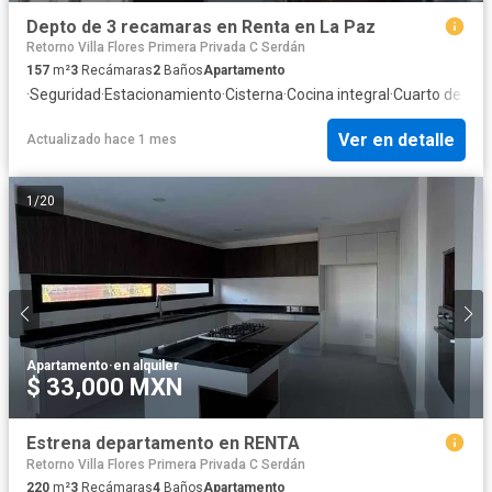
Depto de 3 recamaras en Renta en La Paz
Retorno Villa Flores Primera Privada C Serdán
157
m²
3
Recámaras
2
Baños
Apartamento
·
Seguridad
·
Estacionamiento
·
Cisterna
·
Cocina integral
·
Cuarto de serv
Ver en detalle
Actualizado hace 1 mes
1
/
20
Apartamento
·
en alquiler
$ 33,000 MXN
Estrena departamento en RENTA
Retorno Villa Flores Primera Privada C Serdán
220
m²
3
Recámaras
4
Baños
Apartamento