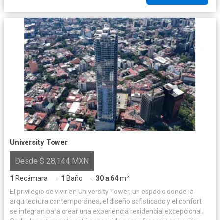
University Tower
Desde $ 28,144 MXN
1
Recámara
1
Baño
30 a 64
m²
·
·
El privilegio de vivir en University Tower, un espacio donde la
arquitectura contemporánea, el diseño sofisticado y el confort
se integran para crear una experiencia residencial excepcional.