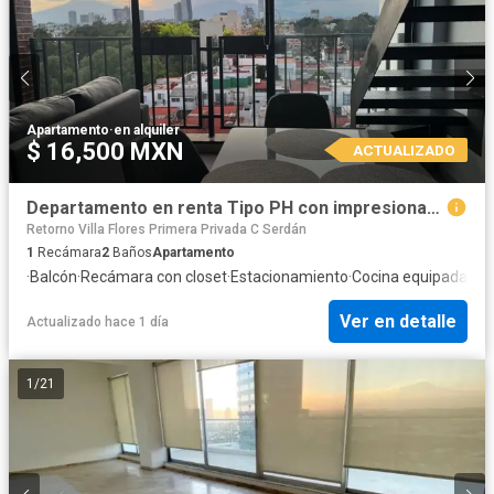
Apartamento
·
en alquiler
$ 16,500 MXN
ACTUALIZADO
Departamento en renta Tipo PH con impresionantes Vistas
Retorno Villa Flores Primera Privada C Serdán
1
Recámara
2
Baños
Apartamento
·
Balcón
·
Recámara con closet
·
Estacionamiento
·
Cocina equipada
·
Coc
Ver en detalle
Actualizado hace 1 día
1
/
21