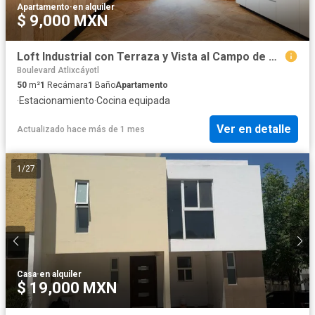
Apartamento
·
en alquiler
$ 9,000 MXN
Loft Industrial con Terraza y Vista al Campo de Golf Campestre 3
Boulevard Atlixcáyotl
50
m²
1
Recámara
1
Baño
Apartamento
·
Estacionamiento
·
Cocina equipada
Ver en detalle
Actualizado hace más de 1 mes
1
/
27
Casa
·
en alquiler
$ 19,000 MXN