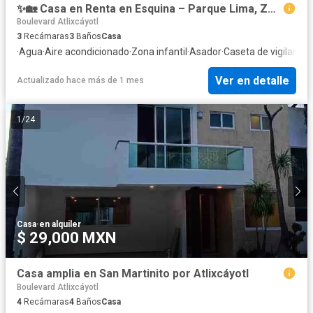
✨🏡 Casa en Renta en Esquina – Parque Lima, Zona Azul 🏡✨
Boulevard Atlixcáyotl
3
Recámaras
3
Baños
Casa
·
Agua
·
Aire acondicionado
·
Zona infantil
·
Asador
·
Caseta de vigilancia
·
Ver en detalle
Actualizado hace más de 1 mes
1
/
24
Casa
·
en alquiler
$ 29,000 MXN
Casa amplia en San Martinito por Atlixcáyotl
Boulevard Atlixcáyotl
4
Recámaras
4
Baños
Casa