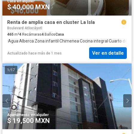
Casa
·
en alquiler
$ 40,000 MXN
Renta de amplia casa en cluster La Isla
Boulevard Atlixcáyotl
465
m²
4
Recámaras
4
Baños
Casa
·
Agua
·
Alberca
·
Zona infantil
·
Chimenea
·
Cocina integral
·
Cuarto de ser
Ver en detalle
Actualizado hace más de 1 mes
1
/
17
Apartamento
·
en alquiler
$ 19,500 MXN