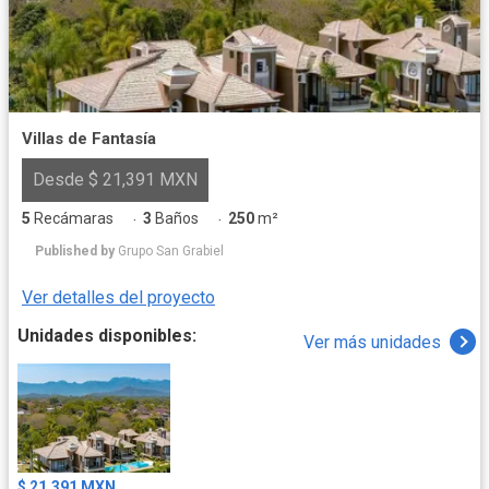
Villas de Fantasía
Desde $ 21,391 MXN
5
Recámaras
3
Baños
250
m²
·
·
Published by
Grupo San Grabiel
Ver detalles del proyecto
Unidades disponibles:
Ver más unidades
$ 21,391 MXN