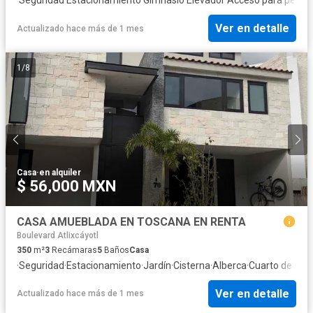
Ver en detalle
Actualizado hace más de 1 mes
1
/
8
Casa
·
en alquiler
$ 56,000 MXN
CASA AMUEBLADA EN TOSCANA EN RENTA
Boulevard Atlixcáyotl
350
m²
3
Recámaras
5
Baños
Casa
·
Seguridad
·
Estacionamiento
·
Jardín
·
Cisterna
·
Alberca
·
Cuarto de serv
Ver en detalle
Actualizado hace más de 1 mes