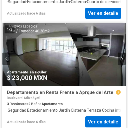
·
Seguridad
·
Estacionamiento
·
Jardín
·
Cisterna
·
Cuarto de servicio
·
Coci
Ver en detalle
Actualizado hace 6 días
1
/
2
Apartamento
·
en alquiler
$ 23,000 MXN
Departamento en Renta Frente a Aprque del Arte
Boulevard Atlixcáyotl
3
Recámaras
2
Baños
Apartamento
·
Seguridad
·
Estacionamiento
·
Jardín
·
Cisterna
·
Terraza
·
Cocina integra
Ver en detalle
Actualizado hace 6 días