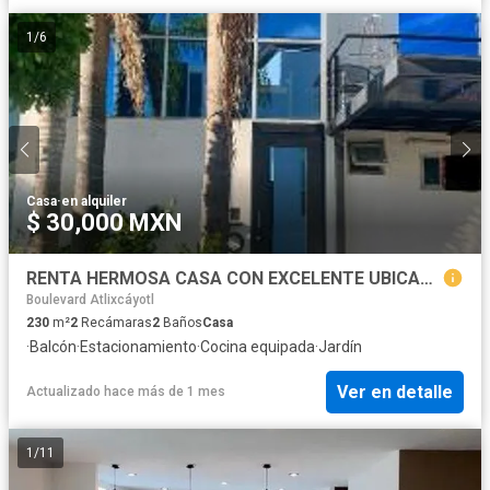
1
/
6
Casa
·
en alquiler
$ 30,000 MXN
RENTA HERMOSA CASA CON EXCELENTE UBICACIÓN LOMAS DE ANGELOPOLIS I
Boulevard Atlixcáyotl
230
m²
2
Recámaras
2
Baños
Casa
·
Balcón
·
Estacionamiento
·
Cocina equipada
·
Jardín
Ver en detalle
Actualizado hace más de 1 mes
1
/
11