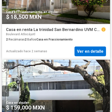
Casa en Fraccionamiento
·
en alquiler
$ 18,500 MXN
Casa en renta La trinidad San Bernardino UVM Cholula
Boulevard Atlixcáyotl
2
Recámaras
2
Baños
Casa en Fraccionamiento
Ver en detalle
Actualizado hace 2 semanas
1
/
26
Casa
·
en alquiler
$ 159,000 MXN