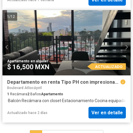
1
/
12
Apartamento
·
en alquiler
$ 16,500 MXN
ACTUALIZADO
Departamento en renta Tipo PH con impresionantes Vistas
Boulevard Atlixcáyotl
1
Recámara
2
Baños
Apartamento
·
Balcón
·
Recámara con closet
·
Estacionamiento
·
Cocina equipada
·
Coc
Ver en detalle
Actualizado hace 2 días