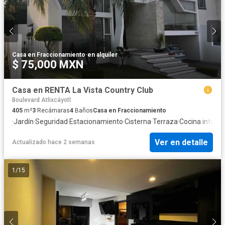
Casa en Fraccionamiento
·
en alquiler
$ 75,000 MXN
Casa en RENTA La Vista Country Club
Boulevard Atlixcáyotl
405
m²
3
Recámaras
4
Baños
Casa en Fraccionamiento
·
Jardín
·
Seguridad
·
Estacionamiento
·
Cisterna
·
Terraza
·
Cocina integra
Ver en detalle
Actualizado hace 2 semanas
1
/
15