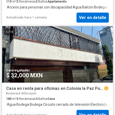
115
m²
2
Recámaras
2
Baños
Apartamento
·
Acceso para personas con discapacidad
·
Agua
·
Balcón
·
Bodega
·
Case
Ver en detalle
Actualizado hace 1 semana
1
/
14
Casa
·
en alquiler
$ 32,000 MXN
Casa en renta para oficinas en Colonia la Paz Puebla
Boulevard Atlixcáyotl
180
m²
3
Recámaras
3
Baños
Casa
·
Agua
·
Bodega
·
Bodega
·
Circuito cerrado de televisión
·
Electricidad
·
Es
Ver en detalle
Actualizado hace 1 semana