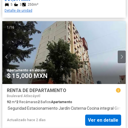
5
3
250m²
Detalle de unidad
1
/
16
Apartamento
·
en alquiler
$ 15,000 MXN
RENTA DE DEPARTAMENTO
Boulevard Atlixcáyotl
92
m²
2
Recámaras
2
Baños
Apartamento
·
Seguridad
·
Estacionamiento
·
Jardín
·
Cisterna
·
Cocina integral
·
Gimnas
Ver en detalle
Actualizado hace 2 días