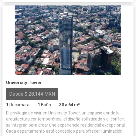
University Tower
Desde $ 28,144 MXN
1
Recámara
1
Baño
30 a 64
m²
·
·
El privilegio de vivir en University Tower, un espacio donde la
arquitectura contemporánea, el diseño sofisticado y el confort
se integran para crear una experiencia residencial excepcional.
Cada departamento está concebido para ofrecer iluminación