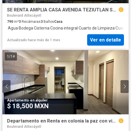
SE RENTA AMPLIA CASA AVENIDA TEZIUTLAN SUR, COL. LA PAZ, PUEBLA
Boulevard Atlixcáyotl
790
m²
3
Recámaras
3
Baños
Casa
·
Agua
·
Bodega
·
Cisterna
·
Cocina integral
·
Cuarto de Limpieza
·
Cuarto d
Ver en detalle
Actualizado hace más de 1 mes
1
/
14
Apartamento
·
en alquiler
$ 18,500 MXN
Departamento en Renta en colonia la paz con vista a la ciudad
Boulevard Atlixcáyotl