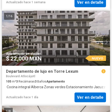
Ver en detalle
Actualizado hace 1 semana
1
/
16
Apartamento
·
en alquiler
$ 22,000 MXN
NUEVO
Departamento de lujo en Torre Lexum
Boulevard Atlixcáyotl
105
m²
3
Recámaras
3
Baños
Apartamento
·
Cocina integral
·
Alberca
·
Zonas verdes
·
Estacionamiento
·
Jacuzzi
·
Jar
Ver en detalle
Actualizado hace 1 día
1
/
8