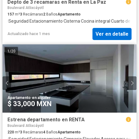
Depto de 3 recamaras en Renta en La Paz
Boulevard Atlixcáyotl
157
m²
3
Recámaras
2
Baños
Apartamento
·
Seguridad
·
Estacionamiento
·
Cisterna
·
Cocina integral
·
Cuarto de serv
Ver en detalle
Actualizado hace 1 mes
1
/
20
Apartamento
·
en alquiler
$ 33,000 MXN
Estrena departamento en RENTA
Boulevard Atlixcáyotl
220
m²
3
Recámaras
4
Baños
Apartamento
·
Seguridad
·
Estacionamiento
·
Gimnasio
·
Elevador
·
Acceso para perso