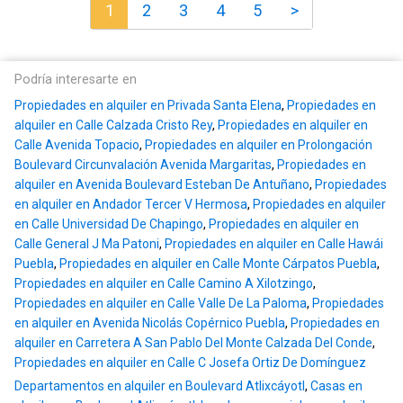
1
2
3
4
5
>
Podría interesarte en
Propiedades en alquiler en Privada Santa Elena
,
Propiedades en
alquiler en Calle Calzada Cristo Rey
,
Propiedades en alquiler en
Calle Avenida Topacio
,
Propiedades en alquiler en Prolongación
Boulevard Circunvalación Avenida Margaritas
,
Propiedades en
alquiler en Avenida Boulevard Esteban De Antuñano
,
Propiedades
en alquiler en Andador Tercer V Hermosa
,
Propiedades en alquiler
en Calle Universidad De Chapingo
,
Propiedades en alquiler en
Calle General J Ma Patoni
,
Propiedades en alquiler en Calle Hawái
Puebla
,
Propiedades en alquiler en Calle Monte Cárpatos Puebla
,
Propiedades en alquiler en Calle Camino A Xilotzingo
,
Propiedades en alquiler en Calle Valle De La Paloma
,
Propiedades
en alquiler en Avenida Nicolás Copérnico Puebla
,
Propiedades en
alquiler en Carretera A San Pablo Del Monte Calzada Del Conde
,
Propiedades en alquiler en Calle C Josefa Ortiz De Domínguez
Departamentos en alquiler en Boulevard Atlixcáyotl
,
Casas en