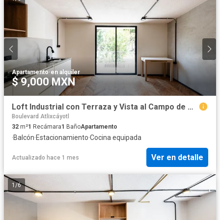
Apartamento
·
en alquiler
$ 9,000 MXN
Loft Industrial con Terraza y Vista al Campo de Golf Campestre 7
Boulevard Atlixcáyotl
32
m²
1
Recámara
1
Baño
Apartamento
·
Balcón
·
Estacionamiento
·
Cocina equipada
Ver en detalle
Actualizado hace 1 mes
1
/
6