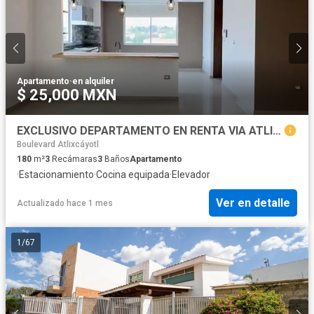
Apartamento
·
en alquiler
$ 25,000 MXN
EXCLUSIVO DEPARTAMENTO EN RENTA VIA ATLIXCAYOTL TORRE W
Boulevard Atlixcáyotl
180
m²
3
Recámaras
3
Baños
Apartamento
·
Estacionamiento
·
Cocina equipada
·
Elevador
Ver en detalle
Actualizado hace 1 mes
1
/
67