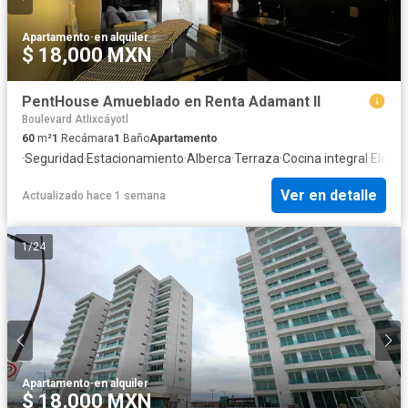
Apartamento
·
en alquiler
$ 18,000 MXN
PentHouse Amueblado en Renta Adamant II
Boulevard Atlixcáyotl
60
m²
1
Recámara
1
Baño
Apartamento
·
Seguridad
·
Estacionamiento
·
Alberca
·
Terraza
·
Cocina integral
·
Eleva
Ver en detalle
Actualizado hace 1 semana
1
/
24
Apartamento
·
en alquiler
$ 18,000 MXN