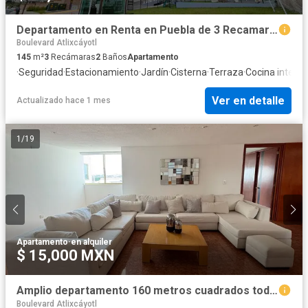
Departamento en Renta en Puebla de 3 Recamaras
Boulevard Atlixcáyotl
145
m²
3
Recámaras
2
Baños
Apartamento
·
Seguridad
·
Estacionamiento
·
Jardín
·
Cisterna
·
Terraza
·
Cocina integra
Ver en detalle
Actualizado hace 1 mes
1
/
19
Apartamento
·
en alquiler
$ 15,000 MXN
Amplio departamento 160 metros cuadrados todos los servicios.
Boulevard Atlixcáyotl