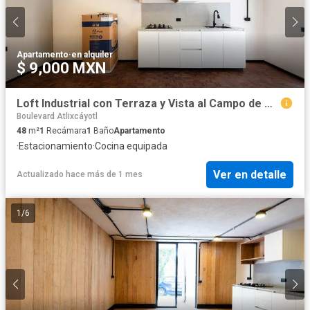
Apartamento
·
en alquiler
$ 9,000 MXN
Loft Industrial con Terraza y Vista al Campo de Golf Campestre 2
Boulevard Atlixcáyotl
48
m²
1
Recámara
1
Baño
Apartamento
·
Estacionamiento
·
Cocina equipada
Ver en detalle
Actualizado hace más de 1 mes
1
/
6