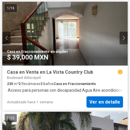
1
/
16
Casa en Fraccionamiento
·
en alquiler
$ 39,000 MXN
Casa en Venta en La Vista Country Club
Boulevard Atlixcáyotl
230
m²
2
Recámaras
3
Baños
Casa en Fraccionamiento
·
Acceso para personas con discapacidad
·
Agua
·
Aire acondicionado
·
Ver en detalle
Actualizado hace 1 semana
1
/
15