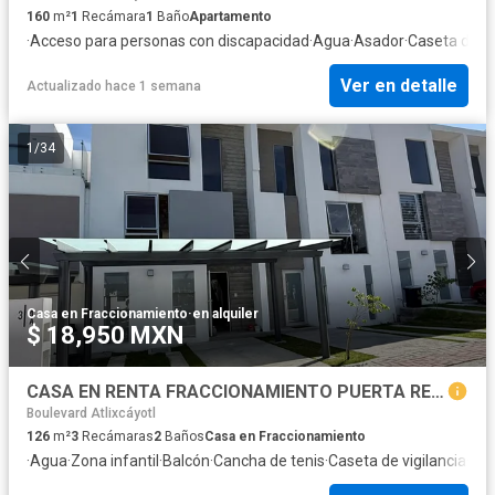
160
m²
1
Recámara
1
Baño
Apartamento
·
Acceso para personas con discapacidad
·
Agua
·
Asador
·
Caseta de vi
Ver en detalle
Actualizado hace 1 semana
1
/
34
Casa en Fraccionamiento
·
en alquiler
$ 18,950 MXN
CASA EN RENTA FRACCIONAMIENTO PUERTA REAL SAN BERNARDINO TLAXCALANCINGO PUE
Boulevard Atlixcáyotl
126
m²
3
Recámaras
2
Baños
Casa en Fraccionamiento
·
Agua
·
Zona infantil
·
Balcón
·
Cancha de tenis
·
Caseta de vigilancia
·
Cir