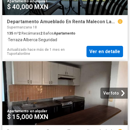
Apartamento
·
en alquiler
$ 40,000 MXN
Departamento Amueblado En Renta Malecon Las Americas
Supermanzana 18
135
m²
2
Recámaras
2
Baños
Apartamento
·
Terraza
·
Alberca
·
Seguridad
Actualizado hace más de 1 mes
en
Ver en detalle
Tuportalonline
Ver foto
Apartamento
·
en alquiler
$ 15,000 MXN