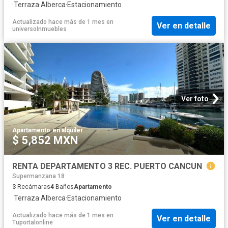
·
Terraza
·
Alberca
·
Estacionamiento
Actualizado hace más de 1 mes
en
Ver en detalle
universoInmuebles
Ver foto
Apartamento
·
en alquiler
$ 5,852 MXN
RENTA DEPARTAMENTO 3 REC. PUERTO CANCUN
Supermanzana 18
3
Recámaras
4
Baños
Apartamento
·
Terraza
·
Alberca
·
Estacionamiento
Actualizado hace más de 1 mes
en
Ver en detalle
Tuportalonline