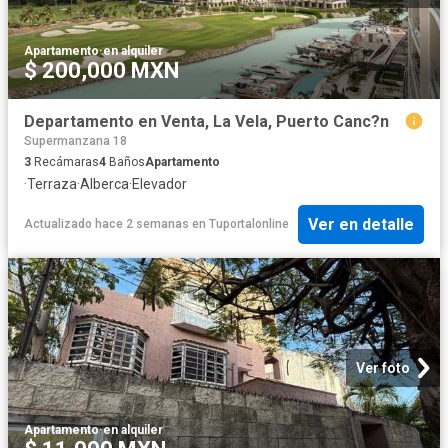
Apartamento
·
en alquiler
$ 200,000 MXN
Departamento en Venta, La Vela, Puerto Canc?n
Supermanzana 18
3
Recámaras
4
Baños
Apartamento
·
Terraza
·
Alberca
·
Elevador
Ver en detalle
Actualizado hace 2 semanas
en
Tuportalonline
Ver foto
Apartamento
·
en alquiler