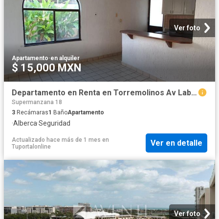
Ver foto
Apartamento
·
en alquiler
$ 15,000 MXN
Departamento en Renta en Torremolinos Av Labn? Supermanzana 18
Supermanzana 18
3
Recámaras
1
Baño
Apartamento
·
Alberca
·
Seguridad
Actualizado hace más de 1 mes
en
Ver en detalle
Tuportalonline
Ver foto