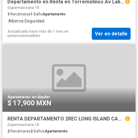
Departamento en Renta en Torremolinos Av Labn? Supermanzana 18
Supermanzana 18
3
Recámaras
1
Baño
Apartamento
·
Alberca
·
Seguridad
Actualizado hace más de 1 mes
en
Ver en detalle
universoInmuebles
Apartamento
·
en alquiler
$ 17,900 MXN
RENTA DEPARTAMENTO 2REC LONG ISLAND CANCUN
Supermanzana 18
2
Recámaras
2
Baños
Apartamento