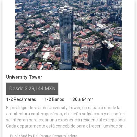
University Tower
Desde $ 28,144 MXN
1-2
Recámaras
1-2
Baños
30 a 64
m²
·
·
El privilegio de vivir en University Tower, un espacio donde la
arquitectura contemporánea, el diseño sofisticado y el confort
se integran para crear una experiencia residencial excepcional.
Cada departamento está concebido para ofrecer iluminación
natural y acabados de alta calidad, logrando un equilibrio
Published by
Del Parque Desarrolladora