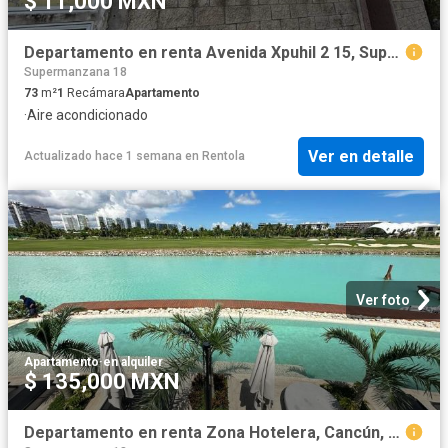
$ 11,000 MXN
Departamento en renta Avenida Xpuhil 2 15, Super Manzana 18, Cancún, Benito Juárez, Quintana Roo, 77505, Mex
Supermanzana 18
73
m²
1
Recámara
Apartamento
·
Aire acondicionado
Ver en detalle
Actualizado hace 1 semana
en
Rentola
Ver foto
Apartamento
·
en alquiler
$ 135,000 MXN
Departamento en renta Zona Hotelera, Cancún, Quintana Roo