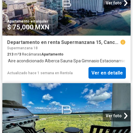
Ver foto
Apartamento
·
en alquiler
$ 75,000 MXN
Departamento en renta Supermanzana 15, Cancún
Supermanzana 18
213
m²
3
Recámaras
Apartamento
·
Aire acondicionado
·
Alberca
·
Sauna
·
Spa
·
Gimnasio
·
Estacionamiento
·
Ver en detalle
Actualizado hace 1 semana
en
Rentola
Ver foto