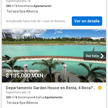
Supermanzana 18
380
m²
3
Recámaras
Apartamento
·
Terraza
·
Spa
·
Alberca
Ver en detalle
Actualizado hace más de 1 mes
en
Rentola
Ver foto
Apartamento
·
en alquiler
$ 135,000 MXN
Departamento Garden House en Renta, 4 Reca?maras, Estudio TV, en La Vela, Puerto Canc?n
Supermanzana 18
300
m²
4
Recámaras
4
Baños
Apartamento
·
Terraza
·
Spa
·
Alberca