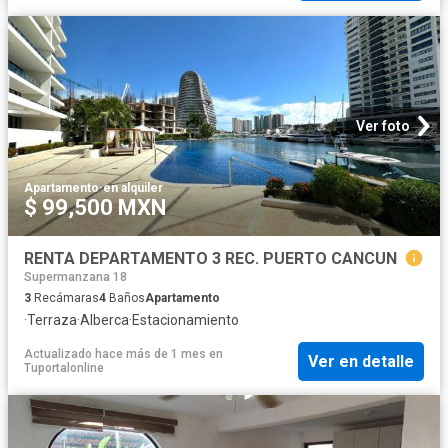
Ver foto
Apartamento
·
en alquiler
$ 99,500 MXN
RENTA DEPARTAMENTO 3 REC. PUERTO CANCUN
Supermanzana 18
3
Recámaras
4
Baños
Apartamento
·
Terraza
·
Alberca
·
Estacionamiento
Actualizado hace más de 1 mes
en
Ver en detalle
Tuportalonline