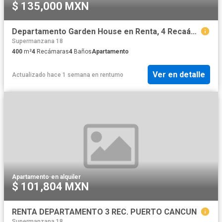
$ 135,000 MXN
Departamento Garden House en Renta, 4 Recaámaras, Estudio TV, en La Vela, Puerto Cancún
Supermanzana 18
400
m²
4
Recámaras
4
Baños
Apartamento
Ver en detalle
Actualizado hace 1 semana
en
rentumo
Apartamento
·
en alquiler
$ 101,804 MXN
RENTA DEPARTAMENTO 3 REC. PUERTO CANCUN
Supermanzana 18