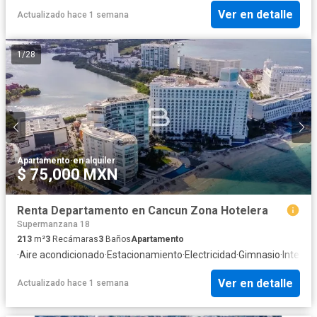
Ver en detalle
Actualizado hace 1 semana
1
/
28
Apartamento
·
en alquiler
$ 75,000 MXN
Renta Departamento en Cancun Zona Hotelera
Supermanzana 18
213
m²
3
Recámaras
3
Baños
Apartamento
·
Aire acondicionado
·
Estacionamiento
·
Electricidad
·
Gimnasio
·
Interne
Ver en detalle
Actualizado hace 1 semana