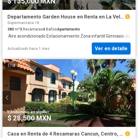
$ 135,000 MXN
Departamento Garden House en Renta en La Vela, Puerto Cancún
Supermanzana 18
380
m²
3
Recámaras
4
Baños
Apartamento
·
Aire acondicionado
·
Estacionamiento
·
Zona infantil
·
Gimnasio
·
Jacuz
Ver en detalle
Actualizado hace 1 mes
1
/
18
Condominio
·
en alquiler
$ 28,500 MXN
Casa en Renta de 4 Recamaras Cancun, Centro, Residencial Ibiza por Costco