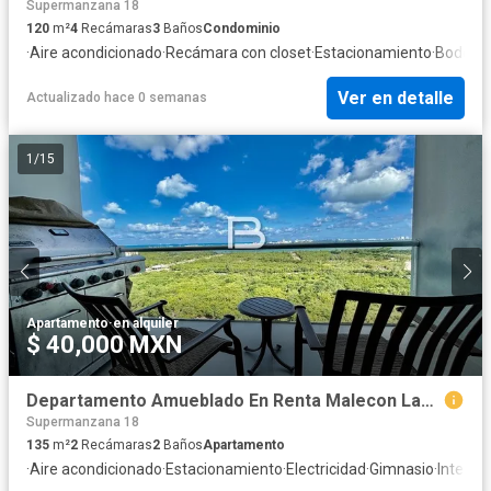
Supermanzana 18
120
m²
4
Recámaras
3
Baños
Condominio
·
Aire acondicionado
·
Recámara con closet
·
Estacionamiento
·
Bodega
Ver en detalle
Actualizado hace 0 semanas
1
/
15
Apartamento
·
en alquiler
$ 40,000 MXN
Departamento Amueblado En Renta Malecon Las Americas
Supermanzana 18
135
m²
2
Recámaras
2
Baños
Apartamento
·
Aire acondicionado
·
Estacionamiento
·
Electricidad
·
Gimnasio
·
Interne