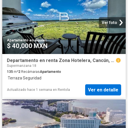
Ver foto
Apartamento
·
en alquiler
$ 40,000 MXN
Departamento en renta Zona Hotelera, Cancún, Quintana Roo
Supermanzana 18
135
m²
2
Recámaras
Apartamento
·
Terraza
·
Seguridad
Ver en detalle
Actualizado hace 1 semana
en
Rentola