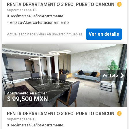
RENTA DEPARTAMENTO 3 REC. PUERTO CANCUN
Supermanzana 18
3
Recámaras
4
Baños
Apartamento
·
Terraza
·
Alberca
·
Estacionamiento
Ver en detalle
Actualizado hace 2 días
en
universoInmuebles
Ver foto
Apartamento
·
en alquiler
$ 99,500 MXN
RENTA DEPARTAMENTO 3 REC. PUERTO CANCUN
Supermanzana 18
3
Recámaras
4
Baños
Apartamento