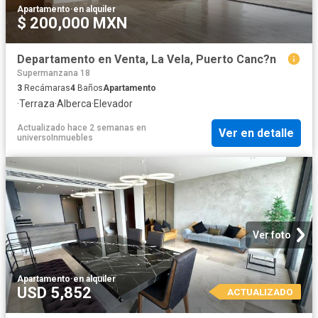
Apartamento
·
en alquiler
$ 200,000 MXN
Departamento en Venta, La Vela, Puerto Canc?n
Supermanzana 18
3
Recámaras
4
Baños
Apartamento
·
Terraza
·
Alberca
·
Elevador
Actualizado hace 2 semanas
en
Ver en detalle
universoInmuebles
Ver foto
Apartamento
·
en alquiler
USD 5,852
ACTUALIZADO