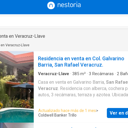
enta en Veracruz-Llave
 en Veracruz-Llave
Residencia en venta en Col. Galvarino
Barria, San Rafael Veracruz.
Veracruz-Llave
·
385
m²
·
3
Recámaras
·
2
Bañ
Casa
·
Aire acondicionado
·
Balcón
·
Recámara 
Casa en venta en Galvarino Barria,
San Rafae
closet
·
Cocina equipada
·
Jardín
·
Cocina integra
Veracruz
. Residencia con alberca, cochera p
Internet
·
Seguridad
·
Cuarto de servicio
·
Alberc
Terraza
·
Patio
autos, 3 recámaras, terraza y azotea. Ubicada
de Costa Esmeralda, Papantla y Filobobos. V
invierte en una zona turística de alto potencia
Actualizado hace más de 1 mes
>
Ver en d
Coldwell Banker Trillo