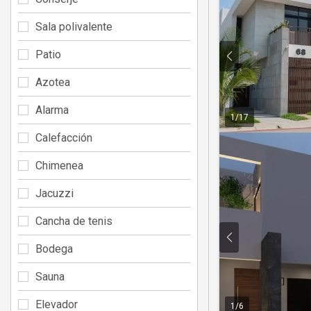
Sala polivalente
Patio
Azotea
Alarma
1
/
17
Calefacción
Chimenea
Jacuzzi
Cancha de tenis
Bodega
Sauna
Elevador
1
/
6