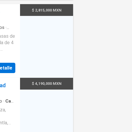
$ 2,815,000 MXN
s
os
·
o
·
asas de
·
da de 4
r cable
·
ala,
jardín
etalle
a alta
dio.
$ 4,190,000 MXN
dad
e
ntegral,
cisterna
o
·
Casa
a A/C.
za,
cional.
os,
tla,