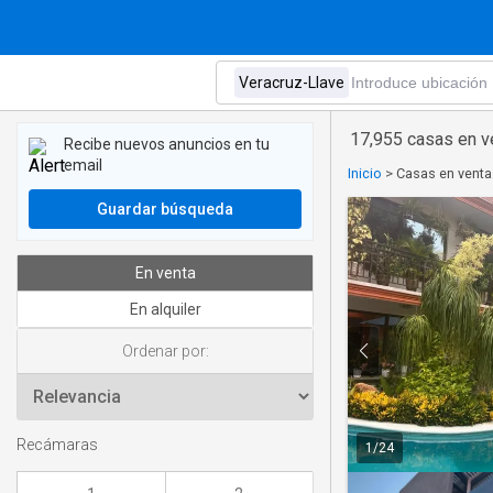
17,955 casas en v
Recibe nuevos anuncios en tu
email
Inicio
>
Casas en venta
Guardar búsqueda
En venta
En alquiler
Ordenar por:
Recámaras
1
/
24