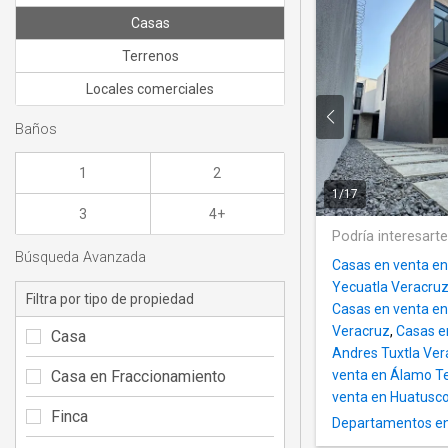
Casas
Terrenos
Locales comerciales
Baños
1
2
1
/
17
3
4+
Podría interesart
Búsqueda Avanzada
Casas en venta en
Yecuatla Veracruz
Filtra por tipo de propiedad
Casas en venta e
Veracruz
,
Casas e
Casa
Andres Tuxtla Ver
Casa en Fraccionamiento
venta en Álamo 
venta en Huatusc
Finca
Departamentos en