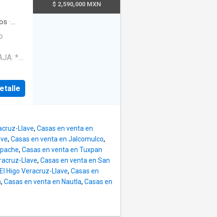
$ 2,590,000 MXN
os
·
na
o
o
·
loset
 ÁREA
etalle
TO. *
T *
 *
acruz-Llave
,
Casas en venta en
INACO
ave
,
Casas en venta en Jalcomulco
,
apache
,
Casas en venta en Tuxpan
UEBLES
racruz-Llave
,
Casas en venta en San
ADO *
El Higo Veracruz-Llave
,
Casas en
n
,
Casas en venta en Nautla
,
Casas en
DAD.