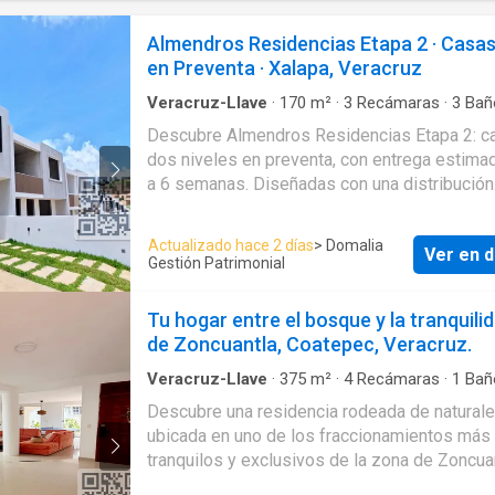
Almendros Residencias Etapa 2 · Casa
en Preventa · Xalapa, Veracruz
Veracruz-Llave
·
170
m²
·
3
Recámaras
·
3
Bañ
Casa
·
Agua
·
Cocina integral
·
Cuarto de servici
Descubre Almendros Residencias Etapa 2: c
Electricidad
·
Estacionamiento
·
Internet
·
Jardín
dos niveles en preventa, con entrega estima
Recámara con closet
·
Seguridad
·
Televisión po
Terraza
·
Vista panorámica
·
Zonas verdes
a 6 semanas. Diseñadas con una distribución
inteligente que combina planta baja social —s
comedor, cocina integral, recámara con baño, 
Actualizado hace 2 días
> Domalia
Ver en d
privado y cochera para 2 autos— con una plant
Gestión Patrimonial
privada de 3 recámaras, 3.5 baños y terraza
ampliable como 4ª recámara, gimnasio o estu
Tu hogar entre el bosque y la tranquili
Con 170 m² de construcción sobre 160 m² d
de Zoncuantla, Coatepec, Veracruz.
terreno (8 × 20 m), cada casa incluye cocina i
vestidor con muebles en recámara principal, 
Veracruz-Llave
·
375
m²
·
4
Recámaras
·
1
Bañ
·
Estacionamiento
·
Electricidad
·
Internet
5,000 L, gas estacionario 180 L y ductos par
Descubre una residencia rodeada de naturale
Todo lo necesario para estrenar sin gasto adi
ubicada en uno de los fraccionamientos más
Ubicadas en Fracc. Residencial Los Almendr
tranquilos y exclusivos de la zona de Zoncuan
Xalapa, a minutos del centro y de Plaza Las
donde la privacidad, la amplitud y el entorno