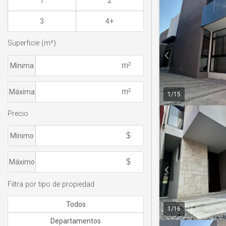
1
2
3
4+
Superficie (m²)
Mínima
Máxima
1
/
15
Precio
Mínimo
Máximo
Filtra por tipo de propiedad
Todos
1
/
16
Departamentos