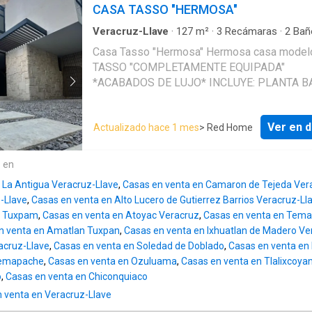
CASA TASSO "HERMOSA"
Veracruz-Llave
·
127
m²
·
3
Recámaras
·
2
Bañ
Casa
·
Agua
·
Cisterna
·
Cocina equipada
·
Coci
Casa Tasso "Hermosa" Hermosa casa model
integral
·
Cuarto de Limpieza
·
Cuarto de servici
TASSO "COMPLETAMENTE EQUIPADA"
Electricidad
·
Estacionamiento
·
Recámara con c
*ACABADOS DE LUJO* INCLUYE: PLANTA BAJA: *
SALA COMEDOR * COCINA * MEDIO BAÑO *
DE LAVADO PLANTA ALTA: * HABITACIÓN
Ver en d
Actualizado hace 1 mes
> Red Home
PRINCIPAL CON VESTIDOR Y BAÑO COMPLE
2 HABITACIONES SECUNDARIAS CON CLOSE
BAÑO COMPLETO EQUIPAMIENTO: * COCINA CON
e en
BARRA DE GRANITO PARRILLA Y CAMPANA
 La Antigua Veracruz-Llave
,
Casas en venta en Camaron de Tejeda Ver
CALENTADOR * CISTERNA DE 3,000 Lts * T
-Llave
,
Casas en venta en Alto Lucero de Gutierrez Barrios Veracruz-Ll
DE 1,100 Lts * TANQUE ESTACIONARIO *
n Tuxpam
,
Casas en venta en Atoyac Veracruz
,
Casas en venta en Tem
CANCELES DE BAÑO (Cristal templado) * M
n venta en Amatlan Tuxpan
,
Casas en venta en Ixhuatlan de Madero Ve
DE BAÑO * BARANDAL DE CRISTAL TEMPL
acruz-Llave
,
Casas en venta en Soledad de Doblado
,
Casas en venta en 
ILUMINACIÓN LED UNA EXCELENTE OPCIÓN EN
Temapache
,
Casas en venta en Ozuluama
,
Casas en venta en Tlalixcoya
UBICACIÓN, CALIDAD, DISEÑO Y OPORTUNI
o
,
Casas en venta en Chiconquiaco
 venta en Veracruz-Llave