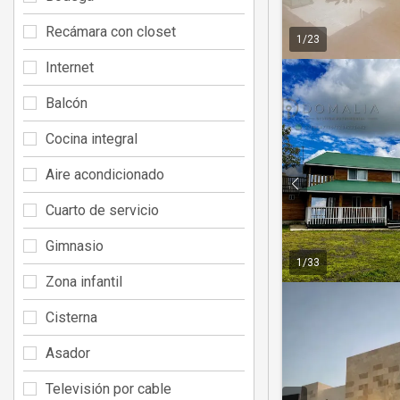
Recámara con closet
1
/
23
Internet
Balcón
Cocina integral
Aire acondicionado
Cuarto de servicio
Gimnasio
1
/
33
Zona infantil
Cisterna
Asador
Televisión por cable