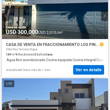
Casa
·
en venta
USD 300,000
USD 2,013/m²
CASA DE VENTA EN FRACCIONAMIENTO LOS PINOS, MEXICALI
Villa Rey Tercera Etapa
149
m²
4
Recámaras
3
Baños
Casa
·
Agua
·
Aire acondicionado
·
Cocina equipada
·
Cocina integral
·
Cuarto d
Ver en detalle
Actualizado hace más de 1 mes
1
/
37