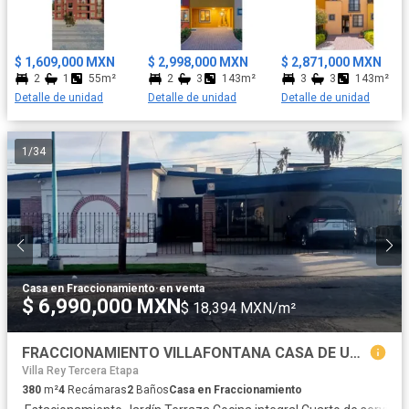
para aire acondicionado. El roof garden de todas las viviendas
cuentan con medio baño, pergolado con vidrio templado, fire pet,
preparación para jacuzzi y cocineta. Amenidades: - Áreas verdes
$ 1,609,000 MXN
$ 2,998,000 MXN
$ 2,871,000 MXN
con asadores. - Juegos infantiles. - Canchas de usos múltiples. -
2
1
55m²
2
3
143m²
3
3
143m²
Canchas de pasto sintético. - Cancha de pádel. - Andadores con
Detalle de unidad
Detalle de unidad
Detalle de unidad
Ciclovía - Plaza cívica y comercial. Cerca de la salida a Querétaro,
a 3.5 kilómetros de la parroquia y centro de la ciudad, además a
500 metros de Liverpool. Aceptamos todo tipo de crédito y
1
/
34
asesoría gratis, aparta con $10,000.00
Casa en Fraccionamiento
·
en venta
$ 6,990,000 MXN
$ 18,394 MXN/m²
FRACCIONAMIENTO VILLAFONTANA CASA DE UNA PLANTA
Villa Rey Tercera Etapa
380
m²
4
Recámaras
2
Baños
Casa en Fraccionamiento