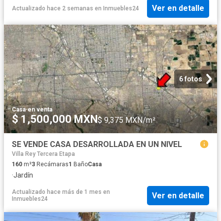
Ver en detalle
Actualizado hace 2 semanas
en
Inmuebles24
6 fotos
Casa
·
en venta
$ 1,500,000 MXN
$ 9,375 MXN/m²
SE VENDE CASA DESARROLLADA EN UN NIVEL
Villa Rey Tercera Etapa
160
m²
3
Recámaras
1
Baño
Casa
·
Jardín
Actualizado hace más de 1 mes
en
Ver en detalle
Inmuebles24