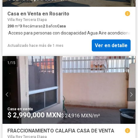
Casa en Venta en Rosarito
Villa Rey Tercera Etapa
200
m²
3
Recámaras
2
Baños
Casa
·
Acceso para personas con discapacidad
·
Agua
·
Aire acondicionado
·
Ver en detalle
Actualizado hace más de 1 mes
1
/
15
Casa
·
en venta
$ 2,990,000 MXN
$ 24,916 MXN/m²
FRACCIONAMIENTO CALAFIA CASA DE VENTA
Villa Rey Tercera Etapa