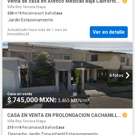
Venta de casa en Atenco Mexicali Baja California Norte
Villa Rey Tercera Etapa
230
m²
3
Recámaras
1
Baño
Casa
·
Jardín
·
Estacionamiento
Actualizado hace más de 1 mes
en
Ver en detalle
Inmuebles24
6 fotos
Casa
·
en venta
$ 745,000 MXN
$ 3,465 MXN/m²
CASA EN VENTA EN PROLONGACION CACHANILLA MEXICALI BAJA CALIFORNIA
Villa Rey Tercera Etapa
215
m²
4
Recámaras
3
Baños
Casa
·
Despacho
·
Jardín
·
Zona infantil
·
Estacionamiento