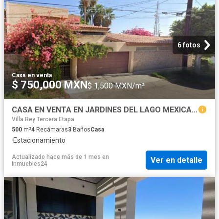
6 fotos
Casa
·
en venta
$ 750,000 MXN
$ 1,500 MXN/m²
CASA EN VENTA EN JARDINES DEL LAGO MEXICALI BAJA CALIFORNIA
Villa Rey Tercera Etapa
500
m²
4
Recámaras
3
Baños
Casa
·
Estacionamiento
Actualizado hace más de 1 mes
en
Ver en detalle
Inmuebles24