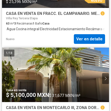
NUEVO
$ 25,396 MXN/m²
CASA EN VENTA EN FRACC. EL CAMPANARIO. MEXICALI
Villa Rey Tercera Etapa
63
m²
3
Recámaras
1
Baño
Casa
·
Agua
·
Cocina integral
·
Electricidad
·
Estacionamiento
·
Recámara con c
Ver en detalle
Nuevo
1
/
18
Casa
·
en venta
$ 5,100,000 MXN
$ 31,677 MXN/m²
CASA EN VENTA EN MONTECARLO III, ZONA DORADA. MEXICALI