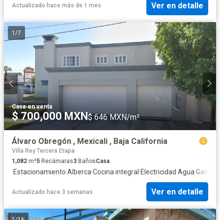
Ver en detalle
Actualizado hace más de 1 mes
1
/
7
Casa
·
en venta
$ 700,000 MXN
$ 646 MXN/m²
Álvaro Obregón , Mexicali , Baja California
Villa Rey Tercera Etapa
1,082
m²
5
Recámaras
3
Baños
Casa
·
Estacionamiento
·
Alberca
·
Cocina integral
·
Electricidad
·
Agua
·
Gas nat
Ver en detalle
Actualizado hace 3 semanas
1
/
16