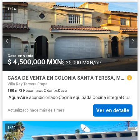
1
/
24
Casa
·
en venta
$ 4,500,000 MXN
$ 25,000 MXN/m²
CASA DE VENTA EN COLONIA SANTA TERESA, MEXICALI
Villa Rey Tercera Etapa
180
m²
3
Recámaras
2
Baños
Casa
·
Agua
·
Aire acondicionado
·
Cocina equipada
·
Cocina integral
·
Cuarto d
Ver en detalle
Actualizado hace más de 1 mes
1
/
29