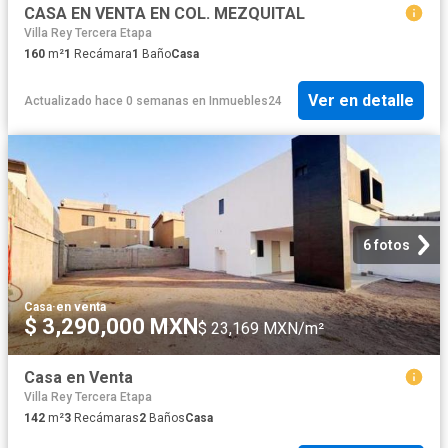
CASA EN VENTA EN COL. MEZQUITAL
Villa Rey Tercera Etapa
160
m²
1
Recámara
1
Baño
Casa
Ver en detalle
Actualizado hace 0 semanas
en
Inmuebles24
6 fotos
Casa
·
en venta
$ 3,290,000 MXN
$ 23,169 MXN/m²
Casa en Venta
Villa Rey Tercera Etapa
142
m²
3
Recámaras
2
Baños
Casa