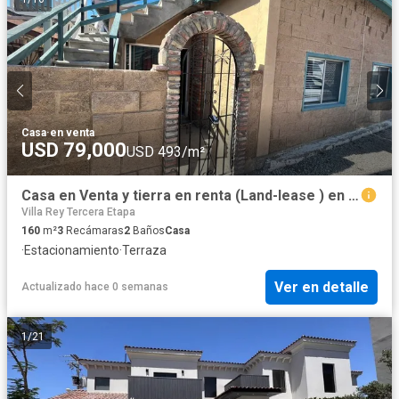
Casa
·
en venta
USD 79,000
USD 493/m²
Casa en Venta y tierra en renta (Land-lease ) en campo Renes a Solo minutos de e
Villa Rey Tercera Etapa
160
m²
3
Recámaras
2
Baños
Casa
·
Estacionamiento
·
Terraza
Ver en detalle
Actualizado hace 0 semanas
1
/
21