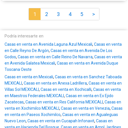
1
2
3
4
5
>
Podría interesarte en
Casas en venta en Avenida Laguna Azul Mexicali
,
Casas en venta
en Calle Reyno De Argón
,
Casas en venta en Avenida De Los
Godos
,
Casas en venta en Calle Reino De Navarra
,
Casas en venta
en Avenida Galatea Mexicali
,
Casas en venta en Avenida Duque
Toscana Oeste
Casas en venta en Mexicali
,
Casas en venta en Sanchez Taboada
MEXICALI
,
Casas en venta en Anexa Ladrillera
,
Casas en venta en
Villas Sol MEXICALI
,
Casas en venta en Xochicalli
,
Casas en venta
en Maestros Federales MEXICALI
,
Casas en venta en Ex Ejido
Zacatecas
,
Casas en venta en Res California MEXICALI
,
Casas en
venta en Xochimilco MEXICALI
,
Casas en venta en Venezia
,
Casas
en venta en Paseos Xochimilco
,
Casas en venta en Agualeguas
Nuevo Leon
,
Casas en venta en Cucapah Infonavit
,
Casas en
venta en Hacienda Del Bosque
,
Casas en venta en Ampl Jardines