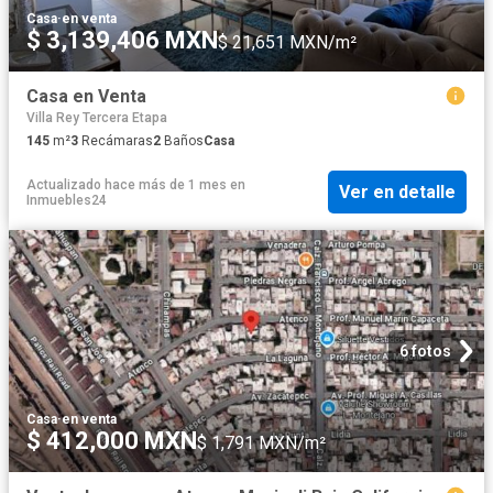
Casa
·
en venta
$ 3,139,406 MXN
$ 21,651 MXN/m²
Casa en Venta
Villa Rey Tercera Etapa
145
m²
3
Recámaras
2
Baños
Casa
Actualizado hace más de 1 mes
en
Ver en detalle
Inmuebles24
6 fotos
Casa
·
en venta
$ 412,000 MXN
$ 1,791 MXN/m²