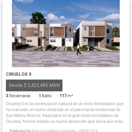
CIRUELOS II
Desde $ 3,423,495 MXN
3
Recámaras
1
Baño
117
m²
·
·
Ciruelos II es la continuación natural de un éxito inmobiliario que
ha marcado un nuevo estándar en el panorama residencial de
San Mateo Atenco. Inspirados en el gran éxito inmobiliario de
Ciruelos, hemos creado un nuevo desarrollo que eleva aún más
la calidad de vida y la experiencia de vivir en un entorno seguro y
Published by
Pulso Inmobiliario Vivienda - CIRUELOS II