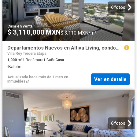
6 fotos
Casa
·
en venta
$ 3,110,000 MXN
$ 3,110 MXN/m²
Departamentos Nuevos en Altiva Living, condominios en Colonia Libertad
Villa Rey Tercera Etapa
1,000
m²
1
Recámara
1
Baño
Casa
·
Balcón
Actualizado hace más de 1 mes
en
Ver en detalle
Inmuebles24
6 fotos