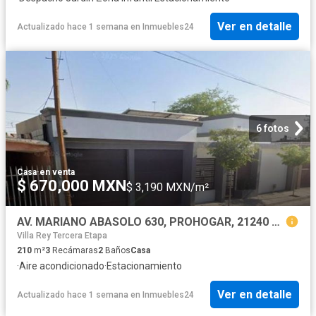
Ver en detalle
Actualizado hace 1 semana
en
Inmuebles24
6 fotos
Casa
·
en venta
$ 670,000 MXN
$ 3,190 MXN/m²
AV. MARIANO ABASOLO 630, PROHOGAR, 21240 MEXICALI, B.C
Villa Rey Tercera Etapa
210
m²
3
Recámaras
2
Baños
Casa
·
Aire acondicionado
·
Estacionamiento
Ver en detalle
Actualizado hace 1 semana
en
Inmuebles24