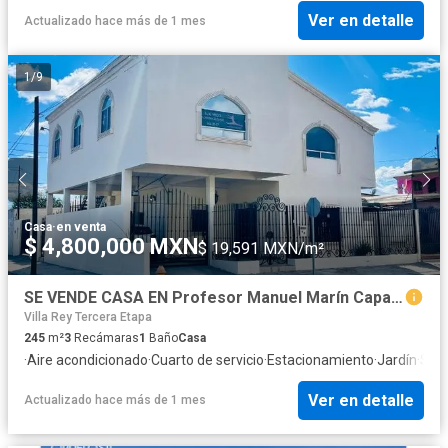
Ver en detalle
Actualizado hace más de 1 mes
1
/
9
Casa
·
en venta
$ 4,800,000 MXN
$ 19,591 MXN/m²
SE VENDE CASA EN Profesor Manuel Marín Capaceta 96, Reforma, Mexicali, Baja California, México
Villa Rey Tercera Etapa
245
m²
3
Recámaras
1
Baño
Casa
·
Aire acondicionado
·
Cuarto de servicio
·
Estacionamiento
·
Jardín
·
Sala
Ver en detalle
Actualizado hace más de 1 mes