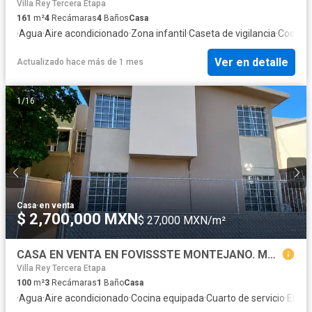
Villa Rey Tercera Etapa
161
m²
4
Recámaras
4
Baños
Casa
·
Agua
·
Aire acondicionado
·
Zona infantil
·
Caseta de vigilancia
·
Cocina 
Ver en detalle
Actualizado hace más de 1 mes
1
/
16
Casa
·
en venta
$ 2,700,000 MXN
$ 27,000 MXN/m²
CASA EN VENTA EN FOVISSSTE MONTEJANO. MEXICALI
Villa Rey Tercera Etapa
100
m²
3
Recámaras
1
Baño
Casa
·
Agua
·
Aire acondicionado
·
Cocina equipada
·
Cuarto de servicio
·
Elect