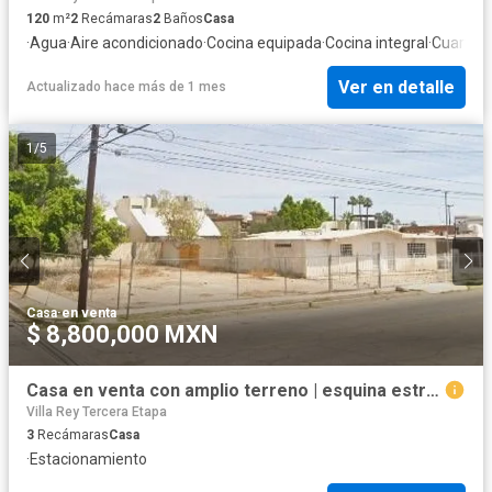
120
m²
2
Recámaras
2
Baños
Casa
·
Agua
·
Aire acondicionado
·
Cocina equipada
·
Cocina integral
·
Cuarto d
Ver en detalle
Actualizado hace más de 1 mes
1
/
5
Casa
·
en venta
$ 8,800,000 MXN
Casa en venta con amplio terreno | esquina estratégica | Villafontana Mexicali
Villa Rey Tercera Etapa
3
Recámaras
Casa
·
Estacionamiento