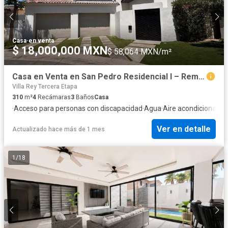
Casa
·
en venta
$ 18,000,000 MXN
$ 58,064 MXN/m²
Casa en Venta en San Pedro Residencial I – Remodelada, 4 Recámaras y Chalet Independiente
Villa Rey Tercera Etapa
310
m²
4
Recámaras
3
Baños
Casa
·
Acceso para personas con discapacidad
·
Agua
·
Aire acondicionado
·
Ver en detalle
Actualizado hace más de 1 mes
1
/
18