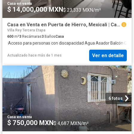
Casa
·
en venta
$ 14,000,000 MXN
$ 23,333 MXN/m²
Casa en Venta en Puerta de Hierro, Mexicali | Calle Cerrada con Alberca y Gym
Villa Rey Tercera Etapa
600
m²
3
Recámaras
3
Baños
Casa
·
Acceso para personas con discapacidad
·
Agua
·
Asador
·
Balcón
·
Circu
Ver en detalle
Actualizado hace más de 1 mes
6 fotos
Casa
·
en venta
$ 750,000 MXN
$ 4,687 MXN/m²