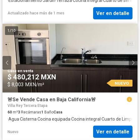
·
Estacionamiento
·
Jardín
·
Terraza
·
Cocina integral
·
Cuarto de servicio
·
Ver en detalle
Actualizado hace más de 1 mes
1
/
10
Casa
·
en venta
$ 480,212 MXN
NUEVO
$ 8,003 MXN/m²
🚨Se Vende Casa en Baja California🚨
Villa Rey Tercera Etapa
60
m²
3
Recámaras
1
Baño
Casa
·
Agua
·
Cisterna
·
Cocina equipada
·
Cocina integral
·
Cuarto de Limpieza
Ver en detalle
Nuevo