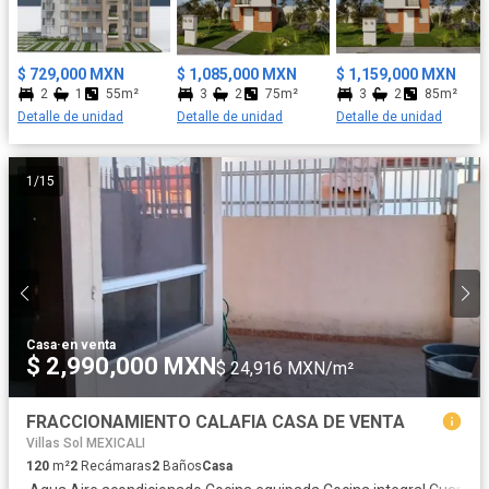
infantiles, Zona de picnic, Bellos Jardines, Amplias avenidas de
baja circulación, cajones de estacionamientos para visitas, y una
Excelente ubicación. Orgullosamente casas GUIAR es reconocido
$ 729,000 MXN
$ 1,085,000 MXN
$ 1,159,000 MXN
con el sello Vida Integral Infonavit, el cual nos certifica como
2
1
55m²
3
2
75m²
3
2
85m²
Vivienda Sustentable además de que contamos con nuestro
Detalle de unidad
Detalle de unidad
Detalle de unidad
proyecto social y deportivo que fomenta la sana convivencia
entre colonos atreves de la organización vecinal, organización
de actividades culturales y deportivas. La excelente ubicación del
1
/
15
desarrollo nos permite estar a minutos de plazas comerciales,
hospitales, escuelas. Aceptamos todos los créditos. Pregunta a
tu asesor. Residencial
Casa
·
en venta
$ 2,990,000 MXN
$ 24,916 MXN/m²
FRACCIONAMIENTO CALAFIA CASA DE VENTA
Villas Sol MEXICALI
120
m²
2
Recámaras
2
Baños
Casa