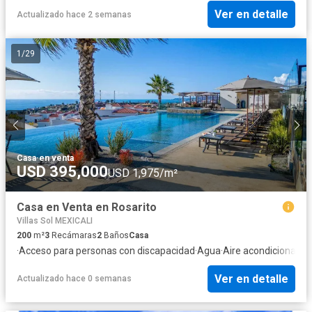
Ver en detalle
Actualizado hace 2 semanas
1
/
29
Casa
·
en venta
USD 395,000
USD 1,975/m²
Casa en Venta en Rosarito
Villas Sol MEXICALI
200
m²
3
Recámaras
2
Baños
Casa
·
Acceso para personas con discapacidad
·
Agua
·
Aire acondicionado
·
Ver en detalle
Actualizado hace 0 semanas