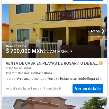
6 fotos
Casa
·
en venta
$ 700,000 MXN
$ 2,734 MXN/m²
VENTA DE CASA EN PLAYAS DE ROSARITO DE BAJA CALIFORNIA
Villas Sol MEXICALI
256
m²
5
Recámaras
3
Baños
Casa
·
Jardín
·
Aire acondicionado
·
Terraza
·
Estacionamiento
·
Seguridad
·
Asa
Ver en detalle
Actualizado hace 1 mes
en
Inmuebles24