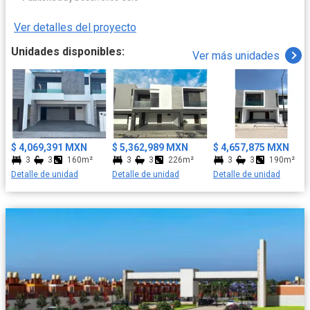
populares plazas comerciales, escuelas y supermercados.
Ver detalles del proyecto
Unidades disponibles:
Ver más unidades
$ 4,069,391 MXN
$ 5,362,989 MXN
$ 4,657,875 MXN
3
3
160m²
3
3
226m²
3
3
190m²
Detalle de unidad
Detalle de unidad
Detalle de unidad