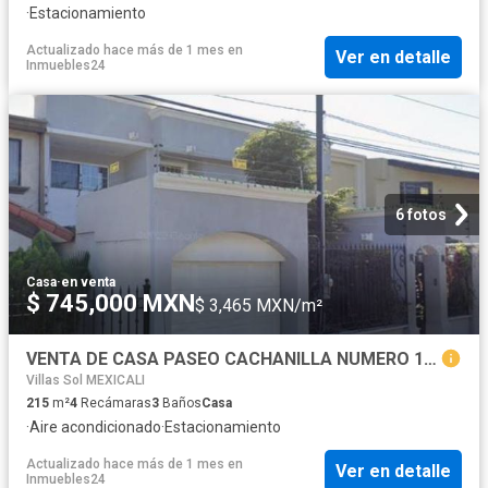
·
Estacionamiento
Actualizado hace más de 1 mes
en
Ver en detalle
Inmuebles24
6 fotos
Casa
·
en venta
$ 745,000 MXN
$ 3,465 MXN/m²
VENTA DE CASA PASEO CACHANILLA NUMERO 1837 CALAFIA MEXICALI BAJA CALIFORNIA
Villas Sol MEXICALI
215
m²
4
Recámaras
3
Baños
Casa
·
Aire acondicionado
·
Estacionamiento
Actualizado hace más de 1 mes
en
Ver en detalle
Inmuebles24