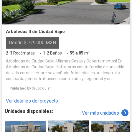
Arboledas II de Ciudad Bajío
Desde $ 729,000 MXN
2-3
Recámaras
1-2
Baños
55 a 85
m²
·
·
Arboledas de Ciudad Bajío ¡Ultimas Casas y Departamentos! En
Arboledas de Ciudad Bajío disfrutarás con tu familia de un estilo
de vida como siempre haz soñado Arboledas es un desarrollo
con barda perimetral, acceso controlado y seguridad y un
concepto de desarrollo social y deportivo único en su tipo, con 4
Published by
Grupo Guiar
modelos de casas y departamento para que puedas escoger la
vivienda acorde a ti y tu familia y tus posibilidades. El proyecto
Ver detalles del proyecto
cuenta con casas y departamentos de entrega inmediata,
Diamante de 108 m2, Zafiro de 92 m2, Cuarzo de 84 m2
Unidades disponibles:
Ver más unidades
Obsidiana de 74 m2 y el departamento de 55.20 m2. El
Fraccionamiento cuenta con Acceso controlado para tu
seguridad, Sistema de Clusters, Zona comercial para tu
comodidad, Canchas deportivas, Áreas de recreación, Juegos