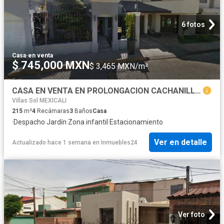
6 fotos
Casa
·
en venta
$ 745,000 MXN
$ 3,465 MXN/m²
CASA EN VENTA EN PROLONGACION CACHANILLA MEXICALI BAJA CALIFORNIA
Villas Sol MEXICALI
215
m²
4
Recámaras
3
Baños
Casa
·
Despacho
·
Jardín
·
Zona infantil
·
Estacionamiento
Ver en detalle
Actualizado hace 1 semana
en
Inmuebles24
Ver foto