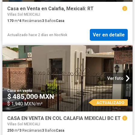
Casa en Venta en Calafia, Mexicali: RT
Villas Sol MEXICALI
170
m²
4
Recámaras
3
Baños
Casa
Ver en detalle
Actualizado hace 2 días
en
NocNok
Ver foto
Casa
·
en venta
$ 485,000 MXN
ACTUALIZADO
$ 1,940 MXN/m²
CASA EN VENTA EN COL CALAFIA MEXICALI BC ET
Villas Sol MEXICALI
250
m²
3
Recámaras
3
Baños
Casa