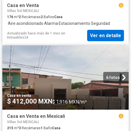
Casa en Venta
Villas Sol MEXICALI
176
m²
2
Recámaras
2
Baños
Casa
·
Aire acondicionado
·
Alarma
·
Estacionamiento
·
Seguridad
Actualizado hace más de 1 mes
en
Ver en detalle
Inmuebles24
6 fotos
Casa
·
en venta
$ 412,000 MXN
$ 1,916 MXN/m²
Casa en Venta en Mexicali
Villas Sol MEXICALI
215
m²
3
Recámaras
1
Baño
Casa