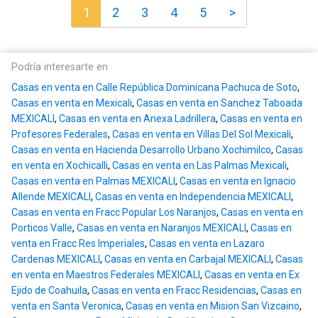
1
2
3
4
5
>
Podría interesarte en
Casas en venta en Calle República Dominicana Pachuca de Soto
,
Casas en venta en Mexicali
,
Casas en venta en Sanchez Taboada
MEXICALI
,
Casas en venta en Anexa Ladrillera
,
Casas en venta en
Profesores Federales
,
Casas en venta en Villas Del Sol Mexicali
,
Casas en venta en Hacienda Desarrollo Urbano Xochimilco
,
Casas
en venta en Xochicalli
,
Casas en venta en Las Palmas Mexicali
,
Casas en venta en Palmas MEXICALI
,
Casas en venta en Ignacio
Allende MEXICALI
,
Casas en venta en Independencia MEXICALI
,
Casas en venta en Fracc Popular Los Naranjos
,
Casas en venta en
Porticos Valle
,
Casas en venta en Naranjos MEXICALI
,
Casas en
venta en Fracc Res Imperiales
,
Casas en venta en Lazaro
Cardenas MEXICALI
,
Casas en venta en Carbajal MEXICALI
,
Casas
en venta en Maestros Federales MEXICALI
,
Casas en venta en Ex
Ejido de Coahuila
,
Casas en venta en Fracc Residencias
,
Casas en
venta en Santa Veronica
,
Casas en venta en Mision San Vizcaino
,