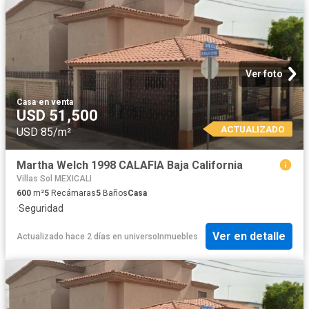
Ver foto
Casa
·
en venta
USD 51,500
ACTUALIZADO
USD 85/m²
Martha Welch 1998 CALAFIA Baja California
Villas Sol MEXICALI
600
m²
5
Recámaras
5
Baños
Casa
·
Seguridad
Ver en detalle
Actualizado hace 2 días
en
universoInmuebles