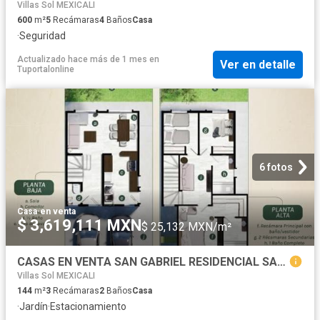
Villas Sol MEXICALI
600
m²
5
Recámaras
4
Baños
Casa
·
Seguridad
Actualizado hace más de 1 mes
en
Ver en detalle
Tuportalonline
6 fotos
Casa
·
en venta
$ 3,619,111 MXN
$ 25,132 MXN/m²
CASAS EN VENTA SAN GABRIEL RESIDENCIAL SANTUARIO
Villas Sol MEXICALI
144
m²
3
Recámaras
2
Baños
Casa
·
Jardín
·
Estacionamiento