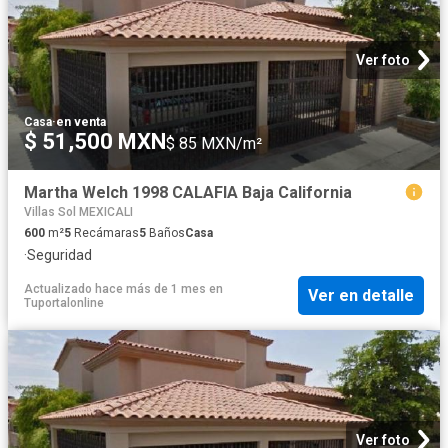
Ver foto
Casa
·
en venta
$ 51,500 MXN
$ 85 MXN/m²
Martha Welch 1998 CALAFIA Baja California
Villas Sol MEXICALI
600
m²
5
Recámaras
5
Baños
Casa
·
Seguridad
Actualizado hace más de 1 mes
en
Ver en detalle
Tuportalonline
Ver foto