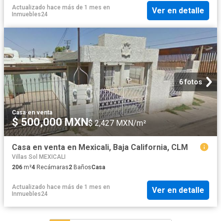
Actualizado hace más de 1 mes
en
Ver en detalle
Inmuebles24
6 fotos
Casa
·
en venta
$ 500,000 MXN
$ 2,427 MXN/m²
Casa en venta en Mexicali, Baja California, CLM
Villas Sol MEXICALI
206
m²
4
Recámaras
2
Baños
Casa
Actualizado hace más de 1 mes
en
Ver en detalle
Inmuebles24