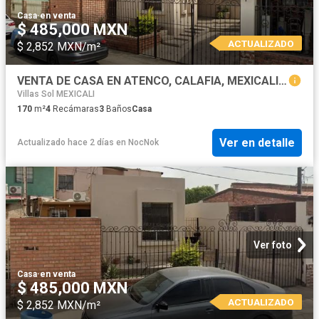
Casa
·
en venta
$ 485,000 MXN
ACTUALIZADO
$ 2,852 MXN/m²
VENTA DE CASA EN ATENCO, CALAFIA, MEXICALI RT
Villas Sol MEXICALI
170
m²
4
Recámaras
3
Baños
Casa
Ver en detalle
Actualizado hace 2 días
en
NocNok
Ver foto
Casa
·
en venta
$ 485,000 MXN
ACTUALIZADO
$ 2,852 MXN/m²