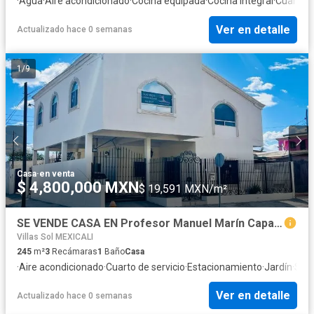
·
Agua
·
Aire acondicionado
·
Cocina equipada
·
Cocina integral
·
Cuarto d
Ver en detalle
Actualizado hace 0 semanas
1
/
9
Casa
·
en venta
$ 4,800,000 MXN
$ 19,591 MXN/m²
SE VENDE CASA EN Profesor Manuel Marín Capaceta 96, Reforma, Mexicali, Baja California, México
Villas Sol MEXICALI
245
m²
3
Recámaras
1
Baño
Casa
·
Aire acondicionado
·
Cuarto de servicio
·
Estacionamiento
·
Jardín
·
Sala
Ver en detalle
Actualizado hace 0 semanas