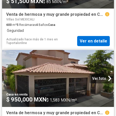
$ 51,500 MXN
$ 85 MXN/m²
Venta de hermosa y muy grande propiedad en Calafia, Mexicali
Villas Sol MEXICALI
600
m²
5
Recámaras
4
Baños
Casa
·
Seguridad
Actualizado hace más de 1 mes
en
Ver en detalle
Tuportalonline
Ver foto
Casa
·
en venta
$ 950,000 MXN
$ 1,583 MXN/m²
Venta de hermosa y muy grande propiedad en Calafia, Mexicali