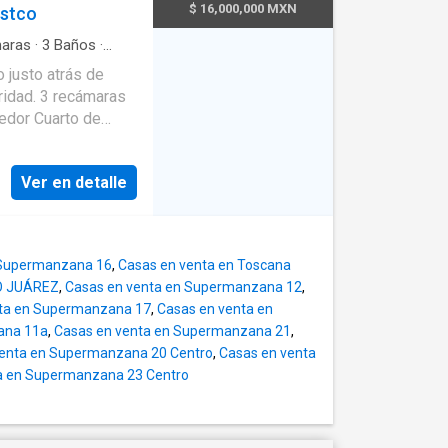
año completo Su
$ 16,000,000 MXN
ostco
es y plazas
al, brindando mayor
iedad con gran
aras
·
3
Baños
·
en el corazón de
sterna
·
Alberca
·
lidad y seguridad que
 justo atrás de
evador
·
Acceso para
cámaras
uipada
·
Zona infantil
en el centro de
e la zona,
 de televisión
·
 y mediano plazo.
a
·
Gas natural
·
oset
·
Caseta de
r en una ubicación
Ver en detalle
 Supermanzana 16
,
Casas en venta en Toscana
TO JUÁREZ
,
Casas en venta en Supermanzana 12
,
nta en Supermanzana 17
,
Casas en venta en
ana 11a
,
Casas en venta en Supermanzana 21
,
venta en Supermanzana 20 Centro
,
Casas en venta
a en Supermanzana 23 Centro