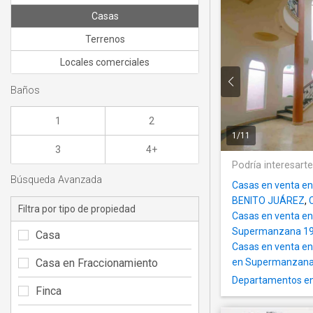
Casas
Terrenos
Locales comerciales
Baños
1
2
1
/
11
3
4+
Podría interesart
Búsqueda Avanzada
Casas en venta en
BENITO JUÁREZ
,
Filtra por tipo de propiedad
Casas en venta e
Supermanzana 1
Casa
Casas en venta e
Casa en Fraccionamiento
en Supermanzana
Departamentos en
Finca