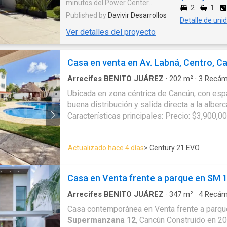
minutos del Power Center
2
1
Tecámac y a 5 minutos del centro
Published by
Davivir Desarrollos
Detalle de uni
de Tecámac. Con acceso rápido a
Ver detalles del proyecto
la autopista México-Pachuca y a
solo 15 minutos del Aeropuerto
Internacional Felipe Ángeles
Casa en venta en Av. Labná, Centro, C
(AIFA), vivir aquí es sinónimo de
comodidad y conectividad.
Arrecifes BENITO JUÁREZ
·
202
m²
·
3
Recám
Disfruta de amenidades
Casa
·
Aire acondicionado
·
Estacionamiento
·
E
Ubicada en zona céntrica de Cancún, con esp
diseñadas para toda la familia:
Jacuzzi
·
Cuarto de servicio
·
Agua
buena distribución y salida directa a la alber
acceso controlado para tu
seguridad, áreas verdes, juegos
Características principales: Precio: $3,900,
infantiles, espacios deportivos,
138 m² Construcción: 202 m² 3 recámaras (d
escuelas cercanas y zonas
secundarias en 2do nivel y 3er nivel recámara
comerciales. Además, es un
Actualizado hace 4 días
> Century 21 EVO
independiente 2 estacionamientos Garage t
desarrollo pet friendly para que
integral en muy buen estado Recámara princi
todos en casa estén felices. Todo
baño, jacuzzi y clóset Área de lavado Cuarto 
esto desde $814,700 MXN. ¡Ven y
Casa en Venta frente a parque en SM 
pequeño con baño (en planta baja) Salida dire
conoce el lugar perfecto para
condominal Mantenimiento: $2,200 mensuale
Arrecifes BENITO JUÁREZ
·
347
m²
·
4
Recám
comenzar tu nueva vida!
Casa
·
Aire acondicionado
·
Balcón
·
Estacionam
gravamen Documentación lista Acepta crédit
Casa contemporánea en Venta frente a parqu
Internet
·
Cuarto de servicio
·
Agua
Ubicación: En una zona céntrica y conectada 
Supermanzana 12
, Cancún Construido en 20