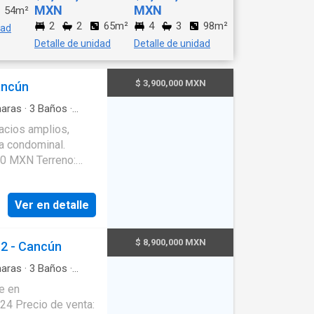
MXN
MXN
54m²
2
2
65m²
4
3
98m²
dad
Detalle de unidad
Detalle de unidad
$ 3,900,000 MXN
ancún
aras
·
3
Baños
·
lectricidad
·
Internet
·
acios amplios,
ca condominal.
000 MXN Terreno:
os habitaciones
 principal) Estudio
Ver en detalle
echado Cocina
pal muy amplia con
de servicio
$ 8,900,000 MXN
12 - Cancún
cta a alberca
s Libre de
aras
·
3
Baños
·
iento
·
Electricidad
·
o bancario
e en
de Cancún, cercana
24 Precio de venta: