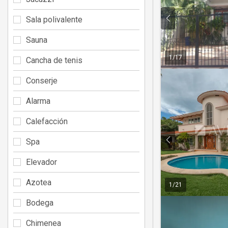
Sala polivalente
Sauna
1
/
17
Cancha de tenis
Conserje
Alarma
Calefacción
Spa
Elevador
Azotea
1
/
21
Bodega
Chimenea