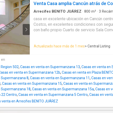
opción a una 4ª recámara, ya que cuenta con b
Venta Casa amplia Cancún atrás de C
principales, centros de negocios, restaurant
ubicación en esquina la hace aún más especi
comerciales, lo que la convierte en una prop
privacidad al tener solo un vecino lateral. Además, el condominio
Arrecifes BENITO JUÁREZ
·
800
m²
·
3
Recám
potencial tanto para vivir como para invertir 
Casa
·
Seguridad
·
Estacionamiento
·
Jardín
·
Ci
cuenta con vigilancia, lo que te da la tranqui
casa en excelente ubicación en Cancún centro
Cancún. Contáctame para agendar una visita privada y conocer
Terraza
·
Cocina integral
·
Cuarto de servicio
·
El
estás buscando. Como valor agregado, el nuevo puente hacia la
Costco, en excelentes condiciones con seguridad. 3 re
personas con discapacidad
·
Balcón
·
Cocina eq
todo el potencial que ofrece esta propiedad 
Zona Hotelera incrementará la conectividad d
·
Internet
·
Aire acondicionado
·
Circuito cerrado
con baño propio Cuarto de servicio Sala Comedor Cuarto de
Cancún. EasyBroker ID: EB-VO6758
proyectando una importante plusvalía a corto
Electricidad
·
Azotea
·
Agua
·
Cuarto de Limpiez
lavado Jardín Cochera para 5 autos Gym 800 m2 de terreno 600
Televisión por cable
·
Asador
·
Recámara con cl
Una excelente oportunidad para vivir o inverti
m2 de construcción
vigilancia
·
Conserje
·
Wifi
privilegiada.
Actualizado hace más de 1 mes
> Central Listing
e en
 Region 502
,
Casas en venta en Supermanzana 13
,
Casas en venta en
Casas en venta en Supermanzana 12b
,
Casas en venta en Plaza BENI
n Supermanzana 8
,
Casas en venta en Supermanzana 11
,
Casas en ve
9
,
Casas en venta en Supermanzana 15
,
Casas en venta en Supermanz
n Supermanzana 18
,
Casas en venta en Supermanzana 15a
,
Casas en 
 22 Centro
,
Casas en venta en Supermanzana 5 Centro
,
Casas en vent
 venta en Arrecifes BENITO JUÁREZ