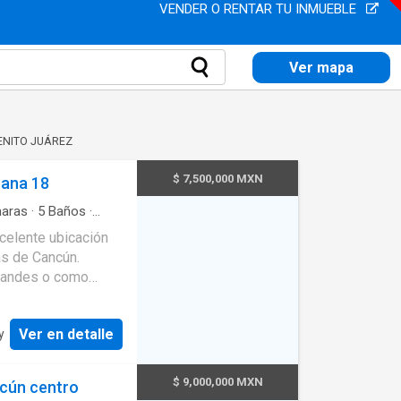
VENDER O RENTAR TU INMUEBLE
Ver mapa
BENITO JUÁREZ
$ 7,500,000 MXN
ana 18
aras
·
5
Baños
·
pada
·
Cuarto de
celente ubicación
tural
·
Jardín
·
as de Cancún.
grandes o como
tacionamiento
 bancario.
Ver en detalle
y
$ 9,000,000 MXN
ncún centro