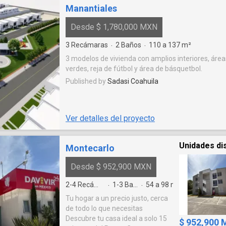
Manantiales
Desde $ 1,780,000 MXN
3
Recámaras
2
Baños
110 a 137
m²
·
·
3 modelos de vivienda con amplios interiores, área
verdes, reja de fútbol y área de básquetbol.
Published by
Sadasi Coahuila
Ver detalles del proyecto
Unidades di
Montecarlo
Desde $ 952,900 MXN
2-4
Recámaras
1-3
Baños
54 a 98
m²
·
·
Tu hogar a un precio justo, cerca
de todo lo que necesitas
Descubre tu casa ideal a solo 15
$ 952,900