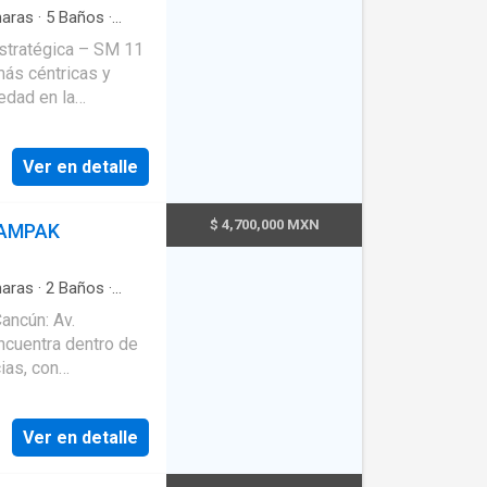
aras
·
5
Baños
·
lberca
estratégica – SM 11
edad en la
l ibis Cancun
opción tanto para
Ver en detalle
ncial comercial o
edad
 de construcción,
$ 4,700,000 MXN
NAMPAK
 amplitud y
aras
·
2
Baños
·
odega
·
Caseta de
ubica
ancún: Av.
 Limpieza
·
Cuarto de
·
Recámara con
ter y amplitud al
ias, con
eal para disfrutar
familiares o
Ver en detalle
l • En el tercer
ly room o con
 avenidas