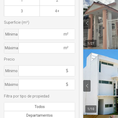
1
2
3
4+
Superficie (m²)
Mínima
1
/
27
Máxima
Precio
Mínimo
Máximo
Filtra por tipo de propiedad
Todos
1
/
10
Departamentos