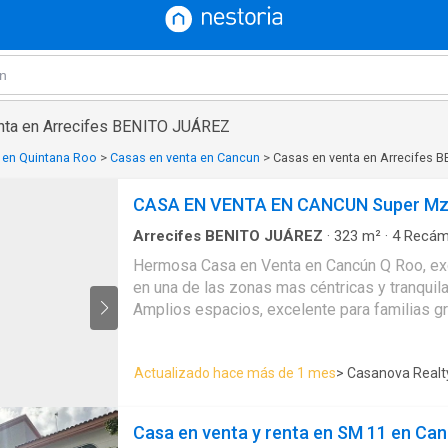
enta en Arrecifes BENITO JUÁREZ
 en Quintana Roo
>
Casas en venta en Cancun
>
Casas en venta en Arrecifes 
CASA EN VENTA EN CANCUN Super Mz
Arrecifes BENITO JUÁREZ
·
323
m²
·
4
Recám
Casa
·
Agua
·
Aire acondicionado
·
Cocina equi
Hermosa Casa en Venta en Cancún Q Roo, ex
servicio
·
Electricidad
·
Estacionamiento
·
Gas na
en una de las zonas mas céntricas y tranquil
Recámara con closet
Amplios espacios, excelente para familias 
inversión con 323 Mts2 de construcción, es
techado y portón eléctrico. Se acepta crédito
Actualizado hace más de 1 mes
> Casanova Realt
Casa en venta y renta en SM 11 en Ca