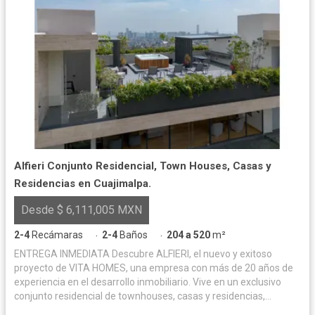
Alfieri Conjunto Residencial, Town Houses, Casas y
Residencias en Cuajimalpa.
Desde $ 6,111,005 MXN
2-4
Recámaras
2-4
Baños
204 a 520
m²
·
·
ENTREGA INMEDIATA Descubre ALFIERI, el nuevo y exitoso
proyecto de VITA HOMES, una empresa con más de 20 años de
experiencia en el desarrollo inmobiliario. Vive en un exclusivo
conjunto residencial de townhouses, casas y residencias,
ubicadas a tan solo 10 minutos de Santa Fe. ULTIMAS CASA