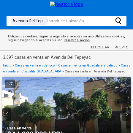
Utilizamos cookies, sigue navegando si aceptas su uso.Utilizamos cookies,
sigue navegando si aceptas su uso.
Nuestros socios
BLOQUEAR
ACEPTO
3,397 casas en venta en Avenida Del Tepeyac
Inicio
>
Casas en venta en Jalisco
>
Casas en venta en Guadalajara Jalisco
>
Casas
en venta en Chapalita GUADALAJARA
>
Casas en venta en Avenida Del Tepeyac
1
/
7
Casa
·
en venta