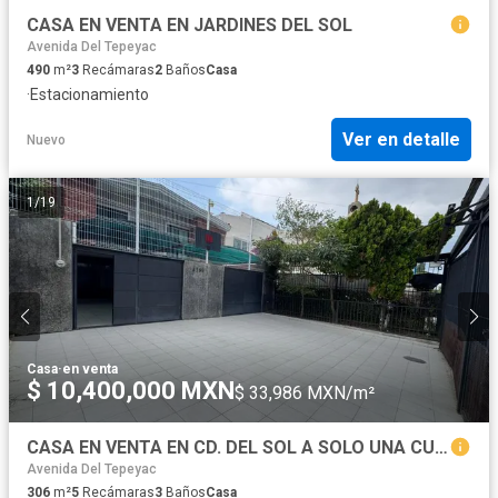
CASA EN VENTA EN JARDINES DEL SOL
Avenida Del Tepeyac
490
m²
3
Recámaras
2
Baños
Casa
·
Estacionamiento
Ver en detalle
Nuevo
1
/
19
Casa
·
en venta
$ 10,400,000 MXN
$ 33,986 MXN/m²
CASA EN VENTA EN CD. DEL SOL A SOLO UNA CUADRA PLAZA CIUDADELA, ZAPOPAN
Avenida Del Tepeyac
306
m²
5
Recámaras
3
Baños
Casa