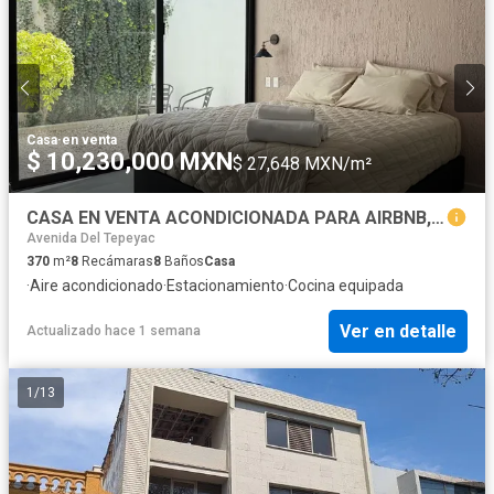
Casa
·
en venta
$ 10,230,000 MXN
$ 27,648 MXN/m²
CASA EN VENTA ACONDICIONADA PARA AIRBNB, EN CHAPALITA.
Avenida Del Tepeyac
370
m²
8
Recámaras
8
Baños
Casa
·
Aire acondicionado
·
Estacionamiento
·
Cocina equipada
Ver en detalle
Actualizado hace 1 semana
1
/
13