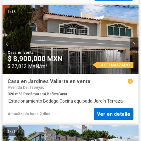
1
/
16
Casa
·
en venta
$ 8,900,000 MXN
ACTUALIZADO
$ 27,812 MXN/m²
Casa en Jardines Vallarta en venta
Avenida Del Tepeyac
320
m²
3
Recámaras
4
Baños
Casa
·
Estacionamiento
·
Bodega
·
Cocina equipada
·
Jardín
·
Terraza
Ver en detalle
Actualizado hace 2 días
1
/
21