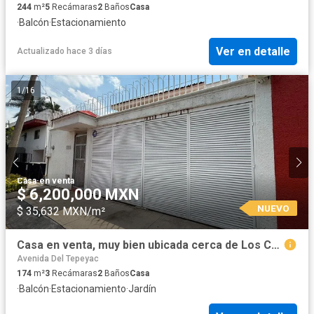
244
m²
5
Recámaras
2
Baños
Casa
·
Balcón
·
Estacionamiento
Ver en detalle
Actualizado hace 3 días
1
/
16
Casa
·
en venta
$ 6,200,000 MXN
NUEVO
$ 35,632 MXN/m²
Casa en venta, muy bien ubicada cerca de Los Cubos
Avenida Del Tepeyac
174
m²
3
Recámaras
2
Baños
Casa
·
Balcón
·
Estacionamiento
·
Jardín