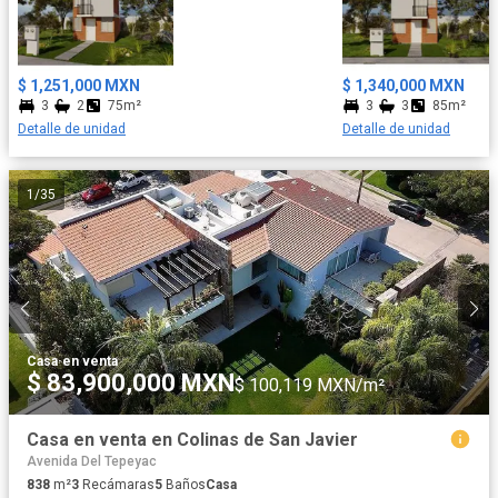
asadores Andadores y ciclovías Zonas comerciales Jardín de las
Orquídeas aspira a integrarse a la comunidad con respeto y
armonía, es por eso que contamos con un proyecto social
interno administrado y operado por Grupo Guiar; garantizando
$ 1,251,000 MXN
$ 1,340,000 MXN
así la seguridad, convivencia y el buen funcionamiento del
3
2
75m²
3
3
85m²
desarrollo. Se fomentan círculos virtuosos de desarrollo social y
Detalle de unidad
Detalle de unidad
comunitario que impulsará ciclos comerciales responsables con
el resto de la comunidad.
1
/
35
Casa
·
en venta
$ 83,900,000 MXN
$ 100,119 MXN/m²
Casa en venta en Colinas de San Javier
Avenida Del Tepeyac
838
m²
3
Recámaras
5
Baños
Casa