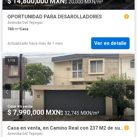
$ 14,800,000 MXN
$ 20,000 MXN/m²
OPORTUNIDAD PARA DESAROLLADORES
Avenida Del Tepeyac
740
m²
Casa
Ver en detalle
Actualizado hace más de 1 mes
1
/
15
Casa
·
en venta
$ 7,990,000 MXN
$ 32,745 MXN/m²
Casa en venta, en Camino Real con 237 M2 de superficie!
Avenida Del Tepeyac