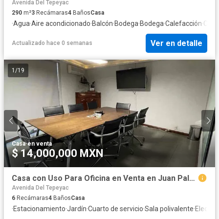
Avenida Del Tepeyac
290
m²
3
Recámaras
4
Baños
Casa
·
Agua
·
Aire acondicionado
·
Balcón
·
Bodega
·
Bodega
·
Calefacción
·
Circu
Ver en detalle
Actualizado hace 0 semanas
1
/
19
Casa
·
en venta
$ 14,000,000 MXN
Casa con Uso Para Oficina en Venta en Juan Palomar y Arias, Lista Para Despacho
Avenida Del Tepeyac
6
Recámaras
4
Baños
Casa
·
Estacionamiento
·
Jardín
·
Cuarto de servicio
·
Sala polivalente
·
Electric