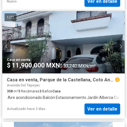
Ver en detalle
Nuevo
1
/
21
Casa
·
en venta
$ 11,900,000 MXN
$ 33,240 MXN/m²
Casa en venta, Parque de la Castellana, Coto Andalucía
Avenida Del Tepeyac
358
m²
3
Recámaras
3
Baños
Casa
·
Aire acondicionado
·
Balcón
·
Estacionamiento
·
Jardín
·
Alberca
·
Cancha
Ver en detalle
Actualizado hace 3 días