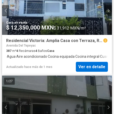
Casa
·
en venta
$ 12,350,000 MXN
$ 31,912 MXN/m²
Residencial Victoria: Amplia Casa con Terraza, Roof Top y Sala de Entretenimiento
Avenida Del Tepeyac
387
m²
4
Recámaras
4
Baños
Casa
·
Agua
·
Aire acondicionado
·
Cocina equipada
·
Cocina integral
·
Cuarto d
Ver en detalle
Actualizado hace más de 1 mes
1
/
27