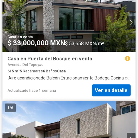
Casa
·
en venta
$ 33,000,000 MXN
$ 53,658 MXN/m²
Casa en Puerta del Bosque en venta
Avenida Del Tepeyac
615
m²
5
Recámaras
6
Baños
Casa
·
Aire acondicionado
·
Balcón
·
Estacionamiento
·
Bodega
·
Cocina equip
Ver en detalle
Actualizado hace 1 semana
1
/
6