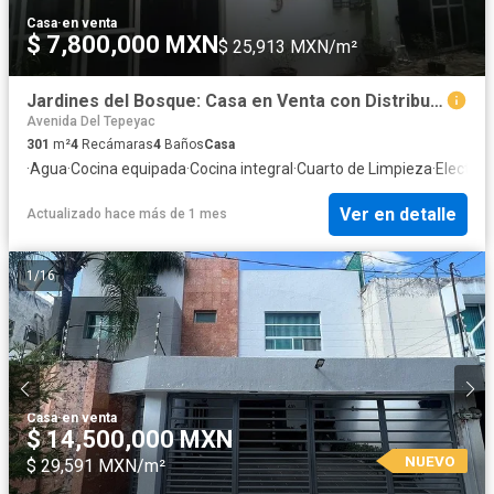
Casa
·
en venta
$ 7,800,000 MXN
$ 25,913 MXN/m²
Jardines del Bosque: Casa en Venta con Distribución Funcional y Ubicación Estratégica
Avenida Del Tepeyac
301
m²
4
Recámaras
4
Baños
Casa
·
Agua
·
Cocina equipada
·
Cocina integral
·
Cuarto de Limpieza
·
Electric
Ver en detalle
Actualizado hace más de 1 mes
1
/
16
Casa
·
en venta
$ 14,500,000 MXN
NUEVO
$ 29,591 MXN/m²