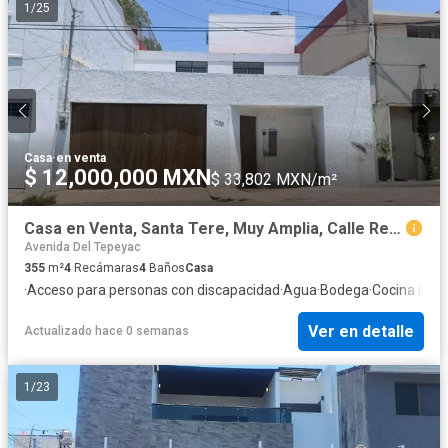
1
/
25
Casa
·
en venta
$ 12,000,000 MXN
$ 33,802 MXN/m²
Casa en Venta, Santa Tere, Muy Amplia, Calle Reforma
Avenida Del Tepeyac
355
m²
4
Recámaras
4
Baños
Casa
·
Acceso para personas con discapacidad
·
Agua
·
Bodega
·
Cocina integ
Ver en detalle
Actualizado hace 0 semanas
1
/
23