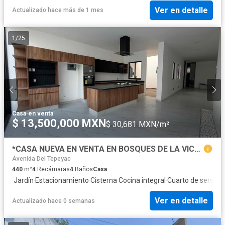
Ver en detalle
Actualizado hace más de 1 mes
1
/
25
Casa
·
en venta
$ 13,500,000 MXN
$ 30,681 MXN/m²
*CASA NUEVA EN VENTA EN BOSQUES DE LA VICTORIA A SOLO 3 CUADRAS DE EXPO GUADALAJARA*
Avenida Del Tepeyac
440
m²
4
Recámaras
4
Baños
Casa
·
Jardín
·
Estacionamiento
·
Cisterna
·
Cocina integral
·
Cuarto de servicio
Ver en detalle
Actualizado hace 0 semanas