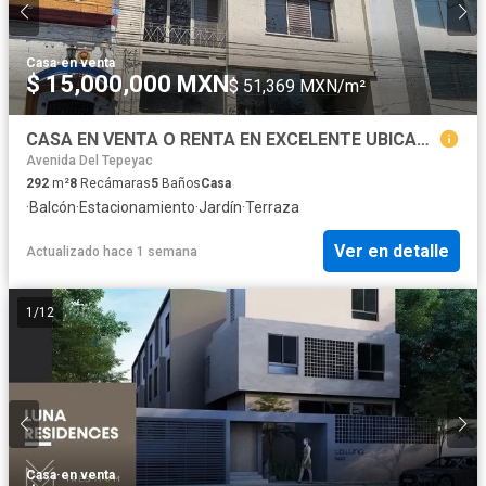
Casa
·
en venta
$ 15,000,000 MXN
$ 51,369 MXN/m²
CASA EN VENTA O RENTA EN EXCELENTE UBICACION
Avenida Del Tepeyac
292
m²
8
Recámaras
5
Baños
Casa
·
Balcón
·
Estacionamiento
·
Jardín
·
Terraza
Ver en detalle
Actualizado hace 1 semana
1
/
12
Casa
·
en venta