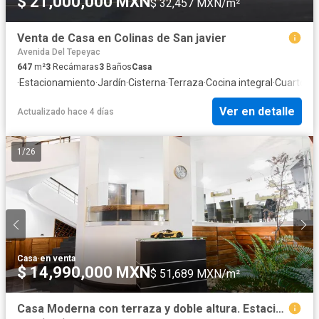
$ 21,000,000 MXN
$ 32,457 MXN/m²
Venta de Casa en Colinas de San javier
Avenida Del Tepeyac
647
m²
3
Recámaras
3
Baños
Casa
·
Estacionamiento
·
Jardín
·
Cisterna
·
Terraza
·
Cocina integral
·
Cuarto de
Ver en detalle
Actualizado hace 4 días
1
/
26
Casa
·
en venta
$ 14,990,000 MXN
$ 51,689 MXN/m²
Casa Moderna con terraza y doble altura. Estacionamiento hasta para 6 coches.Jardines del Sol.