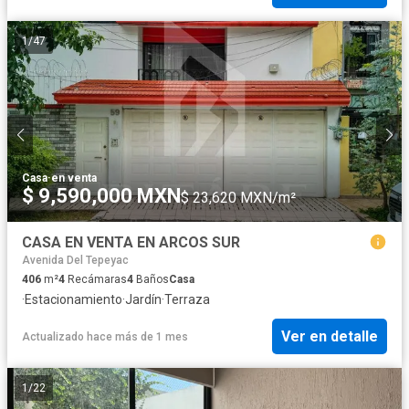
1
/
47
Casa
·
en venta
$ 9,590,000 MXN
$ 23,620 MXN/m²
CASA EN VENTA EN ARCOS SUR
Avenida Del Tepeyac
406
m²
4
Recámaras
4
Baños
Casa
·
Estacionamiento
·
Jardín
·
Terraza
Ver en detalle
Actualizado hace más de 1 mes
1
/
22