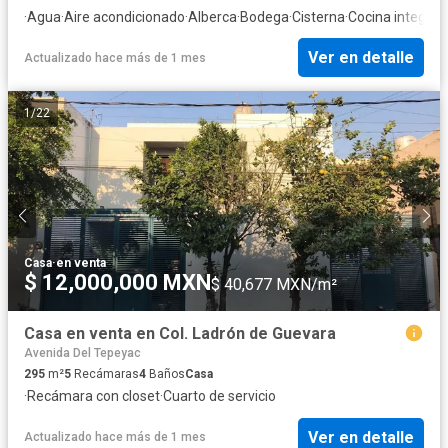
·
Agua
·
Aire acondicionado
·
Alberca
·
Bodega
·
Cisterna
·
Cocina integral
·
Ver en detalle
Actualizado hace más de 1 mes
1
/
22
Casa
·
en venta
$ 12,000,000 MXN
$ 40,677 MXN/m²
Casa en venta en Col. Ladrón de Guevara
Avenida Del Tepeyac
295
m²
5
Recámaras
4
Baños
Casa
·
Recámara con closet
·
Cuarto de servicio
Ver en detalle
Actualizado hace más de 1 mes