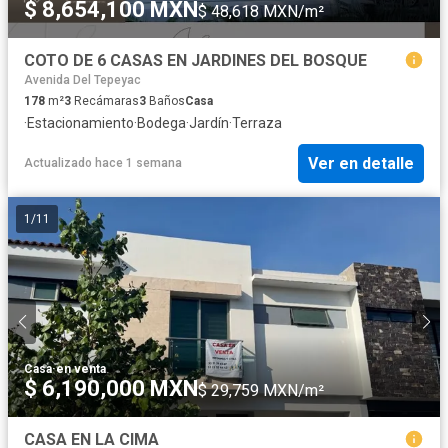
$ 8,654,100 MXN
$ 48,618 MXN/m²
COTO DE 6 CASAS EN JARDINES DEL BOSQUE
Avenida Del Tepeyac
178
m²
3
Recámaras
3
Baños
Casa
·
Estacionamiento
·
Bodega
·
Jardín
·
Terraza
Ver en detalle
Actualizado hace 1 semana
1
/
11
Casa
·
en venta
$ 6,190,000 MXN
$ 29,759 MXN/m²
CASA EN LA CIMA