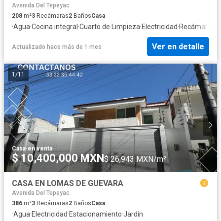
Avenida Del Tepeyac
208
m²
3
Recámaras
2
Baños
Casa
·
Agua
·
Cocina integral
·
Cuarto de Limpieza
·
Electricidad
·
Recámara con
Ver en detalle
Actualizado hace más de 1 mes
1
/
11
Casa
·
en venta
$ 10,400,000 MXN
$ 26,943 MXN/m²
CASA EN LOMAS DE GUEVARA
Avenida Del Tepeyac
386
m²
3
Recámaras
2
Baños
Casa
·
Agua
·
Electricidad
·
Estacionamiento
·
Jardín