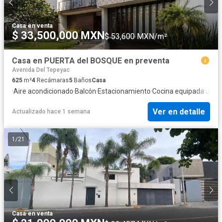
Casa
·
en venta
$ 33,500,000 MXN
$ 53,600 MXN/m²
Casa en PUERTA del BOSQUE en preventa
Avenida Del Tepeyac
625
m²
4
Recámaras
5
Baños
Casa
·
Aire acondicionado
·
Balcón
·
Estacionamiento
·
Cocina equipada
·
Jard
Ver en detalle
Actualizado hace 1 semana
1
/
21
Casa
·
en venta