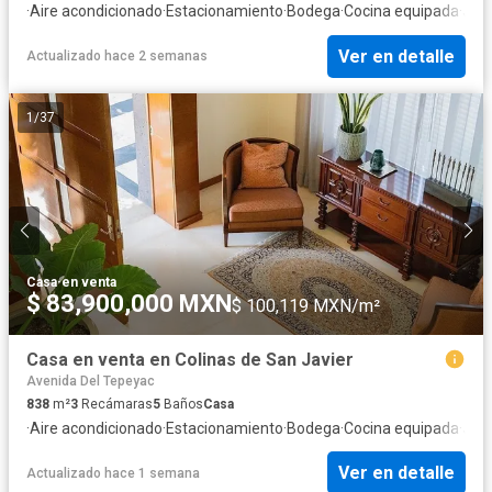
·
Aire acondicionado
·
Estacionamiento
·
Bodega
·
Cocina equipada
·
Jard
Ver en detalle
Actualizado hace 2 semanas
1
/
37
Casa
·
en venta
$ 83,900,000 MXN
$ 100,119 MXN/m²
Casa en venta en Colinas de San Javier
Avenida Del Tepeyac
838
m²
3
Recámaras
5
Baños
Casa
·
Aire acondicionado
·
Estacionamiento
·
Bodega
·
Cocina equipada
·
Jard
Ver en detalle
Actualizado hace 1 semana